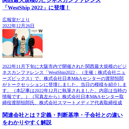
関西最大規模のビジネスカンファレンス
「WestShip 2022」に登壇！
広報室だより
2022年12月26日
2022年11月下旬に大阪市内で開催された関西最大規模のビジ
ネスカンファレンス「WestShip2022」（主催：株式会社ニュ
ーズピックス）で、株式会社日本M&Aセンターの渡部恒郎
がトークセッションに登壇しました。当日の模様を紹介しま
す。（本記事は2022年12月に執筆されました。内容は当時の
情報です。）（写真左から）株式会社日本M&Aセンター取
締役渡部恒郎氏、株式会社スマートメディア代表取締役成
関連会社とは？定義・判断基準・子会社との違い
をわかりやすく解説