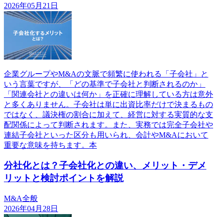
2026年05月21日
企業グループやM&Aの文脈で頻繁に使われる「子会社」と
いう言葉ですが、「どの基準で子会社と判断されるのか」
「関連会社との違いは何か」を正確に理解している方は意外
と多くありません。子会社は単に出資比率だけで決まるもの
ではなく、議決権の割合に加えて、経営に対する実質的な支
配関係によって判断されます。また、実務では完全子会社や
連結子会社といった区分も用いられ、会計やM&Aにおいて
重要な意味を持ちます。本
分社化とは？子会社化との違い、メリット・デメ
リットと検討ポイントを解説
M&A全般
2026年04月28日