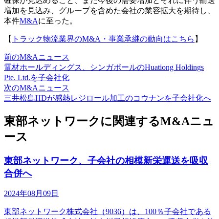
確保が見込めること、また今後の需要増加とそれに伴う輸送
増加を見込み、グループを含めた会社の業容拡大を期待し、
本件
M&A
に至った。
【
トラック物流業界のM&A・事業承継の動向はこちら
】
前のM&Aニュース
電材ホールディングス、シンガポールのHuationg Holdings
Pte. Ltd.を子会社化
次のM&Aニュース
三井松島HDが感熱レジロール加工のコウナンを子会社化へ
東部ネットワークに関連するM&Aニュ
ース
東部ネットワーク、子会社の相模新栄運送を吸収
合併へ
2024年08月09日
東部ネットワーク株式会社（9036）は、100％子会社である