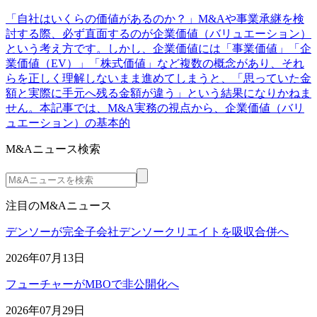
「自社はいくらの価値があるのか？」M&Aや事業承継を検
討する際、必ず直面するのが企業価値（バリュエーション）
という考え方です。しかし、企業価値には「事業価値」「企
業価値（EV）」「株式価値」など複数の概念があり、それ
らを正しく理解しないまま進めてしまうと、「思っていた金
額と実際に手元へ残る金額が違う」という結果になりかねま
せん。本記事では、M&A実務の視点から、企業価値（バリ
ュエーション）の基本的
M&Aニュース検索
注目のM&Aニュース
デンソーが完全子会社デンソークリエイトを吸収合併へ
2026年07月13日
フューチャーがMBOで非公開化へ
2026年07月29日