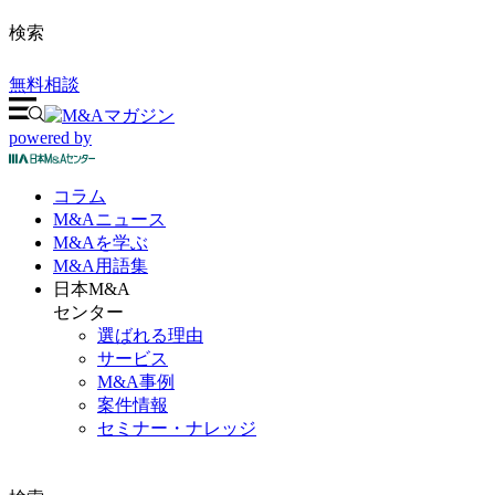
検索
無料相談
powered by
コラム
M&A
ニュース
M&Aを
学ぶ
M&A
用語集
日本M&A
センター
選ばれる理由
サービス
M&A事例
案件情報
セミナー・ナレッジ