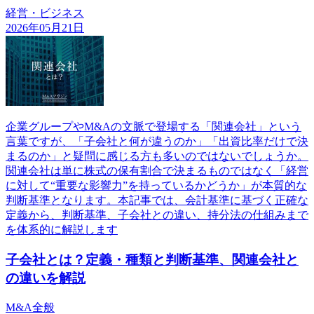
経営・ビジネス
2026年05月21日
企業グループやM&Aの文脈で登場する「関連会社」という
言葉ですが、「子会社と何が違うのか」「出資比率だけで決
まるのか」と疑問に感じる方も多いのではないでしょうか。
関連会社は単に株式の保有割合で決まるものではなく「経営
に対して“重要な影響力”を持っているかどうか」が本質的な
判断基準となります。本記事では、会計基準に基づく正確な
定義から、判断基準、子会社との違い、持分法の仕組みまで
を体系的に解説します
子会社とは？定義・種類と判断基準、関連会社と
の違いを解説
M&A全般