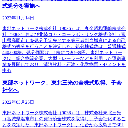
式処分を実施へ
2023年11月14日
東部ネットワーク株式会社（9036）は、丸全昭和運輸株式会
社（9068）および北陸コカ・コーラボトリング株式会社（富
山県高岡市）を処分予定先とする第三者割当増資による自己
株式の処分を行うことを決定した。処分株式数は、普通株式
440,000株。処分価額は、1株につき939円。東部ネットワー
クは、総合物流企業。大型トレーラーなどを利用した運送事
業を展開しており、清涼飲料・石油・化学物質・セメントを
中心
東部ネットワーク、東北三光の全株式取得、子会
社化へ
2022年03月25日
東部ネットワーク株式会社（9036）は、株式会社東北三光
（宮城県塩竃市）の発行済全株式を取得し、子会社化するこ
とを決定した。東部ネットワークは、仙台から広島まで3PL