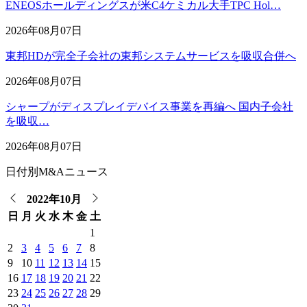
ENEOSホールディングスが米C4ケミカル大手TPC Hol…
2026年08月07日
東邦HDが完全子会社の東邦システムサービスを吸収合併へ
2026年08月07日
シャープがディスプレイデバイス事業を再編へ 国内子会社
を吸収…
2026年08月07日
日付別M&Aニュース
2022年10月
日
月
火
水
木
金
土
1
2
3
4
5
6
7
8
9
10
11
12
13
14
15
16
17
18
19
20
21
22
23
24
25
26
27
28
29