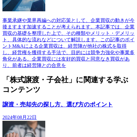
事業承継や業界再編への対応策として、企業買収の動きが今
後ますます加速することが考えられます。本記事では、企業
買収の基礎を整理した上で、その種類やメリット・デメリッ
ト、具体的な流れなどについて解説します。この記事のポイ
ントM&Aによる企業買収は、経営陣が他社の株式を取得
し、経営権を獲得する手法で、目的には競争力強化や事業多
角化がある。企業買収には友好的買収と同意なき買収があ
り、前者は経営陣との合意を
「株式譲渡・子会社」に関連する学ぶ
コンテンツ
譲渡・売却先の探し方、選び方のポイント
2024年08月22日