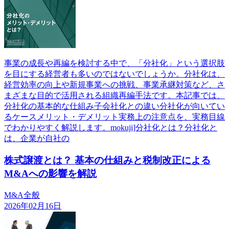
事業の成長や再編を検討する中で、「分社化」という選択肢
を目にする経営者も多いのではないでしょうか。分社化は、
経営効率の向上や新規事業への挑戦、事業承継対策など、さ
まざまな目的で活用される組織再編手法です。本記事では、
分社化の基本的な仕組み子会社化との違い分社化が向いてい
るケースメリット・デメリット実務上の注意点を、実務目線
でわかりやすく解説します。mokuji]分社化とは？分社化と
は、企業が自社の
株式譲渡とは？ 基本の仕組みと税制改正による
M&Aへの影響を解説
M&A全般
2026年02月16日