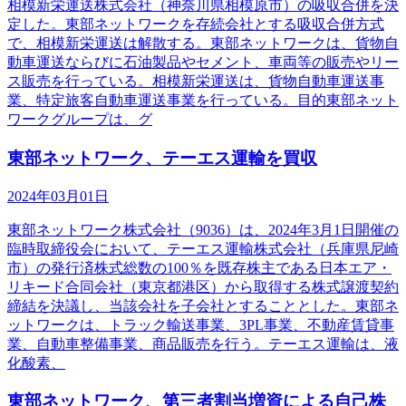
相模新栄運送株式会社（神奈川県相模原市）の吸収合併を決
定した。東部ネットワークを存続会社とする吸収合併方式
で、相模新栄運送は解散する。東部ネットワークは、貨物自
動車運送ならびに石油製品やセメント、車両等の販売やリー
ス販売を行っている。相模新栄運送は、貨物自動車運送事
業、特定旅客自動車運送事業を行っている。目的東部ネット
ワークグループは、グ
東部ネットワーク、テーエス運輸を買収
2024年03月01日
東部ネットワーク株式会社（9036）は、2024年3月1日開催の
臨時取締役会において、テーエス運輸株式会社（兵庫県尼崎
市）の発行済株式総数の100％を既存株主である日本エア・
リキード合同会社（東京都港区）から取得する株式譲渡契約
締結を決議し、当該会社を子会社とすることとした。東部ネ
ットワークは、トラック輸送事業、3PL事業、不動産賃貸事
業、自動車整備事業、商品販売を行う。テーエス運輸は、液
化酸素、
東部ネットワーク、第三者割当増資による自己株