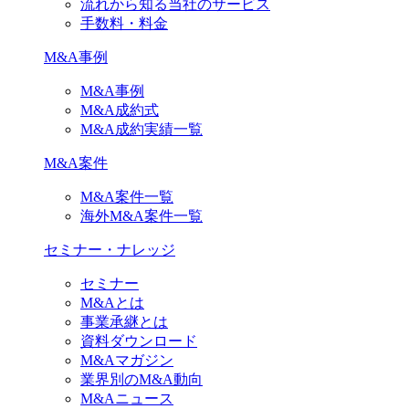
流れから知る当社のサービス
手数料・料金
M&A事例
M&A事例
M&A成約式
M&A成約実績一覧
M&A案件
M&A案件一覧
海外M&A案件一覧
セミナー・ナレッジ
セミナー
M&Aとは
事業承継とは
資料ダウンロード
M&Aマガジン
業界別のM&A動向
M&Aニュース