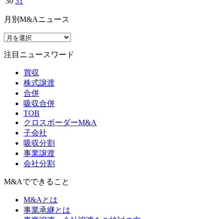
30
31
月別M&Aニュース
注目ニュースワード
買収
株式譲渡
合併
吸収合併
TOB
クロスボーダーM&A
子会社
吸収分割
事業譲渡
会社分割
M&Aでできること
M&Aとは
事業承継とは