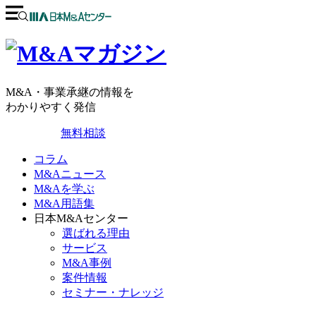
M&A・事業承継の情報を
わかりやすく発信
無料相談
コラム
M&Aニュース
M&Aを学ぶ
M&A用語集
日本M&Aセンター
選ばれる理由
サービス
M&A事例
案件情報
セミナー・ナレッジ