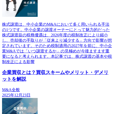
株式譲渡は、中小企業のM&Aにおいて多く用いられる手法
の1つです。中小企業の譲渡オーナーにとって魅力的だった
株式譲渡益の税務優遇は、2026年度の税制改正により縮小
し、売却後の手取りが「従来より減少する」方向で影響が想
定されています。そのため税制適用の2027年を前に、中小企
業M&Aでは「いつ譲渡するか」の見極めが今後ますます重
要になると考えられます。本記事では、株式譲渡の基本や税
制改正による影響
企業買収とは？買収スキームやメリット・デメリ
ットを解説
M&A全般
2025年12月23日