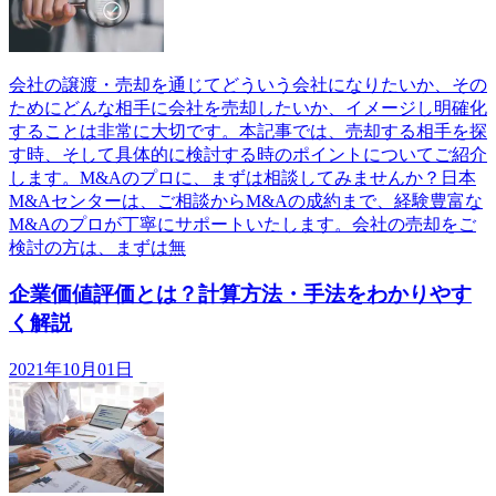
会社の譲渡・売却を通じてどういう会社になりたいか、その
ためにどんな相手に会社を売却したいか、イメージし明確化
することは非常に大切です。本記事では、売却する相手を探
す時、そして具体的に検討する時のポイントについてご紹介
します。M&Aのプロに、まずは相談してみませんか？日本
M&Aセンターは、ご相談からM&Aの成約まで、経験豊富な
M&Aのプロが丁寧にサポートいたします。会社の売却をご
検討の方は、まずは無
企業価値評価とは？計算方法・手法をわかりやす
く解説
2021年10月01日