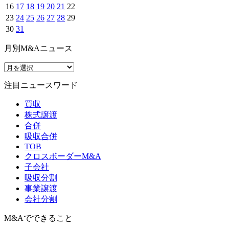
16
17
18
19
20
21
22
23
24
25
26
27
28
29
30
31
月別M&Aニュース
注目ニュースワード
買収
株式譲渡
合併
吸収合併
TOB
クロスボーダーM&A
子会社
吸収分割
事業譲渡
会社分割
M&Aでできること