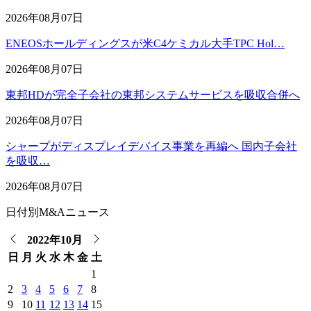
2026年08月07日
ENEOSホールディングスが米C4ケミカル大手TPC Hol…
2026年08月07日
東邦HDが完全子会社の東邦システムサービスを吸収合併へ
2026年08月07日
シャープがディスプレイデバイス事業を再編へ 国内子会社
を吸収…
2026年08月07日
日付別M&Aニュース
2022年10月
日
月
火
水
木
金
土
1
2
3
4
5
6
7
8
9
10
11
12
13
14
15