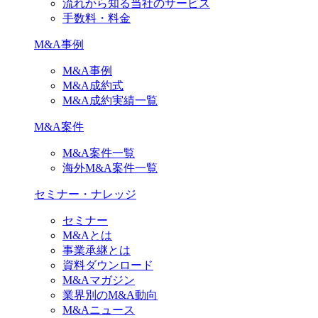
流れから知る当社のサービス
手数料・料金
M&A事例
M&A事例
M&A成約式
M&A成約実績一覧
M&A案件
M&A案件一覧
海外M&A案件一覧
セミナー・ナレッジ
セミナー
M&Aとは
事業承継とは
資料ダウンロード
M&Aマガジン
業界別のM&A動向
M&Aニュース