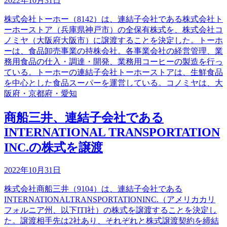
2022年10月31日
株式会社トーホー（8142）は、連結子会社である株式会社ト
ーホーストア（兵庫県神戸市）の全保有株式を、株式会社コ
ノミヤ（大阪府大阪市）に譲渡することを決定した。トーホ
ーは、食品卸売事業の持株会社。各事業会社の経営管理、業
務用食品の仕入・調達・開発、業務用コーヒーの製造を行っ
ている。トーホーの連結子会社トーホーストアは、生鮮食品
を中心とした食品スーパーを運営している。コノミヤは、大
阪府・京都府・愛知
商船三井、連結子会社である
INTERNATIONAL TRANSPORTATION
INC.の株式を譲渡
2022年10月31日
株式会社商船三井（9104）は、連結子会社である
INTERNATIONALTRANSPORTATIONINC.（アメリカカリ
フォルニア州、以下ITI社）の株式を譲渡することを決定し
た。譲渡相手先は2社あり、それぞれと株式譲渡契約を締結