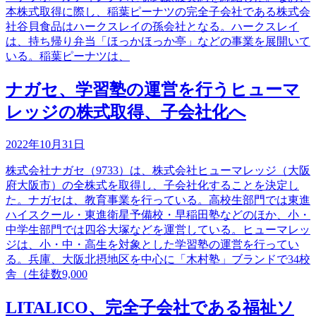
本株式取得に際し、稲葉ピーナツの完全子会社である株式会
社谷貝食品はハークスレイの孫会社となる。ハークスレイ
は、持ち帰り弁当「ほっかほっか亭」などの事業を展開いて
いる。稲葉ピーナツは、
ナガセ、学習塾の運営を行うヒューマ
レッジの株式取得、子会社化へ
2022年10月31日
株式会社ナガセ（9733）は、株式会社ヒューマレッジ（大阪
府大阪市）の全株式を取得し、子会社化することを決定し
た。ナガセは、教育事業を行っている。高校生部門では東進
ハイスクール・東進衛星予備校・早稲田塾などのほか、小・
中学生部門では四谷大塚などを運営している。ヒューマレッ
ジは、小・中・高生を対象とした学習塾の運営を行ってい
る。兵庫、大阪北摂地区を中心に「木村塾」ブランドで34校
舎（生徒数9,000
LITALICO、完全子会社である福祉ソ