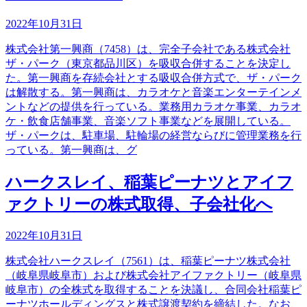
2022年10月31日
株式会社第一興商（7458）は、完全子会社である株式会社
ザ・パーク（東京都品川区）を吸収合併することを決定し
た。第一興商を存続会社とする吸収合併方式で、ザ・パーク
は解散する。第一興商は、カラオケと音楽エンターテインメ
ントなどの提供を行っている。業務用カラオケ事業、カラオ
ケ・飲食店舗事業、音楽ソフト事業などを展開している。
ザ・パークは、駐車場、駐輪場の経営ならびに管理業務を行
っている。第一興商は、グ
ハークスレイ、稲葉ピーナツとアイフ
ァクトリーの株式取得、子会社化へ
2022年10月31日
株式会社ハークスレイ（7561）は、稲葉ピーナツ株式会社
（岐阜県岐阜市）および株式会社アイファクトリー（岐阜県
岐阜市）の全株式を取得することを決議し、合同会社稲葉ピ
ーナツホールディングスと株式譲渡契約を締結した。なお、