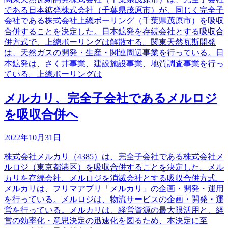
である日本鉱発株式会社（千葉県茂原市）が、同じく完全子
会社である株式会社上總ボーリング（千葉県茂原市）を吸収
合併することを決定した。日本鉱発を存続会社とする吸収合
併方式で、上總ボーリングは解散する。関東天然瓦斯開発
は、天然ガスの開発・生産・関連周辺事業を行っている。日
本鉱発は、さく井事業、建設施設事業、地質調査事業を行っ
ている。上總ボーリングは
メルカリ、完全子会社であるメルロジ
を吸収合併へ
2022年10月31日
株式会社メルカリ（4385）は、完全子会社である株式会社メ
ルロジ（東京都港区）を吸収合併することを決定した。メル
カリを存続会社、メルロジを消滅会社とする吸収合併方式。
メルカリは、フリマアプリ「メルカリ」の企画・開発・運用
を行っている。メルロジは、物流サービスの企画・開発・運
営を行っている。メルカリは、経営資源の最大限活用と、経
営の効率化・意思決定の迅速化を図るため、本決定に至