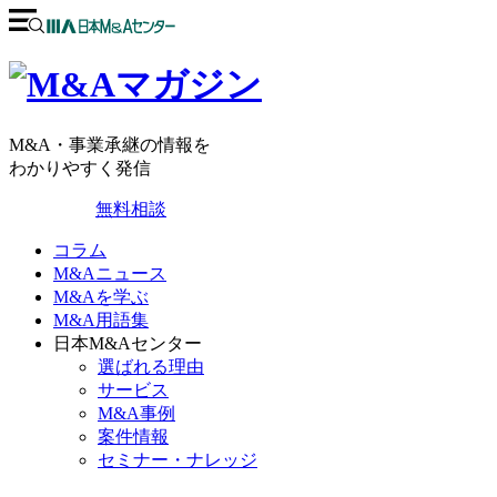
M&A・事業承継の情報を
わかりやすく発信
無料相談
コラム
M&Aニュース
M&Aを学ぶ
M&A用語集
日本M&Aセンター
選ばれる理由
サービス
M&A事例
案件情報
セミナー・ナレッジ