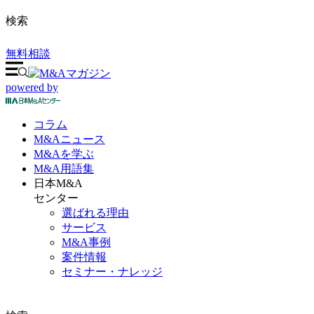
検索
無料相談
powered by
コラム
M&A
ニュース
M&Aを
学ぶ
M&A
用語集
日本M&A
センター
選ばれる理由
サービス
M&A事例
案件情報
セミナー・ナレッジ