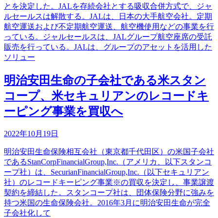
とを決定した。JALを存続会社とする吸収合併方式で、ジャ
ルセールスは解散する。JALは、日本の大手航空会社。定期
航空運送および不定期航空運送、航空機使用などの事業を行
っている。ジャルセールスは、JALグループ航空座席の受託
販売を行っている。JALは、グループのアセットを活用した
ソリュー
明治安田生命の子会社である米スタン
コープ、米セキュリアンのレコードキ
ーピング事業を買収へ
2022年10月19日
明治安田生命保険相互会社（東京都千代田区）の米国子会社
であるStanCorpFinancialGroup,Inc.（アメリカ、以下スタンコ
ープ社）は、SecurianFinancialGroup,Inc.（以下セキュリアン
社）のレコードキーピング事業※の買収を決定し、事業譲渡
契約を締結した。スタンコープ社は、団体保険分野に強みを
持つ米国の生命保険会社。2016年3月に明治安田生命が完全
子会社化して