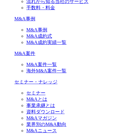
流れから知る当社のサービス
手数料・料金
M&A事例
M&A事例
M&A成約式
M&A成約実績一覧
M&A案件
M&A案件一覧
海外M&A案件一覧
セミナー・ナレッジ
セミナー
M&Aとは
事業承継とは
資料ダウンロード
M&Aマガジン
業界別のM&A動向
M&Aニュース