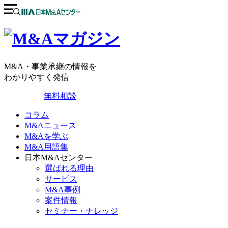
M&A・事業承継の情報を
わかりやすく発信
無料相談
コラム
M&Aニュース
M&Aを学ぶ
M&A用語集
日本M&Aセンター
選ばれる理由
サービス
M&A事例
案件情報
セミナー・ナレッジ