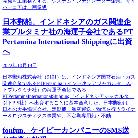
開発を主業務とする、システムインテグレーター企業。サイ
バーコアは、画像処
日本郵船、インドネシアのガス関連企
業プルタミナ社の海運子会社であるPT
Pertamina International Shippingに出資
へ
2022年10月19日
日本郵船株式会社（9101）は、インドネシア国営石油・ガス
関連企業であるPTPertamina（インドネシアジャカルタ、以
下プルタミナ社）の海運子会社である
PTPertaminaInternationalShipping（インドネシアジャカルタ、
以下PIS社）へ出資することに基本合意した。日本郵船は、
日本の大手海運会社。定期船・航空運送・物流を行うライナ
ー＆ロジスティクス事業や、不定期専用船・不動
fonfun、ケイビーカンパニーのSMS送