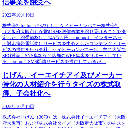
信事業を譲受へ
2022年10月19日
株式会社fonfun（2323）は、ケイビーカンパニー株式会社
（大阪府大阪市）が営むSMS送信事業を譲り受けることを決
定した。譲受価格は、145百万円。fonfunは、インターネッ
ト対応携帯電話向けサービスを中心としたコンテンツ・サー
ビスの提供を行う会社。ケイビーカンパニーは、主に大阪で
SEO対策、SNS集客など店舗のWEB集客をサポートしてい
る。fonfunもSMS配信サービスを提供しているが、
じげん、イーエイチアイ及びメーカー
特化の人材紹介を行うタイズの株式取
得、子会社化へ
2022年10月19日
株式会社じげん（3679）は、株式会社イーエイチアイ（大阪
府大阪市）および株式会社タイズ（大阪府大阪市）の株式を