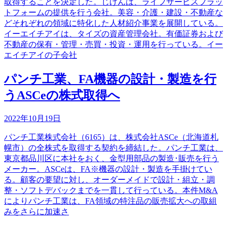
取得することを決定した。じげんは、ライフサービスプラッ
トフォームの提供を行う会社。美容・介護・建設・不動産な
どそれぞれの領域に特化した人材紹介事業を展開している。
イーエイチアイは、タイズの資産管理会社。有価証券および
不動産の保有・管理・売買・投資・運用を行っている。イー
エイチアイの子会社
パンチ工業、FA機器の設計・製造を行
うASCeの株式取得へ
2022年10月19日
パンチ工業株式会社（6165）は、株式会社ASCe（北海道札
幌市）の全株式を取得する契約を締結した。パンチ工業は、
東京都品川区に本社をおく、金型用部品の製造･販売を行う
メーカー。ASCeは、FA※機器の設計・製造を手掛けてい
る。顧客の要望に対し、オーダーメイドで設計・組立・調
整・ソフトデバックまでを一貫して行っている。本件M&A
によりパンチ工業は、FA領域の特注品の販売拡大への取組
みをさらに加速さ