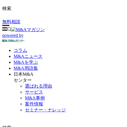
検索
無料相談
powered by
コラム
M&A
ニュース
M&Aを
学ぶ
M&A
用語集
日本M&A
センター
選ばれる理由
サービス
M&A事例
案件情報
セミナー・ナレッジ