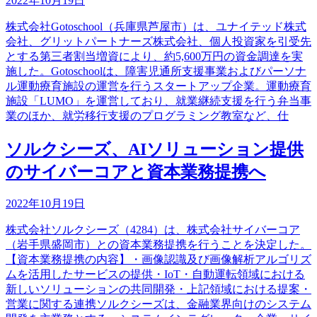
2022年10月19日
株式会社Gotoschool（兵庫県芦屋市）は、ユナイテッド株式
会社、グリットパートナーズ株式会社、個人投資家を引受先
とする第三者割当増資により、約5,600万円の資金調達を実
施した。Gotoschoolは、障害児通所支援事業およびパーソナ
ル運動療育施設の運営を行うスタートアップ企業。運動療育
施設「LUMO」を運営しており、就業継続支援を行う弁当事
業のほか、就労移行支援のプログラミング教室など、仕
ソルクシーズ、AIソリューション提供
のサイバーコアと資本業務提携へ
2022年10月19日
株式会社ソルクシーズ（4284）は、株式会社サイバーコア
（岩手県盛岡市）との資本業務提携を行うことを決定した。
【資本業務提携の内容】・画像認識及び画像解析アルゴリズ
ムを活用したサービスの提供・IoT・自動運転領域における
新しいソリューションの共同開発・上記領域における提案・
営業に関する連携ソルクシーズは、金融業界向けのシステム