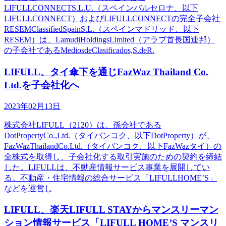
LIFULLCONNECTS.L.U.（スペインバルセロナ、以下
LIFULLCONNECT）およびLIFULLCONNECTの完全子会社
RESEMClassifiedSpainS.L.（スペインマドリッド、以下
RESEM）は、LamudiHoldingsLimited（アラブ首長国連邦）
の子会社であるMediosdeClasificados,S.deR.
LIFULL、タイ傘下を通じFazWaz Thailand Co.
Ltd.を子会社化へ
2023年02月13日
株式会社LIFULL（2120）は、孫会社である
DotPropertyCo.,Ltd.（タイバンコク、以下DotProperty）が、
FazWazThailandCo.Ltd.（タイバンコク、以下FazWazタイ）の
全株式を取得し、子会社化する取引実施のための契約を締結
した。LIFULLは、不動産情報サービス事業を展開してい
る。不動産・住宅情報の総合サービス「LIFULLHOME’S」
などを運営し
LIFULL、楽天LIFULL STAYからマンスリーマン
ション情報サービス「LIFULL HOME’S マンスリ