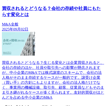
買収されるとどうなる？会社の存続や社員にもた
らす変化とは
M&A全般
2025年09月02日
買収されるとどうなる？生じる変化とは企業買収されると、
会社の存続のほか、社員や取引先への影響が懸念されます
が、中小企業のM&Aでは株式譲渡のスキームで、会社の法
人格がそのまま存続するケースが一般的です。譲受け企業
（買い手）の方針にもよりますが、会社の法人格だけでな
く、事業用の機械設備、取引先、顧客、従業員などもそのま
ま引き継がれるケースが多く見られます。友好的買収がほと
んどを占める中小企業のM&A