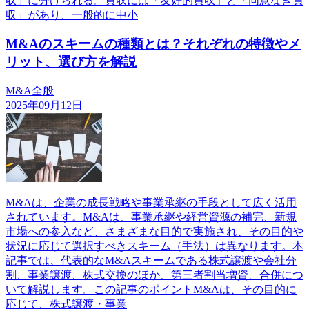
収」に分けられる。買収には「友好的買収」と「同意なき買
収」があり、一般的に中小
M&Aのスキームの種類とは？それぞれの特徴やメ
リット、選び方を解説
M&A全般
2025年09月12日
M&Aは、企業の成長戦略や事業承継の手段として広く活用
されています。M&Aは、事業承継や経営資源の補完、新規
市場への参入など、さまざまな目的で実施され、その目的や
状況に応じて選択すべきスキーム（手法）は異なります。本
記事では、代表的なM&Aスキームである株式譲渡や会社分
割、事業譲渡、株式交換のほか、第三者割当増資、合併につ
いて解説します。この記事のポイントM&Aは、その目的に
応じて、株式譲渡・事業