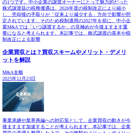
の1つです。中小企業の譲渡オーナーにとって魅力的だった
株式譲渡益の税務優遇は、2026年度の税制改正により縮小
し、売却後の手取りが「従来より減少する」方向で影響が想
定されています。そのため税制適用の2027年を前に、中小企
業M&Aでは「いつ譲渡するか」の見極めが今後ますます重
要になると考えられます。本記事では、株式譲渡の基本や税
制改正による影響
企業買収とは？買収スキームやメリット・デメリ
ットを解説
M&A全般
2025年12月23日
事業承継や業界再編への対応策として、企業買収の動きが今
後ますます加速することが考えられます。本記事では、企業
買収の基礎を整理した上で、その種類やメリット・デメリッ