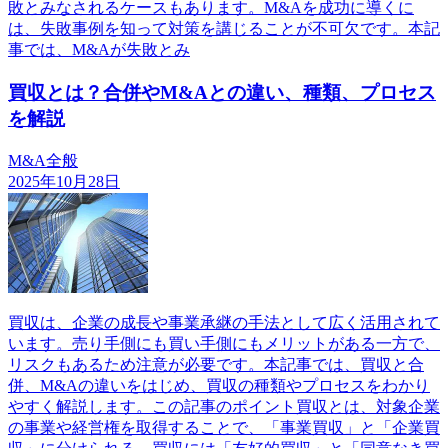
敗とみなされるケースもあります。M&Aを成功に導くに
は、失敗事例を知って対策を講じることが不可欠です。本記
事では、M&Aが失敗とみ
買収とは？合併やM&Aとの違い、種類、プロセス
を解説
M&A全般
2025年10月28日
買収は、企業の成長や事業承継の手法として広く活用されて
います。売り手側にも買い手側にもメリットがある一方で、
リスクもあるため注意が必要です。本記事では、買収と合
併、M&Aの違いをはじめ、買収の種類やプロセスをわかり
やすく解説します。この記事のポイント買収とは、対象企業
の事業や経営権を取得することで、「事業買収」と「企業買