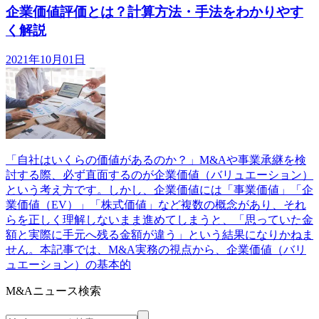
企業価値評価とは？計算方法・手法をわかりやす
く解説
2021年10月01日
「自社はいくらの価値があるのか？」M&Aや事業承継を検
討する際、必ず直面するのが企業価値（バリュエーション）
という考え方です。しかし、企業価値には「事業価値」「企
業価値（EV）」「株式価値」など複数の概念があり、それ
らを正しく理解しないまま進めてしまうと、「思っていた金
額と実際に手元へ残る金額が違う」という結果になりかねま
せん。本記事では、M&A実務の視点から、企業価値（バリ
ュエーション）の基本的
M&Aニュース検索