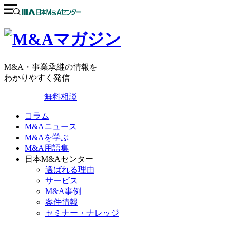
M&A・事業承継の情報を
わかりやすく発信
無料相談
コラム
M&Aニュース
M&Aを学ぶ
M&A用語集
日本M&Aセンター
選ばれる理由
サービス
M&A事例
案件情報
セミナー・ナレッジ