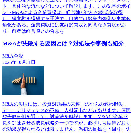
ト、具体的な流れなどについて解説します。この記事のポイ
ントM&Aによる企業買収は、経営陣が他社の株式を取得
し、経営権を獲得する手法で、目的には競争力強化や事業多
角化がある。企業買収には友好的買収と同意なき買収があ
り、前者は経営陣との合意を
M&Aが失敗する要因とは？対処法や事例も紹介
M&A全般
2025年10月31日
M&Aの失敗には、投資対効果の未達、のれんの減損損失、
デューデリジェンスの不備、人材流出などがあります。原因
や失敗事例を通して、対策法を解説します。M&Aは企業成
長を加速させる成長戦略の一つですが、必ずしも期待どおり
の効果が得られるとは限りません。当初の目標を下回り、失