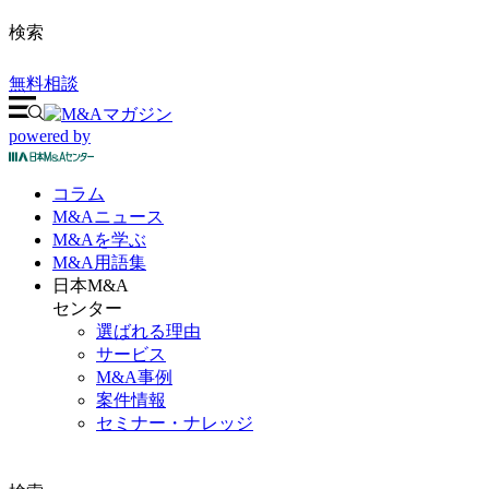
検索
無料相談
powered by
コラム
M&A
ニュース
M&Aを
学ぶ
M&A
用語集
日本M&A
センター
選ばれる理由
サービス
M&A事例
案件情報
セミナー・ナレッジ