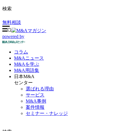
検索
無料相談
powered by
コラム
M&A
ニュース
M&Aを
学ぶ
M&A
用語集
日本M&A
センター
選ばれる理由
サービス
M&A事例
案件情報
セミナー・ナレッジ