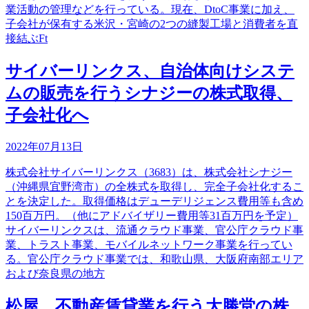
業活動の管理などを行っている。現在、DtoC事業に加え、
子会社が保有する米沢・宮崎の2つの縫製工場と消費者を直
接結ぶFt
サイバーリンクス、自治体向けシステ
ムの販売を行うシナジーの株式取得、
子会社化へ
2022年07月13日
株式会社サイバーリンクス（3683）は、株式会社シナジー
（沖縄県宜野湾市）の全株式を取得し、完全子会社化するこ
とを決定した。取得価格はデューデリジェンス費用等も含め
150百万円。（他にアドバイザリー費用等31百万円を予定）
サイバーリンクスは、流通クラウド事業、官公庁クラウド事
業、トラスト事業、モバイルネットワーク事業を行ってい
る。官公庁クラウド事業では、和歌山県、大阪府南部エリア
および奈良県の地方
松屋、不動産賃貸業を行う大勝堂の株