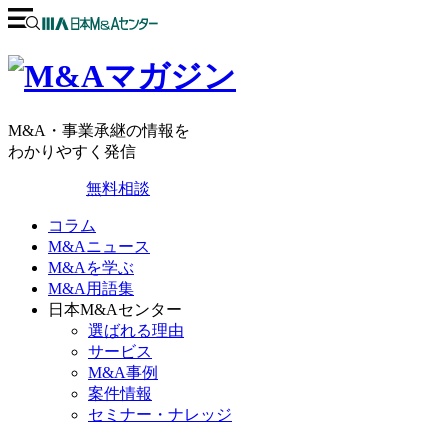
M&A・事業承継の情報を
わかりやすく発信
無料相談
コラム
M&Aニュース
M&Aを学ぶ
M&A用語集
日本M&Aセンター
選ばれる理由
サービス
M&A事例
案件情報
セミナー・ナレッジ