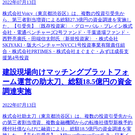
2022年07月13日
株式会社Voicy（東京都渋谷区）は、複数の投資引受先か
ら、第三者割当増資による総額27.3億円の資金調達を実施し
た。【引受先】〈既存投資家〉・グローバル・ブレイン株式
会社・電通ベンチャーズ2号ファンド・千葉道場ファンド・
西野亮廣氏・田端信太郎氏〈新規投資家〉・株式会社
SKIYAKI・阪大ベンチャーNVCC1号投資事業有限責任組
合・株式会社PRTIMES・株式会社まぐまぐ・みずほ成長支
援第4号投資
建設現場向けマッチングプラットフォ
ーム運営の助太刀、総額18.5億円の資金
調達実施
2022年07月13日
株式会社助太刀（東京都渋谷区）は、複数の投資引受先から
の第三者割当増資、複数金融機関からの転換社債型新株予約
権付社債ならびに融資により、総額18.5億円の資金調達を実