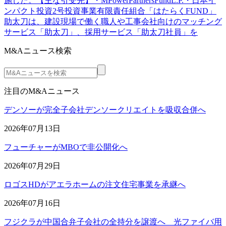
施した。【主な引受先】・MPowerPartnersFundL.P.・日本イ
ンパクト投資2号投資事業有限責任組合「はたらくFUND」
助太刀は、建設現場で働く職人や工事会社向けのマッチング
サービス「助太刀」、採用サービス「助太刀社員」を
M&Aニュース検索
注目のM&Aニュース
デンソーが完全子会社デンソークリエイトを吸収合併へ
2026年07月13日
フューチャーがMBOで非公開化へ
2026年07月29日
ロゴスHDがアエラホームの注文住宅事業を承継へ
2026年07月16日
フジクラが中国合弁子会社の全持分を譲渡へ 光ファイバ用