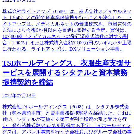
2022年07月13日
株式会社ライトアップ（6580）は、株式会社メディカルネッ
ト（3645）との間で資本業務提携を行うことを決定した。ラ
イトアップは、メディカルネットの普通株式を、市場買付の
方法により今後6か月以内を目処に取得する予定。買付は、
107,800株（メディカルネットの発行済株式総数に対する割
合：1.00％）または株式購入金額5,100万円のいずれかを上限
に行われる。ライトアップは、DXソリューション事業、
TSIホールディングス、衣服生産支援サ
ービスを展開するシタテルと資本業務
提携契約を締結
2022年07月13日
株式会社TSIホールディングス（3608）は、シタテル株式会
社（熊本県熊本市）と資本業務提携契約を締結した。これに
伴い、シタテルが実施する第三者割当増資の引き受けを行
い、発行済株式数の5.2％を取得する予定。TSIホールディン
グスは、アパレル事業を行う子会社およびグループ会社の事