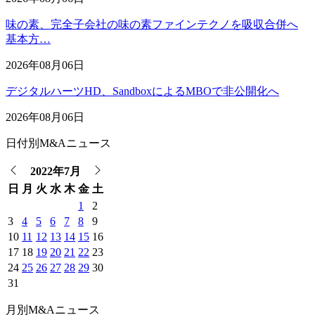
味の素、完全子会社の味の素ファインテクノを吸収合併へ
基本方…
2026年08月06日
デジタルハーツHD、SandboxによるMBOで非公開化へ
2026年08月06日
日付別M&Aニュース
2022年7月
日
月
火
水
木
金
土
1
2
3
4
5
6
7
8
9
10
11
12
13
14
15
16
17
18
19
20
21
22
23
24
25
26
27
28
29
30
31
月別M&Aニュース