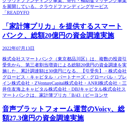
クラウドファンディング事業、寄付・補助金マッチング事業
を展開している。クラウドファンディングサービス
「READYFO
「家計簿プリカ」を提供するスマート
バンク、総額20億円の資金調達実施
2022年07月13日
株式会社スマートバンク（東京都品川区）は、複数の投資引
受先から、第三者割当増資による総額20億円の資金調達を実
施した。累計調達額は30億円になる。【引受先】・株式会社
グロービス・キャピタル・パートナーズ・グローバル・ブレ
イン株式会社・ZVentureCapital株式会社・ANRI株式会社・三
井住友海上キャピタル株式会社・DBJキャピタル株式会社ス
マートバンクは、家計簿プリカ「B/43（ビーヨンサ
音声プラットフォーム運営のVoicy、総
額27.3億円の資金調達実施