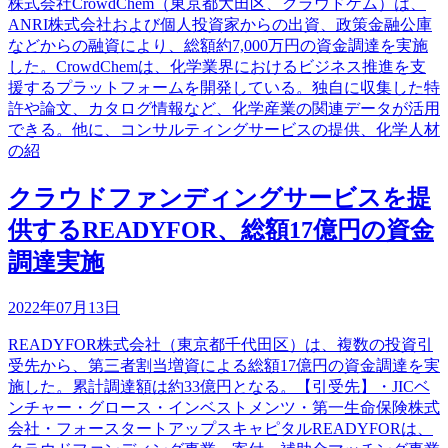
株式会社CrowdChem（東京都大田区、クラウドケム）は、
ANRI株式会社および個人投資家からの出資、政策金融公庫
などからの融資により、総額約7,000万円の資金調達を実施
した。CrowdChemは、化学業界におけるビジネス推進を支
援するプラットフォームを開発している。独自に収集した特
許や論文、カタログ情報など、化学産業の関連データが活用
できる。他に、コンサルティングサービスの提供、化学人材
の紹
クラウドファンディングサービスを提
供するREADYFOR、総額17億円の資金
調達実施
2022年07月13日
READYFOR株式会社（東京都千代田区）は、複数の投資引
受先から、第三者割当増資による総額17億円の資金調達を実
施した。累計調達額は約33億円となる。【引受先】・JICベ
ンチャー・グロース・インベストメンツ・第一生命保険株式
会社・フォースタートアップスキャピタルREADYFORは、