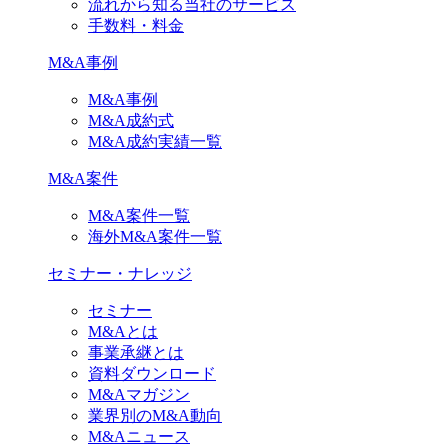
流れから知る当社のサービス
手数料・料金
M&A事例
M&A事例
M&A成約式
M&A成約実績一覧
M&A案件
M&A案件一覧
海外M&A案件一覧
セミナー・ナレッジ
セミナー
M&Aとは
事業承継とは
資料ダウンロード
M&Aマガジン
業界別のM&A動向
M&Aニュース