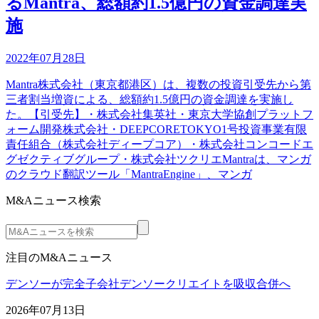
るMantra、総額約1.5億円の資金調達実
施
2022年07月28日
Mantra株式会社（東京都港区）は、複数の投資引受先から第
三者割当増資による、総額約1.5億円の資金調達を実施し
た。【引受先】・株式会社集英社・東京大学協創プラットフ
ォーム開発株式会社・DEEPCORETOKYO1号投資事業有限
責任組合（株式会社ディープコア）・株式会社コンコードエ
グゼクティブグループ・株式会社ツクリエMantraは、マンガ
のクラウド翻訳ツール「MantraEngine」、マンガ
M&Aニュース検索
注目のM&Aニュース
デンソーが完全子会社デンソークリエイトを吸収合併へ
2026年07月13日