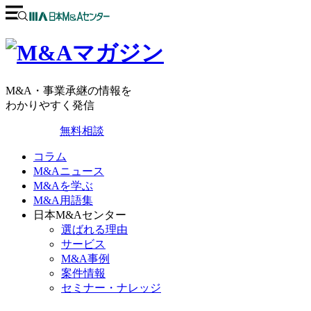
M&A・事業承継の情報を
わかりやすく発信
無料相談
コラム
M&Aニュース
M&Aを学ぶ
M&A用語集
日本M&Aセンター
選ばれる理由
サービス
M&A事例
案件情報
セミナー・ナレッジ