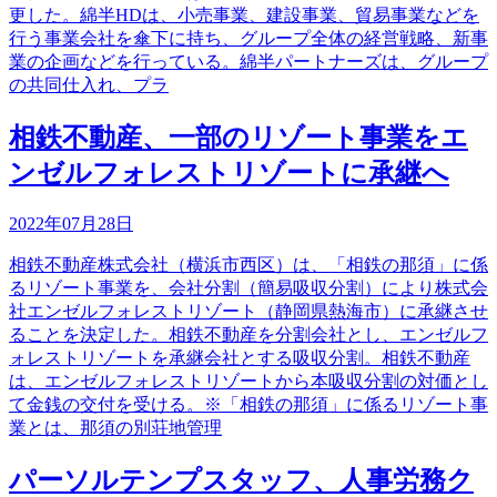
更した。綿半HDは、小売事業、建設事業、貿易事業などを
行う事業会社を傘下に持ち、グループ全体の経営戦略、新事
業の企画などを行っている。綿半パートナーズは、グループ
の共同仕入れ、プラ
相鉄不動産、一部のリゾート事業をエ
ンゼルフォレストリゾートに承継へ
2022年07月28日
相鉄不動産株式会社（横浜市西区）は、「相鉄の那須」に係
るリゾート事業を、会社分割（簡易吸収分割）により株式会
社エンゼルフォレストリゾート（静岡県熱海市）に承継させ
ることを決定した。相鉄不動産を分割会社とし、エンゼルフ
ォレストリゾートを承継会社とする吸収分割。相鉄不動産
は、エンゼルフォレストリゾートから本吸収分割の対価とし
て金銭の交付を受ける。※「相鉄の那須」に係るリゾート事
業とは、那須の別荘地管理
パーソルテンプスタッフ、人事労務ク