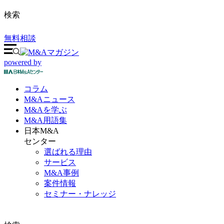
検索
無料相談
powered by
コラム
M&A
ニュース
M&Aを
学ぶ
M&A
用語集
日本M&A
センター
選ばれる理由
サービス
M&A事例
案件情報
セミナー・ナレッジ