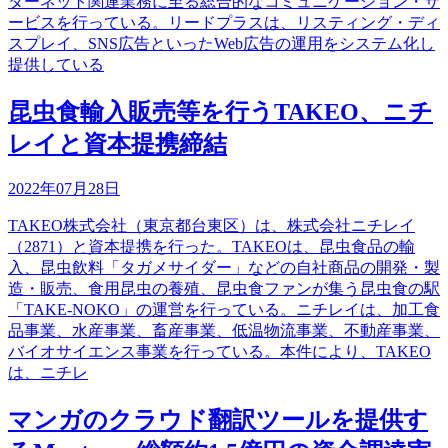
ターネット関連業務に至る総合的なコミュニケーション・サ
ービスを行っている。リードプラスは、リスティング・ディ
スプレイ、SNS広告といったWeb広告の運用をシステム化し
提供している
昆虫食輸入販売等を行うTAKEO、ニチ
レイと資本提携締結
2022年07月28日
TAKEO株式会社（東京都台東区）は、株式会社ニチレイ
（2871）と資本提携を行った。TAKEOは、昆虫食品の輸
入、昆虫飲料「タガメサイダー」などの自社商品の開発・製
造・販売、食用昆虫の養殖、昆虫食ファンが集う昆虫食の駅
「TAKE-NOKO」の運営を行っている。ニチレイは、加工食
品事業、水産事業、畜産事業、低温物流事業、不動産事業、
バイオサイエンス事業を行っている。本件により、TAKEO
は、ニチレ
マンガのクラウド翻訳ツールを提供す