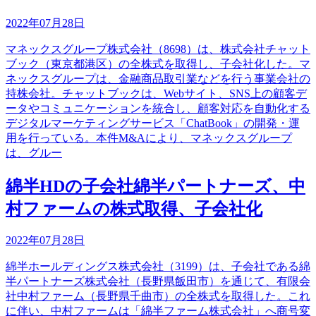
2022年07月28日
マネックスグループ株式会社（8698）は、株式会社チャット
ブック（東京都港区）の全株式を取得し、子会社化した。マ
ネックスグループは、金融商品取引業などを行う事業会社の
持株会社。チャットブックは、Webサイト、SNS上の顧客デ
ータやコミュニケーションを統合し、顧客対応を自動化する
デジタルマーケティングサービス「ChatBook」の開発・運
用を行っている。本件M&Aにより、マネックスグループ
は、グルー
綿半HDの子会社綿半パートナーズ、中
村ファームの株式取得、子会社化
2022年07月28日
綿半ホールディングス株式会社（3199）は、子会社である綿
半パートナーズ株式会社（長野県飯田市）を通じて、有限会
社中村ファーム（長野県千曲市）の全株式を取得した。これ
に伴い、中村ファームは「綿半ファーム株式会社」へ商号変