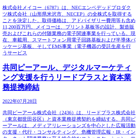
株式会社メイコー（6787）は、NECエンベデッドプロダク
ツ株式会社（山形県米沢市、NECEP）の全株式を取得する
ことを決定した。取得価格は、アドバイザリー費用等も含め
11,200百万円。メイコーは、プリント基板等の設計、製造販
売およびこれらの付随業務の電子関連事業を行っている。現
在、車載用、スマートフォン用電子回路基板および半導体パ
ッケージ基板、そしてEMS事業（電子機器の受託生産を行
うサービス
共同ピーアール、デジタルマーケティ
ング支援を行うリードプラスと資本業
務提携締結
2022年07月28日
共同ピーアール株式会社（2436）は、リードプラス株式会社
（東京都世田谷区）と資本業務提携契約を締結する。共同ピ
ーアールは、メディアリレーションズを中心とした広報活動
の支援・代行・コンサルティング、危機管理広報・IR・イン