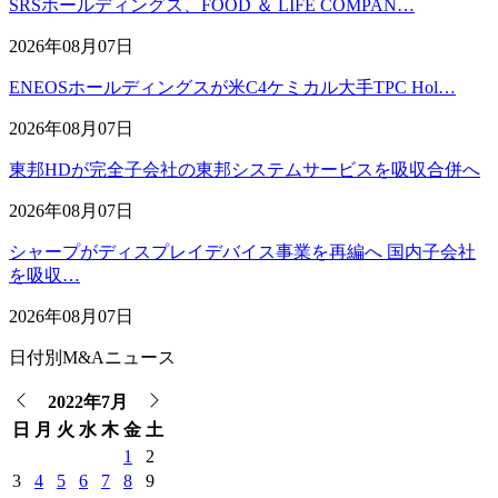
SRSホールディングス、FOOD ＆ LIFE COMPAN…
2026年08月07日
ENEOSホールディングスが米C4ケミカル大手TPC Hol…
2026年08月07日
東邦HDが完全子会社の東邦システムサービスを吸収合併へ
2026年08月07日
シャープがディスプレイデバイス事業を再編へ 国内子会社
を吸収…
2026年08月07日
日付別M&Aニュース
2022年7月
日
月
火
水
木
金
土
1
2
3
4
5
6
7
8
9