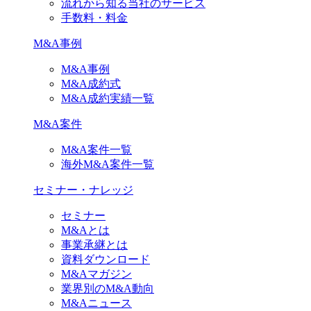
流れから知る当社のサービス
手数料・料金
M&A事例
M&A事例
M&A成約式
M&A成約実績一覧
M&A案件
M&A案件一覧
海外M&A案件一覧
セミナー・ナレッジ
セミナー
M&Aとは
事業承継とは
資料ダウンロード
M&Aマガジン
業界別のM&A動向
M&Aニュース