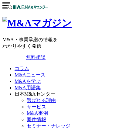
M&A・事業承継の情報を
わかりやすく発信
無料相談
コラム
M&Aニュース
M&Aを学ぶ
M&A用語集
日本M&Aセンター
選ばれる理由
サービス
M&A事例
案件情報
セミナー・ナレッジ