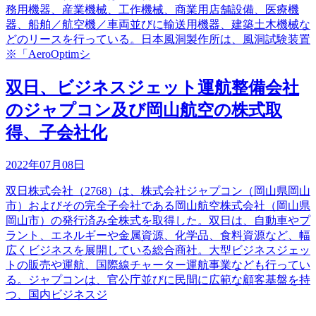
務用機器、産業機械、工作機械、商業用店舗設備、医療機
器、船舶／航空機／車両並びに輸送用機器、建築土木機械な
どのリースを行っている。日本風洞製作所は、風洞試験装置
※「AeroOptimシ
双日、ビジネスジェット運航整備会社
のジャプコン及び岡山航空の株式取
得、子会社化
2022年07月08日
双日株式会社（2768）は、株式会社ジャプコン（岡山県岡山
市）およびその完全子会社である岡山航空株式会社（岡山県
岡山市）の発行済み全株式を取得した。双日は、自動車やプ
ラント、エネルギーや金属資源、化学品、食料資源など、幅
広くビジネスを展開している総合商社。大型ビジネスジェッ
トの販売や運航、国際線チャーター運航事業なども行ってい
る。ジャプコンは、官公庁並びに民間に広範な顧客基盤を持
つ、国内ビジネスジ