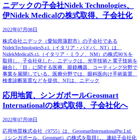
ニデックの子会社Nidek Technologies、
伊Nidek Medicalの株式取得、子会社化
2022年07月08日
株式会社ニデック（愛知県蒲郡市）の子会社である
NidekTechnologiesS.r.l.（イタリア・パドバ、NT）は、
NidekMedicalS.r.l.（イタリア・ミラノ、NM）の株式90％を
取得し、子会社化した。ニデックは、光学技術と電子技術を
融合し「目」に関する医療、眼鏡機器、コーティング分野で
事業を展開している。医療分野では、眼科医向け手術装置、
検査診断装置などを提供。NTは、ニデック
応用地質、シンガポールGeosmart
Internationalの株式取得、子会社化へ
2022年07月08日
応用地質株式会社（9755）は、GeosmartInternationalPte.Ltd.
（シンガポール、Geosmart）の株式を取得し、連結子会社化