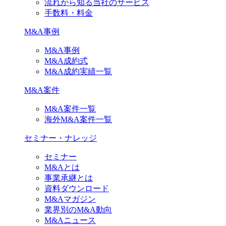
流れから知る当社のサービス
手数料・料金
M&A事例
M&A事例
M&A成約式
M&A成約実績一覧
M&A案件
M&A案件一覧
海外M&A案件一覧
セミナー・ナレッジ
セミナー
M&Aとは
事業承継とは
資料ダウンロード
M&Aマガジン
業界別のM&A動向
M&Aニュース