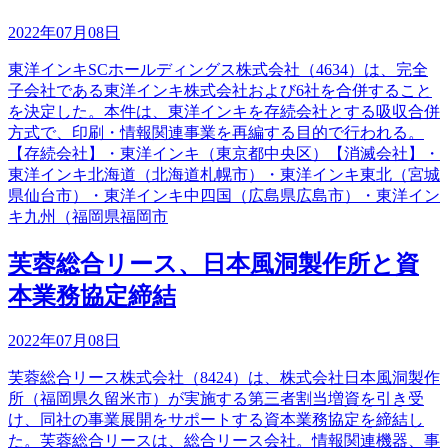
2022年07月08日
東洋インキSCホールディングス株式会社（4634）は、完全
子会社である東洋インキ株式会社および6社を合併すること
を決定した。本件は、東洋インキを存続会社とする吸収合併
方式で、印刷・情報関連事業を再編する目的で行われる。
【存続会社】・東洋インキ（東京都中央区）【消滅会社】・
東洋インキ北海道（北海道札幌市）・東洋インキ東北（宮城
県仙台市）・東洋インキ中四国（広島県広島市）・東洋イン
キ九州（福岡県福岡市
芙蓉総合リース、日本風洞製作所と資
本業務協定締結
2022年07月08日
芙蓉総合リース株式会社（8424）は、株式会社日本風洞製作
所（福岡県久留米市）が実施する第三者割当増資を引き受
け、同社の事業展開をサポートする資本業務協定を締結し
た。芙蓉総合リースは、総合リース会社。情報関連機器、事