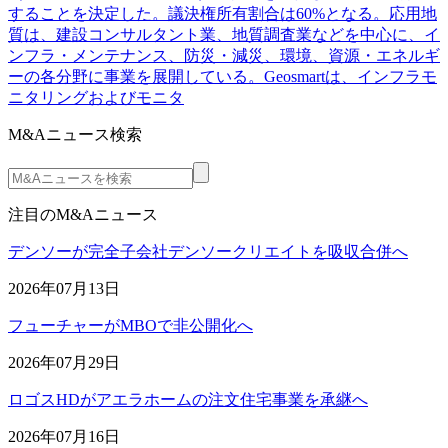
することを決定した。議決権所有割合は60%となる。応用地
質は、建設コンサルタント業、地質調査業などを中心に、イ
ンフラ・メンテナンス、防災・減災、環境、資源・エネルギ
ーの各分野に事業を展開している。Geosmartは、インフラモ
ニタリングおよびモニタ
M&Aニュース検索
注目のM&Aニュース
デンソーが完全子会社デンソークリエイトを吸収合併へ
2026年07月13日
フューチャーがMBOで非公開化へ
2026年07月29日
ロゴスHDがアエラホームの注文住宅事業を承継へ
2026年07月16日