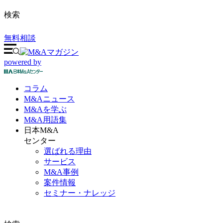
検索
無料相談
powered by
コラム
M&A
ニュース
M&Aを
学ぶ
M&A
用語集
日本M&A
センター
選ばれる理由
サービス
M&A事例
案件情報
セミナー・ナレッジ