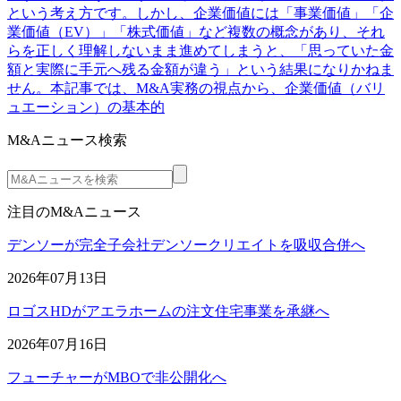
という考え方です。しかし、企業価値には「事業価値」「企
業価値（EV）」「株式価値」など複数の概念があり、それ
らを正しく理解しないまま進めてしまうと、「思っていた金
額と実際に手元へ残る金額が違う」という結果になりかねま
せん。本記事では、M&A実務の視点から、企業価値（バリ
ュエーション）の基本的
M&Aニュース検索
注目のM&Aニュース
デンソーが完全子会社デンソークリエイトを吸収合併へ
2026年07月13日
ロゴスHDがアエラホームの注文住宅事業を承継へ
2026年07月16日
フューチャーがMBOで非公開化へ