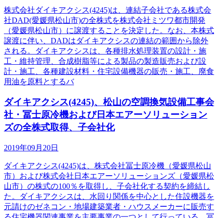
株式会社ダイキアクシス(4245)は、連結子会社である株式会
社DAD(愛媛県松山市)の全株式を株式会社ミツワ都市開発
（愛媛県松山市）に譲渡することを決定した。なお、本株式
譲渡に伴い、DADはダイキアクシスの連結の範囲から除外
される。ダイキアクシスは、各種排水処理装置の設計・施
工・維持管理、合成樹脂等による製品の製造販売および設
計・施工、各種建設材料・住宅設備機器の販売・施工、廃食
用油を原料とするバ
ダイキアクシス(4245)、松山の空調換気設備工事会
社・冨士原冷機および日本エアーソリューション
ズの全株式取得、子会社化
2019年09月20日
ダイキアクシス(4245)は、株式会社冨士原冷機（愛媛県松山
市）および株式会社日本エアーソリューションズ（愛媛県松
山市）の株式の100％を取得し、子会社化する契約を締結し
た。ダイキアクシスは、水回り関係を中心とした住設機器を
元請けのゼネコン・地場建築業者・ハウスメーカーに販売す
る住宅機器関連事業を主要事業の一つとして行っている。冨