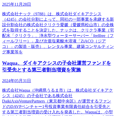
2025年11月28日
株式会社ナック（9788）は、株式会社ダイキアクシス
（4245）の会社分割によって、同社の一部事業を承継する新
設分割会社の株式会社クリクラ愛媛（愛媛県松山市）の全株
式を取得することを決定した。ナックは、クリクラ事業（宅
配水「クリクラ」、浄水型ウォーターサーバー「feelfree（フ
ィールフリー）」及び次亜塩素酸水溶液「ZiACO（ジア
コ）」の製造・販売）、レンタル事業、建築コンサルティン
グ事業等を
Waqua、ダイキアクシスの子会社運営ファンドを
引受先とする第三者割当増資を実施
2024年05月31日
株式会社Waqua（沖縄県うるま市）は、株式会社ダイキアク
シス（4245）の子会社である株式会社
DaikiAxisVenturePartners（東京都中央区）が運営するファン
ドのDAVPベンチャー1号投資事業有限責任組合を引受先と
する第三者割当増資の受け入れを発表した。Waquaは、小型