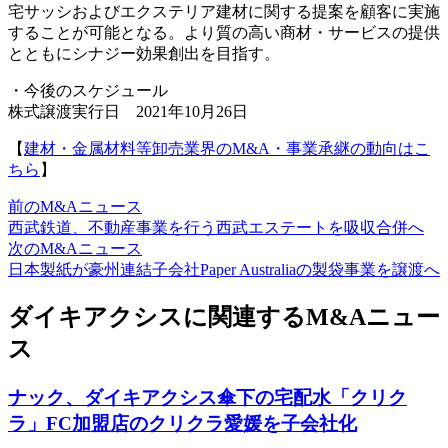
宅サッシおよびエクステリア建材に関する提案を顧客に実施
することが可能となる。より質の高い商材・サービスの提供
とともにシナジー効果創出を目指す。
・今後のスケジュール
株式譲渡実行日 2021年10月26日
【
建材・金属材料等卸売業界のM&A・事業承継の動向はこ
ちら
】
前のM&Aニュース
西武鉄道、不動産事業を行う西武エステートを吸収合併へ
次のM&Aニュース
日本製紙が豪州連結子会社Paper Australiaの製袋事業を譲渡へ
ダイキアクシスに関連するM&Aニュー
ス
ナック、ダイキアクシス傘下の宅配水「クリク
ラ」FC加盟店のクリクラ愛媛を子会社化