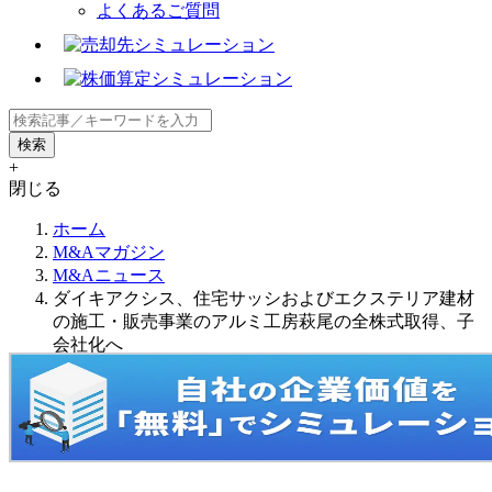
よくあるご質問
+
閉じる
ホーム
M&Aマガジン
M&Aニュース
ダイキアクシス、住宅サッシおよびエクステリア建材
の施工・販売事業のアルミ工房萩尾の全株式取得、子
会社化へ