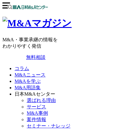
M&A・事業承継の情報を
わかりやすく発信
無料相談
コラム
M&Aニュース
M&Aを学ぶ
M&A用語集
日本M&Aセンター
選ばれる理由
サービス
M&A事例
案件情報
セミナー・ナレッジ