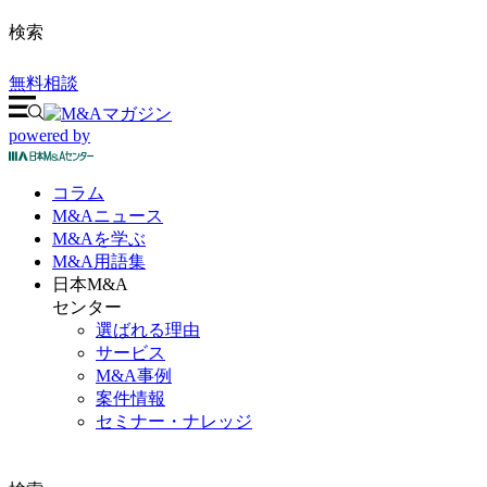
検索
無料相談
powered by
コラム
M&A
ニュース
M&Aを
学ぶ
M&A
用語集
日本M&A
センター
選ばれる理由
サービス
M&A事例
案件情報
セミナー・ナレッジ