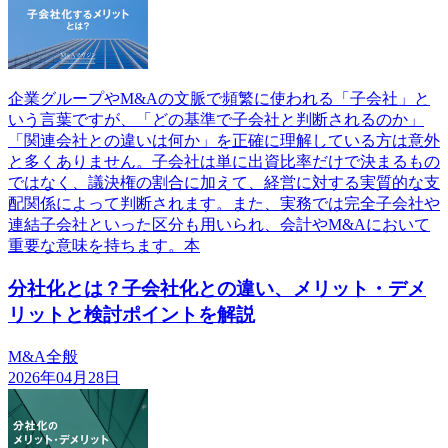
企業グループやM&Aの文脈で頻繁に使われる「子会社」と
いう言葉ですが、「どの基準で子会社と判断されるのか」
「関連会社との違いは何か」を正確に理解している方は意外
と多くありません。子会社は単に出資比率だけで決まるもの
ではなく、議決権の割合に加えて、経営に対する実質的な支
配関係によって判断されます。また、実務では完全子会社や
連結子会社といった区分も用いられ、会計やM&Aにおいて
重要な意味を持ちます。本
分社化とは？子会社化との違い、メリット・デメ
リットと検討ポイントを解説
M&A全般
2026年04月28日