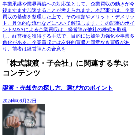
事業承継や業界再編への対応策として、企業買収の動きが今
後ますます加速することが考えられます。本記事では、企業
買収の基礎を整理した上で、その種類やメリット・デメリッ
ト、具体的な流れなどについて解説します。この記事のポイ
ントM&Aによる企業買収は、経営陣が他社の株式を取得
し、経営権を獲得する手法で、目的には競争力強化や事業多
角化がある。企業買収には友好的買収と同意なき買収があ
り、前者は経営陣との合意を
「株式譲渡・子会社」に関連する学ぶ
コンテンツ
譲渡・売却先の探し方、選び方のポイント
2024年08月22日