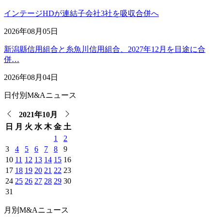
インテージHDが連結子会社3社を吸収合併へ
2026年08月05日
新潟縣信用組合と糸魚川信用組合、2027年12月を目途に合
併…
2026年08月04日
日付別M&Aニュース
2021年10月
日
月
火
水
木
金
土
1
2
3
4
5
6
7
8
9
10
11
12
13
14
15
16
17
18
19
20
21
22
23
24
25
26
27
28
29
30
31
月別M&Aニュース