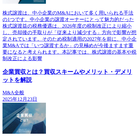
株式譲渡は、中小企業のM&Aにおいて多く用いられる手法
の1つです。中小企業の譲渡オーナーにとって魅力的だった
株式譲渡益の税務優遇は、2026年度の税制改正により縮小
し、売却後の手取りが「従来より減少する」方向で影響が想
定されています。そのため税制適用の2027年を前に、中小企
業M&Aでは「いつ譲渡するか」の見極めが今後ますます重
要になると考えられます。本記事では、株式譲渡の基本や税
制改正による影響
企業買収とは？買収スキームやメリット・デメリ
ットを解説
M&A全般
2025年12月23日