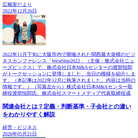
広報室だより
2022年12月26日
2022年11月下旬に大阪市内で開催された関西最大規模のビジ
ネスカンファレンス「WestShip2022」（主催：株式会社ニュ
ーズピックス）で、株式会社日本M&Aセンターの渡部恒郎
がトークセッションに登壇しました。当日の模様を紹介しま
す。（本記事は2022年12月に執筆されました。内容は当時の
情報です。）（写真左から）株式会社日本M&Aセンター取
締役渡部恒郎氏、株式会社スマートメディア代表取締役成
関連会社とは？定義・判断基準・子会社との違い
をわかりやすく解説
経営・ビジネス
2026年05月21日