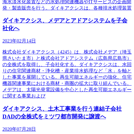
海水淡水化装置などの水処理関連機器やITサービスの企画開
発・製造販売を行う。ダイキアクシスは、各種排水処理装置
ダイキアクシス、メデアとアドアシステムを子会
社化へ
2023年02月14日
株式会社ダイキアクシス（4245）は、株式会社メデア（埼玉
県さいたま市）と株式会社アドアシステム（広島県広島市）
の全株式を取得し、子会社化する。ダイキアクシスは、水回
りの住宅関連商材・浄化槽・産業排水処理など「水」を軸と
した事業を展開している。再生可能エネルギーの強化、住宅
機器関連事業における商材・商圏の拡大に取り組んでいる。
メデアは、太陽光発電設備を中心とした再生可能エネルギー
に関する事業および
ダイキアクシス、土木工事業を行う連結子会社
DADの全株式をミツワ都市開発に譲渡へ
2020年07月28日