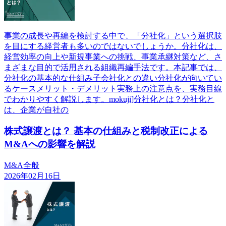
事業の成長や再編を検討する中で、「分社化」という選択肢
を目にする経営者も多いのではないでしょうか。分社化は、
経営効率の向上や新規事業への挑戦、事業承継対策など、さ
まざまな目的で活用される組織再編手法です。本記事では、
分社化の基本的な仕組み子会社化との違い分社化が向いてい
るケースメリット・デメリット実務上の注意点を、実務目線
でわかりやすく解説します。mokuji]分社化とは？分社化と
は、企業が自社の
株式譲渡とは？ 基本の仕組みと税制改正による
M&Aへの影響を解説
M&A全般
2026年02月16日