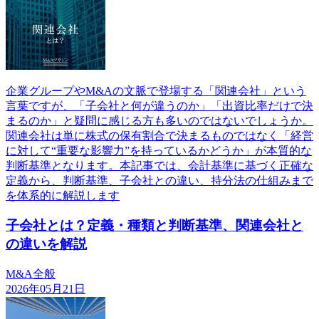
企業グループやM&Aの文脈で登場する「関連会社」という
言葉ですが、「子会社と何が違うのか」「出資比率だけで決
まるのか」と疑問に感じる方も多いのではないでしょうか。
関連会社は単に株式の保有割合で決まるものではなく「経営
に対して“重要な影響力”を持っているかどうか」が本質的な
判断基準となります。本記事では、会計基準に基づく正確な
定義から、判断基準、子会社との違い、持分法の仕組みまで
を体系的に解説します
子会社とは？定義・種類と判断基準、関連会社と
の違いを解説
M&A全般
2026年05月21日