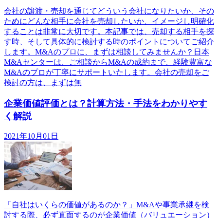
会社の譲渡・売却を通じてどういう会社になりたいか、その
ためにどんな相手に会社を売却したいか、イメージし明確化
することは非常に大切です。本記事では、売却する相手を探
す時、そして具体的に検討する時のポイントについてご紹介
します。M&Aのプロに、まずは相談してみませんか？日本
M&Aセンターは、ご相談からM&Aの成約まで、経験豊富な
M&Aのプロが丁寧にサポートいたします。会社の売却をご
検討の方は、まずは無
企業価値評価とは？計算方法・手法をわかりやす
く解説
2021年10月01日
「自社はいくらの価値があるのか？」M&Aや事業承継を検
討する際、必ず直面するのが企業価値（バリュエーション）