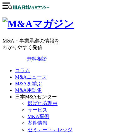
M&A・事業承継の情報を
わかりやすく発信
無料相談
コラム
M&Aニュース
M&Aを学ぶ
M&A用語集
日本M&Aセンター
選ばれる理由
サービス
M&A事例
案件情報
セミナー・ナレッジ