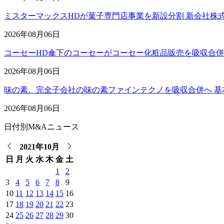
ミスターマックスHDが菓子専門店事業を新設分割 新会社株
2026年08月06日
コーセーHD傘下のコーセーがコーセー化粧品販売を吸収合
2026年08月06日
味の素、完全子会社の味の素ファインテクノを吸収合併へ 基
2026年08月06日
日付別M&Aニュース
2021年10月
日
月
火
水
木
金
土
1
2
3
4
5
6
7
8
9
10
11
12
13
14
15
16
17
18
19
20
21
22
23
24
25
26
27
28
29
30