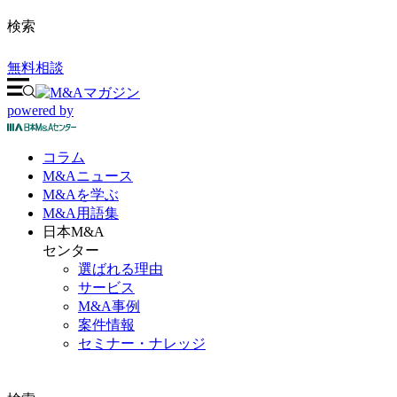
検索
無料相談
powered by
コラム
M&A
ニュース
M&Aを
学ぶ
M&A
用語集
日本M&A
センター
選ばれる理由
サービス
M&A事例
案件情報
セミナー・ナレッジ