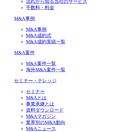
流れから知る当社のサービス
手数料・料金
M&A事例
M&A事例
M&A成約式
M&A成約実績一覧
M&A案件
M&A案件一覧
海外M&A案件一覧
セミナー・ナレッジ
セミナー
M&Aとは
事業承継とは
資料ダウンロード
M&Aマガジン
業界別のM&A動向
M&Aニュース