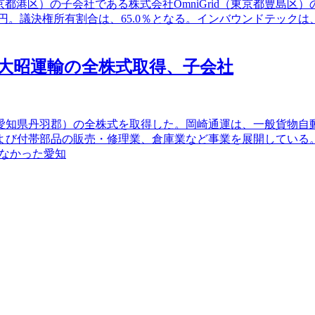
東京都港区）の子会社である株式会社OmniGrid（東京都豊島
0千円。議決権所有割合は、65.0％となる。インバウンドテック
大昭運輸の全株式取得、子会社
愛知県丹羽郡）の全株式を取得した。岡崎通運は、一般貨物自
よび付帯部品の販売・修理業、倉庫業など事業を展開している
なかった愛知