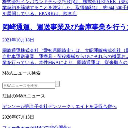
株式会社インバウンドテック(7031)は、株式会社EPARK（
業契約を締結することを決定した。取得価額は、約944,50
を展開している。EPARKは、飲食店
岡崎通運、運送事業及び倉庫事業を行う
2021年10月18日
岡崎通運株式会社（愛知県岡崎市）は、大昭運輸株式会社（
自動車運送事業、運搬具・荷役機械ならびにそれらの機器お
業を行っている。本件M&Aにより、岡崎通運は、従来拠点の
M&Aニュース検索
注目のM&Aニュース
デンソーが完全子会社デンソークリエイトを吸収合併へ
2026年07月13日
フューチャーがMBOで非公開化へ