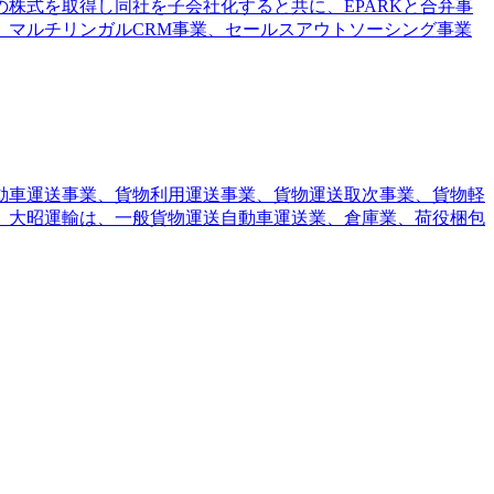
区）の株式を取得し同社を子会社化すると共に、EPARKと合弁事
は、マルチリンガルCRM事業、セールスアウトソーシング事業
動車運送事業、貨物利用運送事業、貨物運送取次事業、貨物軽
。大昭運輸は、一般貨物運送自動車運送業、倉庫業、荷役梱包