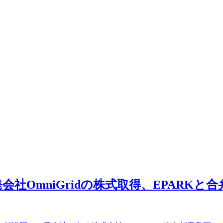
OmniGridの株式取得、EPARKと