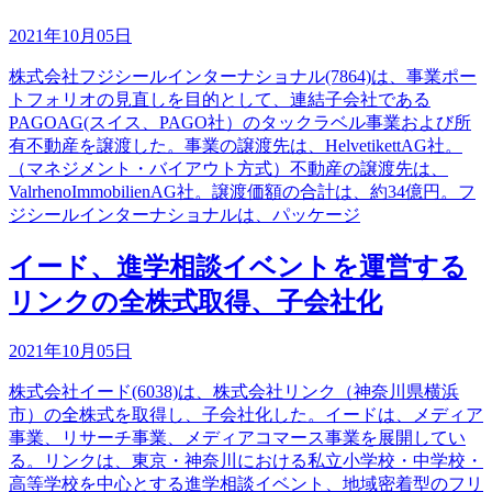
2021年10月05日
株式会社フジシールインターナショナル(7864)は、事業ポー
トフォリオの見直しを目的として、連結子会社である
PAGOAG(スイス、PAGO社）のタックラベル事業および所
有不動産を譲渡した。事業の譲渡先は、HelvetikettAG社。
（マネジメント・バイアウト方式）不動産の譲渡先は、
ValrhenoImmobilienAG社。譲渡価額の合計は、約34億円。フ
ジシールインターナショナルは、パッケージ
イード、進学相談イベントを運営する
リンクの全株式取得、子会社化
2021年10月05日
株式会社イード(6038)は、株式会社リンク（神奈川県横浜
市）の全株式を取得し、子会社化した。イードは、メディア
事業、リサーチ事業、メディアコマース事業を展開してい
る。リンクは、東京・神奈川における私立小学校・中学校・
高等学校を中心とする進学相談イベント、地域密着型のフリ