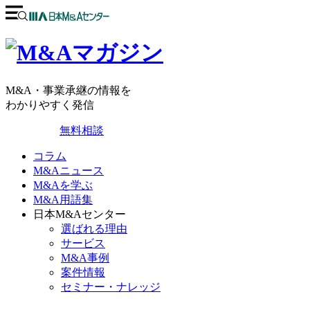
M&A・事業承継の情報を
わかりやすく発信
無料相談
コラム
M&Aニュース
M&Aを学ぶ
M&A用語集
日本M&Aセンター
選ばれる理由
サービス
M&A事例
案件情報
セミナー・ナレッジ