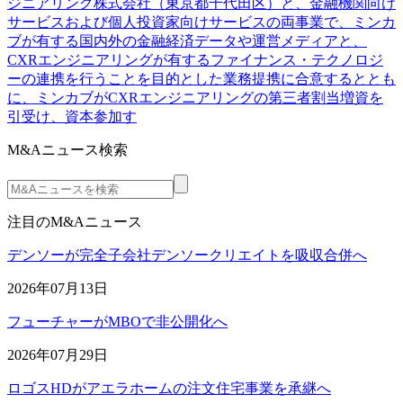
ジニアリング株式会社（東京都千代田区）と、金融機関向け
サービスおよび個人投資家向けサービスの両事業で、ミンカ
ブが有する国内外の金融経済データや運営メディアと、
CXRエンジニアリングが有するファイナンス・テクノロジ
ーの連携を行うことを目的とした業務提携に合意するととも
に、ミンカブがCXRエンジニアリングの第三者割当増資を
引受け、資本参加す
M&Aニュース検索
注目のM&Aニュース
デンソーが完全子会社デンソークリエイトを吸収合併へ
2026年07月13日
フューチャーがMBOで非公開化へ
2026年07月29日
ロゴスHDがアエラホームの注文住宅事業を承継へ