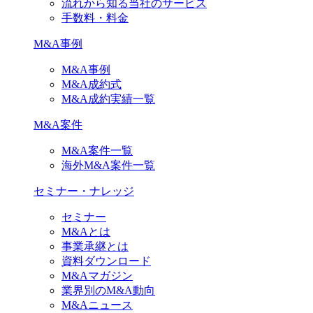
流れから知る当社のサービス
手数料・料金
M&A事例
M&A事例
M&A成約式
M&A成約実績一覧
M&A案件
M&A案件一覧
海外M&A案件一覧
セミナー・ナレッジ
セミナー
M&Aとは
事業承継とは
資料ダウンロード
M&Aマガジン
業界別のM&A動向
M&Aニュース