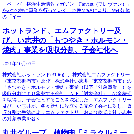
ーペーパー横浜生活情報マガジン「Fravent（フレヴァン）」
を2本の柱に事業を行っている。本件M&Aにより、Web媒体
の「イー
ホットランド、エムファクトリー及
び、い志井の「もつやき・ホルモン・
焼肉」事業を吸収分割、子会社化へ
2021年10月05日
株式会社ホットランド(3196)は、株式会社エムファクトリー
（東京都調布市）及び、株式会社い志井（東京都調布市）の
「もつやき・ホルモン・焼肉」事業（以下「対象事業」）を
吸収分割により承継する会社（以下「対象会社」）の全株式
を取得し、子会社とすることを決定した。エムファクトリー
及び、い志井が、各々新たに設立する完全子会社に対し、吸
収分割の手法によりエムファクトリーおよび株式会社い志井
の対象事業を各々
丸井グループ、植物肉「ミラクルミー