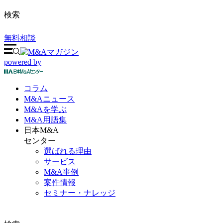
検索
無料相談
powered by
コラム
M&A
ニュース
M&Aを
学ぶ
M&A
用語集
日本M&A
センター
選ばれる理由
サービス
M&A事例
案件情報
セミナー・ナレッジ