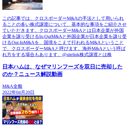
この記事では、クロスボーダーM&Aの手法として用いられ
ることの多い株式譲渡について、基本的な事項をご紹介させ
ていただきます。クロスボーダーM&Aとは日本企業が外国
企業を譲り受けるIn-OutM&Aと外国企業が日本企業を譲り受
けるOut-InM&Aを、国境をこえて行われるM&Aということ
で、クロスボーダーM&Aと呼びます。海外M&Aという呼ば
れ方をする場合もあります。@sitelink株式譲渡とは株
日本ハムは、なぜマリンフーズを双日に売却した
のか？ニュース解説動画
M&A全般
2022年04月20日