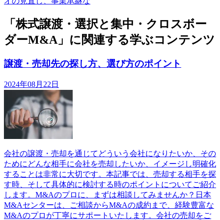
オの見直し、事業承継な
「株式譲渡・選択と集中・クロスボー
ダーM&A」に関連する学ぶコンテンツ
譲渡・売却先の探し方、選び方のポイント
2024年08月22日
会社の譲渡・売却を通じてどういう会社になりたいか、その
ためにどんな相手に会社を売却したいか、イメージし明確化
することは非常に大切です。本記事では、売却する相手を探
す時、そして具体的に検討する時のポイントについてご紹介
します。M&Aのプロに、まずは相談してみませんか？日本
M&Aセンターは、ご相談からM&Aの成約まで、経験豊富な
M&Aのプロが丁寧にサポートいたします。会社の売却をご