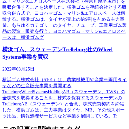
ム・マリン&エアロスペース株式会社（神奈川県平塚市）を
吸収合併することを決定した。横浜ゴムを存続会社とする吸
収合併方式で、ヨコハマゴム・マリン&エアロスペースは解
散する。横浜ゴムは、タイヤが売上の約9割を占める主力事
業。あらゆるカテゴリーのタイヤ、チューブ、工業用ゴム製
品の製造・販売を行う。ヨコハマゴム・マリン&エアロスペ
ースは、横浜ゴムグ
横浜ゴム、スウェーデンTrelleborg社のWheel
Systems事業を買収
2022年03月25日
横浜ゴム株式会社（5101）は、農業機械用や産業車両用タイ
ヤなどの生産販売事業を展開する
TrelleborgWheelSystemsHoldingAB（スウェーデン、TWS）の
全株式を取得することを、株式を保有するスウェーデンの
TrelleborgAB（スウェーデン）と合意、株式売買契約を締結
した。横浜ゴムは、主力事業はタイヤ。MB、その他スポー
ツ用品、情報処理サービスなど事業を展開している。Tr