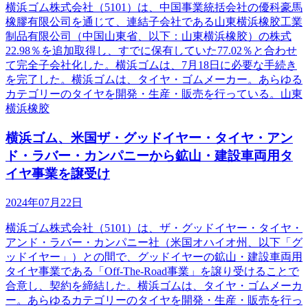
横浜ゴム株式会社（5101）は、中国事業統括会社の優科豪馬
橡膠有限公司を通じて、連結子会社である山東横浜橡胶工業
制品有限公司（中国山東省、以下：山東横浜橡胶）の株式
22.98％を追加取得し、すでに保有していた77.02％と合わせ
て完全子会社化した。横浜ゴムは、7月18日に必要な手続き
を完了した。横浜ゴムは、タイヤ・ゴムメーカー。あらゆる
カテゴリーのタイヤを開発・生産・販売を行っている。山東
横浜橡胶
横浜ゴム、米国ザ・グッドイヤー・タイヤ・アン
ド・ラバー・カンパニーから鉱山・建設車両用タ
イヤ事業を譲受け
2024年07月22日
横浜ゴム株式会社（5101）は、ザ・グッドイヤー・タイヤ・
アンド・ラバー・カンパニー社（米国オハイオ州、以下「グ
ッドイヤー」）との間で、グッドイヤーの鉱山・建設車両用
タイヤ事業である「Off-The-Road事業」を譲り受けることで
合意し、契約を締結した。横浜ゴムは、タイヤ・ゴムメーカ
ー。あらゆるカテゴリーのタイヤを開発・生産・販売を行っ