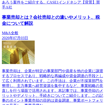
あろう案件をご紹介する。CASE1インドネシア【背景】買
手A社
事業売却とは？会社売却との違いやメリット、税
金について解説
M&A全般
2026年07月03日
事業売却は、企業が特定の事業部門や資産を他の企業に譲渡
するプロセスであり、戦略的な再編成や資金調達の手段とし
て広く利用されています。この手法は、企業が不採算部門を
整理し、主力事業へ経営資源を集中するなど、事業戦略の見
直しを行う場面で活用されます。本記事では、事業売却のメ
リットやデメリット、手続きについてご紹介します。この記
事のポイント事業売却の目的は資金調達、事業ポートフォリ