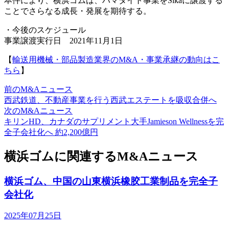
本件により、横浜ゴムは、ハマタイト事業をSikaに譲渡する
ことでさらなる成長・発展を期待する。
・今後のスケジュール
事業譲渡実行日 2021年11月1日
【
輸送用機械・部品製造業界のM&A・事業承継の動向はこ
ちら
】
前のM&Aニュース
西武鉄道、不動産事業を行う西武エステートを吸収合併へ
次のM&Aニュース
キリンHD、カナダのサプリメント大手Jamieson Wellnessを完
全子会社化へ 約2,200億円
横浜ゴムに関連するM&Aニュース
横浜ゴム、中国の山東横浜橡胶工業制品を完全子
会社化
2025年07月25日