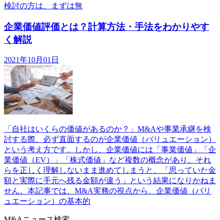
検討の方は、まずは無
企業価値評価とは？計算方法・手法をわかりやす
く解説
2021年10月01日
「自社はいくらの価値があるのか？」M&Aや事業承継を検
討する際、必ず直面するのが企業価値（バリュエーション）
という考え方です。しかし、企業価値には「事業価値」「企
業価値（EV）」「株式価値」など複数の概念があり、それ
らを正しく理解しないまま進めてしまうと、「思っていた金
額と実際に手元へ残る金額が違う」という結果になりかねま
せん。本記事では、M&A実務の視点から、企業価値（バリ
ュエーション）の基本的
M&Aニュース検索