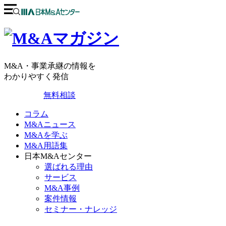
M&A・事業承継の情報を
わかりやすく発信
無料相談
コラム
M&Aニュース
M&Aを学ぶ
M&A用語集
日本M&Aセンター
選ばれる理由
サービス
M&A事例
案件情報
セミナー・ナレッジ