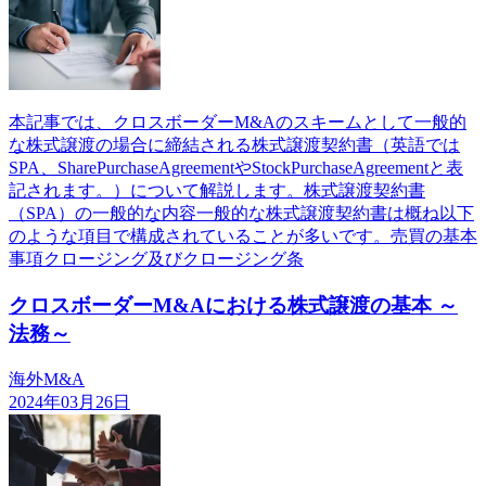
本記事では、クロスボーダーM&Aのスキームとして一般的
な株式譲渡の場合に締結される株式譲渡契約書（英語では
SPA、SharePurchaseAgreementやStockPurchaseAgreementと表
記されます。）について解説します。株式譲渡契約書
（SPA）の一般的な内容一般的な株式譲渡契約書は概ね以下
のような項目で構成されていることが多いです。売買の基本
事項クロージング及びクロージング条
クロスボーダーM&Aにおける株式譲渡の基本 ～
法務～
海外M&A
2024年03月26日