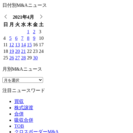
日付別M&Aニュース
2021年4月
日
月
火
水
木
金
土
1
2
3
4
5
6
7
8
9
10
11
12
13
14
15
16
17
18
19
20
21
22
23
24
25
26
27
28
29
30
月別M&Aニュース
注目ニュースワード
買収
株式譲渡
合併
吸収合併
TOB
クロスボーダーM&A