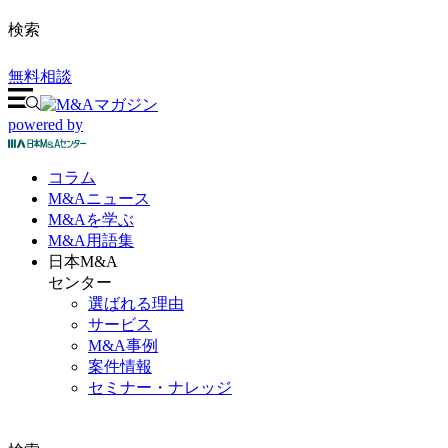
検索
無料相談
powered by
コラム
M&A
ニュース
M&Aを
学ぶ
M&A
用語集
日本M&A
センター
選ばれる理由
サービス
M&A事例
案件情報
セミナー・ナレッジ