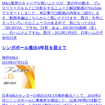
M&A業界のキャリアが長いふたりが、世の中の動き、プレ
スリリースをもとに分析をするニュース解説動画がYouTube
でスタートしました。本記事では動画の内容をご紹介しま
す。動画本編はこちらからご覧いただけます。西川：今年に
入っていろいろなニュースがある中で、気になったのは
「BIGBOSS」ですね。臼井：あぁ…BIGBOSS銘柄（笑）
…、日ハムさんですね。西川：2022年2月9日、日本ハムの子
会社の水
シンガポール進出4年目を迎えて
海外M&A
2019年07月01日
日本M&Aセンターの初のASEAN海外拠点として、2016年4
月にシンガポールに事務所を開設した。以来3年間の活動で