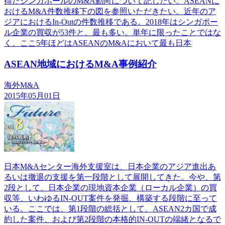
得たシンガポールのM&A動向について記したい。ASEANに
おけるM&A件数推移下の図を参照いただきたい。近年のア
ジアにおけるIn-Outの件数推移である。2018年はシンガポー
ル企業の買収が53件と、最も多い。単年に限ったことではな
く、ここ5年ほどはASEANのM&Aにおいて最も日本
ASEAN地域におけるM&A事例紹介
海外M&A
2015年05月01日
日本M&Aセンター海外支援室は、日本企業のアジア進出あ
るいは撤退の支援を第一段階として展開してきた。今や、第
2段として、日本企業の現地資本企業（ローカル企業）の買
収等、いわゆるIN-OUT案件を発掘、構築する段階に至って
いる。ここでは、第1段階の総括として、ASEAN2カ国で成
約した案件、および第2段階の本格的IN-OUTの端緒となるで