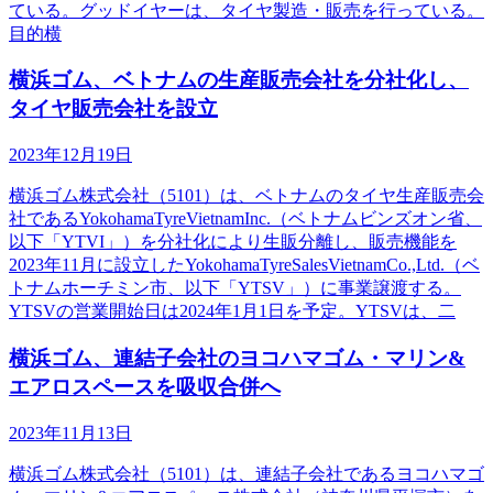
ている。グッドイヤーは、タイヤ製造・販売を行っている。
目的横
横浜ゴム、ベトナムの生産販売会社を分社化し、
タイヤ販売会社を設立
2023年12月19日
横浜ゴム株式会社（5101）は、ベトナムのタイヤ生産販売会
社であるYokohamaTyreVietnamInc.（ベトナムビンズオン省、
以下「YTVI」）を分社化により生販分離し、販売機能を
2023年11月に設立したYokohamaTyreSalesVietnamCo.,Ltd.（ベ
トナムホーチミン市、以下「YTSV」）に事業譲渡する。
YTSVの営業開始日は2024年1月1日を予定。YTSVは、二
横浜ゴム、連結子会社のヨコハマゴム・マリン&
エアロスペースを吸収合併へ
2023年11月13日
横浜ゴム株式会社（5101）は、連結子会社であるヨコハマゴ