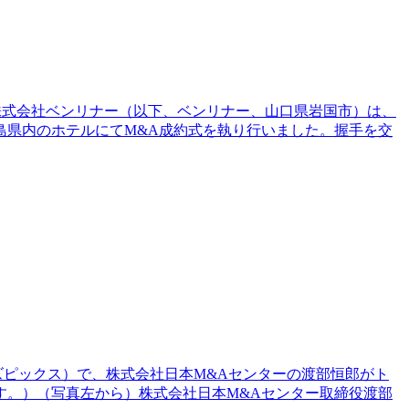
株式会社ベンリナー（以下、ベンリナー、山口県岩国市）は、
広島県内のホテルにてM&A成約式を執り行いました。握手を交
ューズピックス）で、株式会社日本M&Aセンターの渡部恒郎がト
です。）（写真左から）株式会社日本M&Aセンター取締役渡部