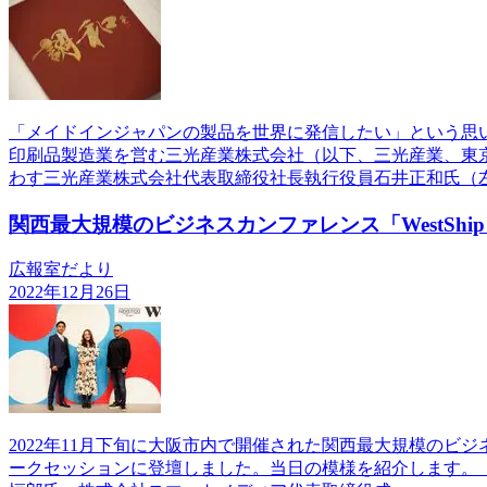
「メイドインジャパンの製品を世界に発信したい」という思
印刷品製造業を営む三光産業株式会社（以下、三光産業、東京都
わす三光産業株式会社代表取締役社長執行役員石井正和氏（
関西最大規模のビジネスカンファレンス「WestShip 
広報室だより
2022年12月26日
2022年11月下旬に大阪市内で開催された関西最大規模のビジ
ークセッションに登壇しました。当日の模様を紹介します。（