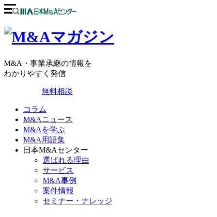
M&A・事業承継の情報を
わかりやすく発信
無料相談
コラム
M&Aニュース
M&Aを学ぶ
M&A用語集
日本M&Aセンター
選ばれる理由
サービス
M&A事例
案件情報
セミナー・ナレッジ