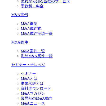
流れから知る当社のサービス
手数料・料金
M&A事例
M&A事例
M&A成約式
M&A成約実績一覧
M&A案件
M&A案件一覧
海外M&A案件一覧
セミナー・ナレッジ
セミナー
M&Aとは
事業承継とは
資料ダウンロード
M&Aマガジン
業界別のM&A動向
M&Aニュース