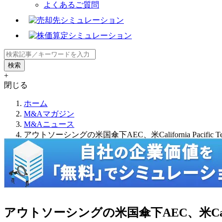
よくあるご質問
+
閉じる
ホーム
M&Aマガジン
M&Aニュース
アウトソーシングの米国傘下AEC、米California Pacific Tec
アウトソーシングの米国傘下AEC、米California