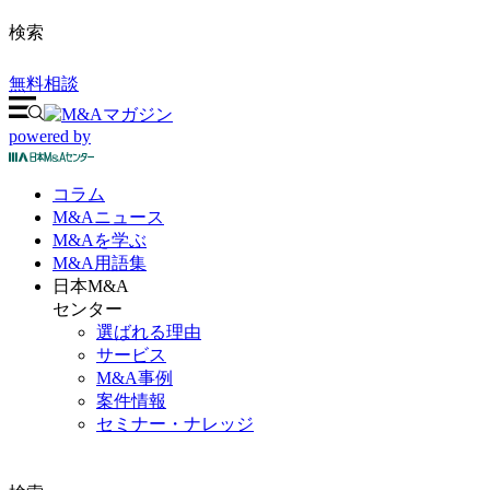
検索
無料相談
powered by
コラム
M&A
ニュース
M&Aを
学ぶ
M&A
用語集
日本M&A
センター
選ばれる理由
サービス
M&A事例
案件情報
セミナー・ナレッジ