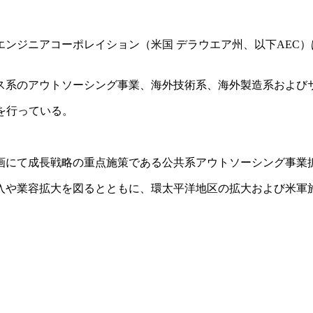
レイション（米国 デラウエア州、以下AEC）は、California Pa
ス系のアウトソーシング事業、海外技術系、海外製造系および
を行っている。
画にて成長戦略の重点施策である公共系アウトソーシング事業
参入や業容拡大を図るとともに、環太平洋地区の拡大および米