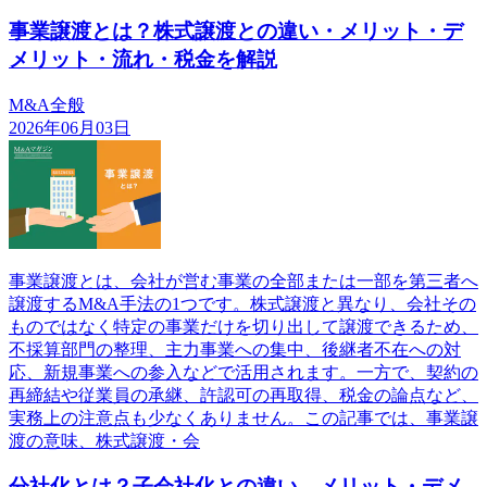
事業譲渡とは？株式譲渡との違い・メリット・デ
メリット・流れ・税金を解説
M&A全般
2026年06月03日
事業譲渡とは、会社が営む事業の全部または一部を第三者へ
譲渡するM&A手法の1つです。株式譲渡と異なり、会社その
ものではなく特定の事業だけを切り出して譲渡できるため、
不採算部門の整理、主力事業への集中、後継者不在への対
応、新規事業への参入などで活用されます。一方で、契約の
再締結や従業員の承継、許認可の再取得、税金の論点など、
実務上の注意点も少なくありません。この記事では、事業譲
渡の意味、株式譲渡・会
分社化とは？子会社化との違い、メリット・デメ