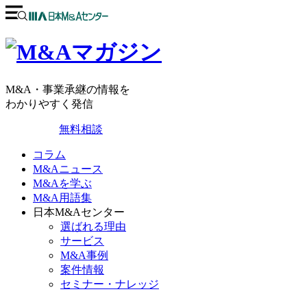
M&A・事業承継の情報を
わかりやすく発信
無料相談
コラム
M&Aニュース
M&Aを学ぶ
M&A用語集
日本M&Aセンター
選ばれる理由
サービス
M&A事例
案件情報
セミナー・ナレッジ