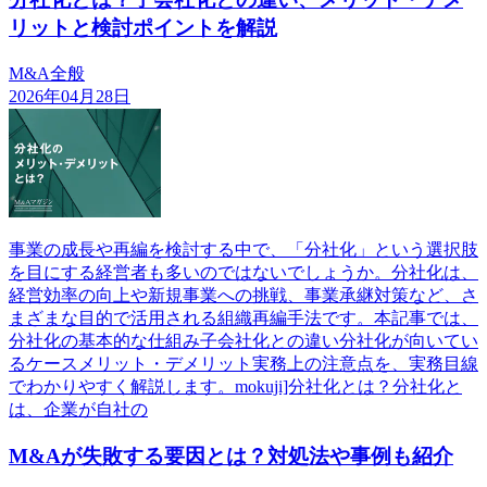
リットと検討ポイントを解説
M&A全般
2026年04月28日
事業の成長や再編を検討する中で、「分社化」という選択肢
を目にする経営者も多いのではないでしょうか。分社化は、
経営効率の向上や新規事業への挑戦、事業承継対策など、さ
まざまな目的で活用される組織再編手法です。本記事では、
分社化の基本的な仕組み子会社化との違い分社化が向いてい
るケースメリット・デメリット実務上の注意点を、実務目線
でわかりやすく解説します。mokuji]分社化とは？分社化と
は、企業が自社の
M&Aが失敗する要因とは？対処法や事例も紹介