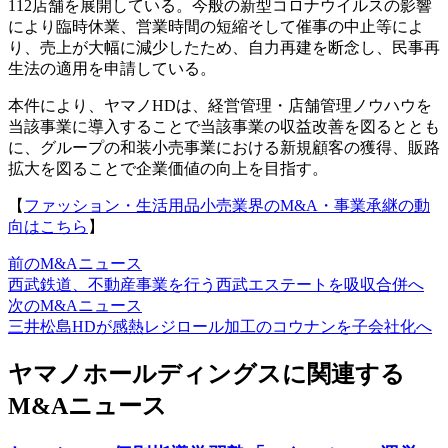
112店舗を展開している。今般の新型コロナウイルスの影響
により臨時休業、営業時間の短縮そして催事の中止等によ
り、売上が大幅に減少したため、自力再建を断念し、民事再
生法の適用を申請している。
本件により、ヤマノHDは、経営管理・店舗管理ノウハウを
当該事業に導入することで当該事業の収益改善を図るととも
に、グループの和装小売事業における新規顧客の獲得、販路
拡大を図ることで企業価値の向上を目指す。
【
ファッション・生活用品小売業界のM&A・事業承継の動
向はこちら
】
前のM&Aニュース
西武鉄道、不動産事業を行う西武エステートを吸収合併へ
次のM&Aニュース
三井松島HDが感熱レジロール加工のコウナンを子会社化へ
ヤマノホールディングスに関連する
M&Aニュース