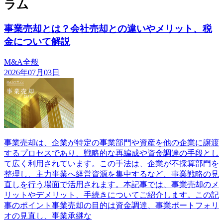
ラム
事業売却とは？会社売却との違いやメリット、税
金について解説
M&A全般
2026年07月03日
事業売却は、企業が特定の事業部門や資産を他の企業に譲渡
するプロセスであり、戦略的な再編成や資金調達の手段とし
て広く利用されています。この手法は、企業が不採算部門を
整理し、主力事業へ経営資源を集中するなど、事業戦略の見
直しを行う場面で活用されます。本記事では、事業売却のメ
リットやデメリット、手続きについてご紹介します。この記
事のポイント事業売却の目的は資金調達、事業ポートフォリ
オの見直し、事業承継な