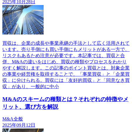
2025年10月28日
買収は、企業の成長や事業承継の手法として広く活用されて
います。売り手側にも買い手側にもメリットがある一方で、
リスクもあるため注意が必要です。本記事では、買収と合
併、M&Aの違いをはじめ、買収の種類やプロセスをわかり
やすく解説します。この記事のポイント買収とは、対象企業
の事業や経営権を取得することで、「事業買収」と「企業買
収」に分けられる。買収には「友好的買収」と「同意なき買
収」があり、一般的に中小
M&Aのスキームの種類とは？それぞれの特徴やメ
リット、選び方を解説
M&A全般
2025年09月12日