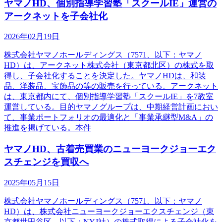
ヤマノHD、個別指導学習塾「スクールIE」運営の
アークネットを子会社化
2026年02月19日
株式会社ヤマノホールディングス（7571、以下：ヤマノ
HD）は、アークネット株式会社（東京都北区）の株式を取
得し、子会社化することを決定した。ヤマノHDは、和装
品、洋装品、宝飾品の等の販売を行っている。アークネット
は、東京都内にて、個別指導学習塾「スクールIE」を7教室
運営している。目的ヤマノグループは、中期経営計画におい
て、事業ポートフォリオの最適化と「事業承継型M&A」の
推進を掲げている。本件
ヤマノHD、古着売買業のニューヨークジョーエク
スチェンジを買収へ
2025年05月15日
株式会社ヤマノホールディングス（7571、以下：ヤマノ
HD）は、株式会社ニューヨークジョーエクスチェンジ（東
京都世田谷区、以下：NYJ社）の株式取得による子会社化を