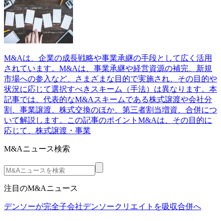
M&Aは、企業の成長戦略や事業承継の手段として広く活用
されています。M&Aは、事業承継や経営資源の補完、新規
市場への参入など、さまざまな目的で実施され、その目的や
状況に応じて選択すべきスキーム（手法）は異なります。本
記事では、代表的なM&Aスキームである株式譲渡や会社分
割、事業譲渡、株式交換のほか、第三者割当増資、合併につ
いて解説します。この記事のポイントM&Aは、その目的に
応じて、株式譲渡・事業
M&Aニュース検索
注目のM&Aニュース
デンソーが完全子会社デンソークリエイトを吸収合併へ