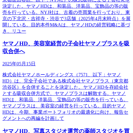
決定した。ヤマノHDは、和装品、洋装品、宝飾品の等の販
売を行っている。NYJ社は、古着の売買業を行っており、東
京の下北沢・吉祥寺・渋谷で3店舗（2025年4月末時点）を展
開している。目的本件M&Aは、ヤマノHDの経営戦略に基づ
き、リユー
ヤマノHD、美容室経営の子会社ヤマノプラスを吸
収合併へ
2025年05月15日
株式会社ヤマノホールディングス（7571、以下：ヤマノ
HD）は、完全子会社である株式会社ヤマノプラス（東京都
渋谷区）を合併することを決定した。ヤマノHDを存続会社
とする吸収合併方式で、ヤマノプラスは解散する。ヤマノ
HDは、和装品、洋装品、宝飾品の等の販売を行っている。
ヤマノプラスは、美容室の経営を行っている。目的ヤマノ
HDは、今期、事業ポートフォリオの最適化に向け、報告セ
グメントへの再編を計画して
ヤマノHD、写真スタジオ運営の薬師スタジオを買