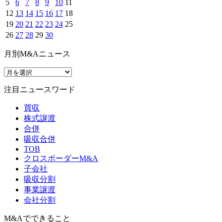
5
6
7
8
9
10
11
12
13
14
15
16
17
18
19
20
21
22
23
24
25
26
27
28
29
30
月別M&Aニュース
注目ニュースワード
買収
株式譲渡
合併
吸収合併
TOB
クロスボーダーM&A
子会社
吸収分割
事業譲渡
会社分割
M&Aでできること