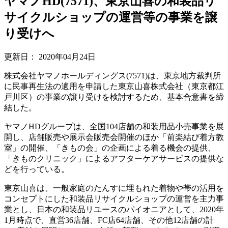
ヤマノHD(7571)、東京山喜の和装品リ
サイクルショップの運営等の事業を譲
り受けへ
更新日：
2020年04月24日
株式会社ヤマノホールディングス(7571)は、東京地方裁判所
に民事再生法の適用を申請した東京山喜株式会社（東京都江
戸川区）の事業の譲り受けを検討するため、基本合意書を締
結した。
ヤマノHDグループは、全国104店舗の和装用品小売事業を展
開し、店舗販売や展示会販売会開催のほか「前楽結び着方教
室」の開催、「きもの会」の企画による着る機会の提供、
「きものクリニック」によるアフターケアサービスの提供な
どを行っている。
東京山喜は、一般家庭のたんすに埋もれた着物や帯の活用を
コンセプトにした和装品リサイクルショップの運営を主力事
業とし、日本の和装品リユースのパイオニアとして、2020年
1月時点で、直営36店舗、FC店64店舗、その他12店舗の計