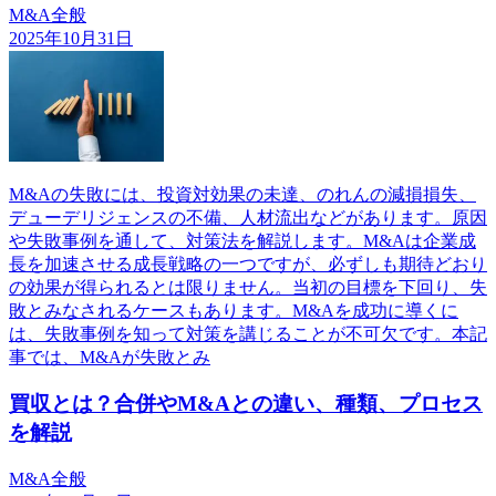
M&A全般
2025年10月31日
M&Aの失敗には、投資対効果の未達、のれんの減損損失、
デューデリジェンスの不備、人材流出などがあります。原因
や失敗事例を通して、対策法を解説します。M&Aは企業成
長を加速させる成長戦略の一つですが、必ずしも期待どおり
の効果が得られるとは限りません。当初の目標を下回り、失
敗とみなされるケースもあります。M&Aを成功に導くに
は、失敗事例を知って対策を講じることが不可欠です。本記
事では、M&Aが失敗とみ
買収とは？合併やM&Aとの違い、種類、プロセス
を解説
M&A全般