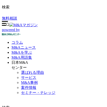
検索
無料相談
powered by
コラム
M&A
ニュース
M&Aを
学ぶ
M&A
用語集
日本M&A
センター
選ばれる理由
サービス
M&A事例
案件情報
セミナー・ナレッジ