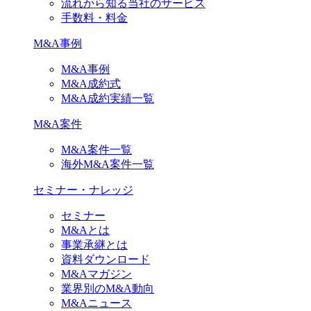
流れから知る当社のサービス
手数料・料金
M&A事例
M&A事例
M&A成約式
M&A成約実績一覧
M&A案件
M&A案件一覧
海外M&A案件一覧
セミナー・ナレッジ
セミナー
M&Aとは
事業承継とは
資料ダウンロード
M&Aマガジン
業界別のM&A動向
M&Aニュース