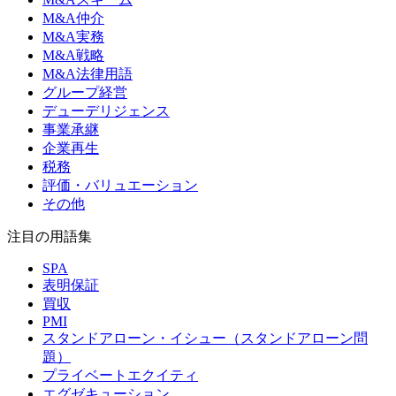
M&A仲介
M&A実務
M&A戦略
M&A法律用語
グループ経営
デューデリジェンス
事業承継
企業再生
税務
評価・バリュエーション
その他
注目の用語集
SPA
表明保証
買収
PMI
スタンドアローン・イシュー（スタンドアローン問
題）
プライベートエクイティ
エグゼキューション