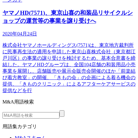
ヤマノHD(7571)、東京山喜の和装品リサイクルシ
ョップの運営等の事業を譲り受けへ
2020年04月24日
株式会社ヤマノホールディングス(7571)は、東京地方裁判所
に民事再生法の適用を申請した東京山喜株式会社（東京都江
戸川区）の事業の譲り受けを検討するため、基本合意書を締
結した。ヤマノHDグループは、全国104店舗の和装用品小売
事業を展開し、店舗販売や展示会販売会開催のほか「前楽結
び着方教室」の開催、「きもの会」の企画による着る機会の
提供、「きものクリニック」によるアフターケアサービスの
提供などを行
M&A用語検索
用語集カテゴリ
M&Aスキーム