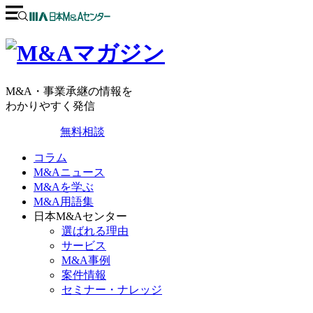
M&A・事業承継の情報を
わかりやすく発信
無料相談
コラム
M&Aニュース
M&Aを学ぶ
M&A用語集
日本M&Aセンター
選ばれる理由
サービス
M&A事例
案件情報
セミナー・ナレッジ