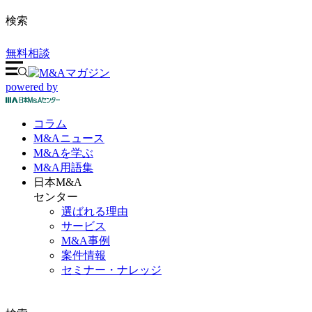
検索
無料相談
powered by
コラム
M&A
ニュース
M&Aを
学ぶ
M&A
用語集
日本M&A
センター
選ばれる理由
サービス
M&A事例
案件情報
セミナー・ナレッジ