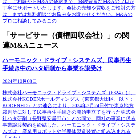
は、ご相談からM&Aの成約まで、経験豊富なM&Aのプロが
丁寧にサポートいたします。会社の売却や買収をご検討の方
は、まずは無料相談でお悩みをお聞かせください。M&Aの
プロに相談してみるこの
「サービサー（債権回収会社）」の関
連M&Aニュース
ハーモニック・ドライブ・システムズ、民事再生
手続き中のハタ研削から事業を譲受け
2024年10月08日
株式会社ハーモニック・ドライブ・システムズ（6324）は、
株式会社KODENホールディングス（東京都大田区、以下：
KODENHD）との連合により、2024年7月24日付で東京地方
裁判所に対して民事再生手続きの開始申立てを行った株式会
社ハタ研削（長野県安曇野市）との間で、同社の事業に係る
事業譲渡契約を締結した。ハーモニック・ドライブ・システ
ムズは、産業用ロボットや半導体製造装置に組み込まれる
「メカト