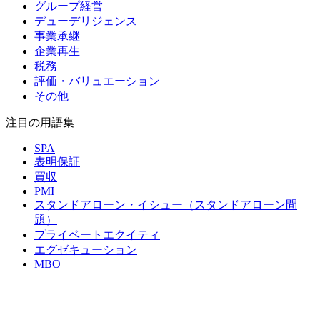
グループ経営
デューデリジェンス
事業承継
企業再生
税務
評価・バリュエーション
その他
注目の用語集
SPA
表明保証
買収
PMI
スタンドアローン・イシュー（スタンドアローン問
題）
プライベートエクイティ
エグゼキューション
MBO