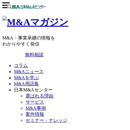
M&A・事業承継の情報を
わかりやすく発信
無料相談
コラム
M&Aニュース
M&Aを学ぶ
M&A用語集
日本M&Aセンター
選ばれる理由
サービス
M&A事例
案件情報
セミナー・ナレッジ