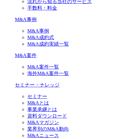
流れから知る当社のサービス
手数料・料金
M&A事例
M&A事例
M&A成約式
M&A成約実績一覧
M&A案件
M&A案件一覧
海外M&A案件一覧
セミナー・ナレッジ
セミナー
M&Aとは
事業承継とは
資料ダウンロード
M&Aマガジン
業界別のM&A動向
M&Aニュース