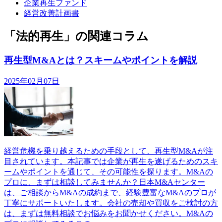
企業再生ファンド
経営改善計画書
「法的再生」の関連コラム
再生型M&Aとは？スキームやポイントを解説
2025年02月07日
経営危機を乗り越えるための手段として、再生型M&Aが注
目されています。本記事では企業が再生を遂げるためのスキ
ームやポイントを通じて、その可能性を探ります。M&Aの
プロに、まずは相談してみませんか？日本M&Aセンター
は、ご相談からM&Aの成約まで、経験豊富なM&Aのプロが
丁寧にサポートいたします。会社の売却や買収をご検討の方
は、まずは無料相談でお悩みをお聞かせください。M&Aの