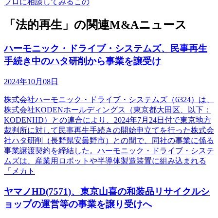
プロに相談してみるこの
「法的再生」の関連M&Aニュース
ハーモニック・ドライブ・システムズ、民事再生
手続き中のハタ研削から事業を譲受け
2024年10月08日
株式会社ハーモニック・ドライブ・システムズ（6324）は、
株式会社KODENホールディングス（東京都大田区、以下：
KODENHD）との連合により、2024年7月24日付で東京地方
裁判所に対して民事再生手続きの開始申立てを行った株式会
社ハタ研削（長野県安曇野市）との間で、同社の事業に係る
事業譲渡契約を締結した。ハーモニック・ドライブ・システ
ムズは、産業用ロボットや半導体製造装置に組み込まれる
「メカト
ヤマノHD(7571)、東京山喜の和装品リサイクルシ
ョップの運営等の事業を譲り受けへ