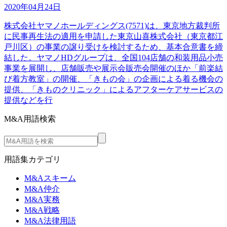
2020年04月24日
株式会社ヤマノホールディングス(7571)は、東京地方裁判所
に民事再生法の適用を申請した東京山喜株式会社（東京都江
戸川区）の事業の譲り受けを検討するため、基本合意書を締
結した。ヤマノHDグループは、全国104店舗の和装用品小売
事業を展開し、店舗販売や展示会販売会開催のほか「前楽結
び着方教室」の開催、「きもの会」の企画による着る機会の
提供、「きものクリニック」によるアフターケアサービスの
提供などを行
M&A用語検索
用語集カテゴリ
M&Aスキーム
M&A仲介
M&A実務
M&A戦略
M&A法律用語