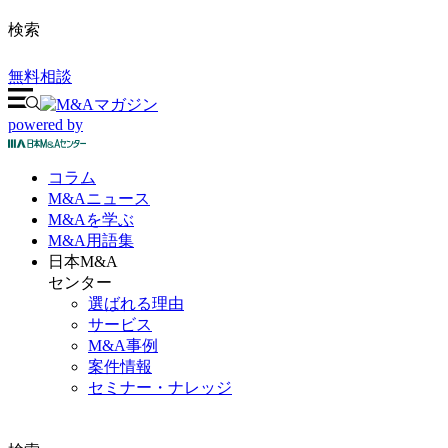
検索
無料相談
powered by
コラム
M&A
ニュース
M&Aを
学ぶ
M&A
用語集
日本M&A
センター
選ばれる理由
サービス
M&A事例
案件情報
セミナー・ナレッジ