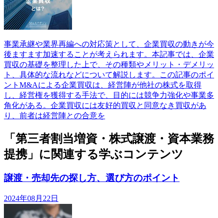
事業承継や業界再編への対応策として、企業買収の動きが今
後ますます加速することが考えられます。本記事では、企業
買収の基礎を整理した上で、その種類やメリット・デメリッ
ト、具体的な流れなどについて解説します。この記事のポイ
ントM&Aによる企業買収は、経営陣が他社の株式を取得
し、経営権を獲得する手法で、目的には競争力強化や事業多
角化がある。企業買収には友好的買収と同意なき買収があ
り、前者は経営陣との合意を
「第三者割当増資・株式譲渡・資本業務
提携」に関連する学ぶコンテンツ
譲渡・売却先の探し方、選び方のポイント
2024年08月22日