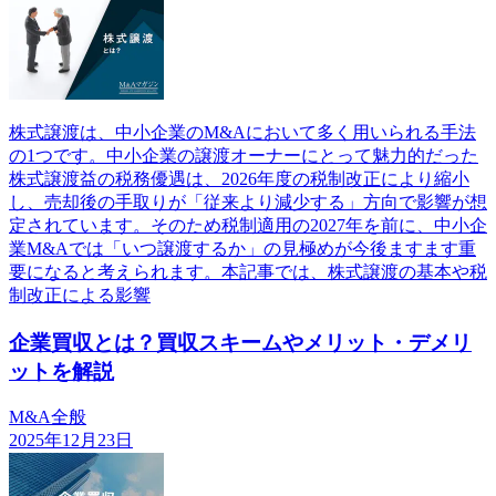
株式譲渡は、中小企業のM&Aにおいて多く用いられる手法
の1つです。中小企業の譲渡オーナーにとって魅力的だった
株式譲渡益の税務優遇は、2026年度の税制改正により縮小
し、売却後の手取りが「従来より減少する」方向で影響が想
定されています。そのため税制適用の2027年を前に、中小企
業M&Aでは「いつ譲渡するか」の見極めが今後ますます重
要になると考えられます。本記事では、株式譲渡の基本や税
制改正による影響
企業買収とは？買収スキームやメリット・デメリ
ットを解説
M&A全般
2025年12月23日