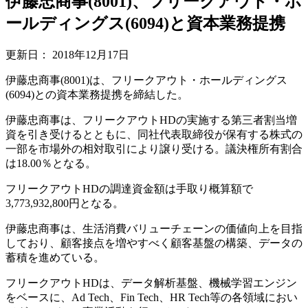
伊藤忠商事(8001)、フリークアウト・ホ
ールディングス(6094)と資本業務提携
更新日：
2018年12月17日
伊藤忠商事(8001)は、フリークアウト・ホールディングス
(6094)との資本業務提携を締結した。
伊藤忠商事は、フリークアウトHDの実施する第三者割当増
資を引き受けるとともに、同社代表取締役が保有する株式の
一部を市場外の相対取引により譲り受ける。議決権所有割合
は18.00％となる。
フリークアウトHDの調達資金額は手取り概算額で
3,773,932,800円となる。
伊藤忠商事は、生活消費バリューチェーンの価値向上を目指
しており、顧客接点を増やすべく顧客基盤の構築、データの
蓄積を進めている。
フリークアウトHDは、データ解析基盤、機械学習エンジン
をベースに、Ad Tech、Fin Tech、HR Tech等の各領域におい