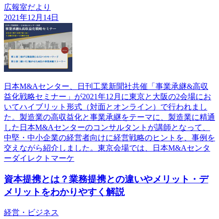
広報室だより
2021年12月14日
日本M&Aセンター、日刊工業新聞社共催「事業承継&高収
益化戦略セミナー」が2021年12月に東京と大阪の2会場にお
いてハイブリット形式（対面とオンライン）で行われまし
た。製造業の高収益化と事業承継をテーマに、製造業に精通
した日本M&Aセンターのコンサルタントが講師となって、
中堅・中小企業の経営者向けに経営戦略のヒントを、事例を
交えながら紹介しました。東京会場では、日本M&Aセンタ
ーダイレクトマーケ
資本提携とは？業務提携との違いやメリット・デ
メリットをわかりやすく解説
経営・ビジネス