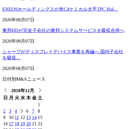
ENEOSホールディングスが米C4ケミカル大手TPC Hol…
2026年08月07日
東邦HDが完全子会社の東邦システムサービスを吸収合併へ
2026年08月07日
シャープがディスプレイデバイス事業を再編へ 国内子会社
を吸収…
2026年08月07日
日付別M&Aニュース
2018年12月
日
月
火
水
木
金
土
1
2
3
4
5
6
7
8
9
10
11
12
13
14
15
16
17
18
19
20
21
22