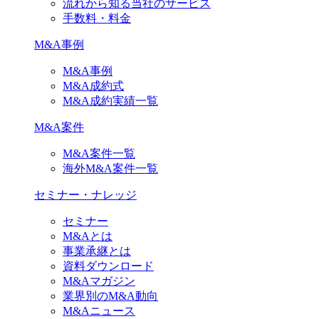
流れから知る当社のサービス
手数料・料金
M&A事例
M&A事例
M&A成約式
M&A成約実績一覧
M&A案件
M&A案件一覧
海外M&A案件一覧
セミナー・ナレッジ
セミナー
M&Aとは
事業承継とは
資料ダウンロード
M&Aマガジン
業界別のM&A動向
M&Aニュース