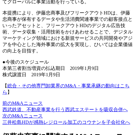
てグローバルに事業活動を行っている。
本提携により、伊藤忠商事及びフリークアウトHDは、伊藤
忠商事が保有するデータや生活消費関連事業での顧客接点と
いったアセットと、フリークアウトHDのデジタル広告技
術、データ収集・活用技術をかけあわせることで、デジタル
マーケティング領域における新規サービスの共同開発やアジ
アを中心とした海外事業の拡大を実現し、ひいては企業価値
の向上を目指す。
●今後のスケジュール
本第三者割当増資の払込期日 2019年1月9日
株式譲渡日 2019年1月9日
【
総合・その他専門卸業界のM&A・事業承継の動向はこち
ら
】
前のM&Aニュース
西武鉄道、不動産事業を行う西武エステートを吸収合併へ
次のM&Aニュース
三井松島HDが感熱レジロール加工のコウナンを子会社化へ