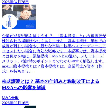
2026年04月28日
企業が成長戦略を描くうえで、「資本提携」という選択肢が
検討される場面は少なくありません。資本提携は、単独での
成長が難しい場合や、新たな市場・技術へスピーディーにア
クセスしたい場合に有効な戦略です。本記事では、資本提携
とは何かを軸に、業務提携・M&Aとの違い、メリット・デ
メリット、検討時のポイントまでわかりやすく解説します。
mokuji]資本提携とは？資本提携とは、企業同士が資本（株
式）を持ち合う、
株式譲渡とは？ 基本の仕組みと税制改正による
M&Aへの影響を解説
M&A全般
2026年02月16日