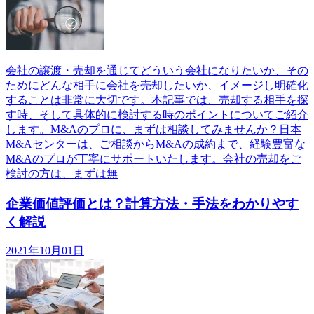
会社の譲渡・売却を通じてどういう会社になりたいか、その
ためにどんな相手に会社を売却したいか、イメージし明確化
することは非常に大切です。本記事では、売却する相手を探
す時、そして具体的に検討する時のポイントについてご紹介
します。M&Aのプロに、まずは相談してみませんか？日本
M&Aセンターは、ご相談からM&Aの成約まで、経験豊富な
M&Aのプロが丁寧にサポートいたします。会社の売却をご
検討の方は、まずは無
企業価値評価とは？計算方法・手法をわかりやす
く解説
2021年10月01日