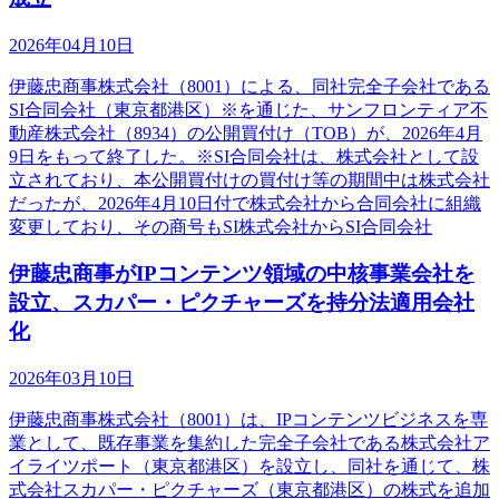
2026年04月10日
伊藤忠商事株式会社（8001）による、同社完全子会社である
SI合同会社（東京都港区）※を通じた、サンフロンティア不
動産株式会社（8934）の公開買付け（TOB）が、2026年4月
9日をもって終了した。※SI合同会社は、株式会社として設
立されており、本公開買付けの買付け等の期間中は株式会社
だったが、2026年4月10日付で株式会社から合同会社に組織
変更しており、その商号もSI株式会社からSI合同会社
伊藤忠商事がIPコンテンツ領域の中核事業会社を
設立、スカパー・ピクチャーズを持分法適用会社
化
2026年03月10日
伊藤忠商事株式会社（8001）は、IPコンテンツビジネスを専
業として、既存事業を集約した完全子会社である株式会社ア
イライツポート（東京都港区）を設立し、同社を通じて、株
式会社スカパー・ピクチャーズ（東京都港区）の株式を追加