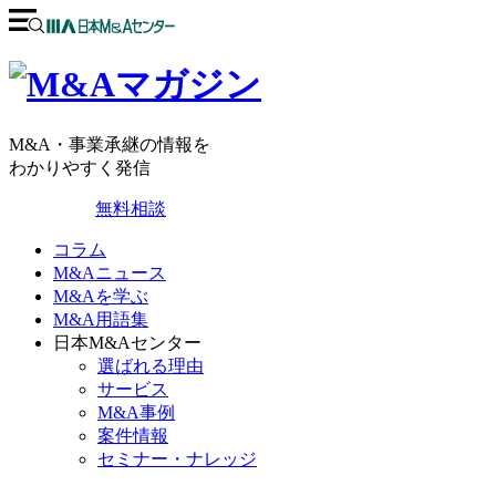
M&A・事業承継の情報を
わかりやすく発信
無料相談
コラム
M&Aニュース
M&Aを学ぶ
M&A用語集
日本M&Aセンター
選ばれる理由
サービス
M&A事例
案件情報
セミナー・ナレッジ