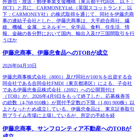
外通信・放送・郵便事業支援機構（東京都千代田区、以下：
JICT）と共に、CARMONEYLtd.（英国スコットランド、以
下：CARMONEY社）の株式取得を通じて、同社を伊藤忠商
事の連結子会社とした。伊藤忠商事は、大手総合商社。繊
維、機械、金属、エネルギー、化学品、食料、住生活、情
報、金融の各分野において国内、輸出入及び三国間取引を行
うほか
伊藤忠商事、伊藤忠食品へのTOBが成立
2026年04月10日
伊藤忠商事株式会社（8001）及び同社が100％を出資する合
同会社である合同会社FMDI（東京都港区）による、子会社
である伊藤忠食品株式会社（2692）への公開買付け
（TOB）が、2026年4月9日をもって終了した。応募株券等
の総数（4,768,910株）が買付予定数の下限（1,801,900株）以
上となったため成立している。伊藤忠食品は、東京証券取引
所プライム市場に上場しているが、所定の手続を経
伊藤忠商事、サンフロンティア不動産へのTOBが
成立