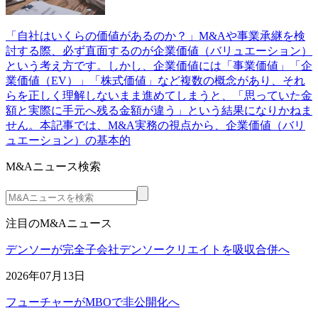
「自社はいくらの価値があるのか？」M&Aや事業承継を検
討する際、必ず直面するのが企業価値（バリュエーション）
という考え方です。しかし、企業価値には「事業価値」「企
業価値（EV）」「株式価値」など複数の概念があり、それ
らを正しく理解しないまま進めてしまうと、「思っていた金
額と実際に手元へ残る金額が違う」という結果になりかねま
せん。本記事では、M&A実務の視点から、企業価値（バリ
ュエーション）の基本的
M&Aニュース検索
注目のM&Aニュース
デンソーが完全子会社デンソークリエイトを吸収合併へ
2026年07月13日
フューチャーがMBOで非公開化へ