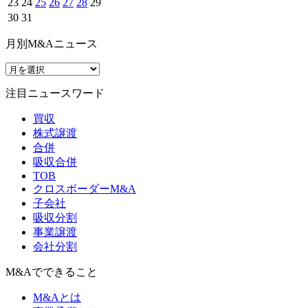
23
24
25
26
27
28
29
30
31
月別M&Aニュース
注目ニュースワード
買収
株式譲渡
合併
吸収合併
TOB
クロスボーダーM&A
子会社
吸収分割
事業譲渡
会社分割
M&Aでできること
M&Aとは