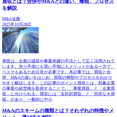
買収とは？合併やM&Aとの違い、種類、プロセス
を解説
M&A全般
2025年10月28日
買収は、企業の成長や事業承継の手法として広く活用されて
います。売り手側にも買い手側にもメリットがある一方で、
リスクもあるため注意が必要です。本記事では、買収と合
併、M&Aの違いをはじめ、買収の種類やプロセスをわかり
やすく解説します。この記事のポイント買収とは、対象企業
の事業や経営権を取得することで、「事業買収」と「企業買
収」に分けられる。買収には「友好的買収」と「同意なき買
収」があり、一般的に中小
M&Aのスキームの種類とは？それぞれの特徴やメ