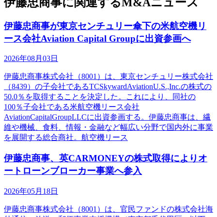
伊藤忠商事に関連するM&Aニュース
伊藤忠商事が東京センチュリー傘下の米航空機リ
ース会社Aviation Capital Groupに出資参画へ
2026年08月03日
伊藤忠商事株式会社（8001）は、東京センチュリー株式会社
（8439）の子会社であるTCSkywardAviationU.S.,Inc.の株式の
50.0％を取得することを決定した。これにより、同社の
100％子会社である米航空機リース会社
AviationCapitalGroupLLCに出資参画する。伊藤忠商事は、繊
維や機械、食料、情報・金融など幅広い分野で国内外に事業
を展開する総合商社。航空機リース
伊藤忠商事、英CARMONEYの株式取得によりオ
ートローンブローカー事業へ参入
2026年05月18日
伊藤忠商事株式会社（8001）は、官民ファンドの株式会社海