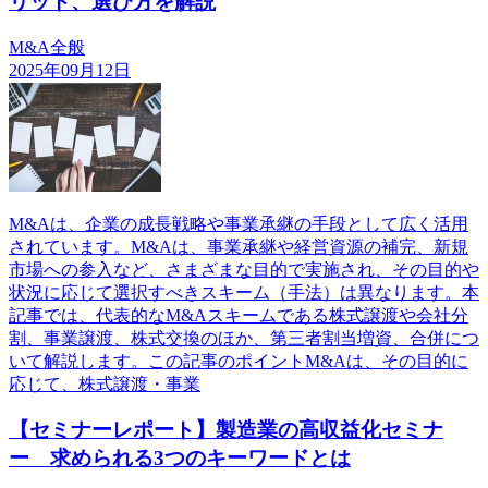
リット、選び方を解説
M&A全般
2025年09月12日
M&Aは、企業の成長戦略や事業承継の手段として広く活用
されています。M&Aは、事業承継や経営資源の補完、新規
市場への参入など、さまざまな目的で実施され、その目的や
状況に応じて選択すべきスキーム（手法）は異なります。本
記事では、代表的なM&Aスキームである株式譲渡や会社分
割、事業譲渡、株式交換のほか、第三者割当増資、合併につ
いて解説します。この記事のポイントM&Aは、その目的に
応じて、株式譲渡・事業
【セミナーレポート】製造業の高収益化セミナ
ー 求められる3つのキーワードとは