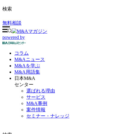
検索
無料相談
powered by
コラム
M&A
ニュース
M&Aを
学ぶ
M&A
用語集
日本M&A
センター
選ばれる理由
サービス
M&A事例
案件情報
セミナー・ナレッジ