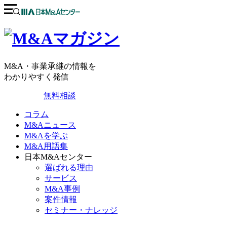
M&A・事業承継の情報を
わかりやすく発信
無料相談
コラム
M&Aニュース
M&Aを学ぶ
M&A用語集
日本M&Aセンター
選ばれる理由
サービス
M&A事例
案件情報
セミナー・ナレッジ