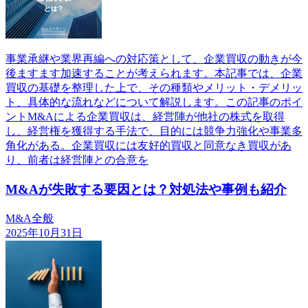
事業承継や業界再編への対応策として、企業買収の動きが今
後ますます加速することが考えられます。本記事では、企業
買収の基礎を整理した上で、その種類やメリット・デメリッ
ト、具体的な流れなどについて解説します。この記事のポイ
ントM&Aによる企業買収は、経営陣が他社の株式を取得
し、経営権を獲得する手法で、目的には競争力強化や事業多
角化がある。企業買収には友好的買収と同意なき買収があ
り、前者は経営陣との合意を
M&Aが失敗する要因とは？対処法や事例も紹介
M&A全般
2025年10月31日