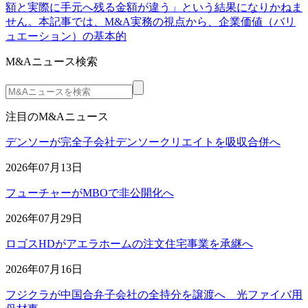
額と実際に手元へ残る金額が違う」という結果になりかねま
せん。本記事では、M&A実務の視点から、企業価値（バリ
ュエーション）の基本的
M&Aニュース検索
注目のM&Aニュース
デンソーが完全子会社デンソークリエイトを吸収合併へ
2026年07月13日
フューチャーがMBOで非公開化へ
2026年07月29日
ロゴスHDがアエラホームの注文住宅事業を承継へ
2026年07月16日
フジクラが中国合弁子会社の全持分を譲渡へ 光ファイバ用