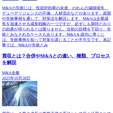
M&Aの失敗には、投資対効果の未達、のれんの減損損失、
デューデリジェンスの不備、人材流出などがあります。原因
や失敗事例を通して、対策法を解説します。M&Aは企業成
長を加速させる成長戦略の一つですが、必ずしも期待どおり
の効果が得られるとは限りません。当初の目標を下回り、失
敗とみなされるケースもあります。M&Aを成功に導くに
は、失敗事例を知って対策を講じることが不可欠です。本記
事では、M&Aが失敗とみ
買収とは？合併やM&Aとの違い、種類、プロセス
を解説
M&A全般
2025年10月28日