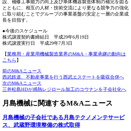
設、補修工事能力の向上及び単体機器製造体制の補完を図る
とともに、相互の人材・技術交流により更なる競争力の強化
に取り組むことでグループの事業基盤の安定と一層の企業成
長を目指す。
●今後のスケジュール
株式譲渡契約書締結日 平成29年6月19日
株式譲渡実行日 平成29年7月3日
【
業務用・産業用機械製造業界のM&A・事業承継の動向は
こちら
】
前のM&Aニュース
西武鉄道、不動産事業を行う西武エステートを吸収合併へ
次のM&Aニュース
三井松島HDが感熱レジロール加工のコウナンを子会社化へ
月島機械に関連するM&Aニュース
月島機械の子会社である月島テクノメンテサービ
ス、武蔵野環境整備の株式取得