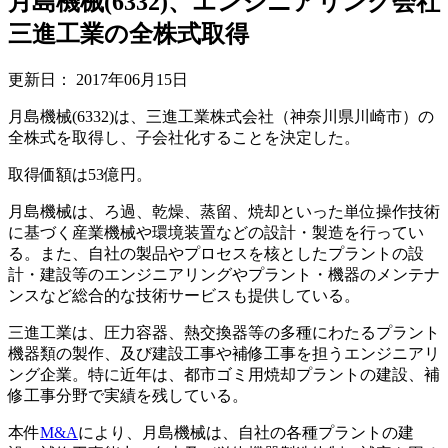
月島機械(6332)、エンジニアリング会社
三進工業の全株式取得
更新日：
2017年06月15日
月島機械(6332)は、三進工業株式会社（神奈川県川崎市）の
全株式を取得し、子会社化することを決定した。
取得価額は53億円。
月島機械は、ろ過、乾燥、蒸留、焼却といった単位操作技術
に基づく産業機械や環境装置などの設計・製造を行ってい
る。また、自社の製品やプロセスを核としたプラントの設
計・建設等のエンジニアリングやプラント・機器のメンテナ
ンスなど総合的な技術サービスも提供している。
三進工業は、圧力容器、熱交換器等の多種にわたるプラント
機器類の製作、及び建設工事や補修工事を担うエンジニアリ
ング企業。特に近年は、都市ゴミ用焼却プラントの建設、補
修工事分野で実績を残している。
本件
M&A
により、月島機械は、自社の各種プラントの建