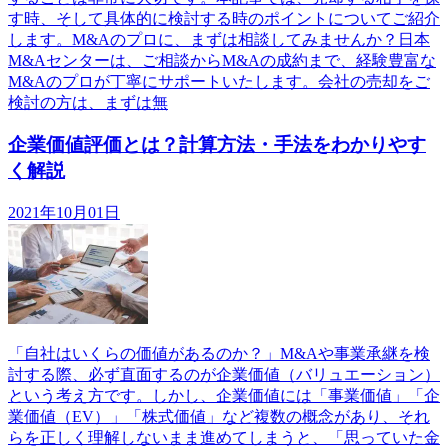
す時、そして具体的に検討する時のポイントについてご紹介
します。M&Aのプロに、まずは相談してみませんか？日本
M&Aセンターは、ご相談からM&Aの成約まで、経験豊富な
M&Aのプロが丁寧にサポートいたします。会社の売却をご
検討の方は、まずは無
企業価値評価とは？計算方法・手法をわかりやす
く解説
2021年10月01日
「自社はいくらの価値があるのか？」M&Aや事業承継を検
討する際、必ず直面するのが企業価値（バリュエーション）
という考え方です。しかし、企業価値には「事業価値」「企
業価値（EV）」「株式価値」など複数の概念があり、それ
らを正しく理解しないまま進めてしまうと、「思っていた金