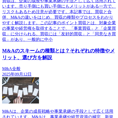
買収は、企業の成長や事業承継の手法として広く活用されて
います。売り手側にも買い手側にもメリットがある一方で、
リスクもあるため注意が必要です。本記事では、買収と合
併、M&Aの違いをはじめ、買収の種類やプロセスをわかり
やすく解説します。この記事のポイント買収とは、対象企業
の事業や経営権を取得することで、「事業買収」と「企業買
収」に分けられる。買収には「友好的買収」と「同意なき買
収」があり、一般的に中小
M&Aのスキームの種類とは？それぞれの特徴やメ
リット、選び方を解説
M&A全般
2025年09月12日
M&Aは、企業の成長戦略や事業承継の手段として広く活用
されています。M&Aは、事業承継や経営資源の補完、新規