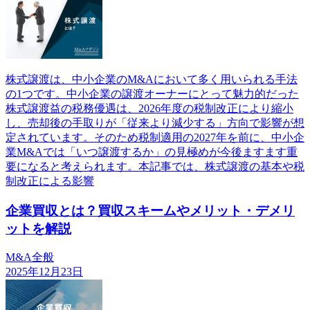
株式譲渡は、中小企業のM&Aにおいて多く用いられる手法
の1つです。中小企業の譲渡オーナーにとって魅力的だった
株式譲渡益の税務優遇は、2026年度の税制改正により縮小
し、売却後の手取りが「従来より減少する」方向で影響が想
定されています。そのため税制適用の2027年を前に、中小企
業M&Aでは「いつ譲渡するか」の見極めが今後ますます重
要になると考えられます。本記事では、株式譲渡の基本や税
制改正による影響
企業買収とは？買収スキームやメリット・デメリ
ットを解説
M&A全般
2025年12月23日