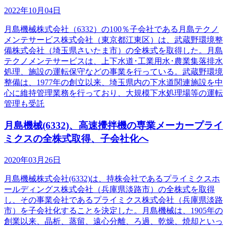
2022年10月04日
月島機械株式会社（6332）の100％子会社である月島テクノ
メンテサービス株式会社（東京都江東区）は、武蔵野環境整
備株式会社（埼玉県さいたま市）の全株式を取得した。月島
テクノメンテサービスは、上下水道･工業用水･農業集落排水
処理、施設の運転保守などの事業を行っている。武蔵野環境
整備は、1977年の創立以来、埼玉県内の下水道関連施設を中
心に維持管理業務を行っており、大規模下水処理場等の運転
管理も受託
月島機械(6332)、高速攪拌機の専業メーカープライ
ミクスの全株式取得、子会社化へ
2020年03月26日
月島機械株式会社(6332)は、持株会社であるプライミクスホ
ールディングス株式会社（兵庫県淡路市）の全株式を取得
し、その事業会社であるプライミクス株式会社（兵庫県淡路
市）を子会社化することを決定した。月島機械は、1905年の
創業以来、晶析、蒸留、遠心分離、ろ過、乾燥、焼却といっ