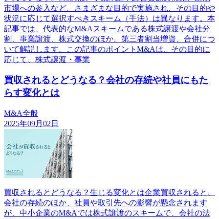
市場への参入など、さまざまな目的で実施され、その目的や
状況に応じて選択すべきスキーム（手法）は異なります。本
記事では、代表的なM&Aスキームである株式譲渡や会社分
割、事業譲渡、株式交換のほか、第三者割当増資、合併につ
いて解説します。この記事のポイントM&Aは、その目的に
応じて、株式譲渡・事業
買収されるとどうなる？会社の存続や社員にもた
らす変化とは
M&A全般
2025年09月02日
買収されるとどうなる？生じる変化とは企業買収されると、
会社の存続のほか、社員や取引先への影響が懸念されます
が、中小企業のM&Aでは株式譲渡のスキームで、会社の法