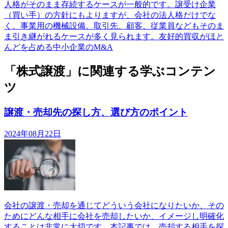
人格がそのまま存続するケースが一般的です。譲受け企業
（買い手）の方針にもよりますが、会社の法人格だけでな
く、事業用の機械設備、取引先、顧客、従業員などもそのま
ま引き継がれるケースが多く見られます。友好的買収がほと
んどを占める中小企業のM&A
「株式譲渡」に関連する学ぶコンテン
ツ
譲渡・売却先の探し方、選び方のポイント
2024年08月22日
会社の譲渡・売却を通じてどういう会社になりたいか、その
ためにどんな相手に会社を売却したいか、イメージし明確化
することは非常に大切です。本記事では、売却する相手を探