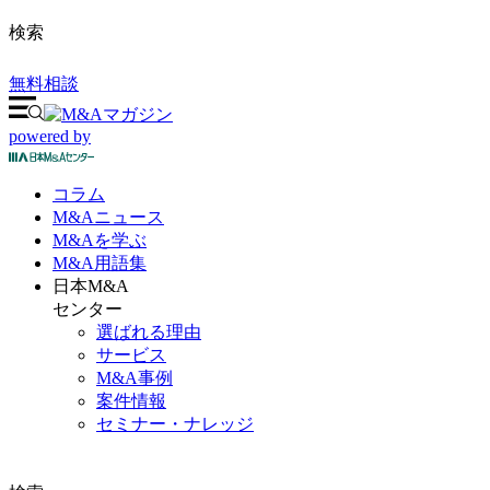
検索
無料相談
powered by
コラム
M&A
ニュース
M&Aを
学ぶ
M&A
用語集
日本M&A
センター
選ばれる理由
サービス
M&A事例
案件情報
セミナー・ナレッジ