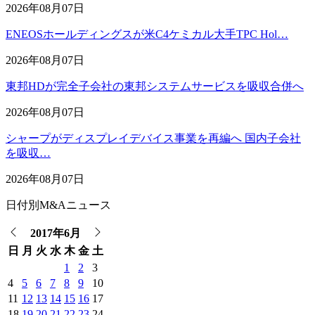
2026年08月07日
ENEOSホールディングスが米C4ケミカル大手TPC Hol…
2026年08月07日
東邦HDが完全子会社の東邦システムサービスを吸収合併へ
2026年08月07日
シャープがディスプレイデバイス事業を再編へ 国内子会社
を吸収…
2026年08月07日
日付別M&Aニュース
2017年6月
日
月
火
水
木
金
土
1
2
3
4
5
6
7
8
9
10
11
12
13
14
15
16
17
18
19
20
21
22
23
24