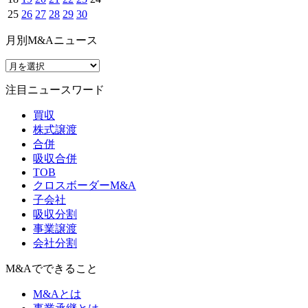
25
26
27
28
29
30
月別M&Aニュース
注目ニュースワード
買収
株式譲渡
合併
吸収合併
TOB
クロスボーダーM&A
子会社
吸収分割
事業譲渡
会社分割
M&Aでできること
M&Aとは