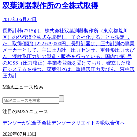
双葉測器製作所の全株式取得
2017年06月22日
長野計器(7715)は、株式会社双葉測器製作所（東京都荒川
区）の発行済全株式を取得し、子会社化することを決定し
た。取得価額は222,679,000円。長野計器は、圧力計測の専業
メーカーとして、主に圧力計、圧力センサ、重錘形圧力天び
ん、液柱形圧力計の製造・販売を行っている。国内で第1号
のJCSS（圧力校正）事業者登録を受けており、確立した校
正システムを持つ。双葉測器は、重錘形圧力天びん、液柱形
圧力計
M&Aニュース検索
注目のM&Aニュース
デンソーが完全子会社デンソークリエイトを吸収合併へ
2026年07月13日