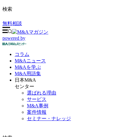
検索
無料相談
powered by
コラム
M&A
ニュース
M&Aを
学ぶ
M&A
用語集
日本M&A
センター
選ばれる理由
サービス
M&A事例
案件情報
セミナー・ナレッジ