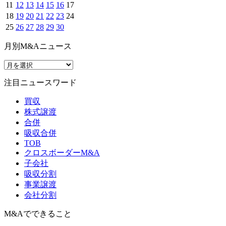
11
12
13
14
15
16
17
18
19
20
21
22
23
24
25
26
27
28
29
30
月別M&Aニュース
注目ニュースワード
買収
株式譲渡
合併
吸収合併
TOB
クロスボーダーM&A
子会社
吸収分割
事業譲渡
会社分割
M&Aでできること