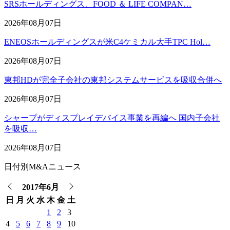
SRSホールディングス、FOOD ＆ LIFE COMPAN…
2026年08月07日
ENEOSホールディングスが米C4ケミカル大手TPC Hol…
2026年08月07日
東邦HDが完全子会社の東邦システムサービスを吸収合併へ
2026年08月07日
シャープがディスプレイデバイス事業を再編へ 国内子会社
を吸収…
2026年08月07日
日付別M&Aニュース
2017年6月
日
月
火
水
木
金
土
1
2
3
4
5
6
7
8
9
10