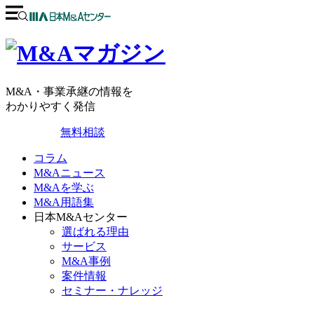
M&A・事業承継の情報を
わかりやすく発信
無料相談
コラム
M&Aニュース
M&Aを学ぶ
M&A用語集
日本M&Aセンター
選ばれる理由
サービス
M&A事例
案件情報
セミナー・ナレッジ