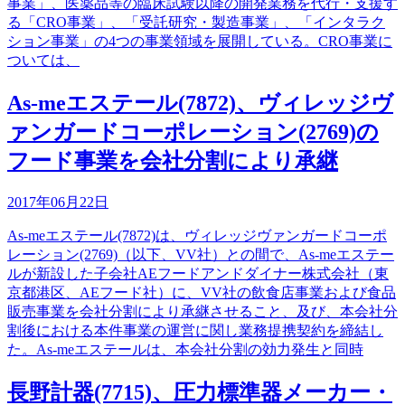
事業」、医薬品等の臨床試験以降の開発業務を代行・支援す
る「CRO事業」、「受託研究・製造事業」、「インタラク
ション事業」の4つの事業領域を展開している。CRO事業に
ついては、
As-meエステール(7872)、ヴィレッジヴ
ァンガードコーポレーション(2769)の
フード事業を会社分割により承継
2017年06月22日
As-meエステール(7872)は、ヴィレッジヴァンガードコーポ
レーション(2769)（以下、VV社）との間で、As-meエステー
ルが新設した子会社AEフードアンドダイナー株式会社（東
京都港区、AEフード社）に、VV社の飲食店事業および食品
販売事業を会社分割により承継させること、及び、本会社分
割後における本件事業の運営に関し業務提携契約を締結し
た。As-meエステールは、本会社分割の効力発生と同時
長野計器(7715)、圧力標準器メーカー・