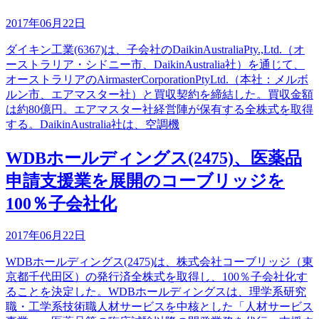
2017年06月22日
ダイキン工業(6367)は、子会社のDaikinAustraliaPty.,Ltd.（オ
ーストラリア・シドニー市、DaikinAustralia社）を通じて、
オーストラリアのAirmasterCorporationPtyLtd.（本社：メルボ
ルン市、エアマスター社）と買収契約を締結した。買収金額
は約80億円。エアマスター社経営陣が保有する全株式を取得
する。DaikinAustralia社は、空調機
WDBホールディングス(2475)、医薬品
申請支援業を展開のコーブリッジを
100％子会社化
2017年06月22日
WDBホールディングス(2475)は、株式会社コーブリッジ（東
京都千代田区）の発行済全株式を取得し、100％子会社化す
ることを決定した。WDBホールディングスは、理学系研究
職・工学系技術職人材サービスを中核とした「人材サービス