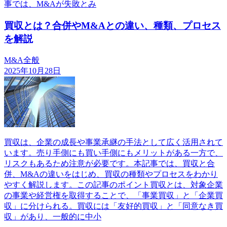
事では、M&Aが失敗とみ
買収とは？合併やM&Aとの違い、種類、プロセス
を解説
M&A全般
2025年10月28日
買収は、企業の成長や事業承継の手法として広く活用されて
います。売り手側にも買い手側にもメリットがある一方で、
リスクもあるため注意が必要です。本記事では、買収と合
併、M&Aの違いをはじめ、買収の種類やプロセスをわかり
やすく解説します。この記事のポイント買収とは、対象企業
の事業や経営権を取得することで、「事業買収」と「企業買
収」に分けられる。買収には「友好的買収」と「同意なき買
収」があり、一般的に中小