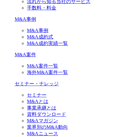
流れから知る当社のサービス
手数料・料金
M&A事例
M&A事例
M&A成約式
M&A成約実績一覧
M&A案件
M&A案件一覧
海外M&A案件一覧
セミナー・ナレッジ
セミナー
M&Aとは
事業承継とは
資料ダウンロード
M&Aマガジン
業界別のM&A動向
M&Aニュース