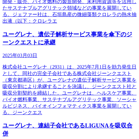
開発・販売、バイオ燃料の製造開発、未利用資源等を活用し
たサステナブルアグリテック領域などの事業を展開してい
る。ジェファー社は、石垣島産の微細藻類クロレラの熱水抽
出液（以下：クロレラエ
ユーグレナ、遺伝子解析サービス事業を傘下のジ
ーンクエストに承継
2025年03月03日
株式会社ユーグレナ（2931）は、2025年7月1日を効力発生日
として、同社の完全子会社である株式会社ジーンクエスト
（東京都港区）が、ユーグレナの遺伝子解析サービス事業を
吸収分割により承継することを決議し、ジーンクエスト社と
吸収分割契約を締結した。ユーグレナは、ヘルスケア事業、
バイオ燃料事業、サステナブルアグリテック事業、ソーシャ
ルビジネス、バイオインフォマティクス事業を展開してい
る。ジーンクエス
ユーグレナ、連結子会社であるLIGUNAを吸収合
併