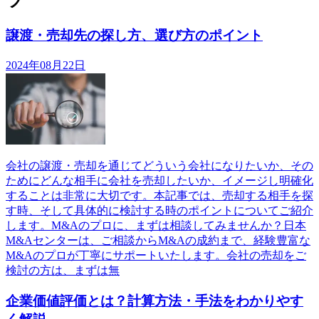
ツ
譲渡・売却先の探し方、選び方のポイント
2024年08月22日
会社の譲渡・売却を通じてどういう会社になりたいか、その
ためにどんな相手に会社を売却したいか、イメージし明確化
することは非常に大切です。本記事では、売却する相手を探
す時、そして具体的に検討する時のポイントについてご紹介
します。M&Aのプロに、まずは相談してみませんか？日本
M&Aセンターは、ご相談からM&Aの成約まで、経験豊富な
M&Aのプロが丁寧にサポートいたします。会社の売却をご
検討の方は、まずは無
企業価値評価とは？計算方法・手法をわかりやす