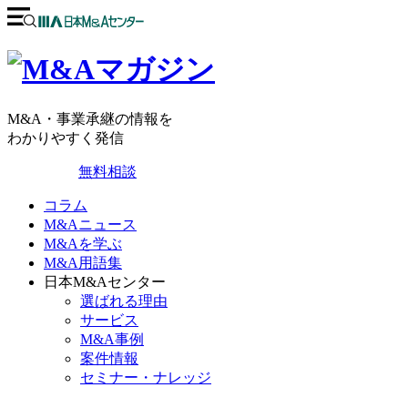
M&A・事業承継の情報を
わかりやすく発信
無料相談
コラム
M&Aニュース
M&Aを学ぶ
M&A用語集
日本M&Aセンター
選ばれる理由
サービス
M&A事例
案件情報
セミナー・ナレッジ