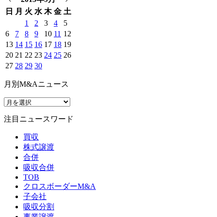
日
月
火
水
木
金
土
1
2
3
4
5
6
7
8
9
10
11
12
13
14
15
16
17
18
19
20
21
22
23
24
25
26
27
28
29
30
月別M&Aニュース
注目ニュースワード
買収
株式譲渡
合併
吸収合併
TOB
クロスボーダーM&A
子会社
吸収分割
事業譲渡