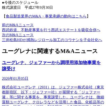
●今後のスケジュール
株式譲渡日 平成27年9月30日
【
食品製造業界のM&A・事業承継の動向はこちら
】
前のM&Aニュース
西武鉄道、不動産事業を行う西武エステートを吸収合併へ
次のM&Aニュース
三井松島HDが感熱レジロール加工のコウナンを子会社化へ
ユーグレナに関連するM&Aニュース
ユーグレナ、ジェファーから調理用添加物事業を
譲受け
2026年01月05日
株式会社ユーグレナ（2931）は、ジェファー株式会社（東京
都新宿区、以下：ジェファー社）が展開する「ジェファー
液」等に関する事業を、事業譲受した。ユーグレナは、微細
藻類ユーグレナ、クロレラなどを活用した食品、化粧品等の