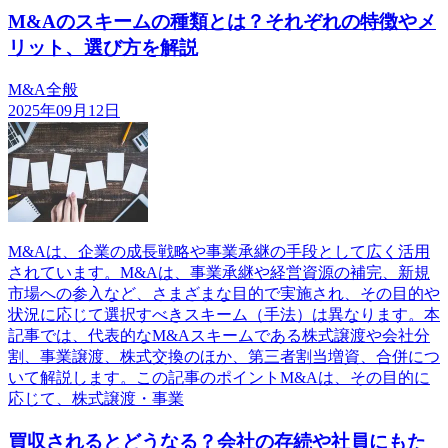
M&Aのスキームの種類とは？それぞれの特徴やメ
リット、選び方を解説
M&A全般
2025年09月12日
M&Aは、企業の成長戦略や事業承継の手段として広く活用
されています。M&Aは、事業承継や経営資源の補完、新規
市場への参入など、さまざまな目的で実施され、その目的や
状況に応じて選択すべきスキーム（手法）は異なります。本
記事では、代表的なM&Aスキームである株式譲渡や会社分
割、事業譲渡、株式交換のほか、第三者割当増資、合併につ
いて解説します。この記事のポイントM&Aは、その目的に
応じて、株式譲渡・事業
買収されるとどうなる？会社の存続や社員にもた