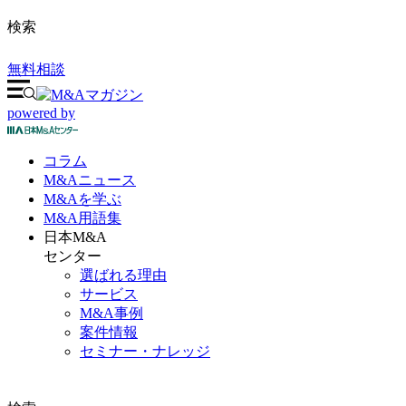
検索
無料相談
powered by
コラム
M&A
ニュース
M&Aを
学ぶ
M&A
用語集
日本M&A
センター
選ばれる理由
サービス
M&A事例
案件情報
セミナー・ナレッジ