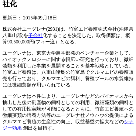
社化
更新日：
2015年09月18日
株式会社ユーグレナ(2931)は、竹富エビ養殖株式会社(沖縄県
八重山郡)を
子会社
化することを決定した。取得価額は、概
算90,500,000円(フィー込）となる。
ユーグレナは、東京大学農学部発のベンチャー企業として、
バイオテクノロジーに関する幅広い研究を行っており、微細
藻類を利用した事業を展開することを基本戦略としている。
竹富エビ養殖は、八重山諸島の竹富島でクルマエビの養殖販
売を行っており、クルマエビの餌料、養殖プールの水質維持
には微細藻類が用いられている。
ユーグレナは本件により、ユーグレナなどのバイオマスから
抽出した後の副産物の飼料としての利用、微細藻類の飼料と
しての有用性実験が可能になるとともに、竹富エビ養殖への
微細藻類の培養方法等のユーグレナ社ノウハウの提供による
クルマエビ養殖の生産性の向上、収益基盤の拡大などの
シナ
ジー効果
創出を目指す。