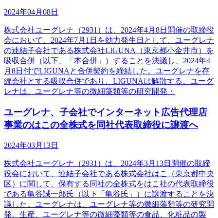
2024年04月08日
株式会社ユーグレナ（2931）は、2024年4月8日開催の取締役
会において、2024年7月1日を効力発生日として、ユーグレナ
の連結子会社である株式会社LIGUNA（東京都小金井市）を
吸収合併（以下、「本合併」）することを決議し、2024年4
月8日付でLIGUNAと合併契約を締結した。ユーグレナを存
続会社とする吸収合併であり、LIGUNAは解散する。ユーグ
レナは、ユーグレナ等の微細藻類等の研究開発・
ユーグレナ、子会社でインターネット広告代理店
事業のはこの全株式を同社代表取締役に譲渡へ
2024年03月13日
株式会社ユーグレナ（2931）は、2024年3月13日開催の取締
役会において、連結子会社である株式会社はこ（東京都中央
区）に関して、保有する同社の全株式をはこ社の代表取締役
である亀谷誠一郎氏（以下「亀谷氏」）に譲渡することを決
議した。ユーグレナは、ユーグレナ等の微細藻類等の研究開
発、生産、ユーグレナ等の微細藻類等の食品、化粧品の製