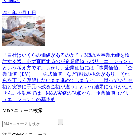
く解説
2021年10月01日
「自社はいくらの価値があるのか？」M&Aや事業承継を検
討する際、必ず直面するのが企業価値（バリュエーション）
という考え方です。しかし、企業価値には「事業価値」「企
業価値（EV）」「株式価値」など複数の概念があり、それ
らを正しく理解しないまま進めてしまうと、「思っていた金
額と実際に手元へ残る金額が違う」という結果になりかねま
せん。本記事では、M&A実務の視点から、企業価値（バリ
ュエーション）の基本的
M&Aニュース検索
注目のM&Aニュース