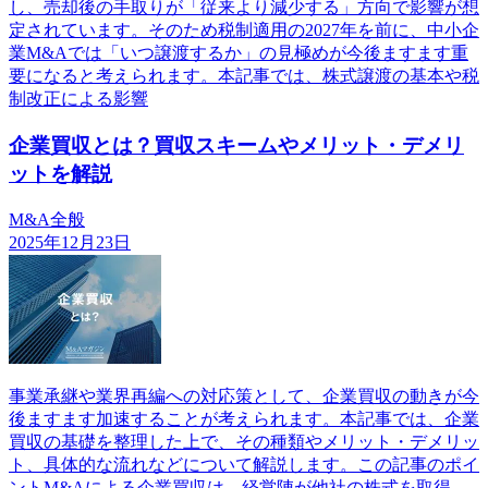
し、売却後の手取りが「従来より減少する」方向で影響が想
定されています。そのため税制適用の2027年を前に、中小企
業M&Aでは「いつ譲渡するか」の見極めが今後ますます重
要になると考えられます。本記事では、株式譲渡の基本や税
制改正による影響
企業買収とは？買収スキームやメリット・デメリ
ットを解説
M&A全般
2025年12月23日
事業承継や業界再編への対応策として、企業買収の動きが今
後ますます加速することが考えられます。本記事では、企業
買収の基礎を整理した上で、その種類やメリット・デメリッ
ト、具体的な流れなどについて解説します。この記事のポイ
ントM&Aによる企業買収は、経営陣が他社の株式を取得