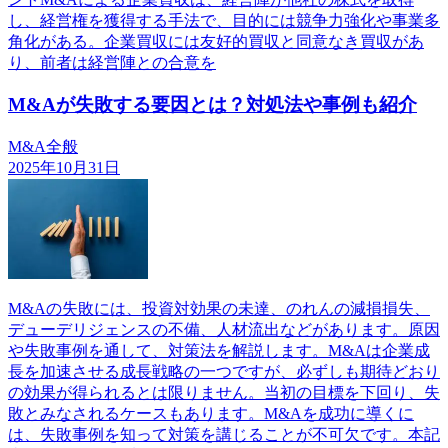
し、経営権を獲得する手法で、目的には競争力強化や事業多
角化がある。企業買収には友好的買収と同意なき買収があ
り、前者は経営陣との合意を
M&Aが失敗する要因とは？対処法や事例も紹介
M&A全般
2025年10月31日
M&Aの失敗には、投資対効果の未達、のれんの減損損失、
デューデリジェンスの不備、人材流出などがあります。原因
や失敗事例を通して、対策法を解説します。M&Aは企業成
長を加速させる成長戦略の一つですが、必ずしも期待どおり
の効果が得られるとは限りません。当初の目標を下回り、失
敗とみなされるケースもあります。M&Aを成功に導くに
は、失敗事例を知って対策を講じることが不可欠です。本記