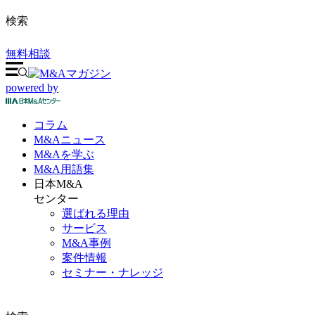
検索
無料相談
powered by
コラム
M&A
ニュース
M&Aを
学ぶ
M&A
用語集
日本M&A
センター
選ばれる理由
サービス
M&A事例
案件情報
セミナー・ナレッジ