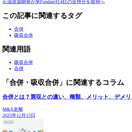
石油資源開発が米Fundare社4社の全持分を取得へ
この記事に関連するタグ
合併
吸収合併
関連用語
吸収合併
合併
「合併・吸収合併」に関連するコラム
合併とは？買収との違い、種類、メリット、デメリ
M&A全般
2025年12月15日