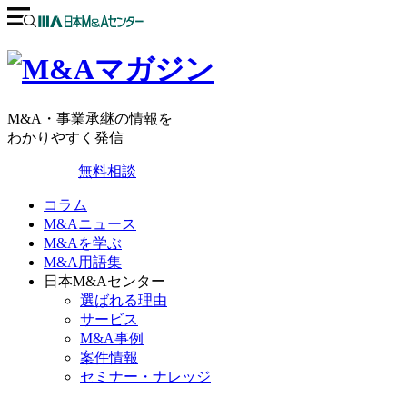
M&A・事業承継の情報を
わかりやすく発信
無料相談
コラム
M&Aニュース
M&Aを学ぶ
M&A用語集
日本M&Aセンター
選ばれる理由
サービス
M&A事例
案件情報
セミナー・ナレッジ