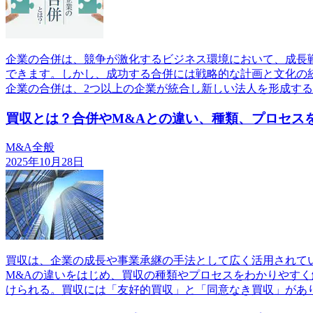
企業の合併は、競争が激化するビジネス環境において、成長
できます。しかし、成功する合併には戦略的な計画と文化の
企業の合併は、2つ以上の企業が統合し新しい法人を形成す
買収とは？合併やM&Aとの違い、種類、プロセス
M&A全般
2025年10月28日
買収は、企業の成長や事業承継の手法として広く活用されて
M&Aの違いをはじめ、買収の種類やプロセスをわかりやす
けられる。買収には「友好的買収」と「同意なき買収」があ