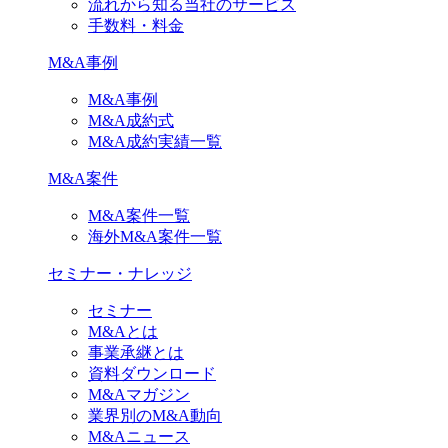
流れから知る当社のサービス
手数料・料金
M&A事例
M&A事例
M&A成約式
M&A成約実績一覧
M&A案件
M&A案件一覧
海外M&A案件一覧
セミナー・ナレッジ
セミナー
M&Aとは
事業承継とは
資料ダウンロード
M&Aマガジン
業界別のM&A動向
M&Aニュース