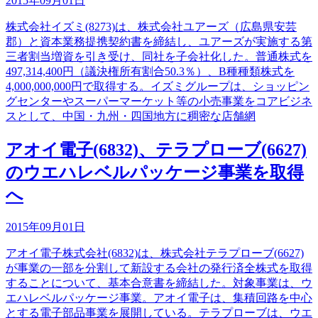
2015年09月01日
株式会社イズミ(8273)は、株式会社ユアーズ（広島県安芸
郡）と資本業務提携契約書を締結し、ユアーズが実施する第
三者割当増資を引き受け、同社を子会社化した。普通株式を
497,314,400円（議決権所有割合50.3％）、B種種類株式を
4,000,000,000円で取得する。イズミグループは、ショッピン
グセンターやスーパーマーケット等の小売事業をコアビジネ
スとして、中国・九州・四国地方に稠密な店舗網
アオイ電子(6832)、テラプローブ(6627)
のウエハレベルパッケージ事業を取得
へ
2015年09月01日
アオイ電子株式会社(6832)は、株式会社テラプローブ(6627)
が事業の一部を分割して新設する会社の発行済全株式を取得
することについて、基本合意書を締結した。対象事業は、ウ
エハレベルパッケージ事業。アオイ電子は、集積回路を中心
とする電子部品事業を展開している。テラプローブは、ウエ