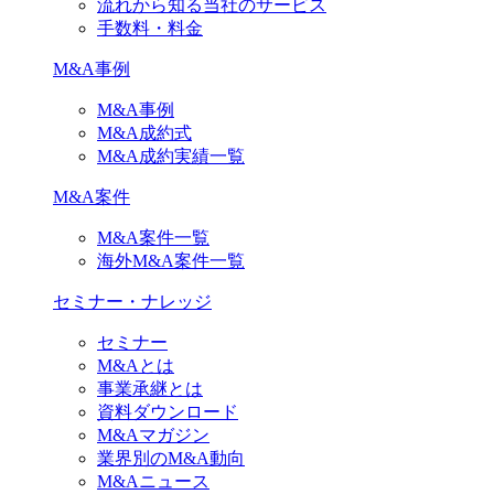
流れから知る当社のサービス
手数料・料金
M&A事例
M&A事例
M&A成約式
M&A成約実績一覧
M&A案件
M&A案件一覧
海外M&A案件一覧
セミナー・ナレッジ
セミナー
M&Aとは
事業承継とは
資料ダウンロード
M&Aマガジン
業界別のM&A動向
M&Aニュース