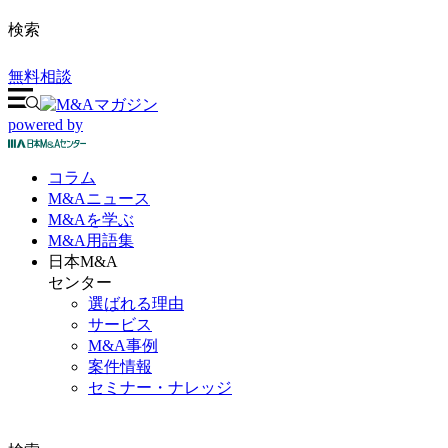
検索
無料相談
powered by
コラム
M&A
ニュース
M&Aを
学ぶ
M&A
用語集
日本M&A
センター
選ばれる理由
サービス
M&A事例
案件情報
セミナー・ナレッジ