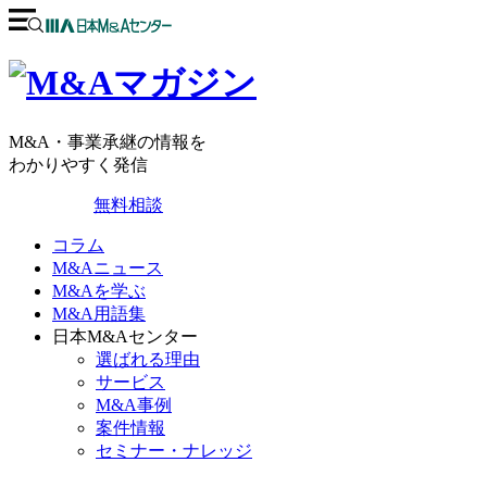
M&A・事業承継の情報を
わかりやすく発信
無料相談
コラム
M&Aニュース
M&Aを学ぶ
M&A用語集
日本M&Aセンター
選ばれる理由
サービス
M&A事例
案件情報
セミナー・ナレッジ