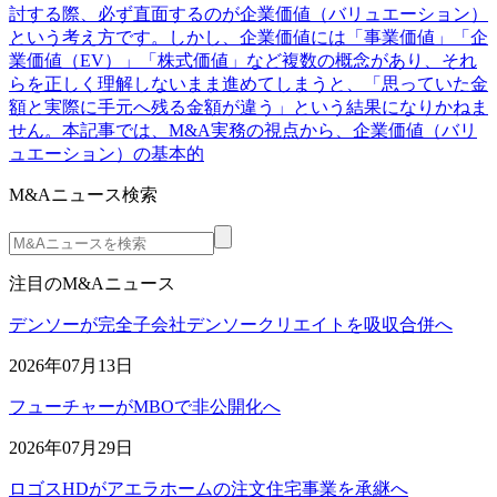
討する際、必ず直面するのが企業価値（バリュエーション）
という考え方です。しかし、企業価値には「事業価値」「企
業価値（EV）」「株式価値」など複数の概念があり、それ
らを正しく理解しないまま進めてしまうと、「思っていた金
額と実際に手元へ残る金額が違う」という結果になりかねま
せん。本記事では、M&A実務の視点から、企業価値（バリ
ュエーション）の基本的
M&Aニュース検索
注目のM&Aニュース
デンソーが完全子会社デンソークリエイトを吸収合併へ
2026年07月13日
フューチャーがMBOで非公開化へ
2026年07月29日
ロゴスHDがアエラホームの注文住宅事業を承継へ