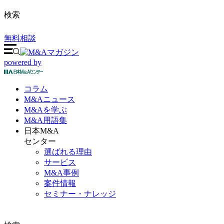
検索
無料相談
powered by
コラム
M&A
ニュース
M&Aを
学ぶ
M&A
用語集
日本M&A
センター
選ばれる理由
サービス
M&A事例
案件情報
セミナー・ナレッジ