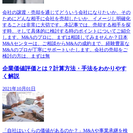
会社の譲渡・売却を通じてどういう会社になりたいか、その
ためにどんな相手に会社を売却したいか、イメージし明確化
することは非常に大切です。本記事では、売却する相手を探
す時、そして具体的に検討する時のポイントについてご紹介
します。M&Aのプロに、まずは相談してみませんか？日本
M&Aセンターは、ご相談からM&Aの成約まで、経験豊富な
M&Aのプロが丁寧にサポートいたします。会社の売却をご
検討の方は、まずは無
企業価値評価とは？計算方法・手法をわかりやす
く解説
2021年10月01日
「自社はいくらの価値があるのか？」M&Aや事業承継を検