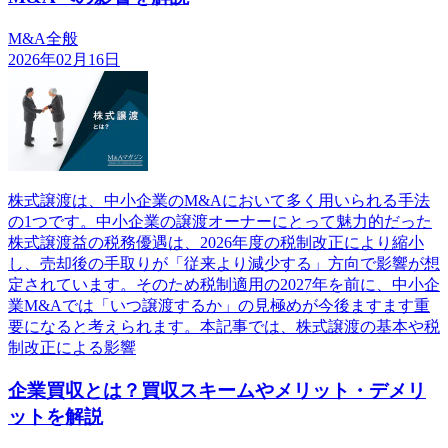
M&A全般
2026年02月16日
株式譲渡は、中小企業のM&Aにおいて多く用いられる手法
の1つです。中小企業の譲渡オーナーにとって魅力的だった
株式譲渡益の税務優遇は、2026年度の税制改正により縮小
し、売却後の手取りが「従来より減少する」方向で影響が想
定されています。そのため税制適用の2027年を前に、中小企
業M&Aでは「いつ譲渡するか」の見極めが今後ますます重
要になると考えられます。本記事では、株式譲渡の基本や税
制改正による影響
企業買収とは？買収スキームやメリット・デメリ
ットを解説