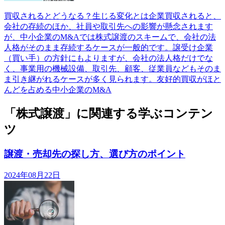
買収されるとどうなる？生じる変化とは企業買収されると、
会社の存続のほか、社員や取引先への影響が懸念されます
が、中小企業のM&Aでは株式譲渡のスキームで、会社の法
人格がそのまま存続するケースが一般的です。譲受け企業
（買い手）の方針にもよりますが、会社の法人格だけでな
く、事業用の機械設備、取引先、顧客、従業員などもそのま
ま引き継がれるケースが多く見られます。友好的買収がほと
んどを占める中小企業のM&A
「株式譲渡」に関連する学ぶコンテン
ツ
譲渡・売却先の探し方、選び方のポイント
2024年08月22日