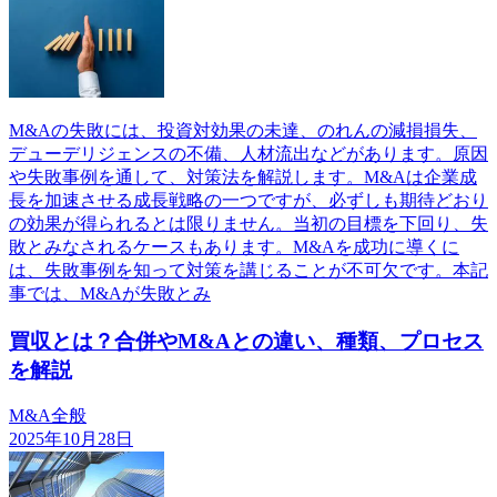
M&Aの失敗には、投資対効果の未達、のれんの減損損失、
デューデリジェンスの不備、人材流出などがあります。原因
や失敗事例を通して、対策法を解説します。M&Aは企業成
長を加速させる成長戦略の一つですが、必ずしも期待どおり
の効果が得られるとは限りません。当初の目標を下回り、失
敗とみなされるケースもあります。M&Aを成功に導くに
は、失敗事例を知って対策を講じることが不可欠です。本記
事では、M&Aが失敗とみ
買収とは？合併やM&Aとの違い、種類、プロセス
を解説
M&A全般
2025年10月28日