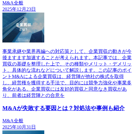
M&A全般
2025年12月23日
事業承継や業界再編への対応策として、企業買収の動きが今
後ますます加速することが考えられます。本記事では、企業
買収の基礎を整理した上で、その種類やメリット・デメリッ
ト、具体的な流れなどについて解説します。この記事のポイ
ントM&Aによる企業買収は、経営陣が他社の株式を取得
し、経営権を獲得する手法で、目的には競争力強化や事業多
角化がある。企業買収には友好的買収と同意なき買収があ
り、前者は経営陣との合意を
M&Aが失敗する要因とは？対処法や事例も紹介
M&A全般
2025年10月31日