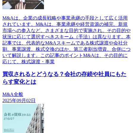
M&Aは、企業の成長戦略や事業承継の手段として広く活用
されています。M&Aは、事業承継や経営資源の補完、新規
市場への参入など、さまざまな目的で実施され、その目的や
状況に応じて選択すべきスキーム（手法）は異なります。本
記事では、代表的なM&Aスキームである株式譲渡や会社分
割、事業譲渡、株式交換のほか、第三者割当増資、合併につ
いて解説します。この記事のポイントM&Aは、その目的に
応じて、株式譲渡・事業
買収されるとどうなる？会社の存続や社員にもた
らす変化とは
M&A全般
2025年09月02日