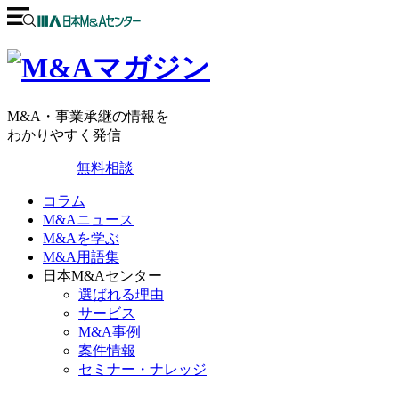
M&A・事業承継の情報を
わかりやすく発信
無料相談
コラム
M&Aニュース
M&Aを学ぶ
M&A用語集
日本M&Aセンター
選ばれる理由
サービス
M&A事例
案件情報
セミナー・ナレッジ