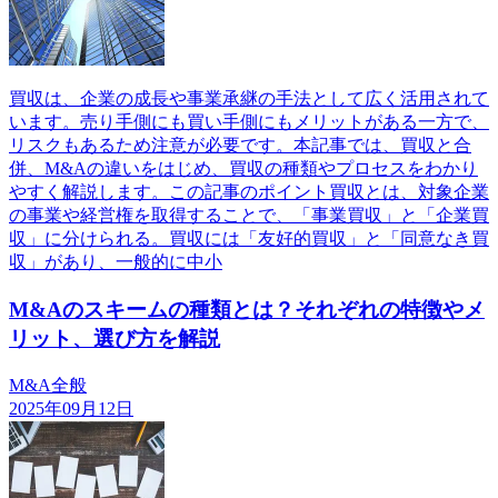
買収は、企業の成長や事業承継の手法として広く活用されて
います。売り手側にも買い手側にもメリットがある一方で、
リスクもあるため注意が必要です。本記事では、買収と合
併、M&Aの違いをはじめ、買収の種類やプロセスをわかり
やすく解説します。この記事のポイント買収とは、対象企業
の事業や経営権を取得することで、「事業買収」と「企業買
収」に分けられる。買収には「友好的買収」と「同意なき買
収」があり、一般的に中小
M&Aのスキームの種類とは？それぞれの特徴やメ
リット、選び方を解説
M&A全般
2025年09月12日