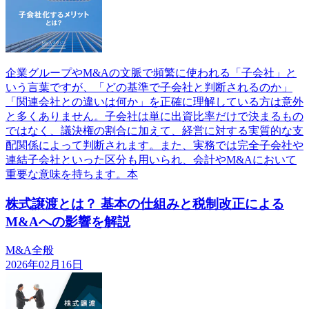
企業グループやM&Aの文脈で頻繁に使われる「子会社」と
いう言葉ですが、「どの基準で子会社と判断されるのか」
「関連会社との違いは何か」を正確に理解している方は意外
と多くありません。子会社は単に出資比率だけで決まるもの
ではなく、議決権の割合に加えて、経営に対する実質的な支
配関係によって判断されます。また、実務では完全子会社や
連結子会社といった区分も用いられ、会計やM&Aにおいて
重要な意味を持ちます。本
株式譲渡とは？ 基本の仕組みと税制改正による
M&Aへの影響を解説
M&A全般
2026年02月16日