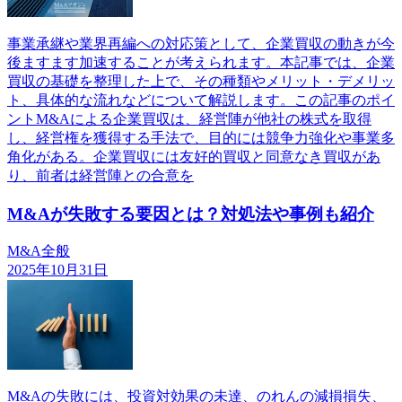
事業承継や業界再編への対応策として、企業買収の動きが今
後ますます加速することが考えられます。本記事では、企業
買収の基礎を整理した上で、その種類やメリット・デメリッ
ト、具体的な流れなどについて解説します。この記事のポイ
ントM&Aによる企業買収は、経営陣が他社の株式を取得
し、経営権を獲得する手法で、目的には競争力強化や事業多
角化がある。企業買収には友好的買収と同意なき買収があ
り、前者は経営陣との合意を
M&Aが失敗する要因とは？対処法や事例も紹介
M&A全般
2025年10月31日
M&Aの失敗には、投資対効果の未達、のれんの減損損失、