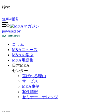
検索
無料相談
powered by
コラム
M&A
ニュース
M&Aを
学ぶ
M&A
用語集
日本M&A
センター
選ばれる理由
サービス
M&A事例
案件情報
セミナー・ナレッジ