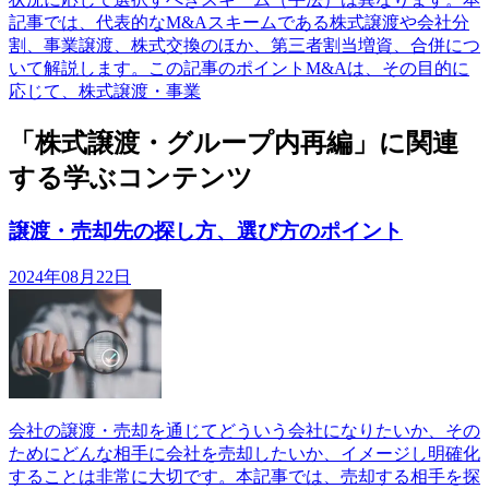
記事では、代表的なM&Aスキームである株式譲渡や会社分
割、事業譲渡、株式交換のほか、第三者割当増資、合併につ
いて解説します。この記事のポイントM&Aは、その目的に
応じて、株式譲渡・事業
「株式譲渡・グループ内再編」に関連
する学ぶコンテンツ
譲渡・売却先の探し方、選び方のポイント
2024年08月22日
会社の譲渡・売却を通じてどういう会社になりたいか、その
ためにどんな相手に会社を売却したいか、イメージし明確化
することは非常に大切です。本記事では、売却する相手を探