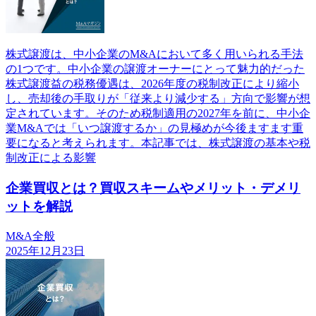
株式譲渡は、中小企業のM&Aにおいて多く用いられる手法
の1つです。中小企業の譲渡オーナーにとって魅力的だった
株式譲渡益の税務優遇は、2026年度の税制改正により縮小
し、売却後の手取りが「従来より減少する」方向で影響が想
定されています。そのため税制適用の2027年を前に、中小企
業M&Aでは「いつ譲渡するか」の見極めが今後ますます重
要になると考えられます。本記事では、株式譲渡の基本や税
制改正による影響
企業買収とは？買収スキームやメリット・デメリ
ットを解説
M&A全般
2025年12月23日