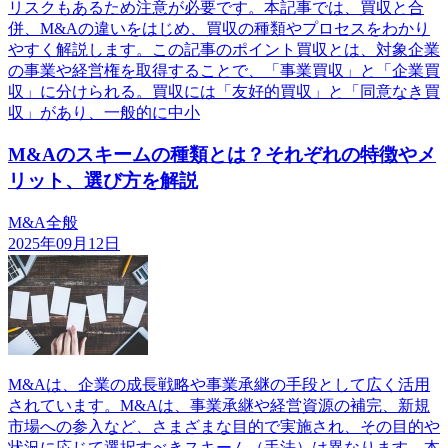
リスクもあるため注意が必要です。本記事では、買収と合
併、M&Aの違いをはじめ、買収の種類やプロセスをわかり
やすく解説します。この記事のポイント買収とは、対象企業
の事業や経営権を取得することで、「事業買収」と「企業買
収」に分けられる。買収には「友好的買収」と「同意なき買
収」があり、一般的に中小
M&Aのスキームの種類とは？それぞれの特徴やメ
リット、選び方を解説
M&A全般
2025年09月12日
M&Aは、企業の成長戦略や事業承継の手段として広く活用
されています。M&Aは、事業承継や経営資源の補完、新規
市場への参入など、さまざまな目的で実施され、その目的や
状況に応じて選択すべきスキーム（手法）は異なります。本