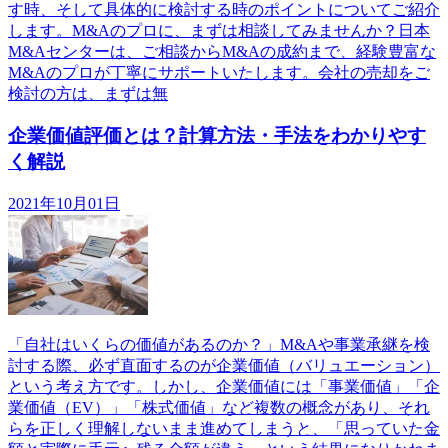
す時、そして具体的に検討する時のポイントについてご紹介
します。M&Aのプロに、まずは相談してみませんか？日本
M&Aセンターは、ご相談からM&Aの成約まで、経験豊富な
M&Aのプロが丁寧にサポートいたします。会社の売却をご
検討の方は、まずは無
企業価値評価とは？計算方法・手法をわかりやす
く解説
2021年10月01日
「自社はいくらの価値があるのか？」M&Aや事業承継を検
討する際、必ず直面するのが企業価値（バリュエーション）
という考え方です。しかし、企業価値には「事業価値」「企
業価値（EV）」「株式価値」など複数の概念があり、それ
らを正しく理解しないまま進めてしまうと、「思っていた金