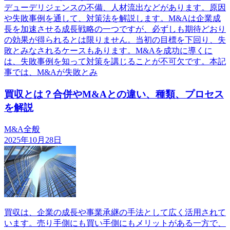
デューデリジェンスの不備、人材流出などがあります。原因
や失敗事例を通して、対策法を解説します。M&Aは企業成
長を加速させる成長戦略の一つですが、必ずしも期待どおり
の効果が得られるとは限りません。当初の目標を下回り、失
敗とみなされるケースもあります。M&Aを成功に導くに
は、失敗事例を知って対策を講じることが不可欠です。本記
事では、M&Aが失敗とみ
買収とは？合併やM&Aとの違い、種類、プロセス
を解説
M&A全般
2025年10月28日
買収は、企業の成長や事業承継の手法として広く活用されて
います。売り手側にも買い手側にもメリットがある一方で、