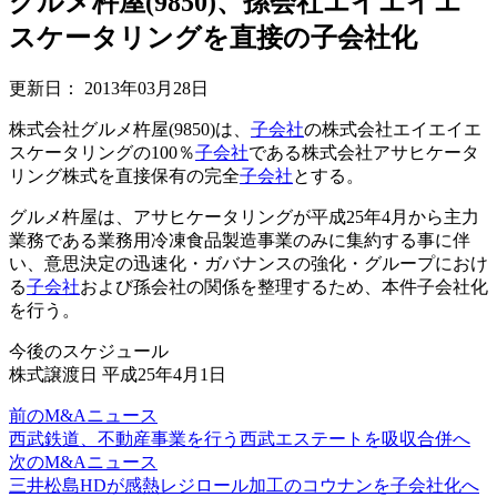
グルメ杵屋(9850)、孫会社エイエイエ
スケータリングを直接の子会社化
更新日：
2013年03月28日
株式会社グルメ杵屋(9850)は、
子会社
の株式会社エイエイエ
スケータリングの100％
子会社
である株式会社アサヒケータ
リング株式を直接保有の完全
子会社
とする。
グルメ杵屋は、アサヒケータリングが平成25年4月から主力
業務である業務用冷凍食品製造事業のみに集約する事に伴
い、意思決定の迅速化・ガバナンスの強化・グループにおけ
る
子会社
および孫会社の関係を整理するため、本件子会社化
を行う。
今後のスケジュール
株式譲渡日 平成25年4月1日
前のM&Aニュース
西武鉄道、不動産事業を行う西武エステートを吸収合併へ
次のM&Aニュース
三井松島HDが感熱レジロール加工のコウナンを子会社化へ