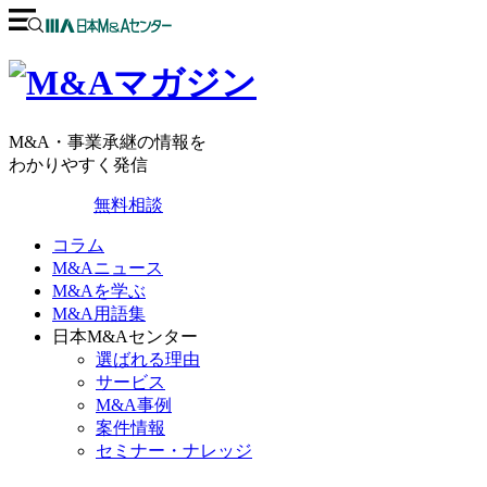
M&A・事業承継の情報を
わかりやすく発信
無料相談
コラム
M&Aニュース
M&Aを学ぶ
M&A用語集
日本M&Aセンター
選ばれる理由
サービス
M&A事例
案件情報
セミナー・ナレッジ