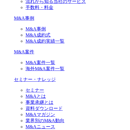
流れから知る当社のサービス
手数料・料金
M&A事例
M&A事例
M&A成約式
M&A成約実績一覧
M&A案件
M&A案件一覧
海外M&A案件一覧
セミナー・ナレッジ
セミナー
M&Aとは
事業承継とは
資料ダウンロード
M&Aマガジン
業界別のM&A動向
M&Aニュース