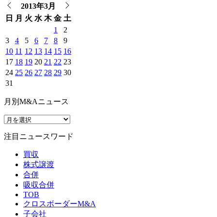
2013年3月
日
月
火
水
木
金
土
1
2
3
4
5
6
7
8
9
10
11
12
13
14
15
16
17
18
19
20
21
22
23
24
25
26
27
28
29
30
31
月別M&Aニュース
注目ニュースワード
買収
株式譲渡
合併
吸収合併
TOB
クロスボーダーM&A
子会社