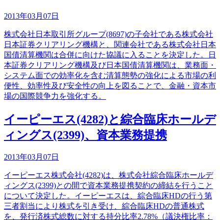
2013年03月07日
株式会社日本取引所グループ(8697)の子会社である株式会社
日本証券クリアリング機構と、関連会社である株式会社日本
国債清算機関は合併に向けた協議に入ることを決定した。日
本証券クリアリング機構及び日本国債清算機関は、業務面・
システム面での効率化を含む清算態勢の強化による市場の利
便性、効率性及び安全性の向上を図ることで、金融・資本市
場の国際競争力を強化する。
イーピーエス(4282)と綜合臨床ホールデ
ィングス(2399)、資本業務提携
2013年03月07日
イーピーエス株式会社(4282)は、株式会社綜合臨床ホールデ
ィングス(2399)との間で資本業務提携契約の締結を行うこと
について決定した。イーピーエスは、綜合臨床HDの行う第
三者割当により株式を引き受け、綜合臨床HDの普通株式
を、発行済株式総数に対する持分比率2.78%（議決権比率：