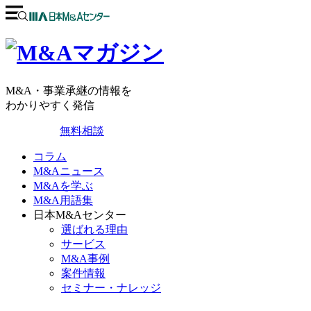
M&A・事業承継の情報を
わかりやすく発信
無料相談
コラム
M&Aニュース
M&Aを学ぶ
M&A用語集
日本M&Aセンター
選ばれる理由
サービス
M&A事例
案件情報
セミナー・ナレッジ