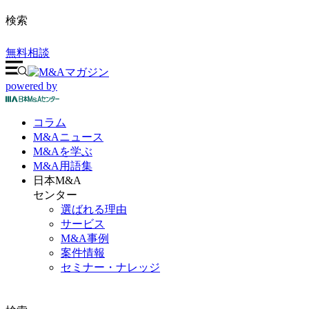
検索
無料相談
powered by
コラム
M&A
ニュース
M&Aを
学ぶ
M&A
用語集
日本M&A
センター
選ばれる理由
サービス
M&A事例
案件情報
セミナー・ナレッジ