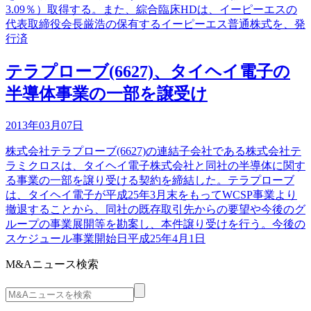
3.09％）取得する。また、綜合臨床HDは、イーピーエスの
代表取締役会長厳浩の保有するイーピーエス普通株式を、発
行済
テラプローブ(6627)、タイヘイ電子の
半導体事業の一部を譲受け
2013年03月07日
株式会社テラプローブ(6627)の連結子会社である株式会社テ
ラミクロスは、タイヘイ電子株式会社と同社の半導体に関す
る事業の一部を譲り受ける契約を締結した。テラプローブ
は、タイヘイ電子が平成25年3月末をもってWCSP事業より
撤退することから、同社の既存取引先からの要望や今後のグ
ループの事業展開等を勘案し、本件譲り受けを行う。今後の
スケジュール事業開始日平成25年4月1日
M&Aニュース検索