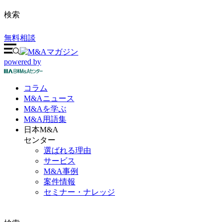
検索
無料相談
powered by
コラム
M&A
ニュース
M&Aを
学ぶ
M&A
用語集
日本M&A
センター
選ばれる理由
サービス
M&A事例
案件情報
セミナー・ナレッジ