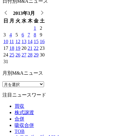
日付別M&Aニュース
2013年3月
日
月
火
水
木
金
土
1
2
3
4
5
6
7
8
9
10
11
12
13
14
15
16
17
18
19
20
21
22
23
24
25
26
27
28
29
30
31
月別M&Aニュース
注目ニュースワード
買収
株式譲渡
合併
吸収合併
TOB