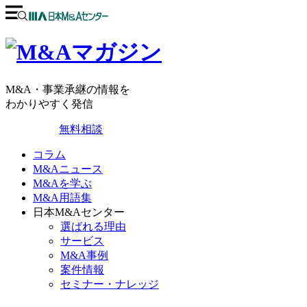
M&A・事業承継の情報を
わかりやすく発信
無料相談
コラム
M&Aニュース
M&Aを学ぶ
M&A用語集
日本M&Aセンター
選ばれる理由
サービス
M&A事例
案件情報
セミナー・ナレッジ