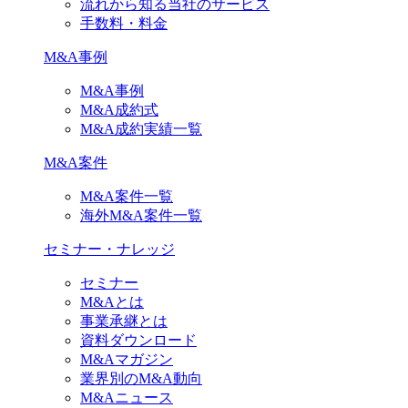
流れから知る当社のサービス
手数料・料金
M&A事例
M&A事例
M&A成約式
M&A成約実績一覧
M&A案件
M&A案件一覧
海外M&A案件一覧
セミナー・ナレッジ
セミナー
M&Aとは
事業承継とは
資料ダウンロード
M&Aマガジン
業界別のM&A動向
M&Aニュース