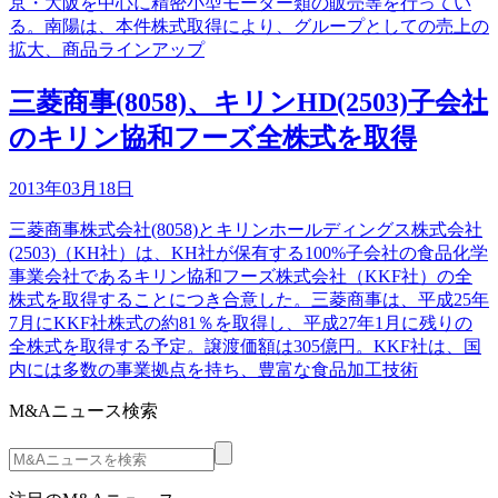
京・大阪を中心に精密小型モーター類の販売等を行ってい
る。南陽は、本件株式取得により、グループとしての売上の
拡大、商品ラインアップ
三菱商事(8058)、キリンHD(2503)子会社
のキリン協和フーズ全株式を取得
2013年03月18日
三菱商事株式会社(8058)とキリンホールディングス株式会社
(2503)（KH社）は、KH社が保有する100%子会社の食品化学
事業会社であるキリン協和フーズ株式会社（KKF社）の全
株式を取得することにつき合意した。三菱商事は、平成25年
7月にKKF社株式の約81％を取得し、平成27年1月に残りの
全株式を取得する予定。譲渡価額は305億円。KKF社は、国
内には多数の事業拠点を持ち、豊富な食品加工技術
M&Aニュース検索