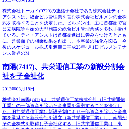
2013年03月18日
株式会社トーカイ(9729)の連結子会社である株式会社ティ・
アシストは、総合ビル管理業を営む株式会社ビルメンの全株
式を取得することを決定した。ビルメンは、主に首都圏で官
公立病院等を始め大型施設の総合ビル管理業務を多数手掛け
ている。ティ・アシストは首都圏進出に弾みをつけるととも
に、営業面での相乗効果を創出し、本事業の強化を図る。今
後のスケジュール株式引渡期日平成25年4月1日ビルメンテナ
ンス業界のM
南陽(7417)、共栄通信工業の新設分割会
社を子会社化
2013年03月18日
株式会社南陽(7417)は、共栄通信工業株式会社（旧共栄通信
工業）の一部資産を除いた全事業を承継することを決定し
た。旧共栄通信工業は新設分割により一部資産を除いた全事
業を承継する新設会社を設立（新共栄通信工業）し、南陽が
その全株式を取得し子会社化する。旧共栄通信工業は、東