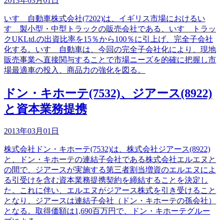
2013年03月01日
いすゞ自動車株式会社(7202)は、イギリス市場におけるい
すゞ製小型・中型トラックの販売会社である、いすゞトラッ
クUKLtd.の出資比率を15％から100％に引上げ、完全子会社
化する。いすゞ自動車は、今回の完全子会社化により、現地
販売事業へ直接関与することで市場ニーズを的確に把握し市
場最適車の投入、商品力の強化を図る。
ドン・キホーテ(7532)、ジアース(8922)
と資本業務提携
2013年03月01日
株式会社ドン・キホーテ(7532)は、株式会社ジアース(8922)
と、ドン・キホーテの連結子会社である株式会社エルエヌと
の間で、ジアースが実施する第三者割当増資のエルエヌによ
る引受けを含む資本業務提携契約を締結することを決定し
た。これに伴い、エルエヌがジアース株式を引き受けること
となり、ジアースは連結子会社（ドン・キホーテの孫会社）
となる。取得価額は1,690百万円で、ドン・キホーテグルー