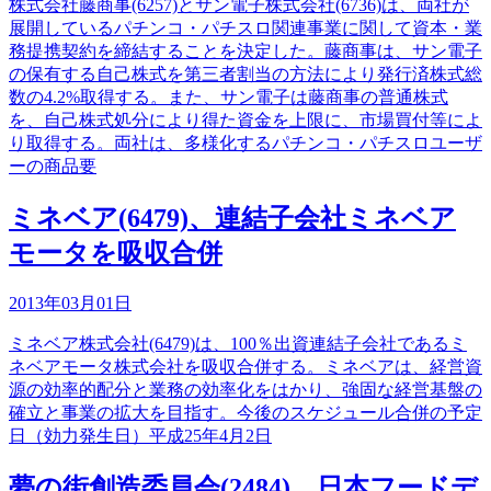
株式会社藤商事(6257)とサン電子株式会社(6736)は、両社が
展開しているパチンコ・パチスロ関連事業に関して資本・業
務提携契約を締結することを決定した。藤商事は、サン電子
の保有する自己株式を第三者割当の方法により発行済株式総
数の4.2%取得する。また、サン電子は藤商事の普通株式
を、自己株式処分により得た資金を上限に、市場買付等によ
り取得する。両社は、多様化するパチンコ・パチスロユーザ
ーの商品要
ミネベア(6479)、連結子会社ミネベア
モータを吸収合併
2013年03月01日
ミネベア株式会社(6479)は、100％出資連結子会社であるミ
ネベアモータ株式会社を吸収合併する。ミネベアは、経営資
源の効率的配分と業務の効率化をはかり、強固な経営基盤の
確立と事業の拡大を目指す。今後のスケジュール合併の予定
日（効力発生日）平成25年4月2日
夢の街創造委員会(2484)、日本フードデ