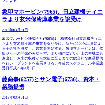
プによる
象印マホービン(7965)、日立建機ティエ
ラより玄米保冷庫事業を譲受け
2013年03月01日
象印マホービン株式会社(7965)は、株式会社日立建機ティエ
ラより玄米保冷庫の事業を譲り受け、新たに100％出資によ
る子会社を設立し、営業を開始する。象印マホービンは、炊
飯ジャーの開発のみならず、より稲作に近い川上の領域にも
進出し、お米の収穫から炊飯に至るまでの総合的な商品提供
を行い、ブランドを進展させる。今後のスケジュール事業譲
受日平成25年4月1日
藤商事(6257)とサン電子(6736)、資本・
業務提携
2013年03月01日