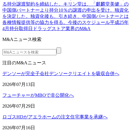
る持分譲渡契約を締結した。キリン堂は、「麒麟堂美健」の
中国側パートナーより持分10％の譲渡の申出を受け、独資化
を決定した。独資化後も、引き続き、中国側パートナーとは
各種情報提供等の協力を得る。今後のスケジュール平成25年
4月持分取得日ドラッグストア業界のM&A
M&Aニュース検索
注目のM&Aニュース
デンソーが完全子会社デンソークリエイトを吸収合併へ
2026年07月13日
フューチャーがMBOで非公開化へ
2026年07月29日
ロゴスHDがアエラホームの注文住宅事業を承継へ
2026年07月16日