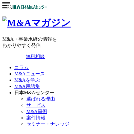
M&A・事業承継の情報を
わかりやすく発信
無料相談
コラム
M&Aニュース
M&Aを学ぶ
M&A用語集
日本M&Aセンター
選ばれる理由
サービス
M&A事例
案件情報
セミナー・ナレッジ