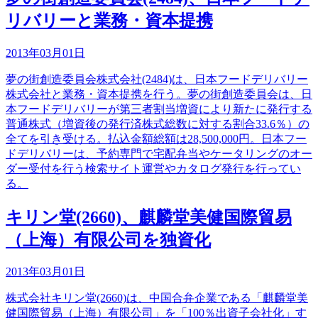
リバリーと業務・資本提携
2013年03月01日
夢の街創造委員会株式会社(2484)は、日本フードデリバリー
株式会社と業務・資本提携を行う。夢の街創造委員会は、日
本フードデリバリーが第三者割当増資により新たに発行する
普通株式（増資後の発行済株式総数に対する割合33.6％）の
全てを引き受ける。払込金額総額は28,500,000円。日本フー
ドデリバリーは、予約専門で宅配弁当やケータリングのオー
ダー受付を行う検索サイト運営やカタログ発行を行ってい
る。
キリン堂(2660)、麒麟堂美健国際貿易
（上海）有限公司を独資化
2013年03月01日
株式会社キリン堂(2660)は、中国合弁企業である「麒麟堂美
健国際貿易（上海）有限公司」を「100％出資子会社化」す