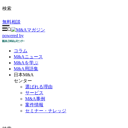
検索
無料相談
powered by
コラム
M&A
ニュース
M&Aを
学ぶ
M&A
用語集
日本M&A
センター
選ばれる理由
サービス
M&A事例
案件情報
セミナー・ナレッジ