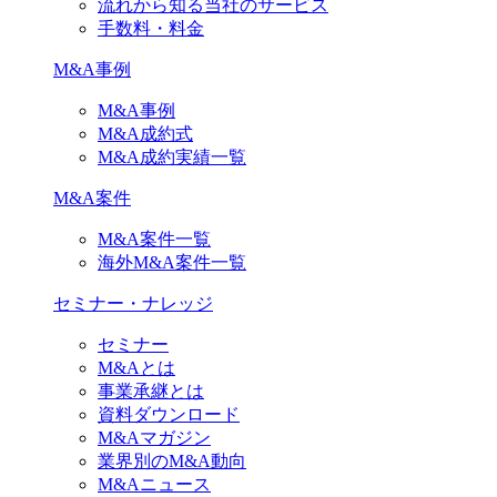
流れから知る当社のサービス
手数料・料金
M&A事例
M&A事例
M&A成約式
M&A成約実績一覧
M&A案件
M&A案件一覧
海外M&A案件一覧
セミナー・ナレッジ
セミナー
M&Aとは
事業承継とは
資料ダウンロード
M&Aマガジン
業界別のM&A動向
M&Aニュース