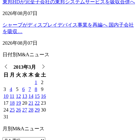
東邦HDが完全子会社の東邦システムサービスを吸収合併へ
2026年08月07日
シャープがディスプレイデバイス事業を再編へ 国内子会社
を吸収…
2026年08月07日
日付別M&Aニュース
2013年3月
日
月
火
水
木
金
土
1
2
3
4
5
6
7
8
9
10
11
12
13
14
15
16
17
18
19
20
21
22
23
24
25
26
27
28
29
30
31
月別M&Aニュース