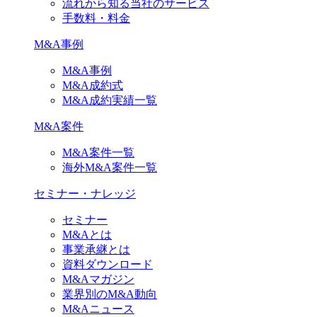
流れから知る当社のサービス
手数料・料金
M&A事例
M&A事例
M&A成約式
M&A成約実績一覧
M&A案件
M&A案件一覧
海外M&A案件一覧
セミナー・ナレッジ
セミナー
M&Aとは
事業承継とは
資料ダウンロード
M&Aマガジン
業界別のM&A動向
M&Aニュース