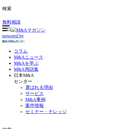
検索
無料相談
powered by
コラム
M&A
ニュース
M&Aを
学ぶ
M&A
用語集
日本M&A
センター
選ばれる理由
サービス
M&A事例
案件情報
セミナー・ナレッジ