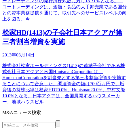
ートレーディングの発行済株式数に対し18.31％となる。エ
コートレーディングは、酒類・食品の大手卸売業である国分
との資本業務提携を通じて、取引先へのサービスレベルの向
上を図る。今
桧家HD(1413)の子会社日本アクアが第
三者割当増資を実施
2013年03月14日
株式会社桧家ホールディングス(1413)の連結子会社である株
式会社日本アクアと米国HuntsmanCorporationは、
HuntsmanCorporationを割当先とする第三者割当増資を実施す
ることについて合意した。調達資金の額は700百万円で、増
資後の持株比率は桧家HD70.0%、Huntsman20.0%、中村文隆
10.0%となる。日本アクアは、全国展開するハウスメーカ
ー、地域ハウスビル
M&Aニュース検索