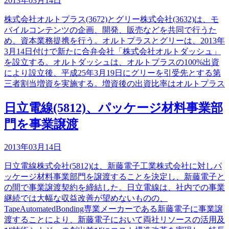
2013年03月14日
株式会社オルトプラス(3672)とグリー株式会社(3632)は、モ
バイルコンテンツの企画、開発、販売などを共同で行うた
め、資本業務提携を行う。オルトプラスとグリーは、2013年
3月14日付けで新たに合弁会社「株式会社オルトダッシュ」
を設立する。オルトダッシュは、オルトプラスの100%出資
により設立後、平成25年3月19日にグリーを引受先とする第
三者割当増資を実施する。増資後の出資比率はオルトプラス
日立電線(5812)、パッケージ材料事業部
門を事業譲渡
2013年03月14日
日立電線株式会社(5812)は、新藤電子工業株式会社に対しパ
ッケージ材料事業部門を譲渡することを決定し、新藤電子と
の間で事業譲渡契約を締結した。日立電線は、社内での事業
継続では大幅な収益改善が望めないものの、
TapeAutomatedBonding専業メーカーである新藤電子に事業譲
渡することにより、新藤電子において両社リソースの活用及