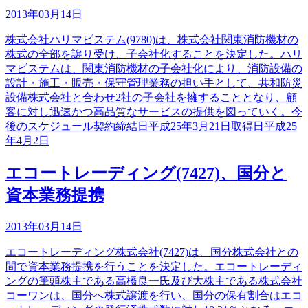
2013年03月14日
株式会社ハリマビステム(9780)は、株式会社関東消防機材の
株式の全部を譲り受け、子会社化することを決定した。ハリ
マビステムは、関東消防機材の子会社化により、消防設備の
設計・施工・販売・保守管理業務の担い手として、共和防災
設備株式会社と合わせ2社の子会社を擁することとなり、顧
客に対し迅速かつ高品質なサービスの提供を図っていく。今
後のスケジュール契約締結日平成25年3月21日取得日平成25
年4月2日
エコートレーディング(7427)、国分と
資本業務提携
2013年03月14日
エコートレーディング株式会社(7427)は、国分株式会社との
間で資本業務提携を行うことを決定した。エコートレーディ
ングの筆頭株主である高橋良一氏及び大株主である株式会社
コーワンは、国分へ株式譲渡を行い、国分の保有割合はエコ