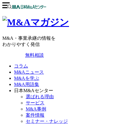
M&A・事業承継の情報を
わかりやすく発信
無料相談
コラム
M&Aニュース
M&Aを学ぶ
M&A用語集
日本M&Aセンター
選ばれる理由
サービス
M&A事例
案件情報
セミナー・ナレッジ