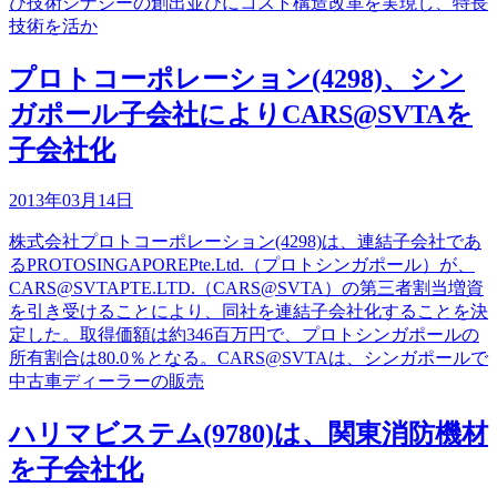
び技術シナジーの創出並びにコスト構造改革を実現し、特長
技術を活か
プロトコーポレーション(4298)、シン
ガポール子会社によりCARS@SVTAを
子会社化
2013年03月14日
株式会社プロトコーポレーション(4298)は、連結子会社であ
るPROTOSINGAPOREPte.Ltd.（プロトシンガポール）が、
CARS@SVTAPTE.LTD.（CARS@SVTA）の第三者割当増資
を引き受けることにより、同社を連結子会社化することを決
定した。取得価額は約346百万円で、プロトシンガポールの
所有割合は80.0％となる。CARS@SVTAは、シンガポールで
中古車ディーラーの販売
ハリマビステム(9780)は、関東消防機材
を子会社化