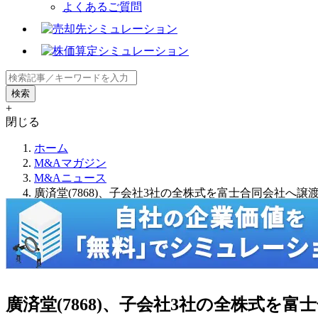
よくあるご質問
+
閉じる
ホーム
M&Aマガジン
M&Aニュース
廣済堂(7868)、子会社3社の全株式を富士合同会社へ譲
廣済堂(7868)、子会社3社の全株式を富