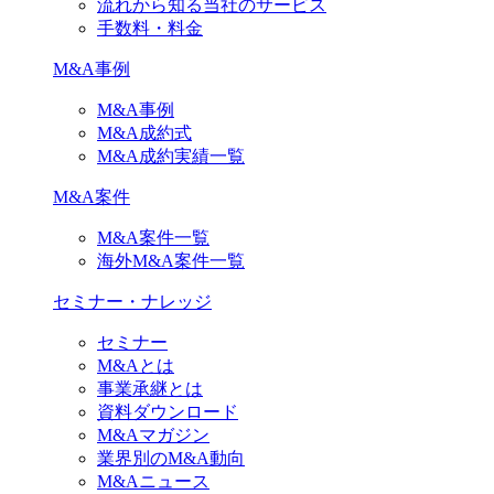
流れから知る当社のサービス
手数料・料金
M&A事例
M&A事例
M&A成約式
M&A成約実績一覧
M&A案件
M&A案件一覧
海外M&A案件一覧
セミナー・ナレッジ
セミナー
M&Aとは
事業承継とは
資料ダウンロード
M&Aマガジン
業界別のM&A動向
M&Aニュース