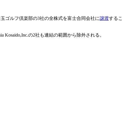
玉ゴルフ倶楽部の3社の全株式を富士合同会社に
譲渡
するこ
lifornia Kosaido,Inc.の2社も連結の範囲から除外される。