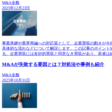
M&A全般
2025年12月23日
事業承継や業界再編への対応策として、企業買収の動きが今
具体的な流れなどについて解説します。この記事のポイント
る。企業買収には友好的買収と同意なき買収があり、前者は
M&Aが失敗する要因とは？対処法や事例も紹介
M&A全般
2025年10月31日