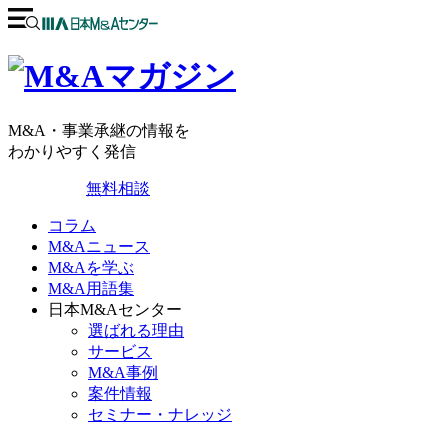
M&A・事業承継の情報を
わかりやすく発信
無料相談
コラム
M&Aニュース
M&Aを学ぶ
M&A用語集
日本M&Aセンター
選ばれる理由
サービス
M&A事例
案件情報
セミナー・ナレッジ