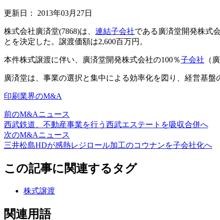
更新日：
2013年03月27日
株式会社廣済堂(7868)は、
連結
子会社
である廣済堂開発株式
とを決定した。譲渡価額は2,600百万円。
本件株式譲渡に伴い、廣済堂開発株式会社の100％
子会社
（廣
廣済堂は、事業の選択と集中による効率化を図り、経営基盤
印刷業界のM&A
前のM&Aニュース
西武鉄道、不動産事業を行う西武エステートを吸収合併へ
次のM&Aニュース
三井松島HDが感熱レジロール加工のコウナンを子会社化へ
この記事に関連するタグ
株式譲渡
関連用語