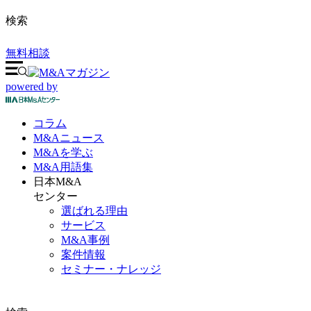
検索
無料相談
powered by
コラム
M&A
ニュース
M&Aを
学ぶ
M&A
用語集
日本M&A
センター
選ばれる理由
サービス
M&A事例
案件情報
セミナー・ナレッジ