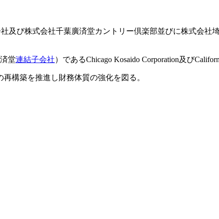
会社及び株式会社千葉廣済堂カントリー倶楽部並びに株式会社埼
済堂
連結
子会社
）であるChicago Kosaido Corporation及びCa
の再構築を推進し財務体質の強化を図る。