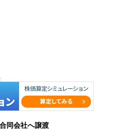
渡
士合同会社へ譲渡