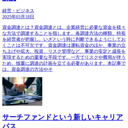
経営・ビジネス
2025年03月18日
資金調達とは？資金調達とは、企業経営に必要な資金を様々
な方法で調達することを指します。各調達方法の種類、特長
を経営者が把握し、いざという時に判断できるようにしてお
くことは不可欠です。資金調達は運転資金のほか、事業の立
ち上げや拡大、投資、リスク管理など、事業の安定と成長を
実現するための重要な手段です。一方でリスクや費用が伴う
ため、慎重に調達の計画を立てる必要があります。本記事で
は、資金調達の方法やそ
サーチファンドという新しいキャリア
パス