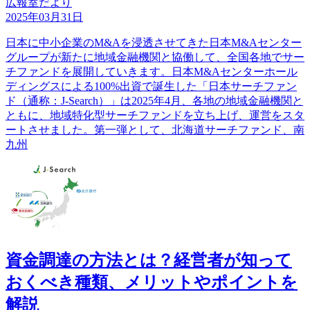
広報室だより
2025年03月31日
日本に中小企業のM&Aを浸透させてきた日本M&Aセンター
グループが新たに地域金融機関と協働して、全国各地でサー
チファンドを展開していきます。日本M&Aセンターホール
ディングスによる100%出資で誕生した「日本サーチファン
ド（通称：J‐Search）」は2025年4月、各地の地域金融機関と
ともに、地域特化型サーチファンドを立ち上げ、運営をスタ
ートさせました。第一弾として、北海道サーチファンド、南
九州
資金調達の方法とは？経営者が知って
おくべき種類、メリットやポイントを
解説