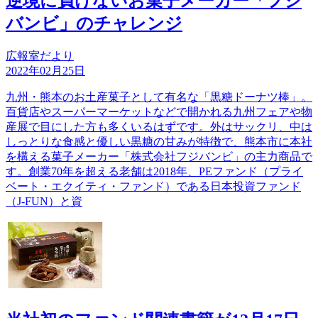
逆境に負けないお菓子メーカー「フジ
バンビ」のチャレンジ
広報室だより
2022年02月25日
九州・熊本のお土産菓子として有名な「黒糖ドーナツ棒」。
百貨店やスーパーマーケットなどで開かれる九州フェアや物
産展で目にした方も多くいるはずです。外はサックリ、中は
しっとりな食感と優しい黒糖の甘みが特徴で、熊本市に本社
を構える菓子メーカー「株式会社フジバンビ」の主力商品で
す。創業70年を超える老舗は2018年、PEファンド（プライ
ベート・エクイティ・ファンド）である日本投資ファンド
（J-FUN）と資