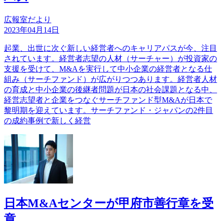
広報室だより
2023年04月14日
起業、出世に次ぐ新しい経営者へのキャリアパスが今、注目
されています。経営者志望の人材（サーチャー）が投資家の
支援を受けて、M&Aを実行して中小企業の経営者となる仕
組み（サーチファンド）が広がりつつあります。経営者人材
の育成と中小企業の後継者問題が日本の社会課題となる中、
経営志望者と企業をつなぐサーチファンド型M&Aが日本で
黎明期を迎えています。サーチファンド・ジャパンの2件目
の成約事例で新しく経営
日本M&Aセンターが甲府市善行章を受
章