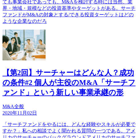
ても事業会社であっても、M&Aを検討する時には当然、業
界・地域・規模などの投資基準やターゲットがある。サーチ
ファンドがM&Aの対象とする/できる投資ターゲットはどの
ような企業なのだろ
【第2回】サーチャーはどんな人？成功
の条件#2 個人が主役のM&A「サーチフ
ァンド」という新しい事業承継の形
M&A全般
2020年11月02日
「サーチファンドをやるには、どんな経験やスキルが必要で
すか？」私への相談でよく聞かれる質問の一つである。アメ
リカのサーチャーのバックグラウンドアメリカのサーチファ