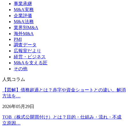
事業承継
M&A実務
企業評価
M&A法務
業界別M&A
海外M&A
PMI
調査データ
広報室だより
経営・ビジネス
M&Aを支える匠
その他
人気コラム
【図解】債務超過とは？赤字や資金ショートとの違い、解消
方法を…
2026年05月29日
TOB（株式公開買付け）とは？目的・仕組み・流れ・不成
立原因…