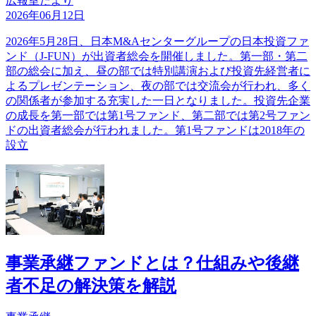
広報室だより
2026年06月12日
2026年5月28日、日本M&Aセンターグループの日本投資ファ
ンド（J-FUN）が出資者総会を開催しました。第一部・第二
部の総会に加え、昼の部では特別講演および投資先経営者に
よるプレゼンテーション、夜の部では交流会が行われ、多く
の関係者が参加する充実した一日となりました。投資先企業
の成長を第一部では第1号ファンド、第二部では第2号ファン
ドの出資者総会が行われました。第1号ファンドは2018年の
設立
事業承継ファンドとは？仕組みや後継
者不足の解決策を解説