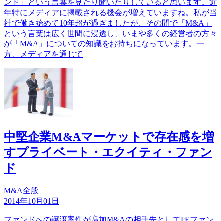
ンド」という言葉を見たり聞いたりしていると思います。近
年特にメディアに掲載される機会が増えていますね。私が当
社で働き始めて10年超が過ぎましたが、その間で「M&A」
という言葉は広く世間に浸透し、いまや多くの経営者の方々
が「M&A」についての知識をお持ちになっています。一
方、メディアを通じて
中堅企業M&Aマーケットで存在感を増
すプライベート・エクイティ・ファン
ド
M&A全般
2014年10月01日
ファンドへの譲渡案件が増加M&Aの相手先としてPEファン