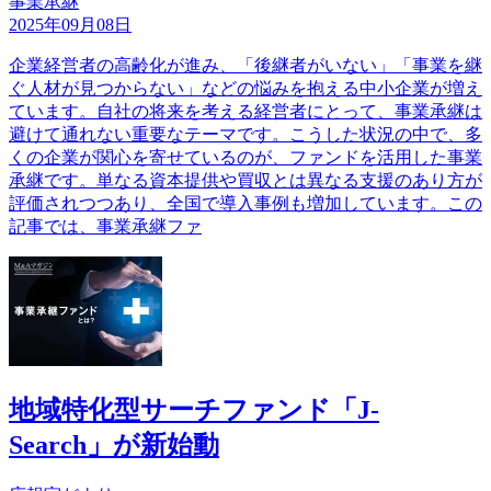
事業承継
2025年09月08日
企業経営者の高齢化が進み、「後継者がいない」「事業を継
ぐ人材が見つからない」などの悩みを抱える中小企業が増え
ています。自社の将来を考える経営者にとって、事業承継は
避けて通れない重要なテーマです。こうした状況の中で、多
くの企業が関心を寄せているのが、ファンドを活用した事業
承継です。単なる資本提供や買収とは異なる支援のあり方が
評価されつつあり、全国で導入事例も増加しています。この
記事では、事業承継ファ
地域特化型サーチファンド「J-
Search」が新始動