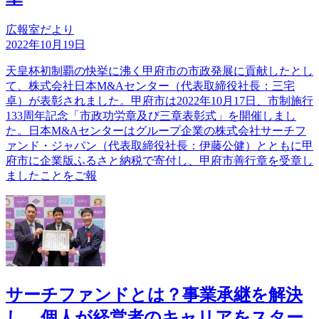
広報室だより
2022年10月19日
天皇杯初制覇の快挙に沸く甲府市の市政発展に貢献したとし
て、株式会社日本M&Aセンター（代表取締役社長：三宅
卓）が表彰されました。甲府市は2022年10月17日、市制施行
133周年記念「市政功労章及び三章表彰式」を開催しまし
た。日本M&Aセンターはグループ企業の株式会社サーチフ
ァンド・ジャパン（代表取締役社長：伊藤公健）とともに甲
府市に企業版ふるさと納税で寄付し、甲府市善行章を受章し
ましたことをご報
サーチファンドとは？事業承継を解決
し、個人が経営者のキャリアをスター