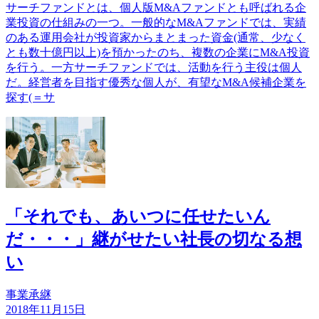
サーチファンドとは、個人版M&Aファンドとも呼ばれる企
業投資の仕組みの一つ。一般的なM&Aファンドでは、実績
のある運用会社が投資家からまとまった資金(通常、少なく
とも数十億円以上)を預かったのち、複数の企業にM&A投資
を行う。一方サーチファンドでは、活動を行う主役は個人
だ。経営者を目指す優秀な個人が、有望なM&A候補企業を
探す(＝サ
「それでも、あいつに任せたいん
だ・・・」継がせたい社長の切なる想
い
事業承継
2018年11月15日