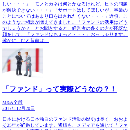
しい・・・」「モノとカネは何とかなるけれど、ヒトの問題
が解決できない・・・」「サポートはしてほしいが、事業の
ことについてはあまり口を出されたくない・・・」近頃、こ
のようなご相談が増えてきました。「ファンドの活用はどう
でしょうか？」とお聞きすると、経営者の多くの方が怪訝な
顔をして、「ファンドはちょっと・・・」おっしゃります。
確かに、ひと昔前は、
「ファンド」って実際どうなの？！
M&A全般
2017年12月20日
日本における日本独自のファンド活動の歴史は長く、おおよ
そ25年が経過しています。皆様も、メディアを通じて「ファ