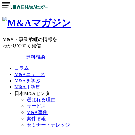
M&A・事業承継の情報を
わかりやすく発信
無料相談
コラム
M&Aニュース
M&Aを学ぶ
M&A用語集
日本M&Aセンター
選ばれる理由
サービス
M&A事例
案件情報
セミナー・ナレッジ