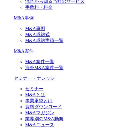
流れから知る当社のサービス
手数料・料金
M&A事例
M&A事例
M&A成約式
M&A成約実績一覧
M&A案件
M&A案件一覧
海外M&A案件一覧
セミナー・ナレッジ
セミナー
M&Aとは
事業承継とは
資料ダウンロード
M&Aマガジン
業界別のM&A動向
M&Aニュース