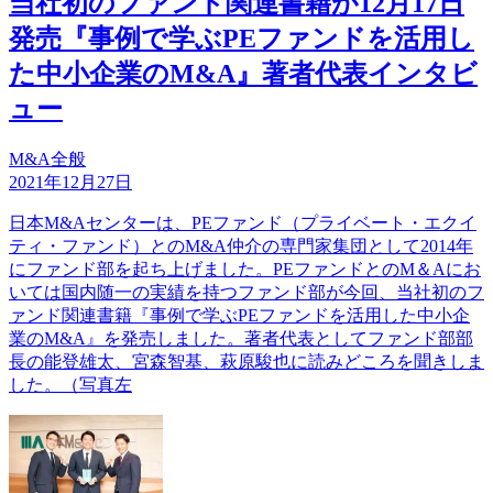
当社初のファンド関連書籍が12月17日
発売『事例で学ぶPEファンドを活用し
た中小企業のM&A』著者代表インタビ
ュー
M&A全般
2021年12月27日
日本M&Aセンターは、PEファンド（プライベート・エクイ
ティ・ファンド）とのM&A仲介の専門家集団として2014年
にファンド部を起ち上げました。PEファンドとのM＆Aにお
いては国内随一の実績を持つファンド部が今回、当社初のフ
ァンド関連書籍『事例で学ぶPEファンドを活用した中小企
業のM&A』を発売しました。著者代表としてファンド部部
長の能登雄太、宮森智基、萩原駿也に読みどころを聞きしま
した。（写真左