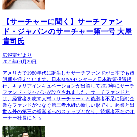
【サーチャーに聞く】サーチファン
ド・ジャパンのサーチャー第一号 大屋
貴司氏
広報室だより
2021年09月29日
アメリカで1980年代に誕生したサーチファンドが日本でも黎
明期を迎えています。日本M&Aセンターと日本政策投資銀
行、キャリアインキュベーションが出資して2020年にサーチ
ファンド・ジャパンが設立されました。サーチファンドと
は、経営者を志す人材（サーチャー）と後継者不足に悩む企
業をファンドがつなぐ第三者承継の新しい形です。起業と出
世以外の第三の経営者へのステップとなり、後継者不在のオ
ーナー社長にとっ