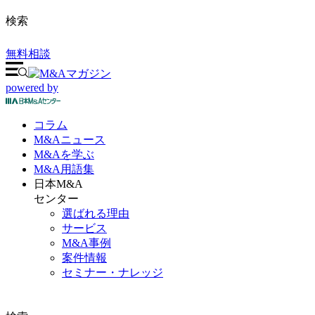
検索
無料相談
powered by
コラム
M&A
ニュース
M&Aを
学ぶ
M&A
用語集
日本M&A
センター
選ばれる理由
サービス
M&A事例
案件情報
セミナー・ナレッジ