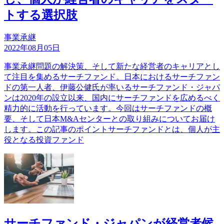
トする選択肢
事業承継
2022年08月05日
事業承継問題の解決策、そして新たな経営者のキャリアとし
て注目を集めるサーチファンド。日本におけるサーチファン
ドの第一人者、伊藤公健氏が率いるサーチファンド・ジャパ
ンは2020年の設立以来、国内にサーチファンドを広めるべく
精力的に活動を行っています。今回はサーチファンドの概
要、そして日本M&Aセンターとの取り組みについてお届け
します。この記事のポイントサーチファンドとは、個人が主
役となる投資ファンド
サーチファンド・ジャパンが経営者候