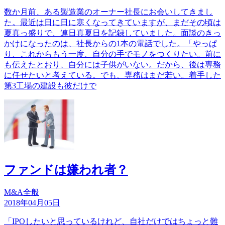
数か月前、ある製造業のオーナー社長にお会いしてきまし
た。最近は日に日に寒くなってきていますが、まだその頃は
夏真っ盛りで、連日真夏日を記録していました。面談のきっ
かけになったのは、社長からの1本の電話でした。「やっぱ
り、これからもう一度、自分の手でモノをつくりたい。前に
も伝えたとおり、自分には子供がいない。だから、後は専務
に任せたいと考えている。でも、専務はまだ若い。着手した
第3工場の建設も彼だけで
ファンドは嫌われ者？
M&A全般
2018年04月05日
「IPOしたいと思っているけれど、自社だけではちょっと難