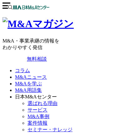
M&A・事業承継の情報を
わかりやすく発信
無料相談
コラム
M&Aニュース
M&Aを学ぶ
M&A用語集
日本M&Aセンター
選ばれる理由
サービス
M&A事例
案件情報
セミナー・ナレッジ