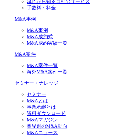
流れから知る当社のサービス
手数料・料金
M&A事例
M&A事例
M&A成約式
M&A成約実績一覧
M&A案件
M&A案件一覧
海外M&A案件一覧
セミナー・ナレッジ
セミナー
M&Aとは
事業承継とは
資料ダウンロード
M&Aマガジン
業界別のM&A動向
M&Aニュース