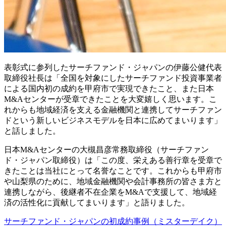
表彰式に参列したサーチファンド・ジャパンの伊藤公健代表
取締役社長は「全国を対象にしたサーチファンド投資事業者
による国内初の成約を甲府市で実現できたこと、また日本
M&Aセンターが受章できたことを大変嬉しく思います。こ
れからも地域経済を支える金融機関と連携してサーチファン
ドという新しいビジネスモデルを日本に広めてまいります」
と話しました。
日本M&Aセンターの大槻昌彦常務取締役（サーチファン
ド・ジャパン取締役）は「この度、栄えある善行章を受章で
きたことは当社にとって名誉なことです。これからも甲府市
や山梨県のために、地域金融機関や会計事務所の皆さま方と
連携しながら、後継者不在企業をM&Aで支援して、地域経
済の活性化に貢献してまいります」と語りました。
サーチファンド・ジャパンの初成約事例（ミスターデイク）