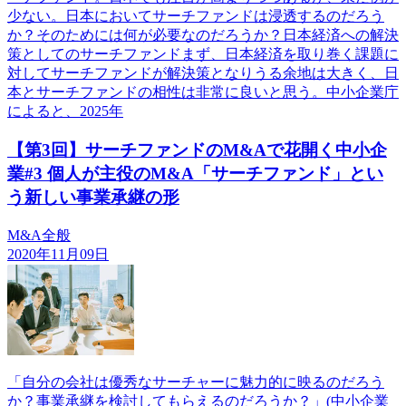
少ない。日本においてサーチファンドは浸透するのだろう
か？そのためには何が必要なのだろうか？日本経済への解決
策としてのサーチファンドまず、日本経済を取り巻く課題に
対してサーチファンドが解決策となりうる余地は大きく、日
本とサーチファンドの相性は非常に良いと思う。中小企業庁
によると、2025年
【第3回】サーチファンドのM&Aで花開く中小企
業#3 個人が主役のM&A「サーチファンド」とい
う新しい事業承継の形
M&A全般
2020年11月09日
「自分の会社は優秀なサーチャーに魅力的に映るのだろう
か？事業承継を検討してもらえるのだろうか？」(中小企業