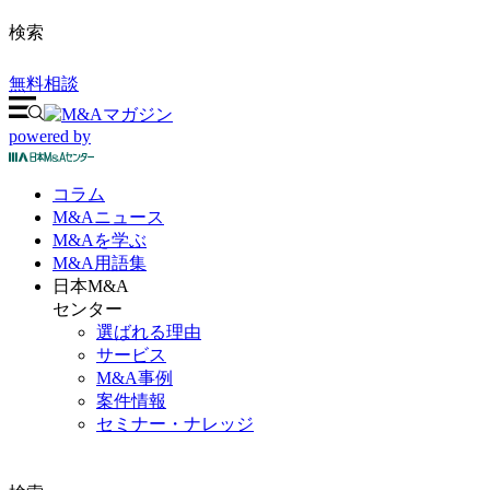
検索
無料相談
powered by
コラム
M&A
ニュース
M&Aを
学ぶ
M&A
用語集
日本M&A
センター
選ばれる理由
サービス
M&A事例
案件情報
セミナー・ナレッジ