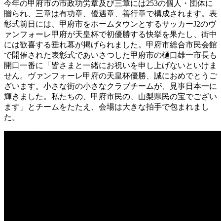
今年の甲府市の市政功労章及び三章には253の個人・団体に
贈られ、三章は有功章、優遇章、善行章で構成されます。表
彰式前日には、甲府市をホームタウンとするサッカーJ2のヴ
ァンフォーレ甲府が天皇杯で初優勝する快挙を果たし、街中
には歓喜する垂れ幕が掲げられました。甲府市総合市民会館
で開催された表彰式であいさつした甲府市の樋口雄一市長も
開口一番に「皆さまと一緒にお祝いを申し上げないといけま
せん。ヴァンフォーレ甲府の天皇杯優勝、誠におめでとうご
ざいます。小さな街の小さなクラブチームが、見事日本一に
輝きました。私たちの、甲府市民の、山梨県民の宝でござい
ます」とチームをたたえ、会場は大きな拍手で包まれまし
た。