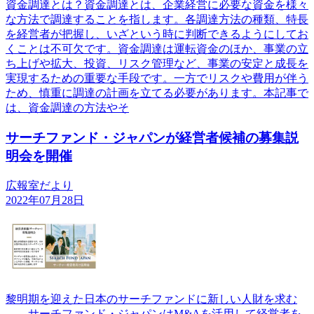
資金調達とは？資金調達とは、企業経営に必要な資金を様々
な方法で調達することを指します。各調達方法の種類、特長
を経営者が把握し、いざという時に判断できるようにしてお
くことは不可欠です。資金調達は運転資金のほか、事業の立
ち上げや拡大、投資、リスク管理など、事業の安定と成長を
実現するための重要な手段です。一方でリスクや費用が伴う
ため、慎重に調達の計画を立てる必要があります。本記事で
は、資金調達の方法やそ
サーチファンド・ジャパンが経営者候補の募集説
明会を開催
広報室だより
2022年07月28日
黎明期を迎えた日本のサーチファンドに新しい人財を求む
―。サーチファンド・ジャパンはM&Aを活用して経営者を