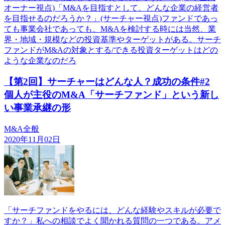
オーナー視点)「M&Aを目指すとして、どんな企業の経営者
を目指せるのだろうか？」(サーチャー視点)ファンドであっ
ても事業会社であっても、M&Aを検討する時には当然、業
界・地域・規模などの投資基準やターゲットがある。サーチ
ファンドがM&Aの対象とする/できる投資ターゲットはどの
ような企業なのだろ
【第2回】サーチャーはどんな人？成功の条件#2
個人が主役のM&A「サーチファンド」という新し
い事業承継の形
M&A全般
2020年11月02日
「サーチファンドをやるには、どんな経験やスキルが必要で
すか？」私への相談でよく聞かれる質問の一つである。アメ