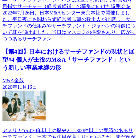
目指すサーチャー（経営者候補）の募集に向けた説明会を
2022年7月26日、日本M&Aセンター東京本社で開催しまし
た。平日夜にも関わらず経営者志望の数十人が出席し、サー
チファンドの仕組みやサーチファンド・ジャパンの特徴につ
いて耳を傾けました。当日はマスコミの撮影もあり、広がり
つつあるサーチファン
【第4回】日本におけるサーチファンドの現状と展
望#4 個人が主役のM&A「サーチファンド」とい
う新しい事業承継の形
M&A全般
2020年11月16日
アメリカでは30年以上の歴史と、300件以上の実績のあるサ
ーチファンド。日本でも注目が高まりつつあるが、未だ例が