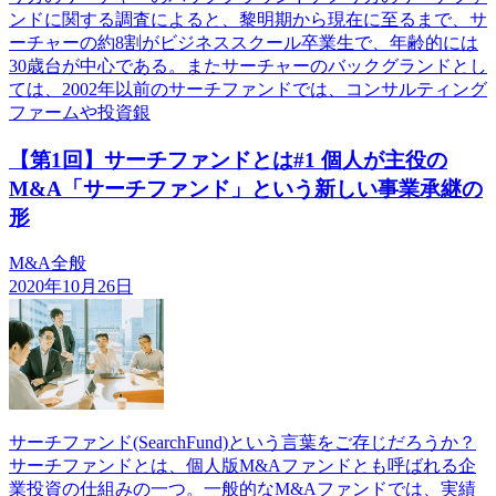
ンドに関する調査によると、黎明期から現在に至るまで、サ
ーチャーの約8割がビジネススクール卒業生で、年齢的には
30歳台が中心である。またサーチャーのバックグランドとし
ては、2002年以前のサーチファンドでは、コンサルティング
ファームや投資銀
【第1回】サーチファンドとは#1 個人が主役の
M&A「サーチファンド」という新しい事業承継の
形
M&A全般
2020年10月26日
サーチファンド(SearchFund)という言葉をご存じだろうか？
サーチファンドとは、個人版M&Aファンドとも呼ばれる企
業投資の仕組みの一つ。一般的なM&Aファンドでは、実績