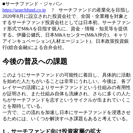
■サーチファンド・ジャパン
https://searchfund.co.jp
? サーチファンドの産業化を目指し
2020年8月に設立された投資会社で、全国・全業種を対象と
するサーチファンド投資会社としては日本初。サーチファン
ド形式でM&Aを目指す個人に、資金・情報・知見等を提供
する。伊藤公健氏、日本M&Aセンター(M&A仲介)、キャリ
アインキュベーション(人材エージェント)、日本政策投資銀
行(総合金融)による合弁会社。
今後の普及への課題
このようにサーチファンドの可能性に着目し、具体的に活動
を始めた人たちがいることは非常にうれしい。今後は、各プ
レイヤーの活躍によりサーチファンドという仕組みの有用性
が証明され、また仕組み自体も洗練され、さらに多くの人た
ちがサーチファンドを志すというサイクルが生まれていくこ
とを期待している。
一方で、この流れを加速し日本にサーチファンドを浸透させ
るためには、いくつか解決すべき課題もあると考えている。
1．サーチファンド向け投資家層の拡大