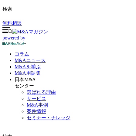
検索
無料相談
powered by
コラム
M&A
ニュース
M&Aを
学ぶ
M&A
用語集
日本M&A
センター
選ばれる理由
サービス
M&A事例
案件情報
セミナー・ナレッジ