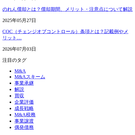
のれん償却とは？償却期間、メリット・注意点について解説
2025年05月27日
COC（チェンジオブコントロール）条項とは？記載例やメ
リット…
2026年07月03日
注目のタグ
M&A
M&Aスキーム
事業承継
解説
買収
企業評価
成長戦略
M&A税務
事業譲渡
偶発債務