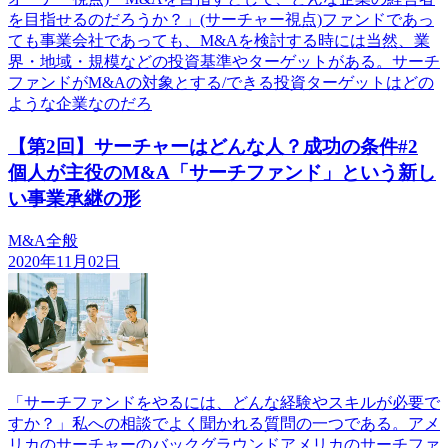
を目指せるのだろうか？」(サーチャー視点)ファンドであっ
ても事業会社であっても、M&Aを検討する時には当然、業
界・地域・規模などの投資基準やターゲットがある。サーチ
ファンドがM&Aの対象とする/できる投資ターゲットはどの
ような企業なのだろ
【第2回】サーチャーはどんな人？成功の条件#2
個人が主役のM&A「サーチファンド」という新し
い事業承継の形
M&A全般
2020年11月02日
「サーチファンドをやるには、どんな経験やスキルが必要で
すか？」私への相談でよく聞かれる質問の一つである。アメ
リカのサーチャーのバックグラウンドアメリカのサーチファ