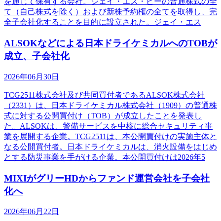
を通じて保有する会社。ジェイ・エス・ビーの普通株式の全
て（自己株式を除く）および新株予約権の全てを取得し、完
全子会社化することを目的に設立された。ジェイ・エス
ALSOKなどによる日本ドライケミカルへのTOBが
成立、子会社化
2026年06月30日
TCG2511株式会社及び共同買付者であるALSOK株式会社
（2331）は、日本ドライケミカル株式会社（1909）の普通株
式に対する公開買付け（TOB）が成立したことを発表し
た。ALSOKは、警備サービスを中核に総合セキュリティ事
業を展開する企業。TCG2511は、本公開買付けの実施主体と
なる公開買付者。日本ドライケミカルは、消火設備をはじめ
とする防災事業を手がける企業。本公開買付けは2026年5
MIXIがグリーHDからファンド運営会社を子会社
化へ
2026年06月22日