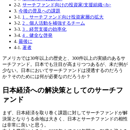
2-2.
サーチファンド向けの投資家/支援組織</b>
3.
今後の普及への課題
3-1.
1．サーチファンド向け投資家層の拡大
3-2.
2．個人活動を補強するチーム
3-3.
3．経営支援の効率化
3-4.
4．健全な啓発
4.
最後に
4-1.
著者
アメリカでは30年以上の歴史と、300件以上の実績のあるサ
ーチファンド。日本でも注目が高まりつつあるが、未だ例が
少ない。日本においてサーチファンドは浸透するのだろう
か？そのためには何が必要なのだろうか？
日本経済への解決策としてのサーチフ
ァンド
まず、日本経済を取り巻く課題に対してサーチファンドが解
決策となりうる余地は大きく、日本とサーチファンドの相性
は非常に良いと思う。