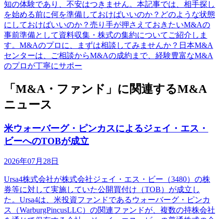
知の体験であり、不安はつきません。本記事では、相手探し
を始める前に何を準備しておけばいいのか？どのような状態
にしておけばいいのか？売り手が押さえておきたいM&Aの
事前準備として資料収集・株式の集約についてご紹介しま
す。M&Aのプロに、まずは相談してみませんか？日本M&A
センターは、ご相談からM&Aの成約まで、経験豊富なM&A
のプロが丁寧にサポー
「M&A・ファンド」に関連するM&A
ニュース
米ウォーバーグ・ピンカスによるジェイ・エス・
ビーへのTOBが成立
2026年07月28日
Ursa4株式会社が株式会社ジェイ・エス・ビー（3480）の株
券等に対して実施していた公開買付け（TOB）が成立し
た。Ursa4は、米投資ファンドであるウォーバーグ・ピンカ
ス（WarburgPincusLLC）の関連ファンドが、複数の持株会社