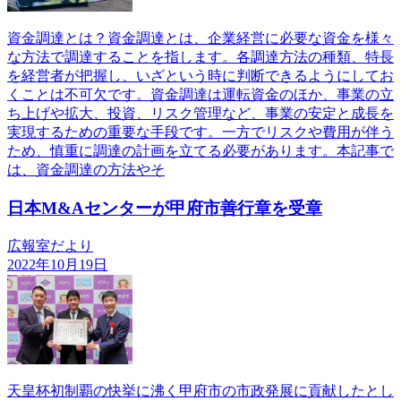
資金調達とは？資金調達とは、企業経営に必要な資金を様々
な方法で調達することを指します。各調達方法の種類、特長
を経営者が把握し、いざという時に判断できるようにしてお
くことは不可欠です。資金調達は運転資金のほか、事業の立
ち上げや拡大、投資、リスク管理など、事業の安定と成長を
実現するための重要な手段です。一方でリスクや費用が伴う
ため、慎重に調達の計画を立てる必要があります。本記事で
は、資金調達の方法やそ
日本M&Aセンターが甲府市善行章を受章
広報室だより
2022年10月19日
天皇杯初制覇の快挙に沸く甲府市の市政発展に貢献したとし