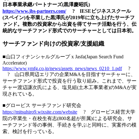
日本事業承継パートナーズ(黒澤慶昭氏)
https://www.jbs-partners.com/
? IESEビジネススクール
(スペイン)を卒業した黒澤氏が2019年に立ち上げたサーチフ
ァンド。複数の投資家から出資を得てサーチ活動を行う、伝
統的なサーチファンド形式でのサーチャーとしては日本初。
サーチファンド向けの投資家/支援組織
■山口フィナンシャルグループ x Jasfa(Japan Search Fund
Accelerator)
https://www.ymfg.co.jp/news/assets_news/news_0210_1.pdf
?
? 山口県周辺エリアの企業M&Aを目指すサーチャーに、
サーチファンド形式で投資を行う取り組み。これまで、サー
チャー渡辺謙次氏による、塩見組(土木工事業者)のM&Aが実
現されている。
■グロービス サーチファンド研究会
https://mitsuhiro9.wixsite.com/website
? グロービス経営大学
院の卒業生・在校生有志(800名超が所属)による研究会。サ
ーチファンド等の事例、手続きを学ぶと同時に、実案件の模
索、検討を行っている。