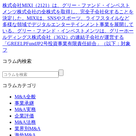
株式会社MIXI（2121）は、グリー・ファンド・インベスト
メンツ株式会社の全株式を取得し、完全子会社化することを
決定した。MIXIは、SNSやスポーツ、ライフスタイルなど
多様な領域でデジタルエンターテインメント事業を展開して
いる。グリー・ファンド・インベストメンツは、グリーホー
ルディングス株式会社（3632）の連結子会社が運営する
「GREELPFundJP2号投資事業有限責任組合」（以下：対象
フ
コラム内検索
コラムカテゴリ
M&A全般
事業承継
M&A実務
企業評価
M&A法務
業界別M&A
海外M&A