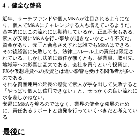
4．健全な啓発
近年、サーチファンドや個人M&Aが注目されるようにな
り、個人でM&Aにチャレンジする人も増えているようだ。
基本的にはこの流れには期待しているが、正直不安もある。
素人が安易にM&Aを行い事故が起きないかという不安だ。
資金があり、売手と合意さえすれば誰でもM&Aはできる。
その後経営に失敗しても、法律上/ルール上の責任は限定さ
れている。しかし法的に責任が無くとも、従業員、取引先、
地域等への影響は甚大である。会社を買うという投資は、
FXや仮想通貨への投資とは違い影響を受ける関係者が多い
のである。
それを資産運用の延長の感覚で素人が手を出して失敗すると
「やっぱり個人は信用できない」と、せっかくの良い流れに
水を差しかねない。
安易にM&Aを煽るのではなく、業界の健全な発展のため
に、責任あるサポートと啓発を行っていくべきだと考えてい
る
最後に