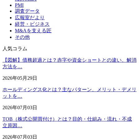
PMI
調査データ
広報室だより
経営・ビジネス
M&Aを支える匠
その他
人気コラム
【図解】債務超過とは？赤字や資金ショートとの違い、解消
方法を…
2026年05月29日
ホールディングス化とは？主なパターン、メリット・デメリ
ットを…
2026年07月03日
TOB（株式公開買付け）とは？目的・仕組み・流れ・不成
立原因…
2026年07月03日