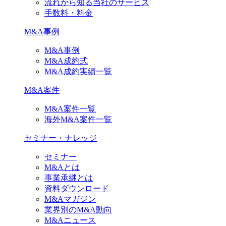
流れから知る当社のサービス
手数料・料金
M&A事例
M&A事例
M&A成約式
M&A成約実績一覧
M&A案件
M&A案件一覧
海外M&A案件一覧
セミナー・ナレッジ
セミナー
M&Aとは
事業承継とは
資料ダウンロード
M&Aマガジン
業界別のM&A動向
M&Aニュース