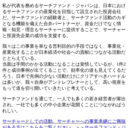
私が代表を務めるサーチファンド・ジャパンは、日本におけ
るサーチファンドの産業化を目指して設立された投資会社
だ。サーチファンドの経験者と、サーチファンド活動のカギ
となる機能を備えた合弁パートナーが、資金だけでなく情
報・知見・理念もサーチャーに提供することで、サーチャー
と投資先企業の成功を支援する。
我々はこの事業を単なる営利目的の手段ではなく、事業化・
産業化することが日本経済や社会への貢献につながる活動だ
ととらえている。
当面は手間のかかる活動になることは覚悟しているが、1件2
件と成功事例が出てくることで、効率化の道も見えてくるだ
ろう。日本で先例の少ない活動だけにクリアすべきハードル
は多いが、我々自身がアントレプレナーとして、高い視座を
もって道を切り開いていきたいと考えている。
サーチファンドを通じて、一人でも多くの若き経営者が輩出
され、一社でも多くの中小企業が花開くことにつながればう
れしい。
サーチャーとしての活動、サーチャーへの事業承継にご興味
がある方はこちらをご覧ください ＞＞サーチファンド・ジ