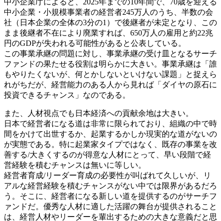
中小企業庁によると、2025年までの10年間で、70歳を迎える
中小企業・小規模事業者の経営者245万人のうち、半数の会
社（日本企業の全体の3分の1）で後継者が未定となり、この
まま後継者不在により廃業すれば、650万人の雇用と約22兆
円のGDPが失われる可能性があると公表している。
この事業承継の問題に対し、事業承継の受け皿となるサーチ
ファンドの果たせる役割は明らかに大きい。事業承継は「誰
もやりたくないが、何とかしないといけない課題」と捉えら
れがちだが、経営能力のある人から見れば「ダイヤの原石に
投資できるチャンス」なのである。
また、人材視点でも日本経済への貢献余地は大きい。
日本で経営者になる道は非常に限られており、組織の中で時
間をかけて出世するか、起業するかしか現実的な道がないの
が実態である。特に起業家タイプではなく、既存の事業を改
善する/大きくするのが得意な人材にとって、早い段階で経
営経験を積むチャンスは無いに等しい。
経営者育成/リーダー育成の必要性が叫ばれて久しいが、リ
アルな経営経験を積むチャンスがない中では限界があるだろ
う。そこに、経営者になる新しい道を提供するのがサーチフ
ァンドだ。優秀な人材に適した活躍の舞台が提供されること
は、経営人材やリーダーを輩出するための大きな意義だと思