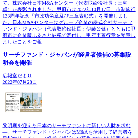
て、株式会社日本M&Aセンター（代表取締役社長：三宅
卓）が表彰されました。甲府市は2022年10月17日、市制施行
133周年記念「市政功労章及び三章表彰式」を開催しまし
た。日本M&Aセンターはグループ企業の株式会社サーチフ
ァンド・ジャパン（代表取締役社長：伊藤公健）とともに甲
府市に企業版ふるさと納税で寄付し、甲府市善行章を受章し
ましたことをご報
サーチファンド・ジャパンが経営者候補の募集説
明会を開催
広報室だより
2022年07月28日
黎明期を迎えた日本のサーチファンドに新しい人財を求む
―。サーチファンド・ジャパンはM&Aを活用して経営者を