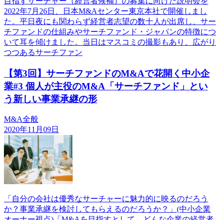
目指すサーチャー（経営者候補）の募集に向けた説明会を
2022年7月26日、日本M&Aセンター東京本社で開催しまし
た。平日夜にも関わらず経営者志望の数十人が出席し、サー
チファンドの仕組みやサーチファンド・ジャパンの特徴につ
いて耳を傾けました。当日はマスコミの撮影もあり、広がり
つつあるサーチファン
【第3回】サーチファンドのM&Aで花開く中小企
業#3 個人が主役のM&A「サーチファンド」とい
う新しい事業承継の形
M&A全般
2020年11月09日
「自分の会社は優秀なサーチャーに魅力的に映るのだろう
か？事業承継を検討してもらえるのだろうか？」(中小企業
オーナー視点)「M&Aを目指すとして、どんな企業の経営者