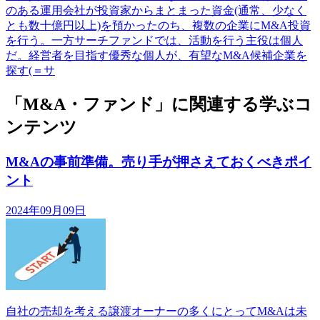
のある運用会社が投資家からまとまった資金(通常、少なく
とも数十億円以上)を預かったのち、複数の企業にM&A投資
を行う。一方サーチファンドでは、活動を行う主役は個人
だ。経営者を目指す優秀な個人が、有望なM&A候補企業を
探す(＝サ
「M&A・ファンド」に関連する学ぶコ
ンテンツ
M&Aの事前準備。売り手が押さえておくべきポイ
ント
2024年09月09日
自社の売却を考える譲渡オーナーの多くにとってM&Aは未