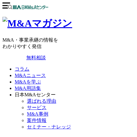
M&A・事業承継の情報を
わかりやすく発信
無料相談
コラム
M&Aニュース
M&Aを学ぶ
M&A用語集
日本M&Aセンター
選ばれる理由
サービス
M&A事例
案件情報
セミナー・ナレッジ