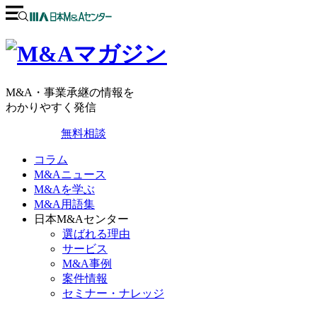
M&A・事業承継の情報を
わかりやすく発信
無料相談
コラム
M&Aニュース
M&Aを学ぶ
M&A用語集
日本M&Aセンター
選ばれる理由
サービス
M&A事例
案件情報
セミナー・ナレッジ