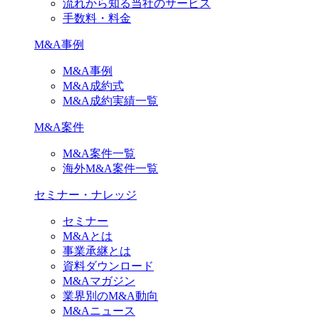
流れから知る当社のサービス
手数料・料金
M&A事例
M&A事例
M&A成約式
M&A成約実績一覧
M&A案件
M&A案件一覧
海外M&A案件一覧
セミナー・ナレッジ
セミナー
M&Aとは
事業承継とは
資料ダウンロード
M&Aマガジン
業界別のM&A動向
M&Aニュース