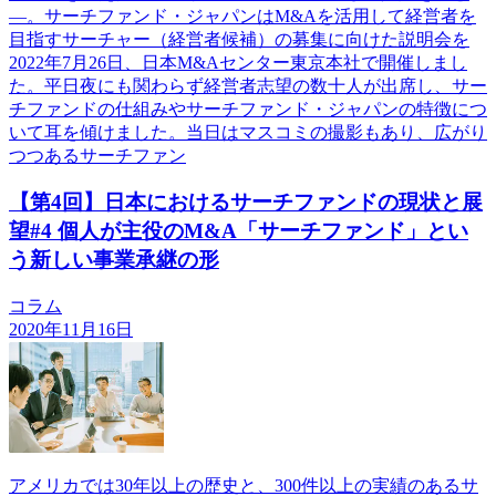
―。サーチファンド・ジャパンはM&Aを活用して経営者を
目指すサーチャー（経営者候補）の募集に向けた説明会を
2022年7月26日、日本M&Aセンター東京本社で開催しまし
た。平日夜にも関わらず経営者志望の数十人が出席し、サー
チファンドの仕組みやサーチファンド・ジャパンの特徴につ
いて耳を傾けました。当日はマスコミの撮影もあり、広がり
つつあるサーチファン
【第4回】日本におけるサーチファンドの現状と展
望#4 個人が主役のM&A「サーチファンド」とい
う新しい事業承継の形
コラム
2020年11月16日
アメリカでは30年以上の歴史と、300件以上の実績のあるサ