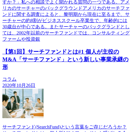
すか？」私への相談でよく聞かれる質問の一つである。アメ
リカのサーチャーのバックグラウンドアメリカのサーチファ
ンドに関する調査によると、黎明期から現在に至るまで、サ
ーチャーの約8割がビジネススクール卒業生で、年齢的には
30歳台が中心である。またサーチャーのバックグランドとし
ては、2002年以前のサーチファンドでは、コンサルティング
ファームや投資銀
【第1回】サーチファンドとは#1 個人が主役の
M&A「サーチファンド」という新しい事業承継の
形
コラム
2020年10月26日
サーチファンド(SearchFund)という言葉をご存じだろうか？