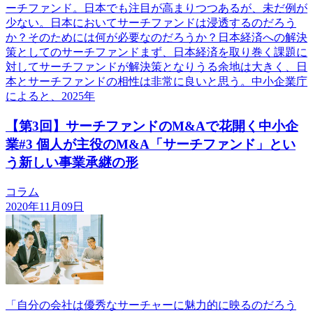
ーチファンド。日本でも注目が高まりつつあるが、未だ例が
少ない。日本においてサーチファンドは浸透するのだろう
か？そのためには何が必要なのだろうか？日本経済への解決
策としてのサーチファンドまず、日本経済を取り巻く課題に
対してサーチファンドが解決策となりうる余地は大きく、日
本とサーチファンドの相性は非常に良いと思う。中小企業庁
によると、2025年
【第3回】サーチファンドのM&Aで花開く中小企
業#3 個人が主役のM&A「サーチファンド」とい
う新しい事業承継の形
コラム
2020年11月09日
「自分の会社は優秀なサーチャーに魅力的に映るのだろう