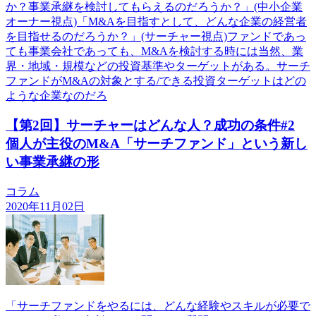
か？事業承継を検討してもらえるのだろうか？」(中小企業
オーナー視点)「M&Aを目指すとして、どんな企業の経営者
を目指せるのだろうか？」(サーチャー視点)ファンドであっ
ても事業会社であっても、M&Aを検討する時には当然、業
界・地域・規模などの投資基準やターゲットがある。サーチ
ファンドがM&Aの対象とする/できる投資ターゲットはどの
ような企業なのだろ
【第2回】サーチャーはどんな人？成功の条件#2
個人が主役のM&A「サーチファンド」という新し
い事業承継の形
コラム
2020年11月02日
「サーチファンドをやるには、どんな経験やスキルが必要で