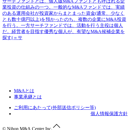
サーチファンドとは、個人版M&Aファンドとも呼ばれる企
業投資の仕組みの一つ。一般的なM&Aファンドでは、実績
のある運用会社が投資家からまとまった資金(通常、少なく
とも数十億円以上)を預かったのち、複数の企業にM&A投資
を行う。一方サーチファンドでは、活動を行う主役は個人
だ。経営者を目指す優秀な個人が、有望なM&A候補企業を
探す(＝サ
M&Aとは
事業承継とは
ご利用にあたって(外部送信ポリシー等)
個人情報保護方針
© Nihon M&A Center Inc.