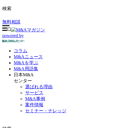
検索
無料相談
powered by
コラム
M&A
ニュース
M&Aを
学ぶ
M&A
用語集
日本M&A
センター
選ばれる理由
サービス
M&A事例
案件情報
セミナー・ナレッジ