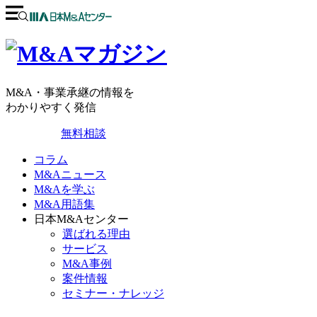
M&A・事業承継の情報を
わかりやすく発信
無料相談
コラム
M&Aニュース
M&Aを学ぶ
M&A用語集
日本M&Aセンター
選ばれる理由
サービス
M&A事例
案件情報
セミナー・ナレッジ