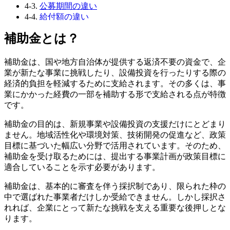
4-3.
公募期間の違い
4-4.
給付額の違い
4-5.
受給のしやすさの違い
補助金とは？
4-6.
手続きの難易度の違い
4-7.
採択率の違い
5.
補助金や助成金を申請する流れ
補助金は、国や地方自治体が提供する返済不要の資金で、企
5-1.
①事前準備
業が新たな事業に挑戦したり、設備投資を行ったりする際の
5-2.
②申請書類の作成と提出
経済的負担を軽減するために支給されます。その多くは、事
5-3.
③審査と採択の結果通知
業にかかった経費の一部を補助する形で支給される点が特徴
6.
補助金や助成金を申請・受給する際の注意点
です。
6-1.
まとまった資金の確保が必要となる
補助金の目的は、新規事業や設備投資の支援だけにとどまり
6-2.
後払いであり、必ず支給されるわけではない
ません。地域活性化や環境対策、技術開発の促進など、政策
6-3.
事業期間外は対象外となる
目標に基づいた幅広い分野で活用されています。そのため、
6-4.
法令違反をした場合は行政処分の対象となる
補助金を受け取るためには、提出する事業計画が政策目標に
7.
M&Aに活用できる補助金
適合していることを示す必要があります。
7-1.
事業承継・引継ぎ補助金
7-2.
事業再構築補助金
補助金は、基本的に審査を伴う採択制であり、限られた枠の
8.
M&A後に活用できる助成金
中で選ばれた事業者だけしか受給できません。しかし採択さ
8-1.
キャリアアップ助成金
れれば、企業にとって新たな挑戦を支える重要な後押しとな
8-2.
人材開発支援助成金
ります。
8-3.
働き方改革推進支援助成金