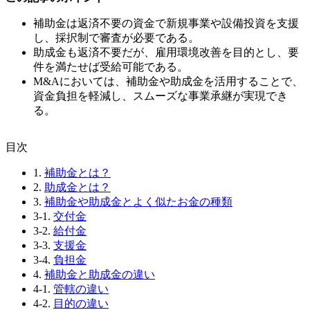
補助金は返済不要の資金で新規事業や設備投資を支援
し、採択制で審査が必要である。
助成金も返済不要だが、雇用環境改善を目的とし、要
件を満たせば受給可能である。
M&Aにおいては、補助金や助成金を活用することで、
資金負担を軽減し、スムーズな事業承継が実現でき
る。
⽬次
1.
補助金とは？
2.
助成金とは？
3.
補助金や助成金とよく似たお金の種類
3-1.
交付金
3-2.
給付金
3-3.
支援金
3-4.
負担金
4.
補助金と助成金の違い
4-1.
管轄の違い
4-2.
目的の違い