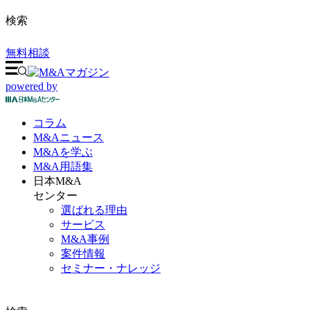
検索
無料相談
powered by
コラム
M&A
ニュース
M&Aを
学ぶ
M&A
用語集
日本M&A
センター
選ばれる理由
サービス
M&A事例
案件情報
セミナー・ナレッジ