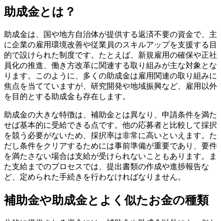
9.
終わりに
助成金とは？
9-1.
著者
助成金は、国や地方自治体が提供する返済不要の資金で、主
に企業の雇用環境改善や従業員のスキルアップを支援する目
的で設けられた制度です。たとえば、新規雇用の確保や正社
員化の推進、働き方改革に関連する取り組みが主な対象とな
ります。このように、多くの助成金は雇用関連の取り組みに
焦点を当てていますが、研究開発や地域振興など、雇用以外
を目的とする助成金も存在します。
助成金の大きな特徴は、補助金とは異なり、申請条件を満た
せば基本的に受給できる点です。他の応募者と比較して採択
を競う必要がないため、採択率は非常に高いといえます。た
だし条件をクリアするためには事前準備が重要であり、要件
を満たさない場合は支給が受けられないこともあります。ま
た支給までのプロセスでは、提出書類の作成や進捗報告な
ど、定められた手続きを行わなければなりません。
補助金や助成金とよく似たお金の種類