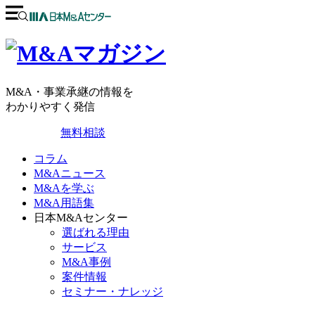
M&A・事業承継の情報を
わかりやすく発信
無料相談
コラム
M&Aニュース
M&Aを学ぶ
M&A用語集
日本M&Aセンター
選ばれる理由
サービス
M&A事例
案件情報
セミナー・ナレッジ