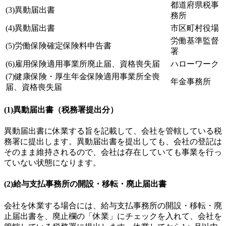
都道府県税事
(3)異動届出書
務所
(4)異動届出書
市区町村役場
労働基準監督
(5)労働保険確定保険料申告書
署
(6)雇用保険適用事業所廃止届、資格喪失届
ハローワーク
(7)健康保険・厚生年金保険適用事業所全喪
年金事務所
届、資格喪失届
(1)異動届出書（税務署提出分）
異動届出書に休業する旨を記載して、会社を管轄している税
務署に提出します。異動届出書を提出しても、会社の登記は
そのまま維持されるので、会社は存在していても事業を行っ
ていない状態になります。
(2)給与支払事務所の開設・移転・廃止届出書
会社を休業する場合には、給与支払事務所の開設・移転・廃
止届出書を、廃止欄の「休業」にチェックを入れて、会社を