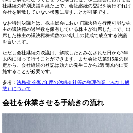
社継続の特別決議を経た上で、会社継続の登記を実行すれば
会社を解散していない状態に戻すことが可能です。
なお特別決議とは、株主総会において議決権を行使可能な株
主の議決権の過半数を保有している株主が出席した上で、出
席した株主の議決権株式数の2/3以上の賛成で成立する決議
を言います。
ただし会社継続の決議は、解散したとみなされた日から3年
以内に限って行うことができます。また会社法第915条の規
定から、会社継続の登記は効力の発生日から2週間以内に実
施することが必要です。
参考：
法務省 令和7年度の休眠会社等の整理作業（みなし解
散）について
会社を休業させる手続きの流れ