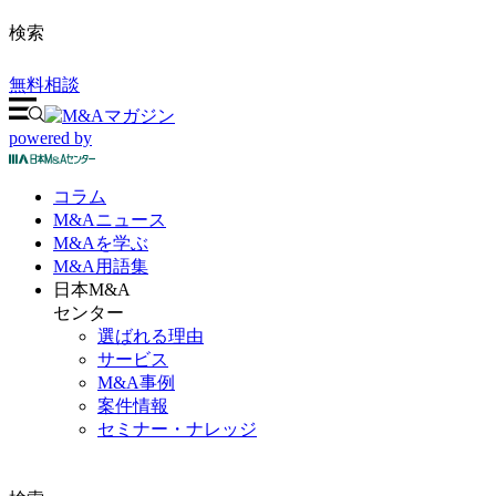
検索
無料相談
powered by
コラム
M&A
ニュース
M&Aを
学ぶ
M&A
用語集
日本M&A
センター
選ばれる理由
サービス
M&A事例
案件情報
セミナー・ナレッジ