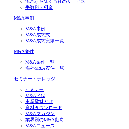
流れから知る当社のサービス
手数料・料金
M&A事例
M&A事例
M&A成約式
M&A成約実績一覧
M&A案件
M&A案件一覧
海外M&A案件一覧
セミナー・ナレッジ
セミナー
M&Aとは
事業承継とは
資料ダウンロード
M&Aマガジン
業界別のM&A動向
M&Aニュース