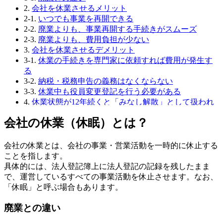
2.
会社を休業させるメリット
2-1.
いつでも事業を再開できる
2-2.
廃業よりも、事業再開する手続きがスムーズ
2-3.
廃業よりも、費用負担が少ない
3.
会社を休業させるデメリット
3-1.
休業の手続きを専門家に依頼すれば費用が発生す
る
3-2.
納税・税務申告の義務はなくならない
3-3.
休業中も役員変更登記を行う必要がある
4.
休業状態が12年続くと「みなし解散」として扱われ
る
会社の休業（休眠）とは？
5.
会社を休業させる手続きの流れ
5-1.
①事業を停止する
5-2.
②各種書類を作成・提出する
会社の休業とは、会社の事業・営業活動を一時的に休止する
5-3.
(1)異動届出書（税務署提出分）
ことを指します。
5-4.
(2)給与支払事務所の開設・移転・廃止届出書
具体的には、法人登記簿上に法人登記の記録を残したまま
5-5.
(3)異動届出書（都道府県税事務所提出分）
で、運営しているすべての事業活動を休止させます。なお、
5-6.
(4)異動届出書（市区町村役場提出分）
「休眠」と呼ぶ場合もあります。
5-7.
(5)労働保険確定保険料申告書
5-8.
(6)雇用保険適用事業所廃止届、資格喪失届
廃業との違い
5-9.
(7)健康保険・厚生年金保険適用事業所全喪届、資