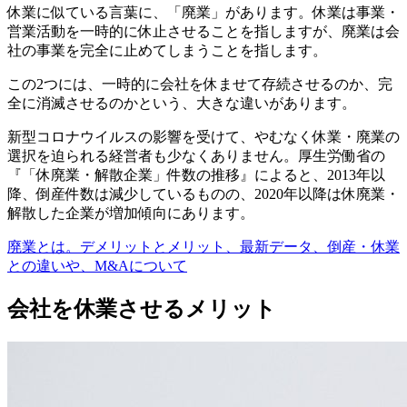
格喪失届
休業に似ている言葉に、「廃業」があります。休業は事業・
5-10.
③書類が受理され次第、休眠状態となる
営業活動を一時的に休止させることを指しますが、廃業は会
6.
会社の休業にかかる費用
社の事業を完全に止めてしまうことを指します。
7.
休眠状態から事業を再開する手続き
この2つには、一時的に会社を休ませて存続させるのか、完
7-1.
①事前確認
全に消滅させるのかという、大きな違いがあります。
7-2.
会社が登記上存続しているか
7-3.
税金の滞納がないか
新型コロナウイルスの影響を受けて、やむなく休業・廃業の
7-4.
事業の再開によって収益を得られるか
選択を迫られる経営者も少なくありません。厚生労働省の
7-5.
②異動届出書を作成・提出する
『「休廃業・解散企業」件数の推移』によると、2013年以
7-6.
③休業中の会計処理・確定申告を行う
降、倒産件数は減少しているものの、2020年以降は休廃業・
7-7.
④青色申告を再申請する
解散した企業が増加傾向にあります。
8.
会社の休業を決断する前に、M&A活用も検討を
8-1.
監修
廃業とは。デメリットとメリット、最新データ、倒産・休業
との違いや、M&Aについて
会社を休業させるメリット