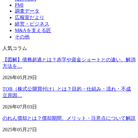
PMI
調査データ
広報室だより
経営・ビジネス
M&Aを支える匠
その他
人気コラム
【図解】債務超過とは？赤字や資金ショートとの違い、解消
方法を…
2026年05月29日
TOB（株式公開買付け）とは？目的・仕組み・流れ・不成
立原因…
2026年07月03日
のれん償却とは？償却期間、メリット・注意点について解説
2025年05月27日