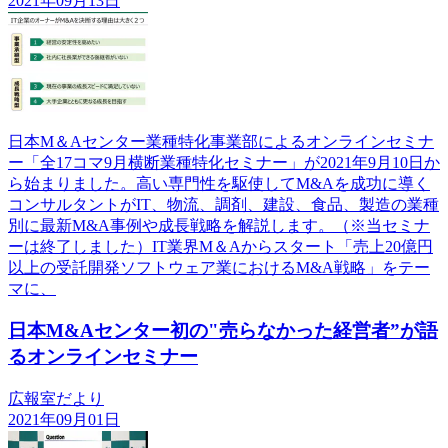
2021年09月13日
日本M＆Aセンター業種特化事業部によるオンラインセミナ
ー「全17コマ9月横断業種特化セミナー」が2021年9月10日か
ら始まりました。高い専門性を駆使してM&Aを成功に導く
コンサルタントがIT、物流、調剤、建設、食品、製造の業種
別に最新M&A事例や成長戦略を解説します。（※当セミナ
ーは終了しました）IT業界M＆Aからスタート「売上20億円
以上の受託開発ソフトウェア業におけるM&A戦略」をテー
マに、
日本M&Aセンター初の"売らなかった経営者”が語
るオンラインセミナー
広報室だより
2021年09月01日