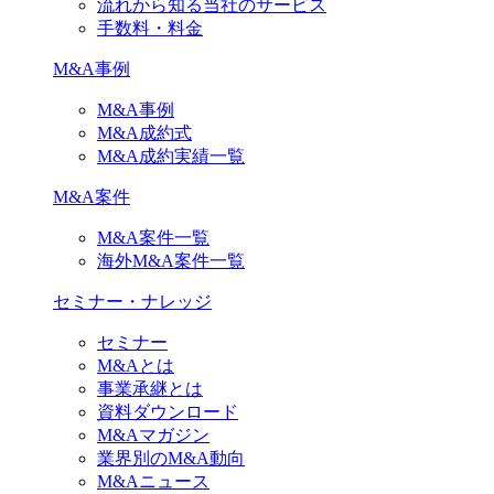
流れから知る当社のサービス
手数料・料金
M&A事例
M&A事例
M&A成約式
M&A成約実績一覧
M&A案件
M&A案件一覧
海外M&A案件一覧
セミナー・ナレッジ
セミナー
M&Aとは
事業承継とは
資料ダウンロード
M&Aマガジン
業界別のM&A動向
M&Aニュース