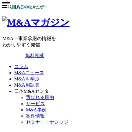
M&A・事業承継の情報を
わかりやすく発信
無料相談
コラム
M&Aニュース
M&Aを学ぶ
M&A用語集
日本M&Aセンター
選ばれる理由
サービス
M&A事例
案件情報
セミナー・ナレッジ