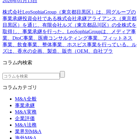
2026年01月13日
株式会社LeoSophiaGroup（東京都目黒区）は、同グループの
事業承継投資会社である株式会社承継アライアンス（東京都
目黒区）を通じ、有限会社ルズ（東京都品川区）の全株式を
取得し、事業承継を行った。LeoSophiaGroupは、メディア事
業、DtoC事業、医療コンサルティング事業、フィットネス
事業、飲食事業、整体事業、ホスピス事業を行っている。ル
ズは、香水の企画、製造、販売（OEM、自社ブラ
コラム内検索
コラムカテゴリ
M&A全般
事業承継
M&A実務
企業評価
M&A法務
業界別M&A
海外M&A