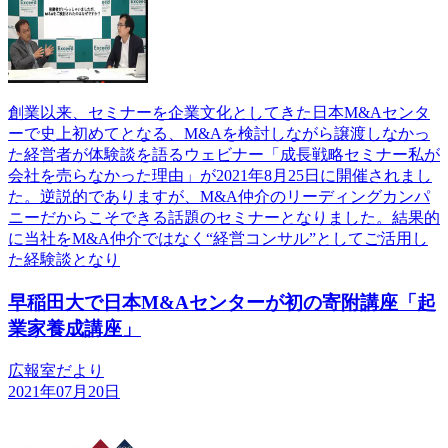
創業以来、セミナーを企業文化としてきた日本М&Aセンタ
ーで史上初めてとなる、M&Aを検討しながら譲渡しなかっ
た経営者が体験談を語るウェビナー「成長戦略セミナー私が
会社を売らなかった理由」が2021年8月25日に開催されまし
た。逆説的でありますが、М&A仲介のリーディングカンパ
ニーだからこそできる話題のセミナーとなりました。結果的
に当社をM&A仲介ではなく“経営コンサル”としてご活用し
た経験談となり
早稲田大で日本M&Aセンターが初の寄附講座「起
業家養成講座」
広報室だより
2021年07月20日