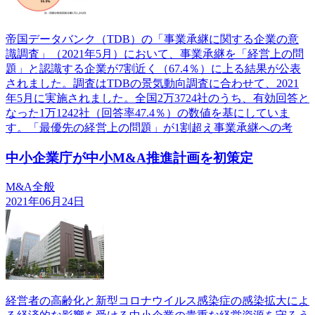
帝国データバンク（TDB）の「事業承継に関する企業の意
識調査」（2021年5月）において、事業承継を「経営上の問
題」と認識する企業が7割近く（67.4％）に上る結果が公表
されました。調査はTDBの景気動向調査に合わせて、2021
年5月に実施されました。全国2万3724社のうち、有効回答と
なった1万1242社（回答率47.4％）の数値を基にしていま
す。「最優先の経営上の問題」が1割超え事業承継への考
中小企業庁が中小M&A推進計画を初策定
M&A全般
2021年06月24日
経営者の高齢化と新型コロナウイルス感染症の感染拡大によ