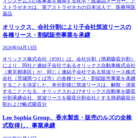
ィシステムズの各事業を展開する化学・医薬品メーカー。ア
ストラゼネカは、英アストラゼネカの日本法人で、医療用医
薬品
オリックス、会社分割により子会社筑波リースの
各種リース・割賦販売事業を承継
2026年04月13日
オリックス株式会社（8591）は、会社分割（簡易吸収分割）
により、同社と連結子会社であるオリックス自動車株式会社
（東京都港区）が、同じく連結子会社である筑波リース株式
会社（茨城県つくば市）の各種リース・割賦販売事業を承継
することを決定した。本分割後に筑波リースは、解散・清算
することとなる。オリックスおよびオリックス自動車を吸収
分割承継会社、筑波リースを吸収分割会社とする簡易吸収分
割および略式吸収分
Leo Sophia Group、香水製造・販売のルズの全株
式取得し、事業承継