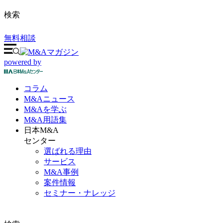
検索
無料相談
powered by
コラム
M&A
ニュース
M&Aを
学ぶ
M&A
用語集
日本M&A
センター
選ばれる理由
サービス
M&A事例
案件情報
セミナー・ナレッジ