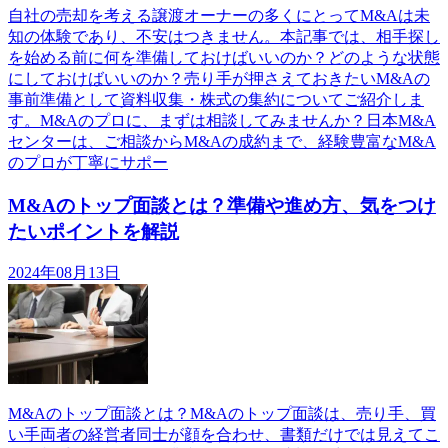
自社の売却を考える譲渡オーナーの多くにとってM&Aは未
知の体験であり、不安はつきません。本記事では、相手探し
を始める前に何を準備しておけばいいのか？どのような状態
にしておけばいいのか？売り手が押さえておきたいM&Aの
事前準備として資料収集・株式の集約についてご紹介しま
す。M&Aのプロに、まずは相談してみませんか？日本M&A
センターは、ご相談からM&Aの成約まで、経験豊富なM&A
のプロが丁寧にサポー
M&Aのトップ面談とは？準備や進め方、気をつけ
たいポイントを解説
2024年08月13日
M&Aのトップ面談とは？M&Aのトップ面談は、売り手、買
い手両者の経営者同士が顔を合わせ、書類だけでは見えてこ