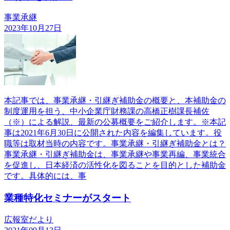
事業承継
2023年10月27日
本記事では、事業承継・引継ぎ補助金の概要と、本補助金の
制度運用を担う、中小企業庁財務課の高橋正樹課長補佐
（※）による解説、最新の公募概要をご紹介します。※本記
事は2021年6月30日に公開された内容を編集しています。役
職等は取材当時の内容です。事業承継・引継ぎ補助金とは？
事業承継・引継ぎ補助金は、事業承継や事業再編、事業統合
を促進し、日本経済の活性化を図ることを目的とした補助金
です。具体的には、事
業種特化セミナーがスタート
広報室だより