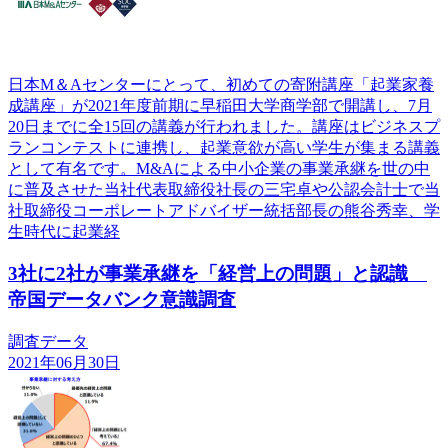
日本M＆Aセンターにとって、初めての寄附講座「起業家養
成講座」が2021年度前期に早稲田大学商学部で開講し、7月
20日までに全15回の講義が行われました。講座はビジネスプ
ランコンテストに連携し、起業意欲が高い学生が集まる講義
として有名です。M&Aによる中小企業の事業承継を世の中
に普及させた当社代表取締役社長の三宅卓や公認会計士で当
社取締役コーポレートアドバイザー統括部長の熊谷秀幸、学
生時代に起業経
3社に2社が事業承継を「経営上の問題」と認識
帝国データバンク意識調査
調査データ
2021年06月30日