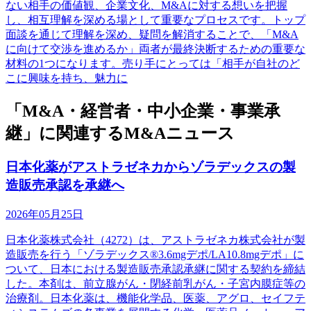
ない相手の価値観、企業文化、M&Aに対する想いを把握
し、相互理解を深める場として重要なプロセスです。トップ
面談を通じて理解を深め、疑問を解消することで、「M&A
に向けて交渉を進めるか」両者が最終決断するための重要な
材料の1つになります。売り手にとっては「相手が自社のど
こに興味を持ち、魅力に
「M&A・経営者・中小企業・事業承
継」に関連するM&Aニュース
日本化薬がアストラゼネカからゾラデックスの製
造販売承認を承継へ
2026年05月25日
日本化薬株式会社（4272）は、アストラゼネカ株式会社が製
造販売を行う「ゾラデックス®3.6mgデポ/LA10.8mgデポ」に
ついて、日本における製造販売承認承継に関する契約を締結
した。本剤は、前立腺がん・閉経前乳がん・子宮内膜症等の
治療剤。日本化薬は、機能化学品、医薬、アグロ、セイフテ