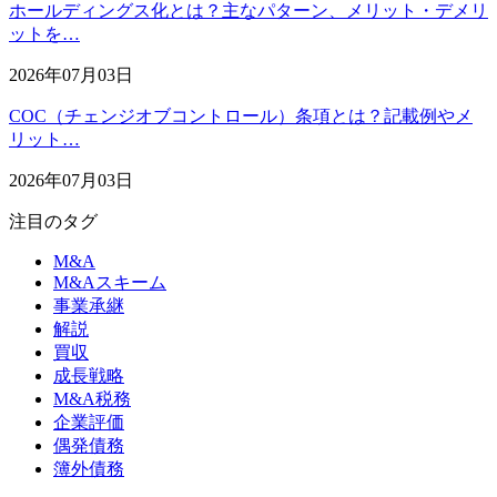
ホールディングス化とは？主なパターン、メリット・デメリ
ットを…
2026年07月03日
COC（チェンジオブコントロール）条項とは？記載例やメ
リット…
2026年07月03日
注目のタグ
M&A
M&Aスキーム
事業承継
解説
買収
成長戦略
M&A税務
企業評価
偶発債務
簿外債務