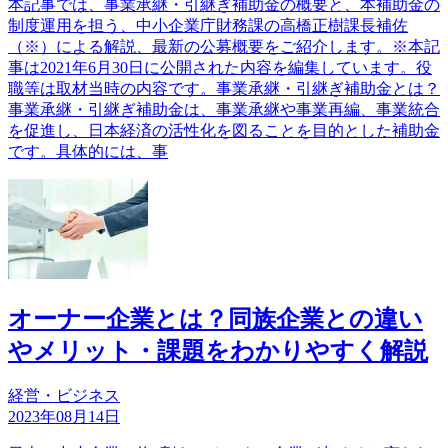
本記事では、事業承継・引継ぎ補助金の概要と、本補助金の
制度運用を担う、中小企業庁財務課の高橋正樹課長補佐
（※）による解説、最新の公募概要をご紹介します。※本記
事は2021年6月30日に公開された内容を編集しています。役
職等は取材当時の内容です。事業承継・引継ぎ補助金とは？
事業承継・引継ぎ補助金は、事業承継や事業再編、事業統合
を促進し、日本経済の活性化を図ることを目的とした補助金
です。具体的には、事
オーナー企業とは？同族企業との違い
やメリット・課題をわかりやすく解説
経営・ビジネス
2023年08月14日