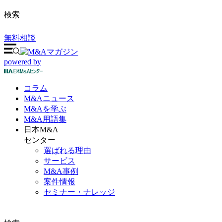
検索
無料相談
powered by
コラム
M&A
ニュース
M&Aを
学ぶ
M&A
用語集
日本M&A
センター
選ばれる理由
サービス
M&A事例
案件情報
セミナー・ナレッジ