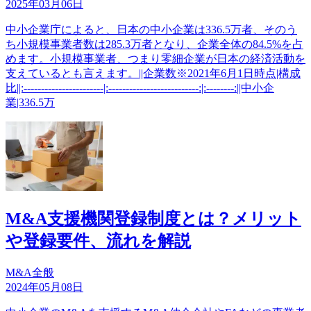
2025年03月06日
中小企業庁によると、日本の中小企業は336.5万者、そのう
ち小規模事業者数は285.3万者となり、企業全体の84.5%を占
めます。小規模事業者、つまり零細企業が日本の経済活動を
支えているとも言えます。||企業数※2021年6月1日時点|構成
比||:-----------------------|:--------------------------:|:--------:||中小企
業|336.5万
M&A支援機関登録制度とは？メリット
や登録要件、流れを解説
M&A全般
2024年05月08日