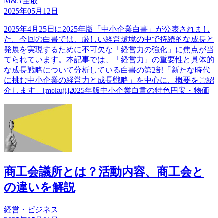
M&A全般
2025年05月12日
2025年4月25日に2025年版「中小企業白書」が公表されまし
た。今回の白書では、厳しい経営環境の中で持続的な成長と
発展を実現するために不可欠な「経営力の強化」に焦点が当
てられています。本記事では、「経営力」の重要性と具体的
な成長戦略について分析している白書の第2部「新たな時代
に挑む中小企業の経営力と成長戦略」を中心に、概要をご紹
介します。[mokuji]2025年版中小企業白書の特色円安・物価
商工会議所とは？活動内容、商工会と
の違いを解説
経営・ビジネス