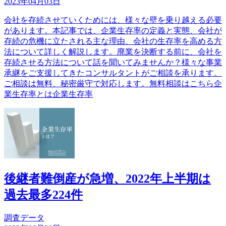
2023年04月03日
会社を存続させていくためには、様々な壁を乗り越える必要
があります。本記事では、企業生存率の定義と実態、会社が
存続の危機に立たされる主な理由、会社の生存率を高める方
法について詳しく解説します。廃業を決断する前に、会社を
存続させる方法について話を聞いてみませんか？様々な事業
承継をご支援してきたコンサルタントがご相談を承ります。
ご相談は無料、秘密厳守で対応します。無料相談はこちら企
業生存率とは企業生存率
後継者難倒産が急増、2022年上半期は
過去最多224件
調査データ