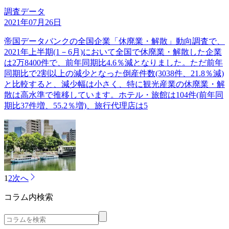
調査データ
2021年07月26日
帝国データバンクの全国企業「休廃業・解散」動向調査で、
2021年上半期(1－6月)において全国で休廃業・解散した企業
は2万8400件で、前年同期比4.6％減となりました。ただ前年
同期比で2割以上の減少となった倒産件数(3038件、21.8％減)
と比較すると、減少幅は小さく、特に観光産業の休廃業・解
散は高水準で推移しています。ホテル・旅館は104件(前年同
期比37件増、55.2％増)、旅行代理店は5
1
2
次へ
コラム内検索