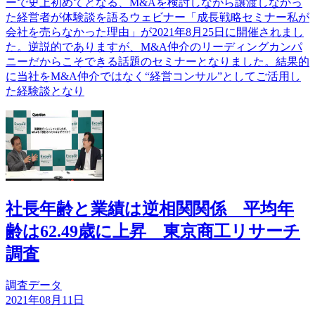
ーで史上初めてとなる、M&Aを検討しながら譲渡しなかっ
た経営者が体験談を語るウェビナー「成長戦略セミナー私が
会社を売らなかった理由」が2021年8月25日に開催されまし
た。逆説的でありますが、М&A仲介のリーディングカンパ
ニーだからこそできる話題のセミナーとなりました。結果的
に当社をM&A仲介ではなく“経営コンサル”としてご活用し
た経験談となり
社長年齢と業績は逆相関関係 平均年
齢は62.49歳に上昇 東京商工リサーチ
調査
調査データ
2021年08月11日