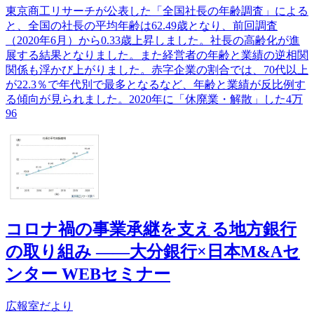
東京商工リサーチが公表した「全国社長の年齢調査」による
と、全国の社長の平均年齢は62.49歳となり、前回調査
（2020年6月）から0.33歳上昇しました。社長の高齢化が進
展する結果となりました。また経営者の年齢と業績の逆相関
関係も浮かび上がりました。赤字企業の割合では、70代以上
が22.3％で年代別で最多となるなど、年齢と業績が反比例す
る傾向が見られました。2020年に「休廃業・解散」した4万
96
コロナ禍の事業承継を支える地方銀行
の取り組み ――大分銀行×日本M&Aセ
ンター WEBセミナー
広報室だより