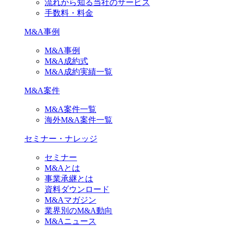
流れから知る当社のサービス
手数料・料金
M&A事例
M&A事例
M&A成約式
M&A成約実績一覧
M&A案件
M&A案件一覧
海外M&A案件一覧
セミナー・ナレッジ
セミナー
M&Aとは
事業承継とは
資料ダウンロード
M&Aマガジン
業界別のM&A動向
M&Aニュース