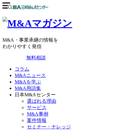
M&A・事業承継の情報を
わかりやすく発信
無料相談
コラム
M&Aニュース
M&Aを学ぶ
M&A用語集
日本M&Aセンター
選ばれる理由
サービス
M&A事例
案件情報
セミナー・ナレッジ