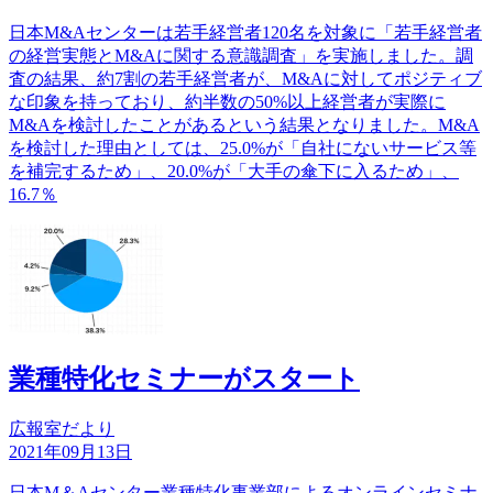
日本M&Aセンターは若手経営者120名を対象に「若手経営者
の経営実態とM&Aに関する意識調査」を実施しました。調
査の結果、約7割の若手経営者が、M&Aに対してポジティブ
な印象を持っており、約半数の50%以上経営者が実際に
M&Aを検討したことがあるという結果となりました。M&A
を検討した理由としては、25.0%が「自社にないサービス等
を補完するため」、20.0%が「大手の傘下に入るため」、
16.7％
業種特化セミナーがスタート
広報室だより
2021年09月13日
日本M＆Aセンター業種特化事業部によるオンラインセミナ