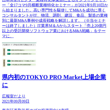
ー「全17コマ9月横断業種特化セミナー」が2021年9月10日か
ら始まりました。高い専門性を駆使してM&Aを成功に導く
コンサルタントがIT、物流、調剤、建設、食品、製造の業種
別に最新M&A事例や成長戦略を解説します。（※当セミナ
ーは終了しました）IT業界M＆Aからスタート「売上20億円
以上の受託開発ソフトウェア業におけるM&A戦略」をテー
マに、
県内初のTOKYO PRO Market上場企業
に
広報室だより
2021年09月09日