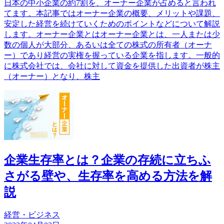
日本の中小企業の約7割を、オーナー企業が占めると言われ
てます。本記事ではオーナー企業の概要、メリットや課題、
安定した経営を続けていくためのポイントなどについて解説
します。オーナー企業とはオーナー企業とは、一人または少
数の個人が大部分、あるいは全ての株式の所有者（オーナ
ー）であり経営の実権を握っている企業を指します。一般的
に株式会社では、会社に対して資金を提供した出資者が株主
（オーナー）となり、株主
企業生存率とは？企業の存続に立ちふ
さがる壁や、生存率を高める方法を解
説
経営・ビジネス