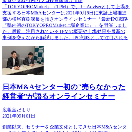
東京証券取引所のプロ投資家向け市場
「TOKYOPROMarket」（TPM）で、J－Adviserとして上場を
支援する日本M&Aセンターは2021年9月8日に東証上場推進
部の横尾直樹課長を招きオンラインセミナー「最新IPO戦略
『県内初のTOKYOPROMarket上場企業に』」を開催しまし
た。最近、注目されているTPMの概要や上場効果を最新の
事例を交えながら解説しました。IPO戦略として注目される
日本M&Aセンター初の"売らなかった
経営者”が語るオンラインセミナー
広報室だより
2021年09月01日
創業以来、セミナーを企業文化としてきた日本М&Aセンタ