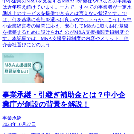
中小企業のM&Aを支援するM&A仲介会社やFAなどの事業者
は近年増え続けています。一方で、すべての事業者が一定水
準以上のサービスを提供できるとは言えない状況です。で
は、何を基準に会社を選べば良いのでしょうか。こうした中
小企業経営者の疑問に応え、安心してM&Aに取り組む基盤
を構築するために設けられたのがM&A支援機関登録制度で
す。本記事では、M&A支援登録制度の内容やメリット、仲
介会社選びにどのよう
事業承継・引継ぎ補助金とは？中小企
業庁が創設の背景を解説！
事業承継
2023年10月27日