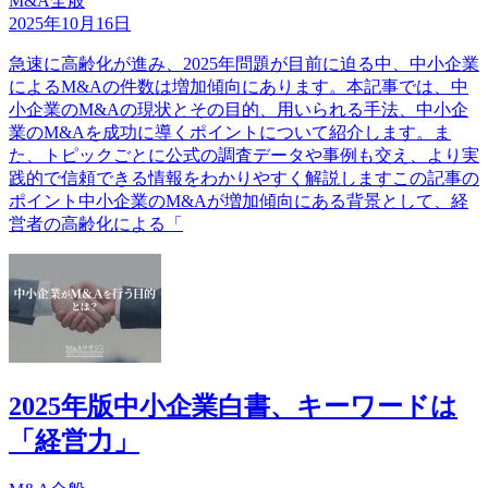
M&A全般
2025年10月16日
急速に高齢化が進み、2025年問題が目前に迫る中、中小企業
によるM&Aの件数は増加傾向にあります。本記事では、中
小企業のM&Aの現状とその目的、用いられる手法、中小企
業のM&Aを成功に導くポイントについて紹介します。ま
た、トピックごとに公式の調査データや事例も交え、より実
践的で信頼できる情報をわかりやすく解説しますこの記事の
ポイント中小企業のM&Aが増加傾向にある背景として、経
営者の高齢化による「
2025年版中小企業白書、キーワードは
「経営力」