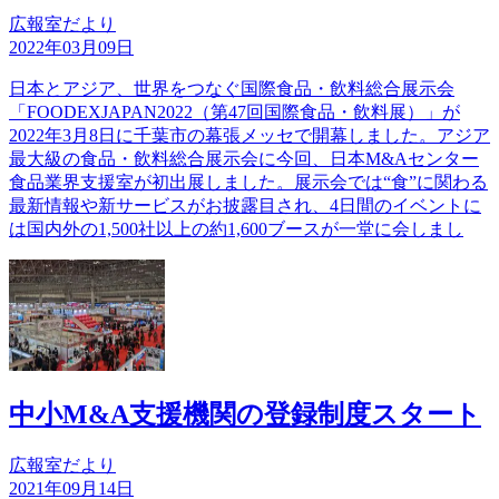
広報室だより
2022年03月09日
日本とアジア、世界をつなぐ国際食品・飲料総合展示会
「FOODEXJAPAN2022（第47回国際食品・飲料展）」が
2022年3月8日に千葉市の幕張メッセで開幕しました。アジア
最大級の食品・飲料総合展示会に今回、日本M&Aセンター
食品業界支援室が初出展しました。展示会では“食”に関わる
最新情報や新サービスがお披露目され、4日間のイベントに
は国内外の1,500社以上の約1,600ブースが一堂に会しまし
中小M&A支援機関の登録制度スタート
広報室だより
2021年09月14日