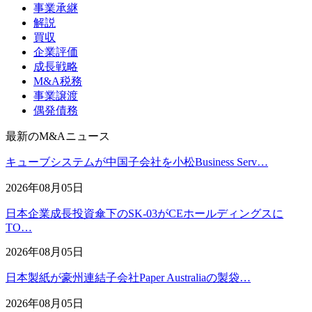
事業承継
解説
買収
企業評価
成長戦略
M&A税務
事業譲渡
偶発債務
最新のM&Aニュース
キューブシステムが中国子会社を小松Business Serv…
2026年08月05日
日本企業成長投資傘下のSK-03がCEホールディングスに
TO…
2026年08月05日
日本製紙が豪州連結子会社Paper Australiaの製袋…
2026年08月05日