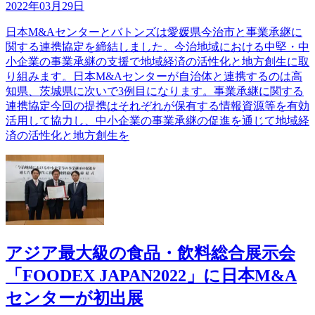
2022年03月29日
日本M&Aセンターとバトンズは愛媛県今治市と事業承継に
関する連携協定を締結しました。今治地域における中堅・中
小企業の事業承継の支援で地域経済の活性化と地方創生に取
り組みます。日本M&Aセンターが自治体と連携するのは高
知県、茨城県に次いで3例目になります。事業承継に関する
連携協定今回の提携はそれぞれが保有する情報資源等を有効
活用して協力し、中小企業の事業承継の促進を通じて地域経
済の活性化と地方創生を
アジア最大級の食品・飲料総合展示会
「FOODEX JAPAN2022」に日本M&A
センターが初出展