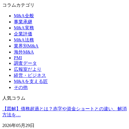
コラムカテゴリ
M&A全般
事業承継
M&A実務
企業評価
M&A法務
業界別M&A
海外M&A
PMI
調査データ
広報室だより
経営・ビジネス
M&Aを支える匠
その他
人気コラム
【図解】債務超過とは？赤字や資金ショートとの違い、解消
方法を…
2026年05月29日