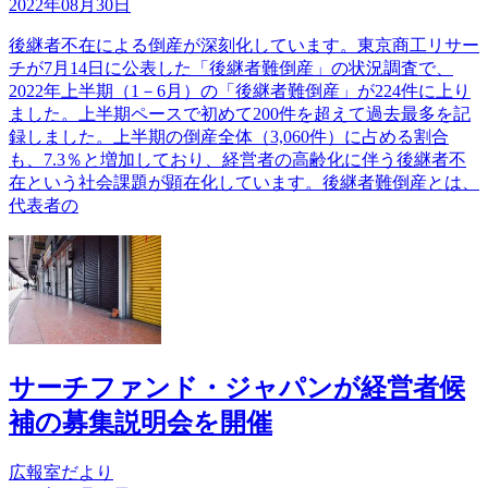
2022年08月30日
後継者不在による倒産が深刻化しています。東京商工リサー
チが7月14日に公表した「後継者難倒産」の状況調査で、
2022年上半期（1－6月）の「後継者難倒産」が224件に上り
ました。上半期ペースで初めて200件を超えて過去最多を記
録しました。上半期の倒産全体（3,060件）に占める割合
も、7.3％と増加しており、経営者の高齢化に伴う後継者不
在という社会課題が顕在化しています。後継者難倒産とは、
代表者の
サーチファンド・ジャパンが経営者候
補の募集説明会を開催
広報室だより