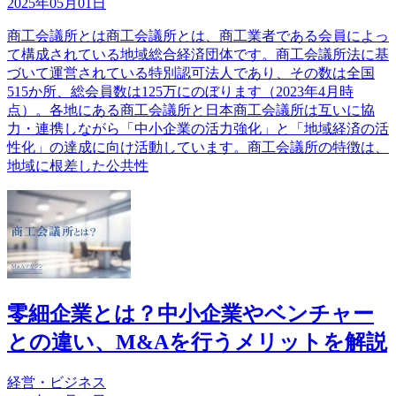
2025年05月01日
商工会議所とは商工会議所とは、商工業者である会員によっ
て構成されている地域総合経済団体です。商工会議所法に基
づいて運営されている特別認可法人であり、その数は全国
515か所、総会員数は125万にのぼります（2023年4月時
点）。各地にある商工会議所と日本商工会議所は互いに協
力・連携しながら「中小企業の活力強化」と「地域経済の活
性化」の達成に向け活動しています。商工会議所の特徴は、
地域に根差した公共性
零細企業とは？中小企業やベンチャー
との違い、M&Aを行うメリットを解説
経営・ビジネス