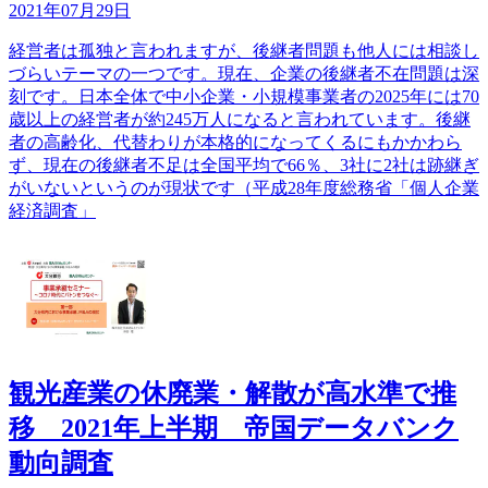
2021年07月29日
経営者は孤独と言われますが、後継者問題も他人には相談し
づらいテーマの一つです。現在、企業の後継者不在問題は深
刻です。日本全体で中小企業・小規模事業者の2025年には70
歳以上の経営者が約245万人になると言われています。後継
者の高齢化、代替わりが本格的になってくるにもかかわら
ず、現在の後継者不足は全国平均で66％、3社に2社は跡継ぎ
がいないというのが現状です（平成28年度総務省「個人企業
経済調査」
観光産業の休廃業・解散が高水準で推
移 2021年上半期 帝国データバンク
動向調査