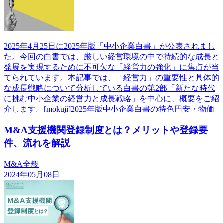
2025年4月25日に2025年版「中小企業白書」が公表されまし
た。今回の白書では、厳しい経営環境の中で持続的な成長と
発展を実現するために不可欠な「経営力の強化」に焦点が当
てられています。本記事では、「経営力」の重要性と具体的
な成長戦略について分析している白書の第2部「新たな時代
に挑む中小企業の経営力と成長戦略」を中心に、概要をご紹
介します。[mokuji]2025年版中小企業白書の特色円安・物価
M&A支援機関登録制度とは？メリットや登録要
件、流れを解説
M&A全般
2024年05月08日