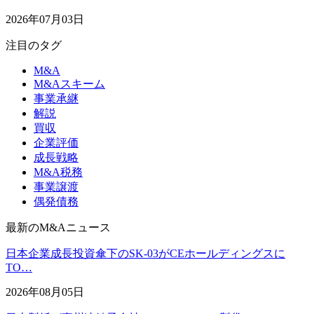
2026年07月03日
注目のタグ
M&A
M&Aスキーム
事業承継
解説
買収
企業評価
成長戦略
M&A税務
事業譲渡
偶発債務
最新のM&Aニュース
日本企業成長投資傘下のSK-03がCEホールディングスに
TO…
2026年08月05日