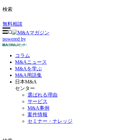
検索
無料相談
powered by
コラム
M&A
ニュース
M&Aを
学ぶ
M&A
用語集
日本M&A
センター
選ばれる理由
サービス
M&A事例
案件情報
セミナー・ナレッジ