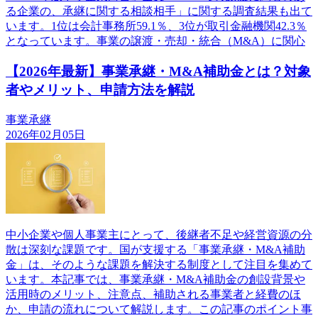
る企業の、承継に関する相談相手」に関する調査結果も出て
います。1位は会計事務所59.1％、3位が取引金融機関42.3％
となっています。事業の譲渡・売却・統合（M&A）に関心
【2026年最新】事業承継・M&A補助金とは？対象
者やメリット、申請方法を解説
事業承継
2026年02月05日
中小企業や個人事業主にとって、後継者不足や経営資源の分
散は深刻な課題です。国が支援する「事業承継・M&A補助
金」は、そのような課題を解決する制度として注目を集めて
います。本記事では、事業承継・M&A補助金の創設背景や
活用時のメリット、注意点、補助される事業者と経費のほ
か、申請の流れについて解説します。この記事のポイント事