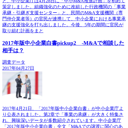
と、中小企業庁は4月28日に「中小M&A推進計画」を初めて
策定しました。組織強化のために改組した行政機関の「事業
承継・引継ぎ支援センター」と、民間のM&A支援機関（専
門仲介業者等）の官民が連携して、中小企業における事業承
継の支援強化を打ち出しました。今後、5年の期間に官民が
取り組む計画をまと
2017年版中小企業白書pickup2 -M&Aで相談した
相手は？
調査データ
2017年04月27日
2017年4月21日、「2017年版中小企業白書」が中小企業庁よ
り公表されました。第2章で「事業の承継」が大きく特集さ
れ、興味深いデータが多数紹介されています。中小企業庁
「2017年版中小企業白書」全文「M&Aでの譲渡に関心のあ