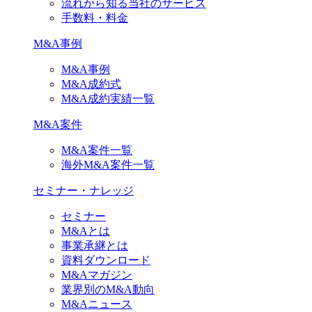
流れから知る当社のサービス
手数料・料金
M&A事例
M&A事例
M&A成約式
M&A成約実績一覧
M&A案件
M&A案件一覧
海外M&A案件一覧
セミナー・ナレッジ
セミナー
M&Aとは
事業承継とは
資料ダウンロード
M&Aマガジン
業界別のM&A動向
M&Aニュース