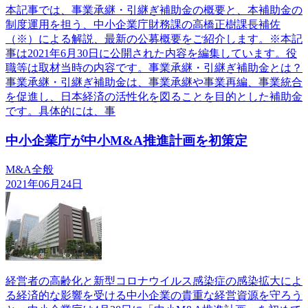
本記事では、事業承継・引継ぎ補助金の概要と、本補助金の
制度運用を担う、中小企業庁財務課の高橋正樹課長補佐
（※）による解説、最新の公募概要をご紹介します。※本記
事は2021年6月30日に公開された内容を編集しています。役
職等は取材当時の内容です。事業承継・引継ぎ補助金とは？
事業承継・引継ぎ補助金は、事業承継や事業再編、事業統合
を促進し、日本経済の活性化を図ることを目的とした補助金
です。具体的には、事
中小企業庁が中小M&A推進計画を初策定
M&A全般
2021年06月24日
経営者の高齢化と新型コロナウイルス感染症の感染拡大によ
る経済的な影響を受ける中小企業の貴重な経営資源を守ろう