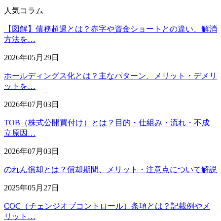
人気コラム
【図解】債務超過とは？赤字や資金ショートとの違い、解消
方法を…
2026年05月29日
ホールディングス化とは？主なパターン、メリット・デメリ
ットを…
2026年07月03日
TOB（株式公開買付け）とは？目的・仕組み・流れ・不成
立原因…
2026年07月03日
のれん償却とは？償却期間、メリット・注意点について解説
2025年05月27日
COC（チェンジオブコントロール）条項とは？記載例やメ
リット…