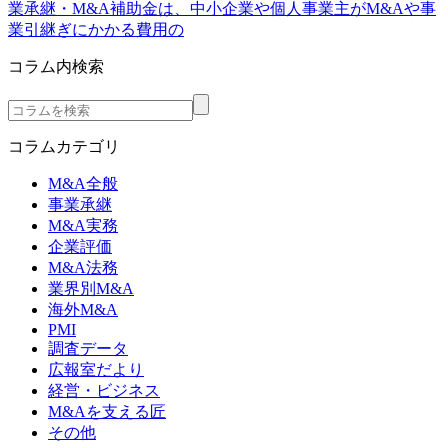
業承継・M&A補助金は、中小企業や個人事業主がM&Aや事
業引継ぎにかかる費用の
コラム内検索
コラムカテゴリ
M&A全般
事業承継
M&A実務
企業評価
M&A法務
業界別M&A
海外M&A
PMI
調査データ
広報室だより
経営・ビジネス
M&Aを支える匠
その他