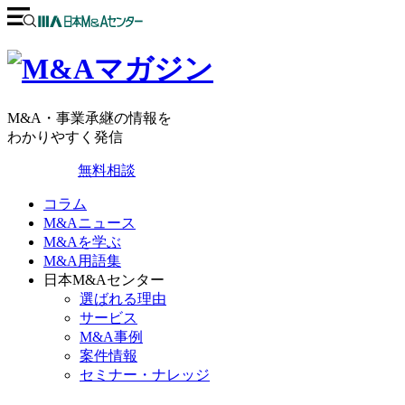
M&A・事業承継の情報を
わかりやすく発信
無料相談
コラム
M&Aニュース
M&Aを学ぶ
M&A用語集
日本M&Aセンター
選ばれる理由
サービス
M&A事例
案件情報
セミナー・ナレッジ