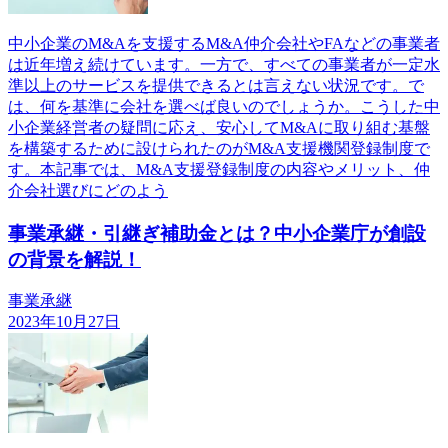
中小企業のM&Aを支援するM&A仲介会社やFAなどの事業者
は近年増え続けています。一方で、すべての事業者が一定水
準以上のサービスを提供できるとは言えない状況です。で
は、何を基準に会社を選べば良いのでしょうか。こうした中
小企業経営者の疑問に応え、安心してM&Aに取り組む基盤
を構築するために設けられたのがM&A支援機関登録制度で
す。本記事では、M&A支援登録制度の内容やメリット、仲
介会社選びにどのよう
事業承継・引継ぎ補助金とは？中小企業庁が創設
の背景を解説！
事業承継
2023年10月27日