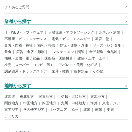
よくあるご質問
業種から探す
IT・WEB・ソフトウェア
人材派遣・アウトソーシング
ホテル・旅館
不動産・ビルメンテナンス
電気・ガス・エネルギー
教育・塾
介護・医療・福祉
婚礼・葬儀
物流・運輸・倉庫
リース・レンタル
飲食
広告・出版・印刷
エンタテイメント関連
食品製造・食品卸
機械・金属・電子部品
医薬品・医療機器
建築・土木・工事
小売（スーパー・コンビニ等）
アパレル・美容・化粧品
調剤薬局・ドラッグストア
家具・雑貨
農林水産
その他
地域から探す
北海道
東北地方
関東地方
甲信越・北陸地方
東海地方
関西地方
中国地方
四国地方
九州・沖縄地方
海外
東南アジア
東アジア
その他アジア
オセアニア
欧州
北米
南米
中東
アフリカ