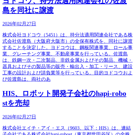
ヨドコウ、持分法適用関連会社の佐渡
島を同社に譲渡
2026年02月27日
株式会社ヨドコウ（5451）は、持分法適用関連会社である株
式会社佐渡島（大阪府大阪市）の全保有株式を、同社に譲渡
することを決定した。ヨドコウは、鋼板関連事業、ロール事
業、グレーチング事業、不動産事業を行っている。佐渡島
は、鉄鋼一次・二次製品、非鉄金属およびその製品、機械・
器具およびその製品等の販売・輸出入・加工・リース、建設
工事の設計および請負業等を行っている。目的ヨドコウおよ
び佐渡島は、両社のあ
HIS、ロボット開発子会社のhapi-robo
stを売却
2026年02月27日
株式会社エイチ・アイ・エス（9603、以下：HIS）は、連結
子会社である株式会社hapi-robost（東京都世田谷区）の全株