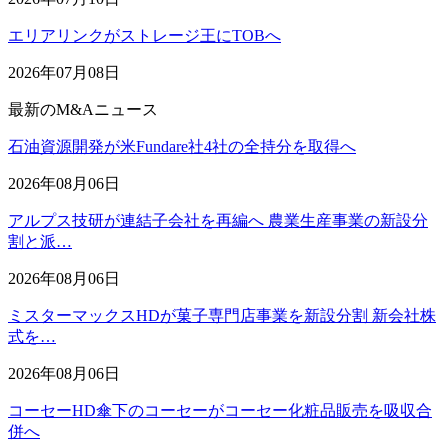
エリアリンクがストレージ王にTOBへ
2026年07月08日
最新のM&Aニュース
石油資源開発が米Fundare社4社の全持分を取得へ
2026年08月06日
アルプス技研が連結子会社を再編へ 農業生産事業の新設分
割と派…
2026年08月06日
ミスターマックスHDが菓子専門店事業を新設分割 新会社株
式を…
2026年08月06日
コーセーHD傘下のコーセーがコーセー化粧品販売を吸収合
併へ