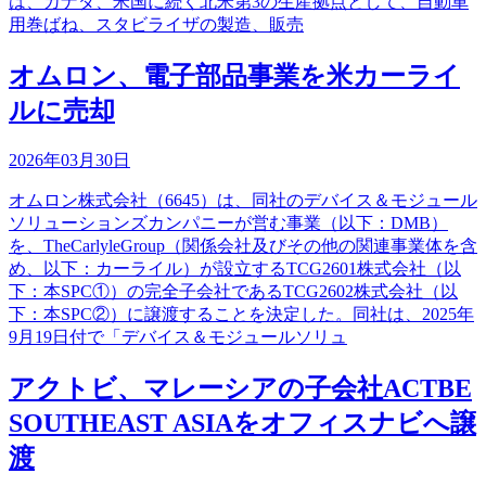
は、カナダ、米国に続く北米第3の生産拠点として、自動車
用巻ばね、スタビライザの製造、販売
オムロン、電子部品事業を米カーライ
ルに売却
2026年03月30日
オムロン株式会社（6645）は、同社のデバイス＆モジュール
ソリューションズカンパニーが営む事業（以下：DMB）
を、TheCarlyleGroup（関係会社及びその他の関連事業体を含
め、以下：カーライル）が設立するTCG2601株式会社（以
下：本SPC①）の完全子会社であるTCG2602株式会社（以
下：本SPC②）に譲渡することを決定した。同社は、2025年
9月19日付で「デバイス＆モジュールソリュ
アクトビ、マレーシアの子会社ACTBE
SOUTHEAST ASIAをオフィスナビへ譲
渡