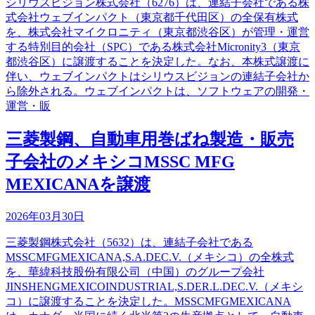
シリウスビジョン株式会社（6276）は、連結子会社である株
式会社ウェブインパクト（東京都千代田区）の全保有株式
を、株式会社マイクロニティ（東京都渋谷区）が管理・運営
する特別目的会社（SPC）である株式会社Micronity3（東京
都渋谷区）に譲渡することを決定した。なお、本株式譲渡に
伴い、ウェブインパクトはシリウスビジョンの連結子会社か
ら除外される。ウェブインパクトは、ソフトウェアの開発・
運営・販
三菱製鋼、自動車用巻ばね製造・販売
子会社のメキシコMSSC MFG
MEXICANAを譲渡
2026年03月30日
三菱製鋼株式会社（5632）は、連結子会社である
MSSCMFGMEXICANA,S.A.DEC.V.（メキシコ）の全株式
を、華緯科技股份有限公司（中国）のグループ会社
JINSHENGMEXICOINDUSTRIAL,S.DER.L.DEC.V.（メキシ
コ）に譲渡することを決定した。MSSCMFGMEXICANA