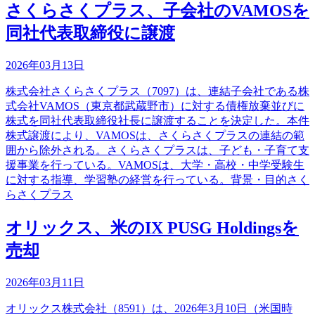
さくらさくプラス、子会社のVAMOSを
同社代表取締役に譲渡
2026年03月13日
株式会社さくらさくプラス（7097）は、連結子会社である株
式会社VAMOS（東京都武蔵野市）に対する債権放棄並びに
株式を同社代表取締役社長に譲渡することを決定した。本件
株式譲渡により、VAMOSは、さくらさくプラスの連結の範
囲から除外される。さくらさくプラスは、子ども・子育て支
援事業を行っている。VAMOSは、大学・高校・中学受験生
に対する指導、学習塾の経営を行っている。背景・目的さく
らさくプラス
オリックス、米のIX PUSG Holdingsを
売却
2026年03月11日
オリックス株式会社（8591）は、2026年3月10日（米国時