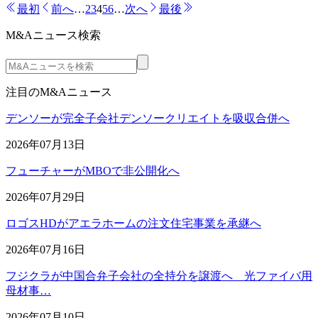
最初
前へ
…
2
3
4
5
6
…
次へ
最後
M&Aニュース検索
注目のM&Aニュース
デンソーが完全子会社デンソークリエイトを吸収合併へ
2026年07月13日
フューチャーがMBOで非公開化へ
2026年07月29日
ロゴスHDがアエラホームの注文住宅事業を承継へ
2026年07月16日
フジクラが中国合弁子会社の全持分を譲渡へ 光ファイバ用
母材事…
2026年07月10日