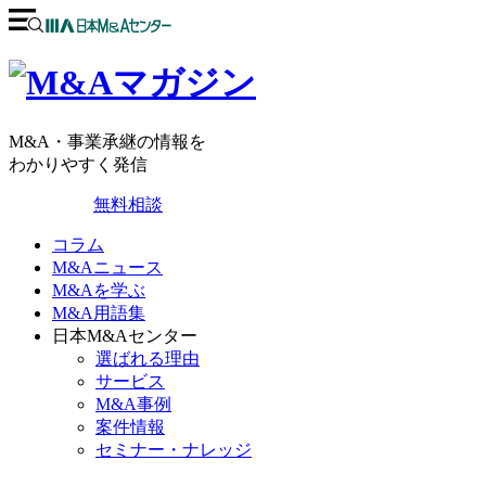
M&A・事業承継の情報を
わかりやすく発信
無料相談
コラム
M&Aニュース
M&Aを学ぶ
M&A用語集
日本M&Aセンター
選ばれる理由
サービス
M&A事例
案件情報
セミナー・ナレッジ