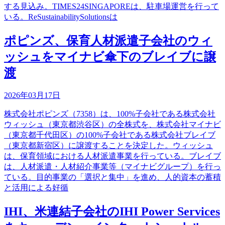
する見込み。TIMES24SINGAPOREは、駐車場運営を行って
いる。ReSustainabilitySolutionsは
ポピンズ、保育人材派遣子会社のウィ
ッシュをマイナビ傘下のブレイブに譲
渡
2026年03月17日
株式会社ポピンズ（7358）は、100%子会社である株式会社
ウィッシュ（東京都渋谷区）の全株式を、株式会社マイナビ
（東京都千代田区）の100%子会社である株式会社ブレイブ
（東京都新宿区）に譲渡することを決定した。ウィッシュ
は、保育領域における人材派遣事業を行っている。ブレイブ
は、人材派遣・人材紹介事業等（マイナビグループ）を行っ
ている。目的事業の「選択と集中」を進め、人的資本の蓄積
と活用による好循
IHI、米連結子会社のIHI Power Services