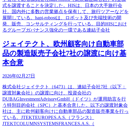
式を譲渡することを決定した。HISは、日本の大手旅行会
社。国内外に多数の営業拠点を保有して、旅行ツアーなどを
展開している。hapi-robostは、ロボット及び先端技術の開
発、販売、コンサルティングを行っている。目的HISにおけ
るグループガバナンス強化の一環である連結子会社
ジェイテクト、欧州顧客向け自動車部
品の製造販売子会社7社の譲渡に向け基
本合意
2026年02月27日
株式会社ジェイテクト（6473）は、連結子会社7社（以下：
譲渡対象会社）の譲渡に向け、投資会社の
DUBAGInvestmentAdvisoryGmbH（ドイツ）が運用助言を行
う特別目的会社（SPC）と基本合意した。以下の譲渡対象会
社は、主に欧州顧客向けに自動車部品の製造販売事業を行っ
ている。JTEKTEUROPES.A.S.（フランス）
JTEKTCOLUMNSYSTEMSFRANCES.A.S.（