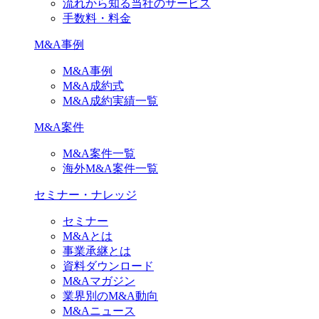
流れから知る当社のサービス
手数料・料金
M&A事例
M&A事例
M&A成約式
M&A成約実績一覧
M&A案件
M&A案件一覧
海外M&A案件一覧
セミナー・ナレッジ
セミナー
M&Aとは
事業承継とは
資料ダウンロード
M&Aマガジン
業界別のM&A動向
M&Aニュース