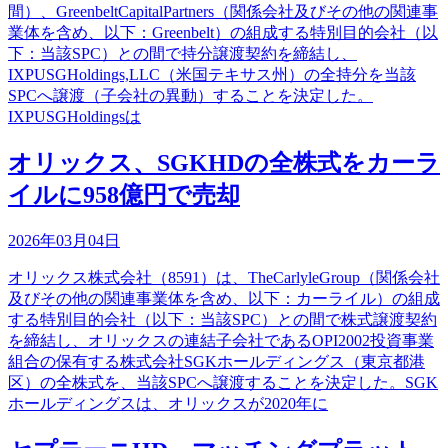
間）、GreenbeltCapitalPartners（関係会社及びその他の関連事
業体を含め、以下：Greenbelt）の組成する特別目的会社（以
下：当該SPC）との間で持分譲渡契約を締結し、
IXPUSGHoldings,LLC（米国テキサス州）の全持分を当該
SPCへ譲渡（子会社の異動）することを決定した。
IXPUSGHoldingsは
オリックス、SGKHDの全株式をカーラ
イルに958億円で売却
2026年03月04日
オリックス株式会社（8591）は、TheCarlyleGroup（関係会社
及びその他の関連事業体を含め、以下：カーライル）の組成
する特別目的会社（以下：当該SPC）との間で株式譲渡契約
を締結し、オリックスの連結子会社であるOPI2002投資事業
組合の保有する株式会社SGKホールディングス（東京都港
区）の全株式を、当該SPCへ譲渡することを決定した。SGK
ホールディングスは、オリックスが2020年に