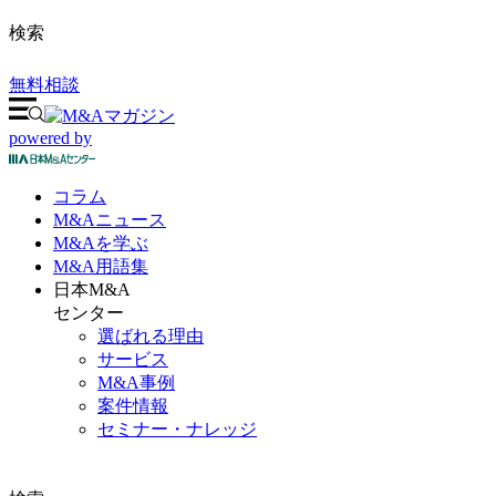
検索
無料相談
powered by
コラム
M&A
ニュース
M&Aを
学ぶ
M&A
用語集
日本M&A
センター
選ばれる理由
サービス
M&A事例
案件情報
セミナー・ナレッジ