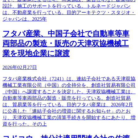
設計、施工のサポートを行っている。トルネードジャパン
は、不動産業を行っている。目的アーキテクツ・スタジオ・
ジャパンは、2025年
フタバ産業、中国子会社で自動車等車
両部品の製造・販売の天津双協機械工
業を現地企業に譲渡
2026年02月27日
フタバ産業株式会社（7241）は、連結子会社である天津双協
機械工業有限公司（中国）の全持分を、創造社貿易有限公司
（中国）へ譲渡することを決定した。天津双協機械工業は、
自動車等車両部品の製造・販売を行っている。創造社貿易
は、貿易業等を行っている。目的フタバ産業は、2026年2月
に公表した「連結子会社の増資に関するお知らせ」のとお
り、天津双協機械工業の清算手続きを開始するにあたり、増
資を行った。その上