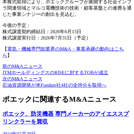
本株式取得により、ポエックグループが展開する社会インフ
ラ関連領域とマルコ電機技術の技術・顧客基盤との連携を通
じた事業シナジーの創出を見込む。
今後の予定：
株式譲渡契約締結日：2026年6月15日
株式譲渡実行日：2026年7月31日（予定）
【
電気・機械専門卸業界のM&A・事業承継の動向はこち
ら
】
前のM&Aニュース
JTMホールディングスのRISEに対するTOBが成立
次のM&Aニュース
石油資源開発が米Fundare社4社の全持分を取得へ
ポエックに関連するM&Aニュース
ポエック、防災機器 専門メーカーのアイエススプ
リンクラーを買収
2024年07月29日