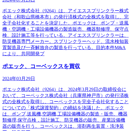
ポエック株式会社（9264）は、アイエススプリンクラー株式
会社（和歌山県橋本市）の発行済株式の全株式を取得し、完
全子会社化することを決定した。ポエックは、ポンプ・送風
機・空調機・工場設備機器の製造販売、機器類修理、保守点
検、設計施工等を行っている。アイエススプリンクラーは、
防災機器専門メーカー。スプリンクラーヘッド、流水検知装
置製造及び一斉解放弁の製造を行っている。目的本件M&A
により、共同開発プ
ポエック、コーベックスを買収
2024年03月29日
ポエック株式会社（9264）は、2024年3月29日の取締役会に
おいて、コーベックス株式会社（兵庫県神戸市）の発行済株
式の全株式を取得し、コーベックスを完全子会社化すること
についての「株式譲渡契約」の締結を決議した。ポエック
は、ポンプ,送風機,空調機,工場設備機器の製造・販売、機器
類修理,保守点検，設計施工、防災機器の販売、産業設備機
器の販売を行う。コーベックスは、溶剤再生装置・洗浄装