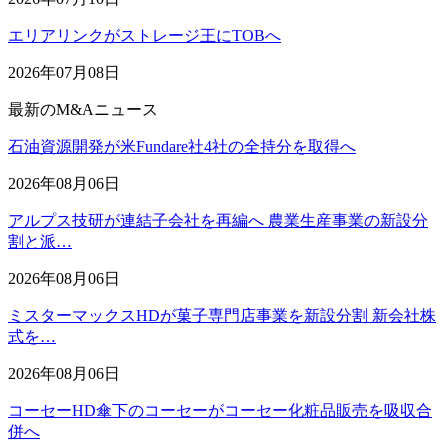
エリアリンクがストレージ王にTOBへ
2026年07月08日
最新のM&Aニュース
石油資源開発が米Fundare社4社の全持分を取得へ
2026年08月06日
アルプス技研が連結子会社を再編へ 農業生産事業の新設分
割と派…
2026年08月06日
ミスターマックスHDが菓子専門店事業を新設分割 新会社株
式を…
2026年08月06日
コーセーHD傘下のコーセーがコーセー化粧品販売を吸収合
併へ