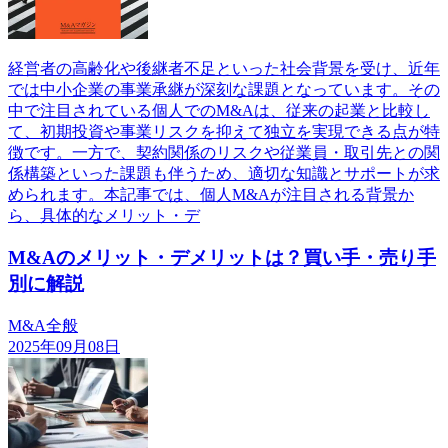
経営者の高齢化や後継者不足といった社会背景を受け、近年
では中小企業の事業承継が深刻な課題となっています。その
中で注目されている個人でのM&Aは、従来の起業と比較し
て、初期投資や事業リスクを抑えて独立を実現できる点が特
徴です。一方で、契約関係のリスクや従業員・取引先との関
係構築といった課題も伴うため、適切な知識とサポートが求
められます。本記事では、個人M&Aが注目される背景か
ら、具体的なメリット・デ
M&Aのメリット・デメリットは？買い手・売り手
別に解説
M&A全般
2025年09月08日