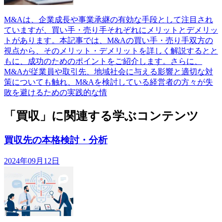
M&Aは、企業成長や事業承継の有効な手段として注目され
ていますが、買い手・売り手それぞれにメリットとデメリッ
トがあります。本記事では、M&Aの買い手・売り手双方の
視点から、そのメリット・デメリットを詳しく解説するとと
もに、成功のためのポイントをご紹介します。さらに、
M&Aが従業員や取引先、地域社会に与える影響と適切な対
策についても触れ、M&Aを検討している経営者の方々が失
敗を避けるための実践的な情
「買収」に関連する学ぶコンテンツ
買収先の本格検討・分析
2024年09月12日