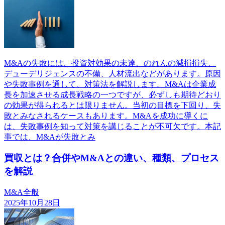
M&Aの失敗には、投資対効果の未達、のれんの減損損失、
デューデリジェンスの不備、人材流出などがあります。原因
や失敗事例を通して、対策法を解説します。M&Aは企業成
長を加速させる成長戦略の一つですが、必ずしも期待どおり
の効果が得られるとは限りません。当初の目標を下回り、失
敗とみなされるケースもあります。M&Aを成功に導くに
は、失敗事例を知って対策を講じることが不可欠です。本記
事では、M&Aが失敗とみ
買収とは？合併やM&Aとの違い、種類、プロセス
を解説
M&A全般
2025年10月28日