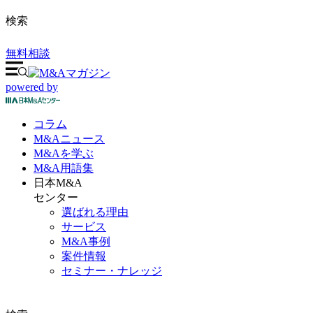
検索
無料相談
powered by
コラム
M&A
ニュース
M&Aを
学ぶ
M&A
用語集
日本M&A
センター
選ばれる理由
サービス
M&A事例
案件情報
セミナー・ナレッジ