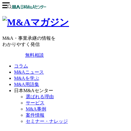
M&A・事業承継の情報を
わかりやすく発信
無料相談
コラム
M&Aニュース
M&Aを学ぶ
M&A用語集
日本M&Aセンター
選ばれる理由
サービス
M&A事例
案件情報
セミナー・ナレッジ