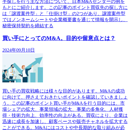
手探しを行う主な方法について、日本M&Aセンターの例を
もとにご紹介します。この記事のポイント買収先の探し方に
は「譲渡案件型」と「仕掛け型」の2つがあり、譲渡案件型
ではノンネームシートや企業概要書を通じて情報を開示し、
秘密保持契約を締結する
買い手にとってのM&A。目的や留意点とは？
2024年09月10日
買い手の買収戦略には様々な目的があります。M&Aの成功
に向けて、押さえておきたいポイントを確認していきましょ
う。この記事のポイント買い手がM&Aを行う目的には、市
場シェアの拡大、事業領域の拡大、事業の多角化、人材獲
得・技術力向上、効率性の向上がある。買収により、企業は
迅速に成長を加速し、顧客ベースや販売チャネルを拡大する
ことができる。M&Aにはコストや中長期的な取り組みが必