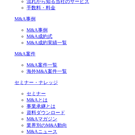
流れから知る当社のサービス
手数料・料金
M&A事例
M&A事例
M&A成約式
M&A成約実績一覧
M&A案件
M&A案件一覧
海外M&A案件一覧
セミナー・ナレッジ
セミナー
M&Aとは
事業承継とは
資料ダウンロード
M&Aマガジン
業界別のM&A動向
M&Aニュース