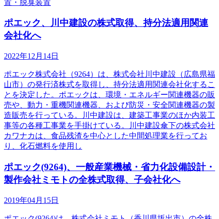
置・脱臭装置
ポエック、川中建設の株式取得、持分法適用関連
会社化へ
2022年12月14日
ポエック株式会社（9264）は、株式会社川中建設（広島県福
山市）の発行済株式を取得し、持分法適用関連会社化するこ
とを決定した。ポエックは、環境・エネルギー関連機器の販
売や、動力・重機関連機器、および防災・安全関連機器の製
造販売を行っている。川中建設は、建築工事業のほか内装工
事等の各種工事業を手掛けている。川中建設傘下の株式会社
カワナカは、食品残渣を中心とした中間処理業を行ってお
り、化石燃料を使用し
ポエック(9264)、一般産業機械・省力化設備設計・
製作会社ミモトの全株式取得、子会社化へ
2019年04月15日
ポエック(9264)は、株式会社ミモト（香川県坂出市）の全株