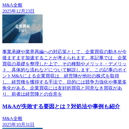
M&A全般
2025年12月23日
事業承継や業界再編への対応策として、企業買収の動きが今
後ますます加速することが考えられます。本記事では、企業
買収の基礎を整理した上で、その種類やメリット・デメリッ
ト、具体的な流れなどについて解説します。この記事のポイ
ントM&Aによる企業買収は、経営陣が他社の株式を取得
し、経営権を獲得する手法で、目的には競争力強化や事業多
角化がある。企業買収には友好的買収と同意なき買収があ
り、前者は経営陣との合意を
M&Aが失敗する要因とは？対処法や事例も紹介
M&A全般
2025年10月31日