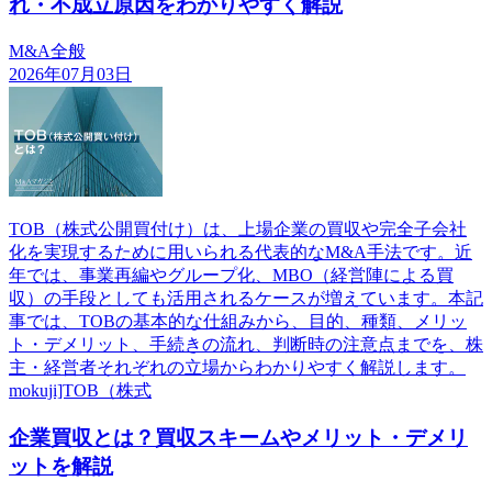
れ・不成立原因をわかりやすく解説
M&A全般
2026年07月03日
TOB（株式公開買付け）は、上場企業の買収や完全子会社
化を実現するために用いられる代表的なM&A手法です。近
年では、事業再編やグループ化、MBO（経営陣による買
収）の手段としても活用されるケースが増えています。本記
事では、TOBの基本的な仕組みから、目的、種類、メリッ
ト・デメリット、手続きの流れ、判断時の注意点までを、株
主・経営者それぞれの立場からわかりやすく解説します。
mokuji]TOB（株式
企業買収とは？買収スキームやメリット・デメリ
ットを解説