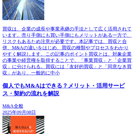
買収は、企業の成長や事業承継の手法として広く活用されて
います。売り手側にも買い手側にもメリットがある一方で、
リスクもあるため注意が必要です。本記事では、買収と合
併、M&Aの違いをはじめ、買収の種類やプロセスをわかり
やすく解説します。この記事のポイント買収とは、対象企業
の事業や経営権を取得することで、「事業買収」と「企業買
収」に分けられる。買収には「友好的買収」と「同意なき買
収」があり、一般的に中小
個人でもM&Aはできる？メリット・活用サービ
ス・契約の流れを解説
M&A全般
2025年09月08日