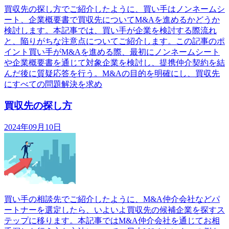
買収先の探し方でご紹介したように、買い手はノンネームシ
ート、企業概要書で買収先についてM&Aを進めるかどうか
検討します。本記事では、買い手が企業を検討する際流れ
と、陥りがちな注意点についてご紹介します。この記事のポ
イント買い手がM&Aを進める際、最初にノンネームシート
や企業概要書を通じて対象企業を検討し、提携仲介契約を結
んだ後に質疑応答を行う。M&Aの目的を明確にし、買収先
にすべての問題解決を求め
買収先の探し方
2024年09月10日
買い手の相談先でご紹介したように、M&A仲介会社などパ
ートナーを選定したら、いよいよ買収先の候補企業を探すス
テップに移ります。本記事ではM&A仲介会社を通じてお相