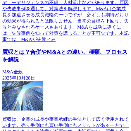
デューデリジェンスの不備、人材流出などがあります。原因
や失敗事例を通して、対策法を解説します。M&Aは企業成
長を加速させる成長戦略の一つですが、必ずしも期待どおり
の効果が得られるとは限りません。当初の目標を下回り、失
敗とみなされるケースもあります。M&Aを成功に導くに
は、失敗事例を知って対策を講じることが不可欠です。本記
事では、M&Aが失敗とみ
買収とは？合併やM&Aとの違い、種類、プロセス
を解説
M&A全般
2025年10月28日
買収は、企業の成長や事業承継の手法として広く活用されて
います。売り手側にも買い手側にもメリットがある一方で、