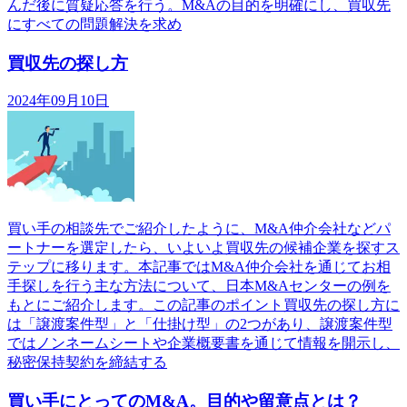
んだ後に質疑応答を行う。M&Aの目的を明確にし、買収先
にすべての問題解決を求め
買収先の探し方
2024年09月10日
買い手の相談先でご紹介したように、M&A仲介会社などパ
ートナーを選定したら、いよいよ買収先の候補企業を探すス
テップに移ります。本記事ではM&A仲介会社を通じてお相
手探しを行う主な方法について、日本M&Aセンターの例を
もとにご紹介します。この記事のポイント買収先の探し方に
は「譲渡案件型」と「仕掛け型」の2つがあり、譲渡案件型
ではノンネームシートや企業概要書を通じて情報を開示し、
秘密保持契約を締結する
買い手にとってのM&A。目的や留意点とは？