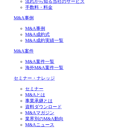
流れから知る当社のサービス
手数料・料金
M&A事例
M&A事例
M&A成約式
M&A成約実績一覧
M&A案件
M&A案件一覧
海外M&A案件一覧
セミナー・ナレッジ
セミナー
M&Aとは
事業承継とは
資料ダウンロード
M&Aマガジン
業界別のM&A動向
M&Aニュース