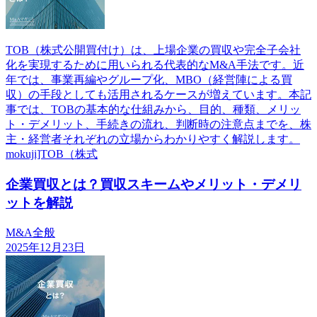
TOB（株式公開買付け）は、上場企業の買収や完全子会社
化を実現するために用いられる代表的なM&A手法です。近
年では、事業再編やグループ化、MBO（経営陣による買
収）の手段としても活用されるケースが増えています。本記
事では、TOBの基本的な仕組みから、目的、種類、メリッ
ト・デメリット、手続きの流れ、判断時の注意点までを、株
主・経営者それぞれの立場からわかりやすく解説します。
mokuji]TOB（株式
企業買収とは？買収スキームやメリット・デメリ
ットを解説
M&A全般
2025年12月23日