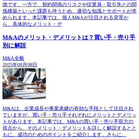
徴です。一方で、契約関係のリスクや従業員・取引先との関
係構築といった課題も伴うため、適切な知識とサポートが求
められます。本記事では、個人M&Aが注目される背景か
ら、具体的なメリット・デ
M&Aのメリット・デメリットは？買い手・売り手
別に解説
M&A全般
2025年09月08日
M&Aは、企業成長や事業承継の有効な手段として注目され
ていますが、買い手・売り手それぞれにメリットとデメリッ
トがあります。本記事では、M&Aの買い手・売り手双方の
視点から、そのメリット・デメリットを詳しく解説するとと
もに、成功のためのポイントをご紹介します。さらに、