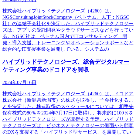
株式会社ハイブリッドテクノロジーズ（4260）は、
NGSConsultingJointStockCompany（ベトナム、以下：NGSC
社）の連結子会社化を決定した。ハイブリッドテクノロジー
ズは、アプリの受託開発やクラウドサービスなどを行ってい
る。NGSC社は、ベトナム国内でITコンサルティング、開
発・導入支援、トレーニングやオペレーションサポートなど
総合的なIT支援事業を展開している。システムの
ハイブリッドテクノロジーズ、総合デジタルマー
ケティング事業のドコドアを買収
2024年07月16日
株式会社ハイブリッドテクノロジーズ（4260）は、ドコドア
株式会社（新潟県新潟市）の株式を取得し、子会社化するこ
とを決定した。株式取得のスケジュールについては、相手先
保有株式の80％を2024年7月17日に取得し、将来的に100％を
ハイブリッドテクノロジーズが取得する予定。ハイブリッド
テクノロジーズは、ビジネスとテクノロジーの側面から顧客
のDXを支援する「ハイブリッド型サービス」を展開してい