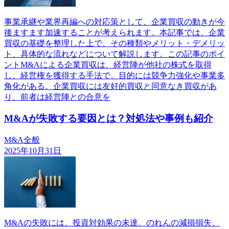
事業承継や業界再編への対応策として、企業買収の動きが今
後ますます加速することが考えられます。本記事では、企業
買収の基礎を整理した上で、その種類やメリット・デメリッ
ト、具体的な流れなどについて解説します。この記事のポイ
ントM&Aによる企業買収は、経営陣が他社の株式を取得
し、経営権を獲得する手法で、目的には競争力強化や事業多
角化がある。企業買収には友好的買収と同意なき買収があ
り、前者は経営陣との合意を
M&Aが失敗する要因とは？対処法や事例も紹介
M&A全般
2025年10月31日
M&Aの失敗には、投資対効果の未達、のれんの減損損失、