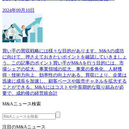
2024年09月10日
買い手の買収戦略には様々な目的があります。M&Aの成功
に向けて、押さえておきたいポイントを確認していきましょ
う。この記事のポイント買い手がM&Aを行う目的には、市
場シェアの拡大、事業領域の拡大、事業の多角化、人材獲
得・技術力向上、効率性の向上がある。買収により、企業は
迅速に成長を加速し、顧客ベースや販売チャネルを拡大する
ことができる。M&Aにはコストや中長期的な取り組みが必
要で、成約後の経営統合計
M&Aニュース検索
注目のM&Aニュース