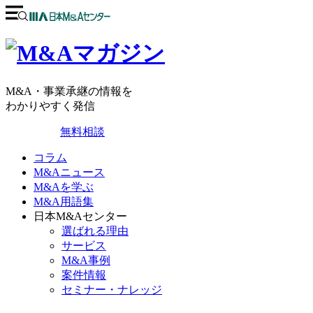
M&A・事業承継の情報を
わかりやすく発信
無料相談
コラム
M&Aニュース
M&Aを学ぶ
M&A用語集
日本M&Aセンター
選ばれる理由
サービス
M&A事例
案件情報
セミナー・ナレッジ