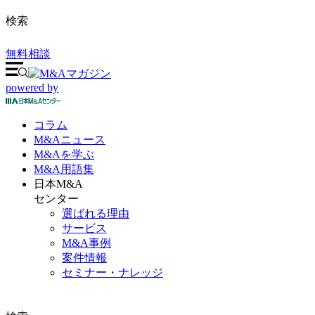
検索
無料相談
powered by
コラム
M&A
ニュース
M&Aを
学ぶ
M&A
用語集
日本M&A
センター
選ばれる理由
サービス
M&A事例
案件情報
セミナー・ナレッジ