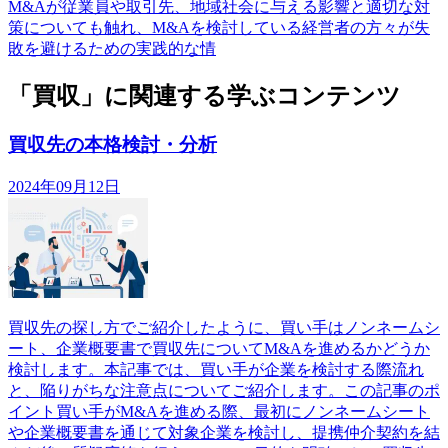
M&Aが従業員や取引先、地域社会に与える影響と適切な対
策についても触れ、M&Aを検討している経営者の方々が失
敗を避けるための実践的な情
「買収」に関連する学ぶコンテンツ
買収先の本格検討・分析
2024年09月12日
買収先の探し方でご紹介したように、買い手はノンネームシ
ート、企業概要書で買収先についてM&Aを進めるかどうか
検討します。本記事では、買い手が企業を検討する際流れ
と、陥りがちな注意点についてご紹介します。この記事のポ
イント買い手がM&Aを進める際、最初にノンネームシート
や企業概要書を通じて対象企業を検討し、提携仲介契約を結