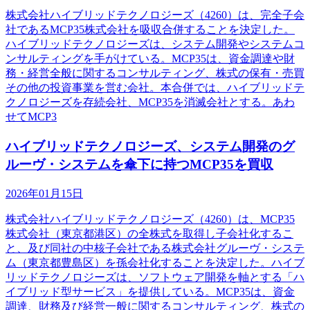
株式会社ハイブリッドテクノロジーズ（4260）は、完全子会
社であるMCP35株式会社を吸収合併することを決定した。
ハイブリッドテクノロジーズは、システム開発やシステムコ
ンサルティングを手がけている。MCP35は、資金調達や財
務・経営全般に関するコンサルティング、株式の保有・売買
その他の投資事業を営む会社。本合併では、ハイブリッドテ
クノロジーズを存続会社、MCP35を消滅会社とする。あわ
せてMCP3
ハイブリッドテクノロジーズ、システム開発のグ
ルーヴ・システムを傘下に持つMCP35を買収
2026年01月15日
株式会社ハイブリッドテクノロジーズ（4260）は、MCP35
株式会社（東京都港区）の全株式を取得し子会社化するこ
と、及び同社の中核子会社である株式会社グルーヴ・システ
ム（東京都豊島区）を孫会社化することを決定した。ハイブ
リッドテクノロジーズは、ソフトウェア開発を軸とする「ハ
イブリッド型サービス」を提供している。MCP35は、資金
調達、財務及び経営一般に関するコンサルティング、株式の