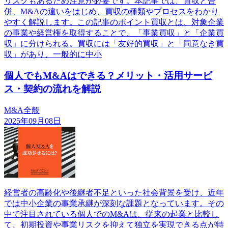
リスクもあるため注意が必要です。本記事では、買収と合
併、M&Aの違いをはじめ、買収の種類やプロセスをわかり
やすく解説します。この記事のポイント買収とは、対象企業
の事業や経営権を取得することで、「事業買収」と「企業買
収」に分けられる。買収には「友好的買収」と「同意なき買
収」があり、一般的に中小
個人でもM&Aはできる？メリット・活用サービ
ス・契約の流れを解説
M&A全般
2025年09月08日
経営者の高齢化や後継者不足といった社会背景を受け、近年
では中小企業の事業承継が深刻な課題となっています。その
中で注目されている個人でのM&Aは、従来の起業と比較し
て、初期投資や事業リスクを抑えて独立を実現できる点が特