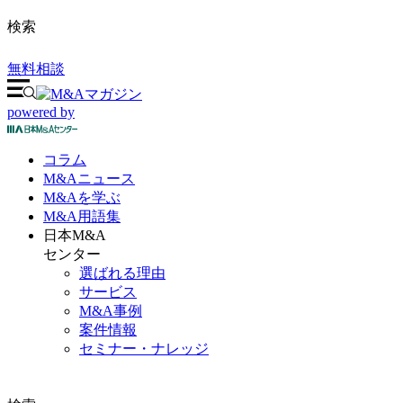
検索
無料相談
powered by
コラム
M&A
ニュース
M&Aを
学ぶ
M&A
用語集
日本M&A
センター
選ばれる理由
サービス
M&A事例
案件情報
セミナー・ナレッジ