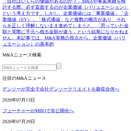
「自社はいくらの価値があるのか？」M&Aや事業承継を検
討する際、必ず直面するのが企業価値（バリュエーション）
という考え方です。しかし、企業価値には「事業価値」「企
業価値（EV）」「株式価値」など複数の概念があり、それ
らを正しく理解しないまま進めてしまうと、「思っていた金
額と実際に手元へ残る金額が違う」という結果になりかねま
せん。本記事では、M&A実務の視点から、企業価値（バリ
ュエーション）の基本的
M&Aニュース検索
注目のM&Aニュース
デンソーが完全子会社デンソークリエイトを吸収合併へ
2026年07月13日
フューチャーがMBOで非公開化へ
2026年07月29日