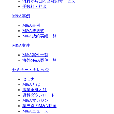
流れから知る当社のサービス
手数料・料金
M&A事例
M&A事例
M&A成約式
M&A成約実績一覧
M&A案件
M&A案件一覧
海外M&A案件一覧
セミナー・ナレッジ
セミナー
M&Aとは
事業承継とは
資料ダウンロード
M&Aマガジン
業界別のM&A動向
M&Aニュース