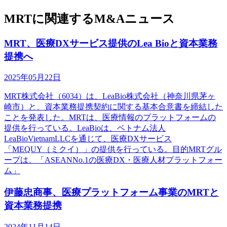
MRTに関連するM&Aニュース
MRT、医療DXサービス提供のLea Bioと資本業務
提携へ
2025年05月22日
MRT株式会社（6034）は、LeaBio株式会社（神奈川県茅ヶ
崎市）と、資本業務提携契約に関する基本合意書を締結した
ことを発表した。MRTは、医療情報のプラットフォームの
提供を行っている。LeaBioは、ベトナム法人
LeaBioVietnamLLCを通じて、医療DXサービス
「MEQUY（ミクイ）」の提供を行っている。目的MRTグル
ープは、「ASEANNo.1の医療DX・医療人材プラットフォー
ム」
伊藤忠商事、医療プラットフォーム事業のMRTと
資本業務提携
2024年11月14日