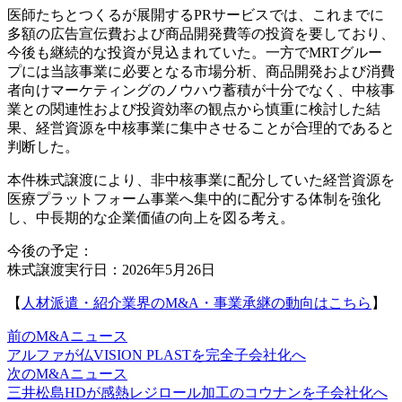
医師たちとつくるが展開するPRサービスでは、これまでに
多額の広告宣伝費および商品開発費等の投資を要しており、
今後も継続的な投資が見込まれていた。一方でMRTグルー
プには当該事業に必要となる市場分析、商品開発および消費
者向けマーケティングのノウハウ蓄積が十分でなく、中核事
業との関連性および投資効率の観点から慎重に検討した結
果、経営資源を中核事業に集中させることが合理的であると
判断した。
本件株式譲渡により、非中核事業に配分していた経営資源を
医療プラットフォーム事業へ集中的に配分する体制を強化
し、中長期的な企業価値の向上を図る考え。
今後の予定：
株式譲渡実行日：2026年5月26日
【
人材派遣・紹介業界のM&A・事業承継の動向はこちら
】
前のM&Aニュース
アルファが仏VISION PLASTを完全子会社化へ
次のM&Aニュース
三井松島HDが感熱レジロール加工のコウナンを子会社化へ