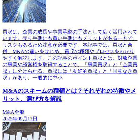
買収は、企業の成長や事業承継の手法として広く活用されて
います。売り手側にも買い手側にもメリットがある一方で、
リスクもあるため注意が必要です。本記事では、買収と合
併、M&Aの違いをはじめ、買収の種類やプロセスをわかり
やすく解説します。この記事のポイント買収とは、対象企業
の事業や経営権を取得することで、「事業買収」と「企業買
収」に分けられる。買収には「友好的買収」と「同意なき買
収」があり、一般的に中小
M&Aのスキームの種類とは？それぞれの特徴やメ
リット、選び方を解説
M&A全般
2025年09月12日