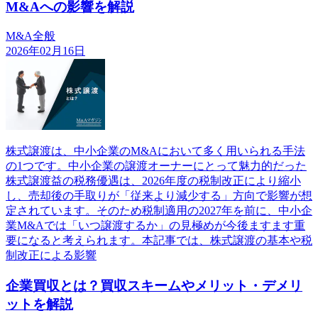
M&Aへの影響を解説
M&A全般
2026年02月16日
株式譲渡は、中小企業のM&Aにおいて多く用いられる手法
の1つです。中小企業の譲渡オーナーにとって魅力的だった
株式譲渡益の税務優遇は、2026年度の税制改正により縮小
し、売却後の手取りが「従来より減少する」方向で影響が想
定されています。そのため税制適用の2027年を前に、中小企
業M&Aでは「いつ譲渡するか」の見極めが今後ますます重
要になると考えられます。本記事では、株式譲渡の基本や税
制改正による影響
企業買収とは？買収スキームやメリット・デメリ
ットを解説