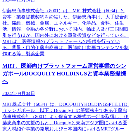
伊藤忠商事株式会社（8001）は、MRT株式会社（6034）と
資本・業務提携契約を締結した。伊藤忠商事は、大手総合商
社。繊維、機械、金属、エネルギー、化学品、食料、住生
活、情報、金融の各分野において国内、輸出入及び三国間取
引を行うほか、国内外における事業投資などを行っている。
MRTは、医療情報のプラットフォームの提供を行ってい
る。背景・目的伊藤忠商事は、医師向け動画コンテンツを制
作する等、製薬企業
MRT、医師向けプラットフォーム運営事業のシン
ガポールDOCQUITY HOLDINGSと資本業務提携
へ
2024年09月04日
MRT株式会社（6034）は、DOCQUITYHOLDINGSPTE.LTD.
（シンガポール、以下：Docquity）の筆頭株主である伊藤忠
商事株式会社（8001）より保有する株式の一部を取得し、伊
藤忠商事の支援のもと、Docquityと東南アジア圏における医
療人材紹介事業の発展および日本国内におけるMRTグルー