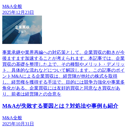
M&A全般
2025年12月23日
事業承継や業界再編への対応策として、企業買収の動きが今
後ますます加速することが考えられます。本記事では、企業
買収の基礎を整理した上で、その種類やメリット・デメリッ
ト、具体的な流れなどについて解説します。この記事のポイ
ントM&Aによる企業買収は、経営陣が他社の株式を取得
し、経営権を獲得する手法で、目的には競争力強化や事業多
角化がある。企業買収には友好的買収と同意なき買収があ
り、前者は経営陣との合意を
M&Aが失敗する要因とは？対処法や事例も紹介
M&A全般
2025年10月31日