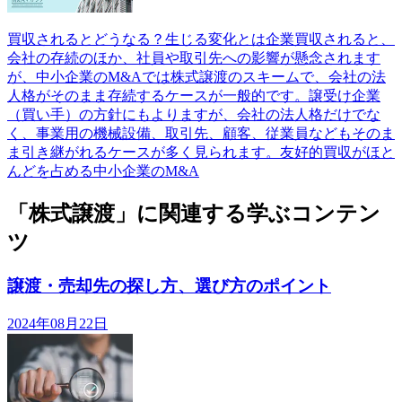
買収されるとどうなる？生じる変化とは企業買収されると、
会社の存続のほか、社員や取引先への影響が懸念されます
が、中小企業のM&Aでは株式譲渡のスキームで、会社の法
人格がそのまま存続するケースが一般的です。譲受け企業
（買い手）の方針にもよりますが、会社の法人格だけでな
く、事業用の機械設備、取引先、顧客、従業員などもそのま
ま引き継がれるケースが多く見られます。友好的買収がほと
んどを占める中小企業のM&A
「株式譲渡」に関連する学ぶコンテン
ツ
譲渡・売却先の探し方、選び方のポイント
2024年08月22日