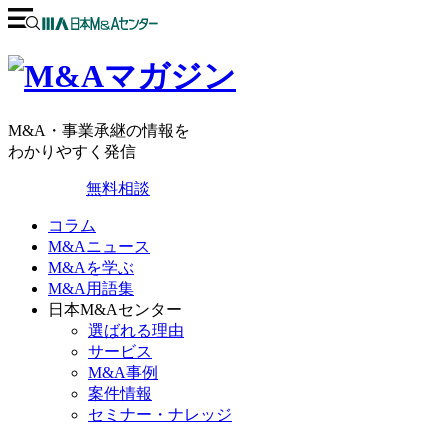
M&A・事業承継の情報を
わかりやすく発信
無料相談
コラム
M&Aニュース
M&Aを学ぶ
M&A用語集
日本M&Aセンター
選ばれる理由
サービス
M&A事例
案件情報
セミナー・ナレッジ