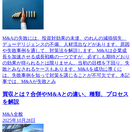
M&Aの失敗には、投資対効果の未達、のれんの減損損失、
デューデリジェンスの不備、人材流出などがあります。原因
や失敗事例を通して、対策法を解説します。M&Aは企業成
長を加速させる成長戦略の一つですが、必ずしも期待どおり
の効果が得られるとは限りません。当初の目標を下回り、失
敗とみなされるケースもあります。M&Aを成功に導くに
は、失敗事例を知って対策を講じることが不可欠です。本記
事では、M&Aが失敗とみ
買収とは？合併やM&Aとの違い、種類、プロセス
を解説
M&A全般
2025年10月28日