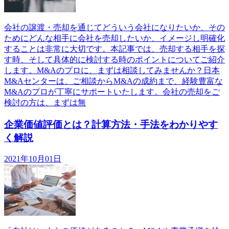
会社の譲渡・売却を通じてどういう会社になりたいか、その
ためにどんな相手に会社を売却したいか、イメージし明確化
することは非常に大切です。本記事では、売却する相手を探
す時、そして具体的に検討する時のポイントについてご紹介
します。M&Aのプロに、まずは相談してみませんか？日本
M&Aセンターは、ご相談からM&Aの成約まで、経験豊富な
M&Aのプロが丁寧にサポートいたします。会社の売却をご
検討の方は、まずは無
企業価値評価とは？計算方法・手法をわかりやす
く解説
2021年10月01日