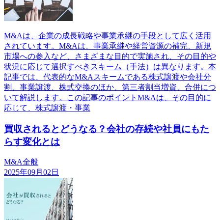
M&Aは、企業の成長戦略や事業承継の手段として広く活用
されています。M&Aは、事業承継や経営資源の補完、新規
市場への参入など、さまざまな目的で実施され、その目的や
状況に応じて選択すべきスキーム（手法）は異なります。本
記事では、代表的なM&Aスキームである株式譲渡や会社分
割、事業譲渡、株式交換のほか、第三者割当増資、合併につ
いて解説します。この記事のポイントM&Aは、その目的に
応じて、株式譲渡・事業
買収されるとどうなる？会社の存続や社員にもた
らす変化とは
M&A全般
2025年09月02日