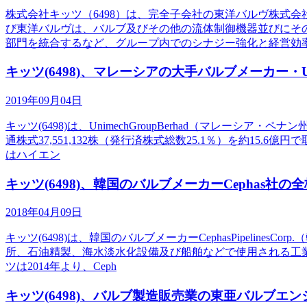
株式会社キッツ（6498）は、完全子会社の東洋バルヴ株式
び東洋バルヴは、バルブ及びその他の流体制御機器並びにその
部門を統合するなど、グループ内でのシナジー強化と経営効
キッツ(6498)、マレーシアの大手バルブメーカー・Uni
2019年09月04日
キッツ(6498)は、UnimechGroupBerhad（マレー
通株式37,551,132株（発行済株式総数25.1％）を約
はハイエン
キッツ(6498)、韓国のバルブメーカーCephas社の
2018年04月09日
キッツ(6498)は、韓国のバルブメーカーCephasPipelin
所、石油精製、海水淡水化設備及び船舶などで使用される工
ツは2014年より、Ceph
キッツ(6498)、バルブ製造販売業の東亜バルブエンジ