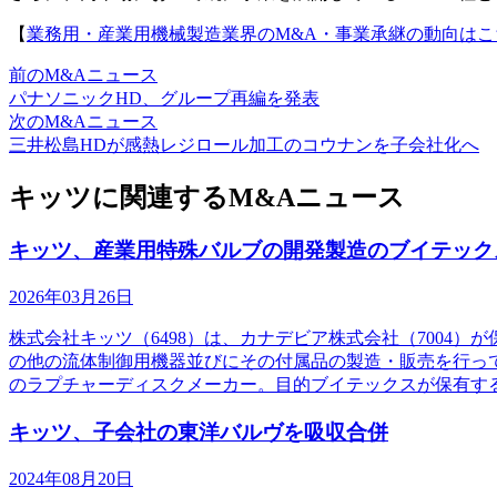
【
業務用・産業用機械製造業界のM&A・事業承継の動向はこ
前のM&Aニュース
パナソニックHD、グループ再編を発表
次のM&Aニュース
三井松島HDが感熱レジロール加工のコウナンを子会社化へ
キッツに関連するM&Aニュース
キッツ、産業用特殊バルブの開発製造のブイテック
2026年03月26日
株式会社キッツ（6498）は、カナデビア株式会社（700
の他の流体制御用機器並びにその付属品の製造・販売を行っ
のラプチャーディスクメーカー。目的ブイテックスが保有す
キッツ、子会社の東洋バルヴを吸収合併
2024年08月20日