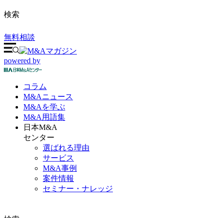
検索
無料相談
powered by
コラム
M&A
ニュース
M&Aを
学ぶ
M&A
用語集
日本M&A
センター
選ばれる理由
サービス
M&A事例
案件情報
セミナー・ナレッジ