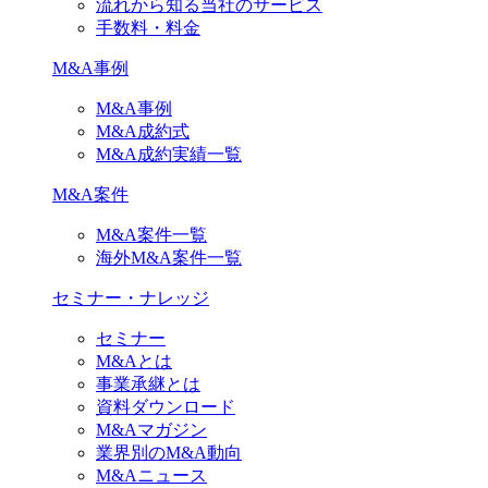
流れから知る当社のサービス
手数料・料金
M&A事例
M&A事例
M&A成約式
M&A成約実績一覧
M&A案件
M&A案件一覧
海外M&A案件一覧
セミナー・ナレッジ
セミナー
M&Aとは
事業承継とは
資料ダウンロード
M&Aマガジン
業界別のM&A動向
M&Aニュース