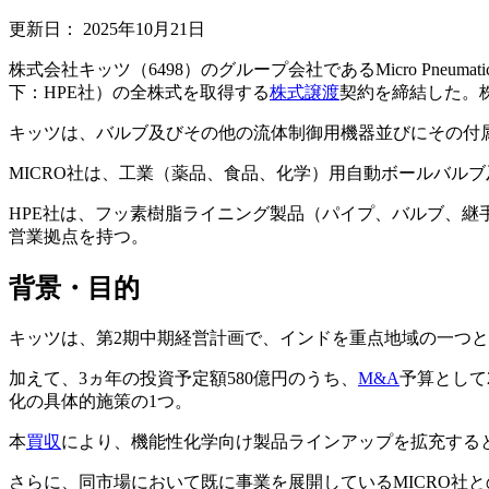
更新日：
2025年10月21日
株式会社キッツ（6498）のグループ会社であるMicro Pneumatics Priv
下：HPE社）の全株式を取得する
株式譲渡
契約を締結した。株
キッツは、バルブ及びその他の流体制御用機器並びにその付
MICRO社は、工業（薬品、食品、化学）用自動ボールバル
HPE社は、フッ素樹脂ライニング製品（パイプ、バルブ、
営業拠点を持つ。
背景・目的
キッツは、第2期中期経営計画で、インドを重点地域の一つ
加えて、3ヵ年の投資予定額580億円のうち、
M&A
予算として
化の具体的施策の1つ。
本
買収
により、機能性化学向け製品ラインアップを拡充する
さらに、同市場において既に事業を展開しているMICRO社