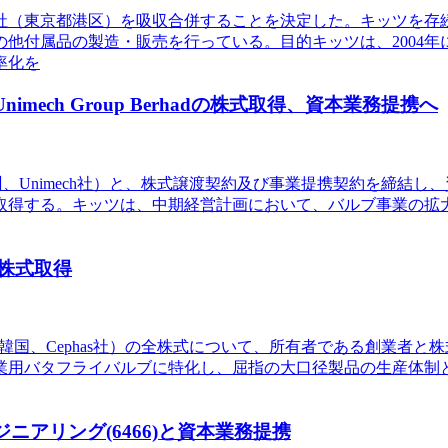
会社（東京都港区）を吸収合併することを決定した。キッツを
他付属品の製造・販売を行っている。目的キッツは、2004
率化を
mech Group Berhadの株式取得、資本業務提携へ
シア・ペナン州、Unimech社）と、株式譲渡契約及び事業提携契約を締
15.6億円で取得する。キッツは、中期経営計画において、バルブ事
全株式取得
esCorp.（韓国、Cephas社）の全株式について、所有者である創
業用バタフライバルブに特化し、屈指の大口径製品の生産体制
ニアリング(6466)と資本業務提携