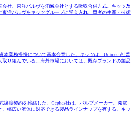
存続会社、東洋バルヴを消滅会社とする吸収合併方式。キッツ及
年に東洋バルヴをキッツグループに迎え入れ、両者の生産・技術
結し、資本業務提携について基本合意した。キッツは、Unimech社普
業の拡大取り組んでいる。海外市場においては、既存ブランドの製品
業者と株式譲渡契約を締結した。Cephas社は、バルブメーカー。発電
と、幅広い流体に対応できる製品ラインナップを有する。キッ