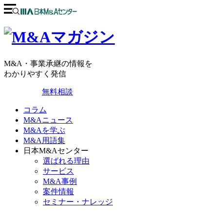
M&A・事業承継の情報を
わかりやすく発信
無料相談
コラム
M&Aニュース
M&Aを学ぶ
M&A用語集
日本M&Aセンター
選ばれる理由
サービス
M&A事例
案件情報
セミナー・ナレッジ