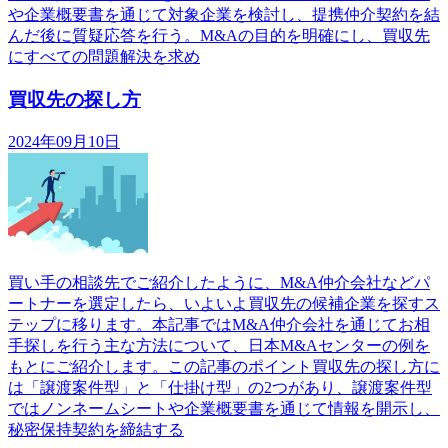
や企業概要書を通じて対象企業を検討し、提携仲介契約を結
んだ後に質疑応答を行う。M&Aの目的を明確にし、買収先
にすべての問題解決を求め
買収先の探し方
2024年09月10日
買い手の相談先でご紹介したように、M&A仲介会社などパ
ートナーを選定したら、いよいよ買収先の候補企業を探すス
テップに移ります。本記事ではM&A仲介会社を通じてお相
手探しを行う主な方法について、日本M&Aセンターの例を
もとにご紹介します。この記事のポイント買収先の探し方に
は「譲渡案件型」と「仕掛け型」の2つがあり、譲渡案件型
ではノンネームシートや企業概要書を通じて情報を開示し、
秘密保持契約を締結する