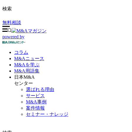
検索
無料相談
powered by
コラム
M&A
ニュース
M&Aを
学ぶ
M&A
用語集
日本M&A
センター
選ばれる理由
サービス
M&A事例
案件情報
セミナー・ナレッジ