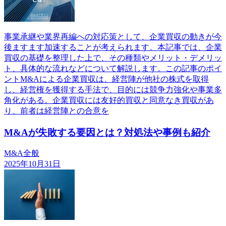
事業承継や業界再編への対応策として、企業買収の動きが今
後ますます加速することが考えられます。本記事では、企業
買収の基礎を整理した上で、その種類やメリット・デメリッ
ト、具体的な流れなどについて解説します。この記事のポイ
ントM&Aによる企業買収は、経営陣が他社の株式を取得
し、経営権を獲得する手法で、目的には競争力強化や事業多
角化がある。企業買収には友好的買収と同意なき買収があ
り、前者は経営陣との合意を
M&Aが失敗する要因とは？対処法や事例も紹介
M&A全般
2025年10月31日