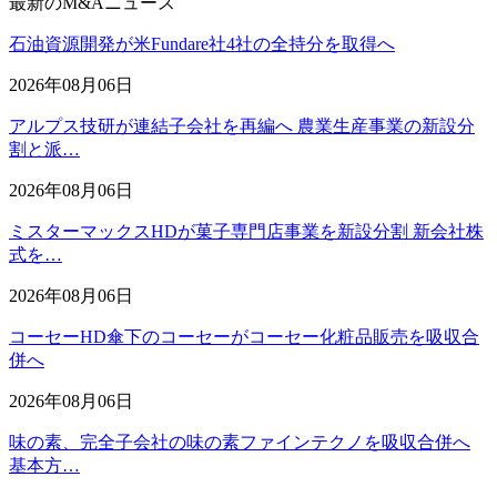
最新のM&Aニュース
石油資源開発が米Fundare社4社の全持分を取得へ
2026年08月06日
アルプス技研が連結子会社を再編へ 農業生産事業の新設分
割と派…
2026年08月06日
ミスターマックスHDが菓子専門店事業を新設分割 新会社株
式を…
2026年08月06日
コーセーHD傘下のコーセーがコーセー化粧品販売を吸収合
併へ
2026年08月06日
味の素、完全子会社の味の素ファインテクノを吸収合併へ
基本方…