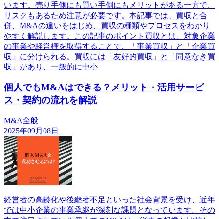
います。売り手側にも買い手側にもメリットがある一方で、
リスクもあるため注意が必要です。本記事では、買収と合
併、M&Aの違いをはじめ、買収の種類やプロセスをわかり
やすく解説します。この記事のポイント買収とは、対象企業
の事業や経営権を取得することで、「事業買収」と「企業買
収」に分けられる。買収には「友好的買収」と「同意なき買
収」があり、一般的に中小
個人でもM&Aはできる？メリット・活用サービ
ス・契約の流れを解説
M&A全般
2025年09月08日
経営者の高齢化や後継者不足といった社会背景を受け、近年
では中小企業の事業承継が深刻な課題となっています。その