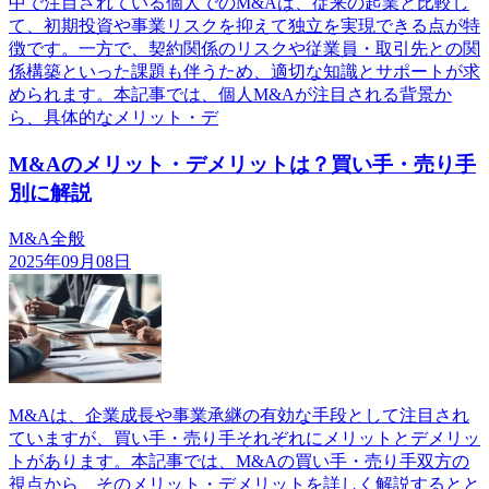
中で注目されている個人でのM&Aは、従来の起業と比較し
て、初期投資や事業リスクを抑えて独立を実現できる点が特
徴です。一方で、契約関係のリスクや従業員・取引先との関
係構築といった課題も伴うため、適切な知識とサポートが求
められます。本記事では、個人M&Aが注目される背景か
ら、具体的なメリット・デ
M&Aのメリット・デメリットは？買い手・売り手
別に解説
M&A全般
2025年09月08日
M&Aは、企業成長や事業承継の有効な手段として注目され
ていますが、買い手・売り手それぞれにメリットとデメリッ
トがあります。本記事では、M&Aの買い手・売り手双方の
視点から、そのメリット・デメリットを詳しく解説するとと