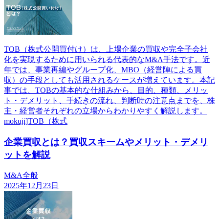
TOB（株式公開買付け）は、上場企業の買収や完全子会社
化を実現するために用いられる代表的なM&A手法です。近
年では、事業再編やグループ化、MBO（経営陣による買
収）の手段としても活用されるケースが増えています。本記
事では、TOBの基本的な仕組みから、目的、種類、メリッ
ト・デメリット、手続きの流れ、判断時の注意点までを、株
主・経営者それぞれの立場からわかりやすく解説します。
mokuji]TOB（株式
企業買収とは？買収スキームやメリット・デメリ
ットを解説
M&A全般
2025年12月23日