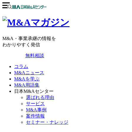
M&A・事業承継の情報を
わかりやすく発信
無料相談
コラム
M&Aニュース
M&Aを学ぶ
M&A用語集
日本M&Aセンター
選ばれる理由
サービス
M&A事例
案件情報
セミナー・ナレッジ