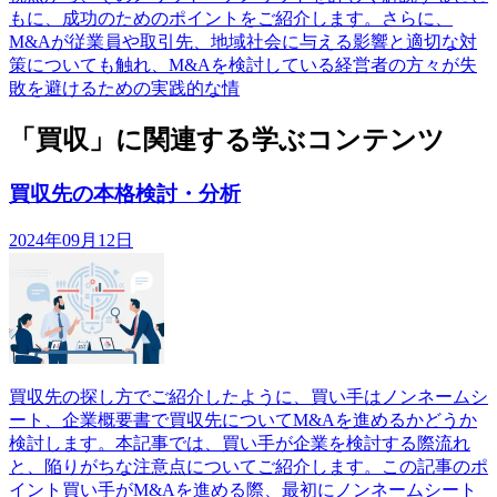
もに、成功のためのポイントをご紹介します。さらに、
M&Aが従業員や取引先、地域社会に与える影響と適切な対
策についても触れ、M&Aを検討している経営者の方々が失
敗を避けるための実践的な情
「買収」に関連する学ぶコンテンツ
買収先の本格検討・分析
2024年09月12日
買収先の探し方でご紹介したように、買い手はノンネームシ
ート、企業概要書で買収先についてM&Aを進めるかどうか
検討します。本記事では、買い手が企業を検討する際流れ
と、陥りがちな注意点についてご紹介します。この記事のポ
イント買い手がM&Aを進める際、最初にノンネームシート