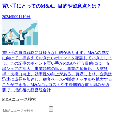
買い手にとってのM&A。目的や留意点とは？
2024年09月10日
買い手の買収戦略には様々な目的があります。M&Aの成功
に向けて、押さえておきたいポイントを確認していきましょ
う。この記事のポイント買い手がM&Aを行う目的には、市
場シェアの拡大、事業領域の拡大、事業の多角化、人材獲
得・技術力向上、効率性の向上がある。買収により、企業は
迅速に成長を加速し、顧客ベースや販売チャネルを拡大する
ことができる。M&Aにはコストや中長期的な取り組みが必
要で、成約後の経営統合計
M&Aニュース検索