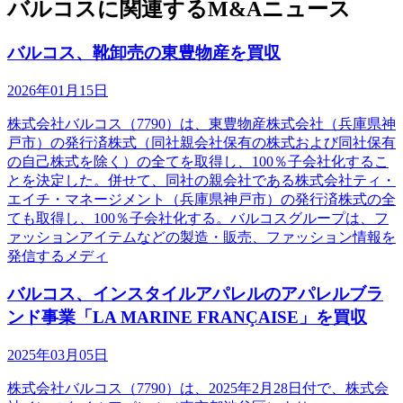
バルコスに関連するM&Aニュース
バルコス、靴卸売の東豊物産を買収
2026年01月15日
株式会社バルコス（7790）は、東豊物産株式会社（兵庫県神
戸市）の発行済株式（同社親会社保有の株式および同社保有
の自己株式を除く）の全てを取得し、100％子会社化するこ
とを決定した。併せて、同社の親会社である株式会社ティ・
エイチ・マネージメント（兵庫県神戸市）の発行済株式の全
ても取得し、100％子会社化する。バルコスグループは、フ
ァッションアイテムなどの製造・販売、ファッション情報を
発信するメディ
バルコス、インスタイルアパレルのアパレルブラ
ンド事業「LA MARINE FRANÇAISE」を買収
2025年03月05日
株式会社バルコス（7790）は、2025年2月28日付で、株式会