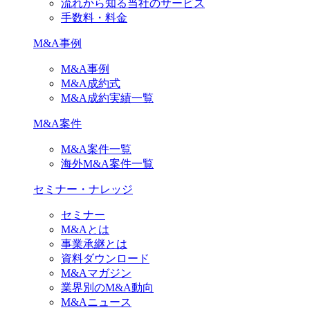
流れから知る当社のサービス
手数料・料金
M&A事例
M&A事例
M&A成約式
M&A成約実績一覧
M&A案件
M&A案件一覧
海外M&A案件一覧
セミナー・ナレッジ
セミナー
M&Aとは
事業承継とは
資料ダウンロード
M&Aマガジン
業界別のM&A動向
M&Aニュース