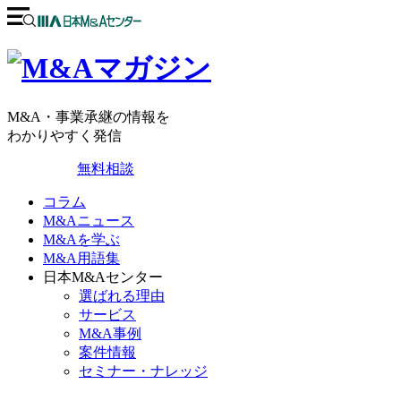
M&A・事業承継の情報を
わかりやすく発信
無料相談
コラム
M&Aニュース
M&Aを学ぶ
M&A用語集
日本M&Aセンター
選ばれる理由
サービス
M&A事例
案件情報
セミナー・ナレッジ