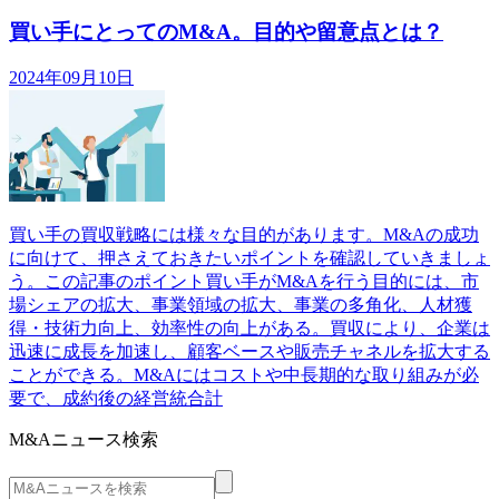
買い手にとってのM&A。目的や留意点とは？
2024年09月10日
買い手の買収戦略には様々な目的があります。M&Aの成功
に向けて、押さえておきたいポイントを確認していきましょ
う。この記事のポイント買い手がM&Aを行う目的には、市
場シェアの拡大、事業領域の拡大、事業の多角化、人材獲
得・技術力向上、効率性の向上がある。買収により、企業は
迅速に成長を加速し、顧客ベースや販売チャネルを拡大する
ことができる。M&Aにはコストや中長期的な取り組みが必
要で、成約後の経営統合計
M&Aニュース検索