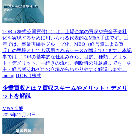
TOB（株式公開買付け）は、上場企業の買収や完全子会社
化を実現するために用いられる代表的なM&A手法です。近
年では、事業再編やグループ化、MBO（経営陣による買
収）の手段としても活用されるケースが増えています。本記
事では、TOBの基本的な仕組みから、目的、種類、メリッ
ト・デメリット、手続きの流れ、判断時の注意点までを、株
主・経営者それぞれの立場からわかりやすく解説します。
mokuji]TOB（株式
企業買収とは？買収スキームやメリット・デメリ
ットを解説
M&A全般
2025年12月23日