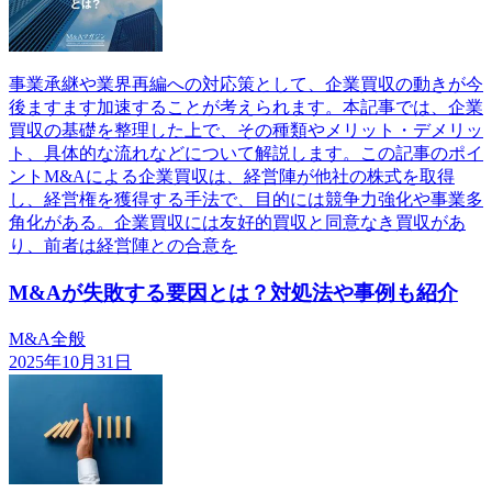
事業承継や業界再編への対応策として、企業買収の動きが今
後ますます加速することが考えられます。本記事では、企業
買収の基礎を整理した上で、その種類やメリット・デメリッ
ト、具体的な流れなどについて解説します。この記事のポイ
ントM&Aによる企業買収は、経営陣が他社の株式を取得
し、経営権を獲得する手法で、目的には競争力強化や事業多
角化がある。企業買収には友好的買収と同意なき買収があ
り、前者は経営陣との合意を
M&Aが失敗する要因とは？対処法や事例も紹介
M&A全般
2025年10月31日