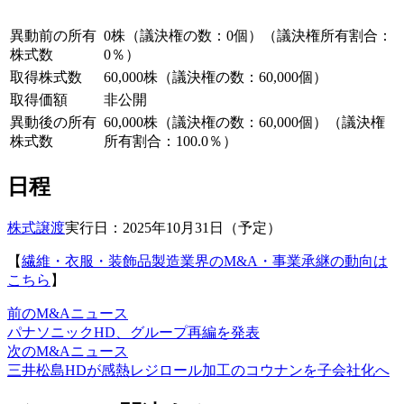
異動前の所有
0株（議決権の数：0個）（議決権所有割合：
株式数
0％）
取得株式数
60,000株（議決権の数：60,000個）
取得価額
非公開
異動後の所有
60,000株（議決権の数：60,000個）（議決権
株式数
所有割合：100.0％）
日程
株式譲渡
実行日：2025年10月31日（予定）
【
繊維・衣服・装飾品製造業界のM&A・事業承継の動向は
こちら
】
前のM&Aニュース
パナソニックHD、グループ再編を発表
次のM&Aニュース
三井松島HDが感熱レジロール加工のコウナンを子会社化へ