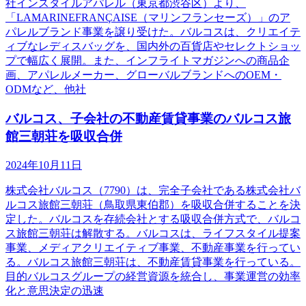
社インスタイルアパレル（東京都渋谷区）より、
「LAMARINEFRANÇAISE（マリンフランセーズ）」のア
パレルブランド事業を譲り受けた。バルコスは、クリエイテ
ィブなレディスバッグを、国内外の百貨店やセレクトショッ
プで幅広く展開。また、インフライトマガジンへの商品企
画、アパレルメーカー、グローバルブランドへのOEM・
ODMなど、他社
バルコス、子会社の不動産賃貸事業のバルコス旅
館三朝荘を吸収合併
2024年10月11日
株式会社バルコス（7790）は、完全子会社である株式会社バ
ルコス旅館三朝荘（鳥取県東伯郡）を吸収合併することを決
定した。バルコスを存続会社とする吸収合併方式で、バルコ
ス旅館三朝荘は解散する。バルコスは、ライフスタイル提案
事業、メディアクリエイティブ事業、不動産事業を行ってい
る。バルコス旅館三朝荘は、不動産賃貸事業を行っている。
目的バルコスグループの経営資源を統合し、事業運営の効率
化と意思決定の迅速