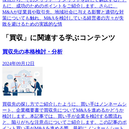
もに、成功のためのポイントをご紹介します。さらに、
M&Aが従業員や取引先、地域社会に与える影響と適切な対
策についても触れ、M&Aを検討している経営者の方々が失
敗を避けるための実践的な情
「買収」に関連する学ぶコンテンツ
買収先の本格検討・分析
2024年09月12日
買収先の探し方でご紹介したように、買い手はノンネームシ
ート、企業概要書で買収先についてM&Aを進めるかどうか
検討します。本記事では、買い手が企業を検討する際流れ
と、陥りがちな注意点についてご紹介します。この記事のポ
イント買い手がM&Aを進める際、最初にノンネームシート