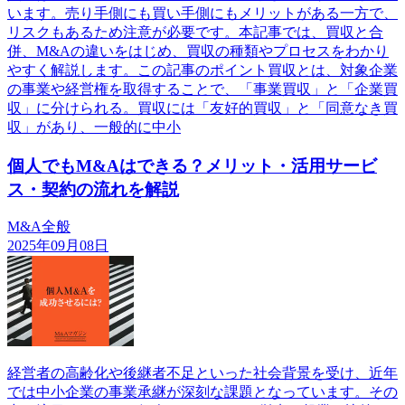
います。売り手側にも買い手側にもメリットがある一方で、
リスクもあるため注意が必要です。本記事では、買収と合
併、M&Aの違いをはじめ、買収の種類やプロセスをわかり
やすく解説します。この記事のポイント買収とは、対象企業
の事業や経営権を取得することで、「事業買収」と「企業買
収」に分けられる。買収には「友好的買収」と「同意なき買
収」があり、一般的に中小
個人でもM&Aはできる？メリット・活用サービ
ス・契約の流れを解説
M&A全般
2025年09月08日
経営者の高齢化や後継者不足といった社会背景を受け、近年
では中小企業の事業承継が深刻な課題となっています。その