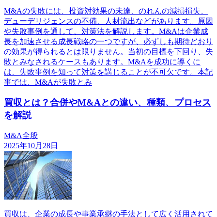
M&Aの失敗には、投資対効果の未達、のれんの減損損失、
デューデリジェンスの不備、人材流出などがあります。原因
や失敗事例を通して、対策法を解説します。M&Aは企業成
長を加速させる成長戦略の一つですが、必ずしも期待どおり
の効果が得られるとは限りません。当初の目標を下回り、失
敗とみなされるケースもあります。M&Aを成功に導くに
は、失敗事例を知って対策を講じることが不可欠です。本記
事では、M&Aが失敗とみ
買収とは？合併やM&Aとの違い、種類、プロセス
を解説
M&A全般
2025年10月28日
買収は、企業の成長や事業承継の手法として広く活用されて