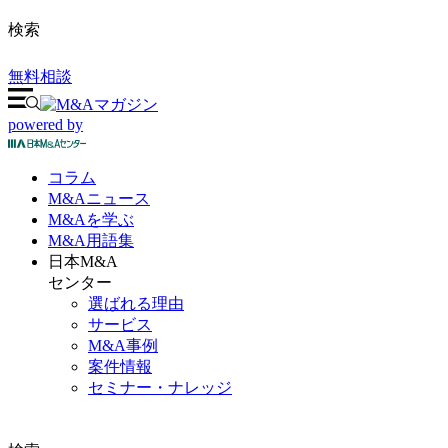
検索
無料相談
powered by
コラム
M&A
ニュース
M&Aを
学ぶ
M&A
用語集
日本M&A
センター
選ばれる理由
サービス
M&A事例
案件情報
セミナー・ナレッジ