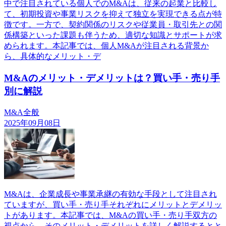
中で注目されている個人でのM&Aは、従来の起業と比較し
て、初期投資や事業リスクを抑えて独立を実現できる点が特
徴です。一方で、契約関係のリスクや従業員・取引先との関
係構築といった課題も伴うため、適切な知識とサポートが求
められます。本記事では、個人M&Aが注目される背景か
ら、具体的なメリット・デ
M&Aのメリット・デメリットは？買い手・売り手
別に解説
M&A全般
2025年09月08日
M&Aは、企業成長や事業承継の有効な手段として注目され
ていますが、買い手・売り手それぞれにメリットとデメリッ
トがあります。本記事では、M&Aの買い手・売り手双方の
視点から、そのメリット・デメリットを詳しく解説するとと