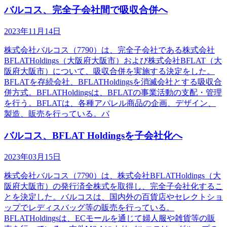
バルコス、完全子会社間で吸収合併へ
2023年11月14日
株式会社バルコス（7790）は、完全子会社である株式会社
BFLATHoldings（大阪府大阪市）および株式会社BFLAT（大
阪府大阪市）について、吸収合併を実施する決定をした。
BFLATを存続会社、BFLATHoldingsを消滅会社とする吸収合
併方式。BFLATHoldingsは、BFLATの事業活動の支配・管理
を行う。BFLATは、各種アパレル商品の企画、デザイン、
製造、販売を行っている。バ
バルコス、BFLAT Holdingsを子会社化へ
2023年03月15日
株式会社バルコス（7790）は、株式会社BFLATHoldings（大
阪府大阪市）の発行済全株式を取得し、完全子会社化するこ
とを決定した。バルコスは、国内外の百貨店やセレクトショ
ップでレディスバッグ等の販売を行っている。
BFLATHoldingsは、ECモールを通じて婦人服や雑貨等の販