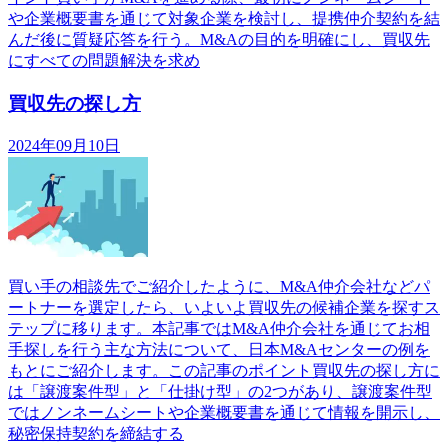
や企業概要書を通じて対象企業を検討し、提携仲介契約を結
んだ後に質疑応答を行う。M&Aの目的を明確にし、買収先
にすべての問題解決を求め
買収先の探し方
2024年09月10日
買い手の相談先でご紹介したように、M&A仲介会社などパ
ートナーを選定したら、いよいよ買収先の候補企業を探すス
テップに移ります。本記事ではM&A仲介会社を通じてお相
手探しを行う主な方法について、日本M&Aセンターの例を
もとにご紹介します。この記事のポイント買収先の探し方に
は「譲渡案件型」と「仕掛け型」の2つがあり、譲渡案件型
ではノンネームシートや企業概要書を通じて情報を開示し、
秘密保持契約を締結する