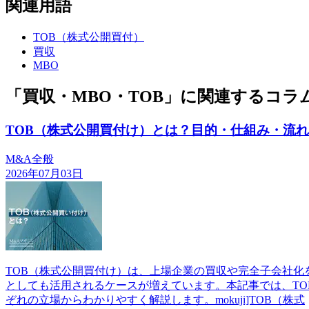
関連用語
TOB（株式公開買付）
買収
MBO
「買収・MBO・TOB」に関連するコラ
TOB（株式公開買付け）とは？目的・仕組み・流
M&A全般
2026年07月03日
TOB（株式公開買付け）は、上場企業の買収や完全子会社化
としても活用されるケースが増えています。本記事では、T
ぞれの立場からわかりやすく解説します。mokuji]TOB（株式