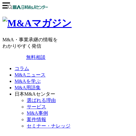
M&A・事業承継の情報を
わかりやすく発信
無料相談
コラム
M&Aニュース
M&Aを学ぶ
M&A用語集
日本M&Aセンター
選ばれる理由
サービス
M&A事例
案件情報
セミナー・ナレッジ