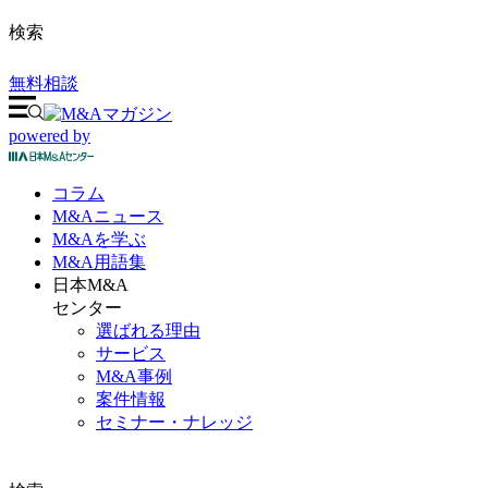
検索
無料相談
powered by
コラム
M&A
ニュース
M&Aを
学ぶ
M&A
用語集
日本M&A
センター
選ばれる理由
サービス
M&A事例
案件情報
セミナー・ナレッジ