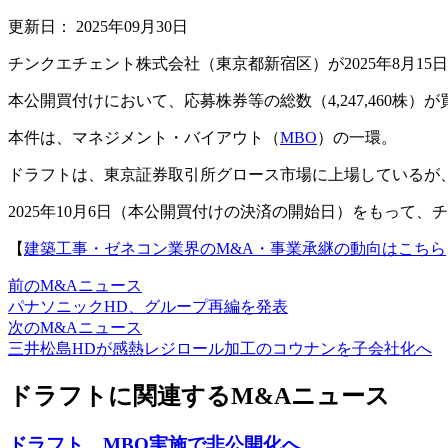
更新日：
2025年09月30日
チンクエチェント株式会社（東京都新宿区）が2025年8月15
本公開買付けにおいて、応募株券等の総数（4,247,460株）が
本件は、マネジメント・バイアウト（
MBO
）の一環。
ドラフトは、東京証券取引所グロース市場に上場しているが
2025年10月6日（本公開買付けの決済の開始日）をもっ
【
建築工事・ゼネコン業界のM&A・事業承継の動向はこちら
前のM&Aニュース
パナソニックHD、グループ再編を発表
次のM&Aニュース
三井松島HDが感熱レジロール加工のコウナンを子会社化へ
ドラフトに関連するM&Aニュース
ドラフト、MBO実施で非公開化へ