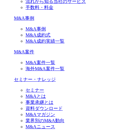
流れから知る当社のサービス
手数料・料金
M&A事例
M&A事例
M&A成約式
M&A成約実績一覧
M&A案件
M&A案件一覧
海外M&A案件一覧
セミナー・ナレッジ
セミナー
M&Aとは
事業承継とは
資料ダウンロード
M&Aマガジン
業界別のM&A動向
M&Aニュース