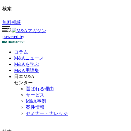
検索
無料相談
powered by
コラム
M&A
ニュース
M&Aを
学ぶ
M&A
用語集
日本M&A
センター
選ばれる理由
サービス
M&A事例
案件情報
セミナー・ナレッジ