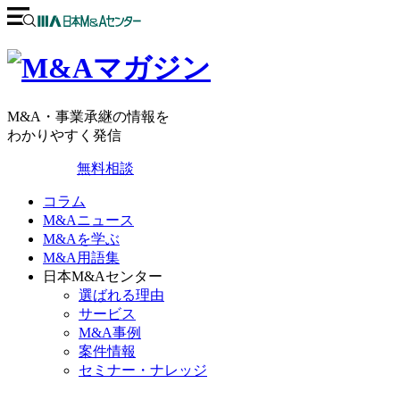
M&A・事業承継の情報を
わかりやすく発信
無料相談
コラム
M&Aニュース
M&Aを学ぶ
M&A用語集
日本M&Aセンター
選ばれる理由
サービス
M&A事例
案件情報
セミナー・ナレッジ