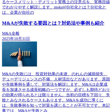
るケースメリット・デメリット実務上の注意点を、実務目線
でわかりやすく解説します。mokuji]分社化とは？分社化と
は、企業が自社の
M&Aが失敗する要因とは？対処法や事例も紹介
M&A全般
2025年10月31日
M&Aの失敗には、投資対効果の未達、のれんの減損損失、
デューデリジェンスの不備、人材流出などがあります。原因
や失敗事例を通して、対策法を解説します。M&Aは企業成
長を加速させる成長戦略の一つですが、必ずしも期待どおり
の効果が得られるとは限りません。当初の目標を下回り、失
敗とみなされるケースもあります。M&Aを成功に導くに
は、失敗事例を知って対策を講じることが不可欠です。本記
事では、M&Aが失敗とみ