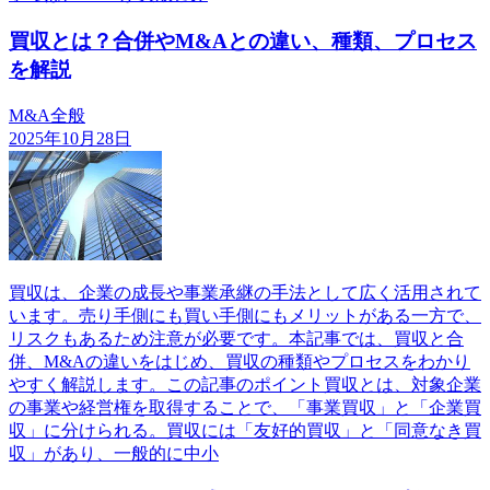
買収とは？合併やM&Aとの違い、種類、プロセス
を解説
M&A全般
2025年10月28日
買収は、企業の成長や事業承継の手法として広く活用されて
います。売り手側にも買い手側にもメリットがある一方で、
リスクもあるため注意が必要です。本記事では、買収と合
併、M&Aの違いをはじめ、買収の種類やプロセスをわかり
やすく解説します。この記事のポイント買収とは、対象企業
の事業や経営権を取得することで、「事業買収」と「企業買
収」に分けられる。買収には「友好的買収」と「同意なき買
収」があり、一般的に中小