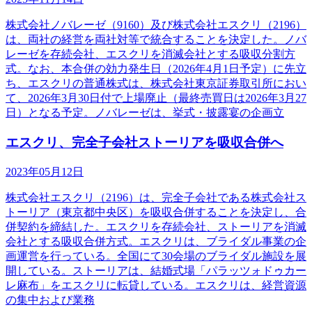
株式会社ノバレーゼ（9160）及び株式会社エスクリ（2196）
は、両社の経営を両社対等で統合することを決定した。ノバ
レーゼを存続会社、エスクリを消滅会社とする吸収分割方
式。なお、本合併の効力発生日（2026年4月1日予定）に先立
ち、エスクリの普通株式は、株式会社東京証券取引所におい
て、2026年3月30日付で上場廃止（最終売買日は2026年3月27
日）となる予定。ノバレーゼは、挙式・披露宴の企画立
エスクリ、完全子会社ストーリアを吸収合併へ
2023年05月12日
株式会社エスクリ（2196）は、完全子会社である株式会社ス
トーリア（東京都中央区）を吸収合併することを決定し、合
併契約を締結した。エスクリを存続会社、ストーリアを消滅
会社とする吸収合併方式。エスクリは、ブライダル事業の企
画運営を行っている。全国にて30会場のブライダル施設を展
開している。ストーリアは、結婚式場「パラッツォドゥカー
レ麻布」をエスクリに転貸している。エスクリは、経営資源
の集中および業務