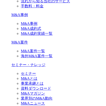
流れから知る当社のサービス
手数料・料金
M&A事例
M&A事例
M&A成約式
M&A成約実績一覧
M&A案件
M&A案件一覧
海外M&A案件一覧
セミナー・ナレッジ
セミナー
M&Aとは
事業承継とは
資料ダウンロード
M&Aマガジン
業界別のM&A動向
M&Aニュース