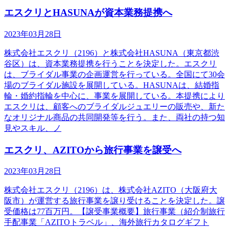
エスクリとHASUNAが資本業務提携へ
2023年03月28日
株式会社エスクリ（2196）と株式会社HASUNA（東京都渋
谷区）は、資本業務提携を行うことを決定した。エスクリ
は、ブライダル事業の企画運営を行っている。全国にて30会
場のブライダル施設を展開している。HASUNAは、結婚指
輪・婚約指輪を中心に、事業を展開している。本提携により
エスクリは、顧客へのブライダルジュエリーの販売や、新た
なオリジナル商品の共同開発等を行う。また、両社の持つ知
見やスキル、ノ
エスクリ、AZITOから旅行事業を譲受へ
2023年03月28日
株式会社エスクリ（2196）は、株式会社AZITO（大阪府大
阪市）が運営する旅行事業を譲り受けることを決定した。譲
受価格は77百万円。【譲受事業概要】旅行事業（紹介制旅行
手配事業「AZITOトラベル」、海外旅行カタログギフト