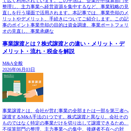
て広く利用されています。この手法は、企業が不採算部門を
整理し、主力事業へ経営資源を集中するなど、事業戦略の見
直しを行う場面で活用されます。本記事では、事業売却のメ
リットやデメリット、手続きについてご紹介します。この記
事のポイント事業売却の目的は資金調達、事業ポートフォリ
オの見直し、事業承継な
事業譲渡とは？株式譲渡との違い・メリット・デ
メリット・流れ・税金を解説
M&A全般
2026年06月03日
事業譲渡とは、会社が営む事業の全部または一部を第三者へ
譲渡するM&A手法の1つです。株式譲渡と異なり、会社その
ものではなく特定の事業だけを切り出して譲渡できるため、
不採算部門の整理、主力事業への集中、後継者不在への対