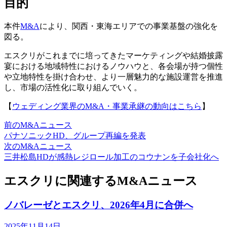
目的
本件
M&A
により、関西・東海エリアでの事業基盤の強化を
図る。
エスクリがこれまでに培ってきたマーケティングや結婚披露
宴における地域特性におけるノウハウと、各会場が持つ個性
や立地特性を掛け合わせ、より一層魅力的な施設運営を推進
し、市場の活性化に取り組んでいく。
【
ウェディング業界のM&A・事業承継の動向はこちら
】
前のM&Aニュース
パナソニックHD、グループ再編を発表
次のM&Aニュース
三井松島HDが感熱レジロール加工のコウナンを子会社化へ
エスクリに関連するM&Aニュース
ノバレーゼとエスクリ、2026年4月に合併へ
2025年11月14日