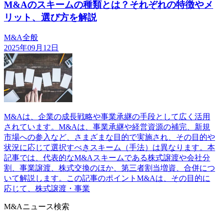
M&Aのスキームの種類とは？それぞれの特徴やメ
リット、選び方を解説
M&A全般
2025年09月12日
M&Aは、企業の成長戦略や事業承継の手段として広く活用
されています。M&Aは、事業承継や経営資源の補完、新規
市場への参入など、さまざまな目的で実施され、その目的や
状況に応じて選択すべきスキーム（手法）は異なります。本
記事では、代表的なM&Aスキームである株式譲渡や会社分
割、事業譲渡、株式交換のほか、第三者割当増資、合併につ
いて解説します。この記事のポイントM&Aは、その目的に
応じて、株式譲渡・事業
M&Aニュース検索