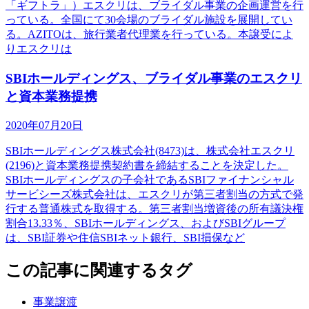
「ギフトラ」）エスクリは、ブライダル事業の企画運営を行
っている。全国にて30会場のブライダル施設を展開してい
る。AZITOは、旅行業者代理業を行っている。本譲受によ
りエスクリは
SBIホールディングス、ブライダル事業のエスクリ
と資本業務提携
2020年07月20日
SBIホールディングス株式会社(8473)は、株式会社エスクリ
(2196)と資本業務提携契約書を締結することを決定した。
SBIホールディングスの子会社であるSBIファイナンシャル
サービシーズ株式会社は、エスクリが第三者割当の方式で発
行する普通株式を取得する。第三者割当増資後の所有議決権
割合13.33％、SBIホールディングス、およびSBIグループ
は、SBI証券や住信SBIネット銀行、SBI損保など
この記事に関連するタグ
事業譲渡