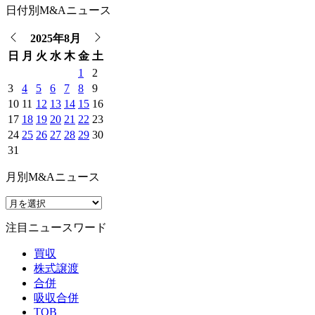
日付別M&Aニュース
2025年8月
日
月
火
水
木
金
土
1
2
3
4
5
6
7
8
9
10
11
12
13
14
15
16
17
18
19
20
21
22
23
24
25
26
27
28
29
30
31
月別M&Aニュース
注目ニュースワード
買収
株式譲渡
合併
吸収合併
TOB