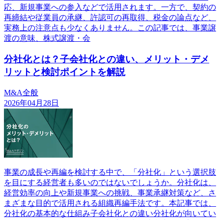
応、新規事業への参入などで活用されます。一方で、契約の
再締結や従業員の承継、許認可の再取得、税金の論点など、
実務上の注意点も少なくありません。この記事では、事業譲
渡の意味、株式譲渡・会
分社化とは？子会社化との違い、メリット・デメ
リットと検討ポイントを解説
M&A全般
2026年04月28日
事業の成長や再編を検討する中で、「分社化」という選択肢
を目にする経営者も多いのではないでしょうか。分社化は、
経営効率の向上や新規事業への挑戦、事業承継対策など、さ
まざまな目的で活用される組織再編手法です。本記事では、
分社化の基本的な仕組み子会社化との違い分社化が向いてい