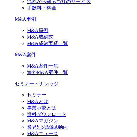
流れから知る当社のサービス
手数料・料金
M&A事例
M&A事例
M&A成約式
M&A成約実績一覧
M&A案件
M&A案件一覧
海外M&A案件一覧
セミナー・ナレッジ
セミナー
M&Aとは
事業承継とは
資料ダウンロード
M&Aマガジン
業界別のM&A動向
M&Aニュース