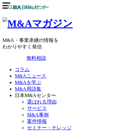
M&A・事業承継の情報を
わかりやすく発信
無料相談
コラム
M&Aニュース
M&Aを学ぶ
M&A用語集
日本M&Aセンター
選ばれる理由
サービス
M&A事例
案件情報
セミナー・ナレッジ