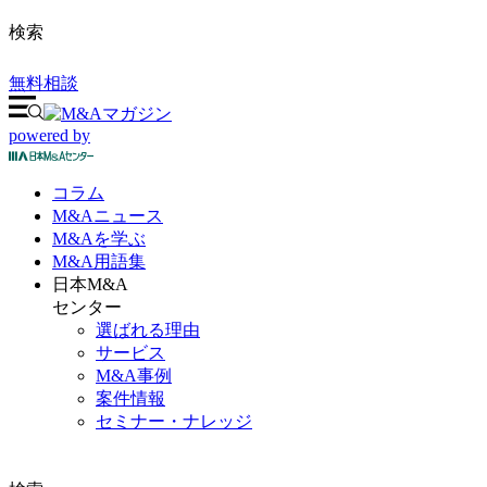
検索
無料相談
powered by
コラム
M&A
ニュース
M&Aを
学ぶ
M&A
用語集
日本M&A
センター
選ばれる理由
サービス
M&A事例
案件情報
セミナー・ナレッジ