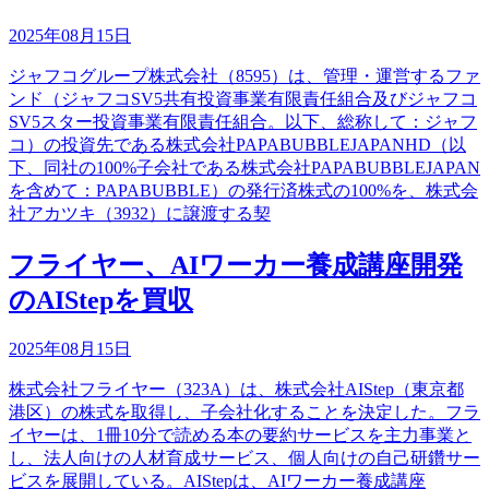
2025年08月15日
ジャフコグループ株式会社（8595）は、管理・運営するファ
ンド（ジャフコSV5共有投資事業有限責任組合及びジャフコ
SV5スター投資事業有限責任組合。以下、総称して：ジャフ
コ）の投資先である株式会社PAPABUBBLEJAPANHD（以
下、同社の100%子会社である株式会社PAPABUBBLEJAPAN
を含めて：PAPABUBBLE）の発行済株式の100%を、株式会
社アカツキ（3932）に譲渡する契
フライヤー、AIワーカー養成講座開発
のAIStepを買収
2025年08月15日
株式会社フライヤー（323A）は、株式会社AIStep（東京都
港区）の株式を取得し、子会社化することを決定した。フラ
イヤーは、1冊10分で読める本の要約サービスを主力事業と
し、法人向けの人材育成サービス、個人向けの自己研鑽サー
ビスを展開している。AIStepは、AIワーカー養成講座