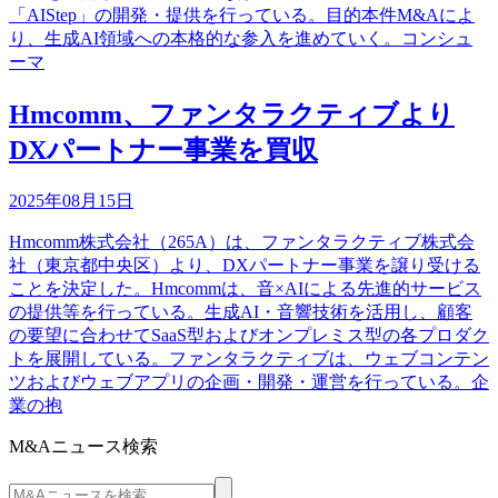
「AIStep」の開発・提供を行っている。目的本件M&Aによ
り、生成AI領域への本格的な参入を進めていく。コンシュ
ーマ
Hmcomm、ファンタラクティブより
DXパートナー事業を買収
2025年08月15日
Hmcomm株式会社（265A）は、ファンタラクティブ株式会
社（東京都中央区）より、DXパートナー事業を譲り受ける
ことを決定した。Hmcommは、音×AIによる先進的サービス
の提供等を行っている。生成AI・音響技術を活用し、顧客
の要望に合わせてSaaS型およびオンプレミス型の各プロダク
トを展開している。ファンタラクティブは、ウェブコンテン
ツおよびウェブアプリの企画・開発・運営を行っている。企
業の抱
M&Aニュース検索