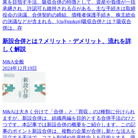
果を目指す手法。吸収合併の特徴として、資産や負債が一括
承継され、許認可も維持される点がある。主な手続きは取締
役会の決議、合併契約の締結、債権者保護手続き、株主総会
の決議などが含まれる。[cta][mokuji]吸収合併とは？吸収合
併は、存
新設合併とは？メリット・デメリット、流れを詳
しく解説
M&A全般
2024年12月19日
M&Aは大きく分けて「合併」と「買収」の2種類に分けられ
ますが、新設合併は、組織再編を目的とする合併手法のひと
つです。本記事では新設合併の概要をご紹介します。この記
事のポイント新設合併は、複数の企業が合併し新たな法人を
設立する手法で、コスト削減や生産性向上を目的とする。吸