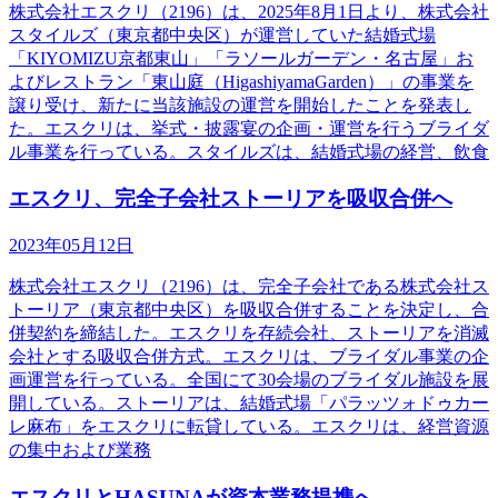
株式会社エスクリ（2196）は、2025年8月1日より、株式会社
スタイルズ（東京都中央区）が運営していた結婚式場
「KIYOMIZU京都東山」「ラソールガーデン・名古屋」お
よびレストラン「東山庭（HigashiyamaGarden）」の事業を
譲り受け、新たに当該施設の運営を開始したことを発表し
た。エスクリは、挙式・披露宴の企画・運営を行うブライダ
ル事業を行っている。スタイルズは、結婚式場の経営、飲食
エスクリ、完全子会社ストーリアを吸収合併へ
2023年05月12日
株式会社エスクリ（2196）は、完全子会社である株式会社ス
トーリア（東京都中央区）を吸収合併することを決定し、合
併契約を締結した。エスクリを存続会社、ストーリアを消滅
会社とする吸収合併方式。エスクリは、ブライダル事業の企
画運営を行っている。全国にて30会場のブライダル施設を展
開している。ストーリアは、結婚式場「パラッツォドゥカー
レ麻布」をエスクリに転貸している。エスクリは、経営資源
の集中および業務
エスクリとHASUNAが資本業務提携へ