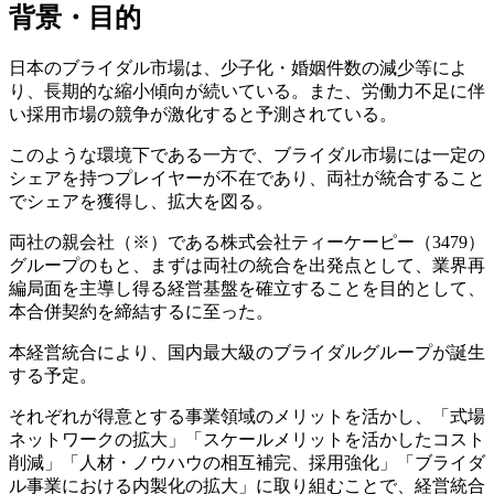
背景・目的
日本のブライダル市場は、少子化・婚姻件数の減少等によ
り、長期的な縮小傾向が続いている。また、労働力不足に伴
い採用市場の競争が激化すると予測されている。
このような環境下である一方で、ブライダル市場には一定の
シェアを持つプレイヤーが不在であり、両社が統合すること
でシェアを獲得し、拡大を図る。
両社の親会社（※）である株式会社ティーケーピー（3479）
グループのもと、まずは両社の統合を出発点として、業界再
編局面を主導し得る経営基盤を確立することを目的として、
本合併契約を締結するに至った。
本経営統合により、国内最大級のブライダルグループが誕生
する予定。
それぞれが得意とする事業領域のメリットを活かし、「式場
ネットワークの拡大」「スケールメリットを活かしたコスト
削減」「人材・ノウハウの相互補完、採用強化」「ブライダ
ル事業における内製化の拡大」に取り組むことで、経営統合