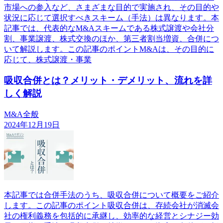
市場への参入など、さまざまな目的で実施され、その目的や
状況に応じて選択すべきスキーム（手法）は異なります。本
記事では、代表的なM&Aスキームである株式譲渡や会社分
割、事業譲渡、株式交換のほか、第三者割当増資、合併につ
いて解説します。この記事のポイントM&Aは、その目的に
応じて、株式譲渡・事業
吸収合併とは？メリット・デメリット、流れを詳
しく解説
M&A全般
2024年12月19日
本記事では合併手法のうち、吸収合併について概要をご紹介
します。この記事のポイント吸収合併は、存続会社が消滅会
社の権利義務を包括的に承継し、効率的な経営とシナジー効