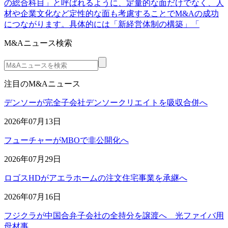
の総合科目」と呼ばれるように、定量的な面だけでなく、人
材や企業文化など定性的な面も考慮することでM&Aの成功
につながります。具体的には「新経営体制の構築」「
M&Aニュース検索
注目のM&Aニュース
デンソーが完全子会社デンソークリエイトを吸収合併へ
2026年07月13日
フューチャーがMBOで非公開化へ
2026年07月29日
ロゴスHDがアエラホームの注文住宅事業を承継へ
2026年07月16日
フジクラが中国合弁子会社の全持分を譲渡へ 光ファイバ用
母材事…