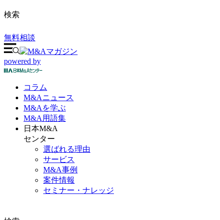
検索
無料相談
powered by
コラム
M&A
ニュース
M&Aを
学ぶ
M&A
用語集
日本M&A
センター
選ばれる理由
サービス
M&A事例
案件情報
セミナー・ナレッジ