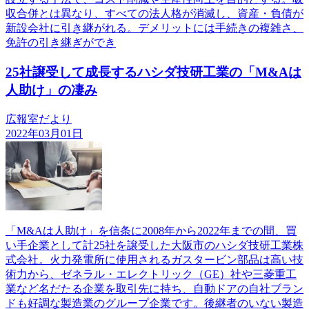
収合併とは異なり、すべての法人格が消滅し、資産・負債が
新設会社に引き継がれる。デメリットには手続きの複雑さ、
免許の引き継ぎができ
25社譲受して成長するハシダ技研工業の「M&Aは
人助け」の凄み
広報室だより
2022年03月01日
「M&Aは人助け」を信条に2008年から2022年までの間、買
い手企業として計25社を譲受した大阪市のハシダ技研工業株
式会社。火力発電所に使用されるガスタービン部品は高い技
術力から、ゼネラル・エレクトリック（GE）社や三菱重工
業など名だたる企業を取引先に持ち、自動ドアの自社ブラン
ドも好調な製造業のグループ企業です。後継者のいない製造