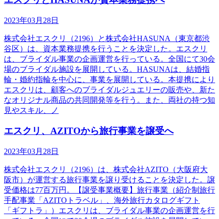
2023年03月28日
株式会社エスクリ（2196）と株式会社HASUNA（東京都渋
谷区）は、資本業務提携を行うことを決定した。エスクリ
は、ブライダル事業の企画運営を行っている。全国にて30会
場のブライダル施設を展開している。HASUNAは、結婚指
輪・婚約指輪を中心に、事業を展開している。本提携により
エスクリは、顧客へのブライダルジュエリーの販売や、新た
なオリジナル商品の共同開発等を行う。また、両社の持つ知
見やスキル、ノ
エスクリ、AZITOから旅行事業を譲受へ
2023年03月28日
株式会社エスクリ（2196）は、株式会社AZITO（大阪府大
阪市）が運営する旅行事業を譲り受けることを決定した。譲
受価格は77百万円。【譲受事業概要】旅行事業（紹介制旅行
手配事業「AZITOトラベル」、海外旅行カタログギフト
「ギフトラ」）エスクリは、ブライダル事業の企画運営を行