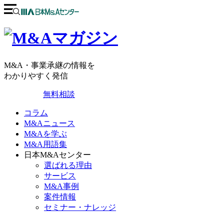
M&A・事業承継の情報を
わかりやすく発信
無料相談
コラム
M&Aニュース
M&Aを学ぶ
M&A用語集
日本M&Aセンター
選ばれる理由
サービス
M&A事例
案件情報
セミナー・ナレッジ