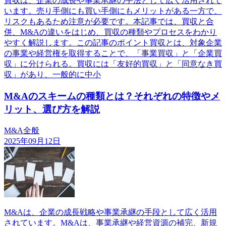
買収は、企業の成長や事業承継の手法として広く活用されて
います。売り手側にも買い手側にもメリットがある一方で、
リスクもあるため注意が必要です。本記事では、買収と合
併、M&Aの違いをはじめ、買収の種類やプロセスをわかり
やすく解説します。この記事のポイント買収とは、対象企業
の事業や経営権を取得することで、「事業買収」と「企業買
収」に分けられる。買収には「友好的買収」と「同意なき買
収」があり、一般的に中小
M&Aのスキームの種類とは？それぞれの特徴やメ
リット、選び方を解説
M&A全般
2025年09月12日
M&Aは、企業の成長戦略や事業承継の手段として広く活用
されています。M&Aは、事業承継や経営資源の補完、新規