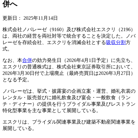
併へ
更新日：
2025年11月14日
株式会社ノバレーゼ（9160）及び株式会社エスクリ（2196）
は、両社の経営を両社対等で統合することを決定した。ノバ
レーゼを存続会社、エスクリを消滅会社とする
吸収分割
方
式。
なお、本
合併
の効力発生日（2026年4月1日予定）に先立ち、
エスクリの普通株式は、株式会社東京証券取引所において、
2026年3月30日付で上場廃止（最終売買日は2026年3月27日）
となる予定。
ノバレーゼは、挙式・披露宴の企画立案・運営、婚礼衣裳の
レンタル・販売並びに婚礼飲食及び宴会・一般飲食（ラン
チ・ディナー）の提供を行うブライダル事業及びレストラン
特化型事業を主な事業として展開している。
エスクリは、ブライダル関連事業及び建築不動産関連事業を
展開している。