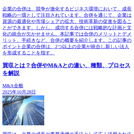
企業の合併は、競争が激化するビジネス環境において、成長
戦略の一環として注目されています。合併を通じて、企業は
資源の最適化や市場シェアの拡大、技術革新の促進を図るこ
とができます。しかし、成功する合併には戦略的な計画と文
化の統合が欠かせません。本記事では合併のメリットとデメ
リット、手続きなど、合併の概要を紹介します。この記事の
ポイント企業の合併は、2つ以上の企業が統合し新しい法人
を形成することを指す。
買収とは？合併やM&Aとの違い、種類、プロセス
を解説
M&A全般
2025年10月28日