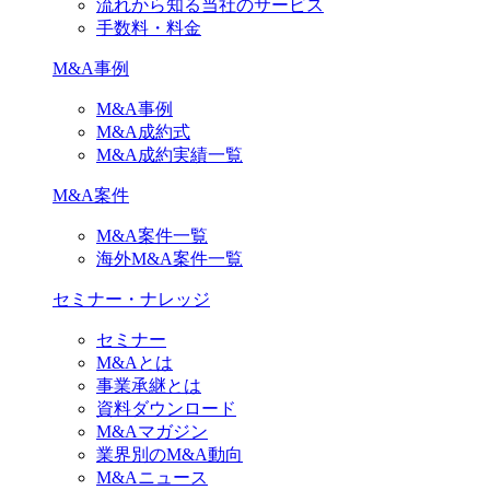
流れから知る当社のサービス
手数料・料金
M&A事例
M&A事例
M&A成約式
M&A成約実績一覧
M&A案件
M&A案件一覧
海外M&A案件一覧
セミナー・ナレッジ
セミナー
M&Aとは
事業承継とは
資料ダウンロード
M&Aマガジン
業界別のM&A動向
M&Aニュース