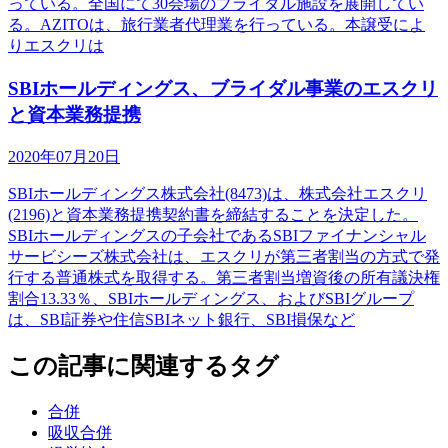
っている。全国にて30会場のブライダル施設を展開してい
る。AZITOは、旅行業者代理業を行っている。本譲受によ
りエスクリは
SBIホールディングス、ブライダル事業のエスクリ
と資本業務提携
2020年07月20日
SBIホールディングス株式会社(8473)は、株式会社エスクリ
(2196)と資本業務提携契約書を締結することを決定した。
SBIホールディングスの子会社であるSBIファイナンシャル
サービシーズ株式会社は、エスクリが第三者割当の方式で発
行する普通株式を取得する。第三者割当増資後の所有議決権
割合13.33％、SBIホールディングス、およびSBIグループ
は、SBI証券や住信SBIネット銀行、SBI損保など
この記事に関連するタグ
合併
吸収合併