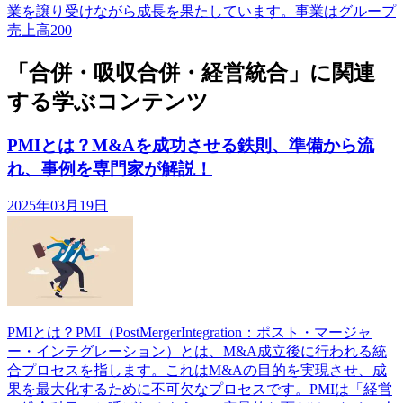
業を譲り受けながら成長を果たしています。事業はグループ
売上高200
「合併・吸収合併・経営統合」に関連
する学ぶコンテンツ
PMIとは？M&Aを成功させる鉄則、準備から流
れ、事例を専門家が解説！
2025年03月19日
PMIとは？PMI（PostMergerIntegration：ポスト・マージャ
ー・インテグレーション）とは、M&A成立後に行われる統
合プロセスを指します。これはM&Aの目的を実現させ、成
果を最大化するために不可欠なプロセスです。PMIは「経営